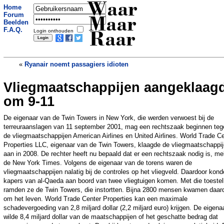
Waar
Home
Forum
Maar
Beelden
F.A.Q.
Login onthouden
Raar
«
Ryanair noemt passagiers idioten
Vliegmaatschappijen aangeklaag
Ontploffende ratten op het strand
»
om 9-11
De eigenaar van de Twin Towers in New York, die werden verwoest bij de
terreuraanslagen van 11 september 2001, mag een rechtszaak beginnen teg
de vliegmaatschappijen American Airlines en United Airlines. World Trade C
Properties LLC, eigenaar van de Twin Towers, klaagde de vliegmaatschappij
aan in 2008. De rechter heeft nu bepaald dat er een rechtszaak nodig is, me
de New York Times. Volgens de eigenaar van de torens waren de
vliegmaatschappijen nalatig bij de controles op het vliegveld. Daardoor kon
kapers van al-Qaeda aan boord van twee vliegtuigen komen. Met die toestel
ramden ze de Twin Towers, die instortten. Bijna 2800 mensen kwamen daar
om het leven. World Trade Center Properties kan een maximale
schadevergoeding van 2,8 miljard dollar (2,2 miljard euro) krijgen. De eigena
wilde 8,4 miljard dollar van de maatschappijen of het geschatte bedrag dat