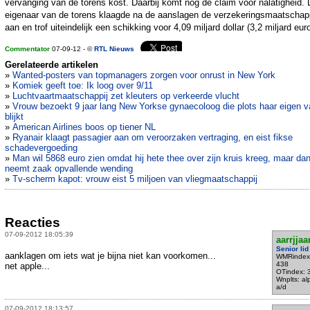
vervanging van de torens kost. Daarbij komt nog de claim voor nalatigheid.
eigenaar van de torens klaagde na de aanslagen de verzekeringsmaatschap
aan en trof uiteindelijk een schikking voor 4,09 miljard dollar (3,2 miljard euro
Commentator
07-09-12 - ©
RTL Nieuws
Gerelateerde artikelen
»
Wanted-posters van topmanagers zorgen voor onrust in New York
»
Komiek geeft toe: Ik loog over 9/11
»
Luchtvaartmaatschappij zet kleuters op verkeerde vlucht
»
Vrouw bezoekt 9 jaar lang New Yorkse gynaecoloog die plots haar eigen v
blijkt
»
American Airlines boos op tiener NL
»
Ryanair klaagt passagier aan om veroorzaken vertraging, en eist fikse
schadevergoeding
»
Man wil 5868 euro zien omdat hij hete thee over zijn kruis kreeg, maar da
neemt zaak opvallende wending
»
Tv-scherm kapot: vrouw eist 5 miljoen van vliegmaatschappij
Reacties
07-09-2012 18:05:39
aarrjja
Senior lid
aanklagen om iets wat je bijna niet kan voorkomen...
WMRindex
438
net apple...
OTindex: 
Wnplts: a
a/d
07-09-2012 18:13:57