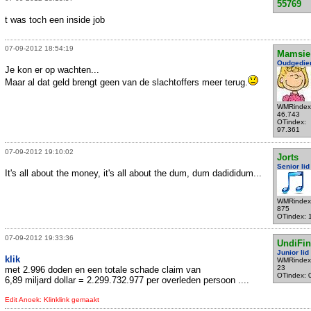
55769
t was toch een inside job
07-09-2012 18:54:19
Mamsie
Oudgedie
Je kon er op wachten...
Maar al dat geld brengt geen van de slachtoffers meer terug.
WMRindex
46.743
OTindex:
97.361
07-09-2012 19:10:02
Jorts
Senior lid
It's all about the money, it's all about the dum, dum dadididum...
WMRindex
875
OTindex: 
07-09-2012 19:33:36
UndiFi
Junior lid
klik
WMRindex
23
met 2.996 doden en een totale schade claim van
OTindex: 
6,89 miljard dollar = 2.299.732.977 per overleden persoon ....
Edit Anoek: Klinklink gemaakt