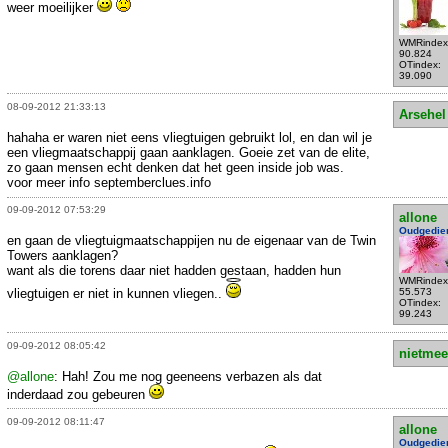
weer moeilijker
WMRindex
90.824
OTindex:
39.090
08-09-2012 21:33:13
Arsehel
hahaha er waren niet eens vliegtuigen gebruikt lol, en dan wil je
een vliegmaatschappij gaan aanklagen. Goeie zet van de elite,
zo gaan mensen echt denken dat het geen inside job was.
voor meer info septemberclues.info
09-09-2012 07:53:29
allone
Oudgedie
en gaan de vliegtuigmaatschappijen nu de eigenaar van de Twin
Towers aanklagen?
want als die torens daar niet hadden gestaan, hadden hun
WMRindex
vliegtuigen er niet in kunnen vliegen..
55.573
OTindex:
99.243
09-09-2012 08:05:42
nietmee
@allone
: Hah! Zou me nog geeneens verbazen als dat
inderdaad zou gebeuren
09-09-2012 08:11:47
allone
Oudgedie