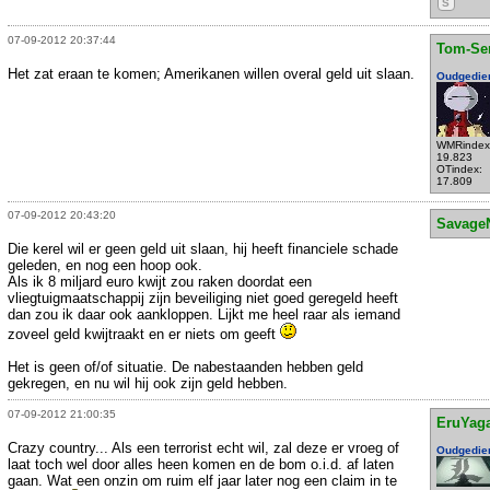
S
07-09-2012 20:37:44
Tom-Se
Het zat eraan te komen; Amerikanen willen overal geld uit slaan.
Oudgedie
WMRindex
19.823
OTindex:
17.809
07-09-2012 20:43:20
Savage
Die kerel wil er geen geld uit slaan, hij heeft financiele schade
geleden, en nog een hoop ook.
Als ik 8 miljard euro kwijt zou raken doordat een
vliegtuigmaatschappij zijn beveiliging niet goed geregeld heeft
dan zou ik daar ook aankloppen. Lijkt me heel raar als iemand
zoveel geld kwijtraakt en er niets om geeft
Het is geen of/of situatie. De nabestaanden hebben geld
gekregen, en nu wil hij ook zijn geld hebben.
07-09-2012 21:00:35
EruYag
Crazy country... Als een terrorist echt wil, zal deze er vroeg of
Oudgedie
laat toch wel door alles heen komen en de bom o.i.d. af laten
gaan. Wat een onzin om ruim elf jaar later nog een claim in te