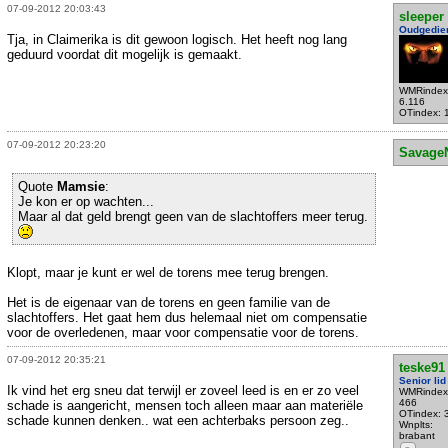
07-09-2012 20:03:43
sleeper
Oudgedie
Tja, in Claimerika is dit gewoon logisch. Het heeft nog lang
geduurd voordat dit mogelijk is gemaakt.
WMRindex
6.116
OTindex: 
07-09-2012 20:23:20
Savage
Quote
Mamsie
:
Je kon er op wachten...
Maar al dat geld brengt geen van de slachtoffers meer terug.
Klopt, maar je kunt er wel de torens mee terug brengen.
Het is de eigenaar van de torens en geen familie van de
slachtoffers. Het gaat hem dus helemaal niet om compensatie
voor de overledenen, maar voor compensatie voor de torens.
07-09-2012 20:35:21
teske91
Senior lid
Ik vind het erg sneu dat terwijl er zoveel leed is en er zo veel
WMRindex
466
schade is aangericht, mensen toch alleen maar aan materiële
OTindex: 
schade kunnen denken.. wat een achterbaks persoon zeg..
Wnplts:
brabant