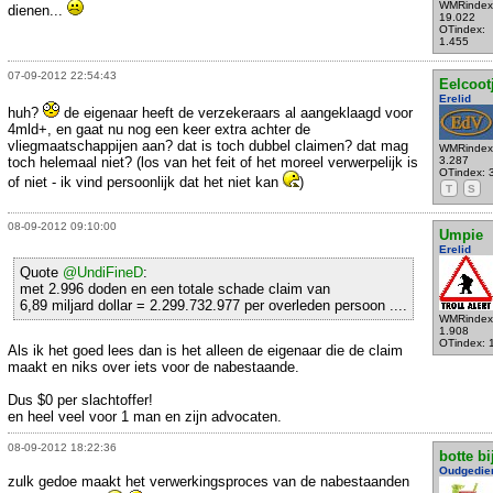
WMRindex
dienen...
19.022
OTindex:
1.455
07-09-2012 22:54:43
Eelcoot
Erelid
huh?
de eigenaar heeft de verzekeraars al aangeklaagd voor
4mld+, en gaat nu nog een keer extra achter de
vliegmaatschappijen aan? dat is toch dubbel claimen? dat mag
WMRindex
toch helemaal niet? (los van het feit of het moreel verwerpelijk is
3.287
OTindex: 
of niet - ik vind persoonlijk dat het niet kan
)
T
S
08-09-2012 09:10:00
Umpie
Erelid
Quote
@UndiFineD
:
met 2.996 doden en een totale schade claim van
6,89 miljard dollar = 2.299.732.977 per overleden persoon ....
WMRindex
1.908
OTindex: 
Als ik het goed lees dan is het alleen de eigenaar die de claim
maakt en niks over iets voor de nabestaande.
Dus $0 per slachtoffer!
en heel veel voor 1 man en zijn advocaten.
08-09-2012 18:22:36
botte bi
Oudgedie
zulk gedoe maakt het verwerkingsproces van de nabestaanden