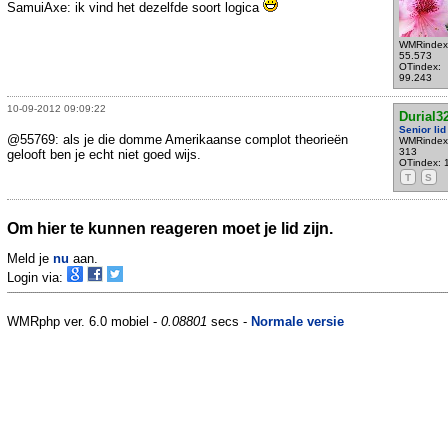
SamuiAxe: ik vind het dezelfde soort logica
WMRindex
55.573
OTindex:
99.243
10-09-2012 09:09:22
Durial3
Senior lid
@55769: als je die domme Amerikaanse complot theorieën
WMRindex
313
gelooft ben je echt niet goed wijs.
OTindex: 
T
S
Om hier te kunnen reageren moet je lid zijn.
Meld je
nu
aan.
Login via:
WMRphp ver. 6.0 mobiel -
0.08801
secs -
Normale versie