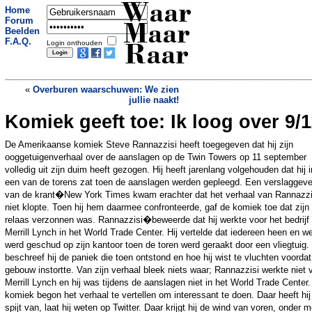
Waar
Home
Forum
Maar
Beelden
F.A.Q.
Login onthouden
Raar
«
Overburen waarschuwen: We zien
jullie naakt!
Komiek geeft toe: Ik loog over 9/
Peuter heeft ouderdomsdiabetes
»
De Amerikaanse komiek Steve Rannazzisi heeft toegegeven dat hij zijn
ooggetuigenverhaal over de aanslagen op de Twin Towers op 11 september
volledig uit zijn duim heeft gezogen. Hij heeft jarenlang volgehouden dat hij i
een van de torens zat toen de aanslagen werden gepleegd. Een verslaggeve
van de krant�New York Times kwam erachter dat het verhaal van Rannazzi
niet klopte. Toen hij hem daarmee confronteerde, gaf de komiek toe dat zijn
relaas verzonnen was. Rannazzisi�beweerde dat hij werkte voor het bedrijf
Merrill Lynch in het World Trade Center. Hij vertelde dat iedereen heen en w
werd geschud op zijn kantoor toen de toren werd geraakt door een vliegtuig
beschreef hij de paniek die toen ontstond en hoe hij wist te vluchten voordat
gebouw instortte. Van zijn verhaal bleek niets waar; Rannazzisi werkte niet 
Merrill Lynch en hij was tijdens de aanslagen niet in het World Trade Center
komiek begon het verhaal te vertellen om interessant te doen. Daar heeft hij
spijt van, laat hij weten op Twitter. Daar krijgt hij de wind van voren, onder 