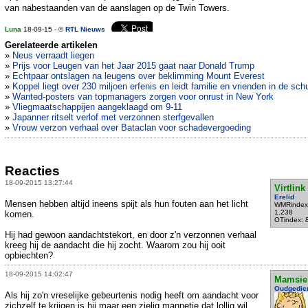
van nabestaanden van de aanslagen op de Twin Towers.
Luna
18-09-15 - ©
RTL Nieuws
Gerelateerde artikelen
»
Neus verraadt liegen
»
Prijs voor Leugen van het Jaar 2015 gaat naar Donald Trump
»
Echtpaar ontslagen na leugens over beklimming Mount Everest
»
Koppel liegt over 230 miljoen erfenis en leidt familie en vrienden in de sch
»
Wanted-posters van topmanagers zorgen voor onrust in New York
»
Vliegmaatschappijen aangeklaagd om 9-11
»
Japanner ritselt verlof met verzonnen sterfgevallen
»
Vrouw verzon verhaal over Bataclan voor schadevergoeding
Reacties
18-09-2015 13:27:44
Virtlink
Erelid
Mensen hebben altijd ineens spijt als hun fouten aan het licht
WMRindex
1.238
komen.
OTindex: 
Hij had gewoon aandachtstekort, en door z'n verzonnen verhaal
kreeg hij de aandacht die hij zocht. Waarom zou hij ooit
opbiechten?
18-09-2015 14:02:47
Mamsie
Oudgedie
Als hij zo'n vreselijke gebeurtenis nodig heeft om aandacht voor
zichzelf te krijgen is hij maar een zielig mannetje dat lollig wil