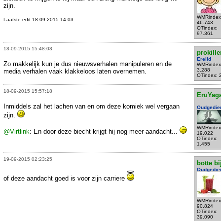
zijn.
WMRindex
Laatste edit 18-09-2015 14:03
46.743
OTindex:
97.361
18-09-2015 15:48:08
prokille
Erelid
Zo makkelijk kun je dus nieuwsverhalen manipuleren en de
WMRindex
3.288
media verhalen vaak klakkeloos laten overnemen.
OTindex: 
18-09-2015 15:57:18
EruYag
Inmiddels zal het lachen van en om deze komiek wel vergaan
Oudgedie
zijn.
WMRindex
@Virtlink
: En door deze biecht krijgt hij nog meer aandacht...
19.022
OTindex:
1.455
19-09-2015 02:23:25
botte bi
Oudgedie
of deze aandacht goed is voor zijn carriere
WMRindex
90.824
OTindex:
39.090