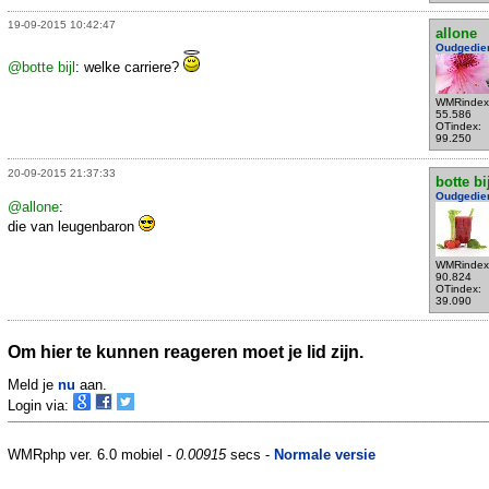
19-09-2015 10:42:47
allone
Oudgedie
@botte bijl
: welke carriere?
WMRindex
55.586
OTindex:
99.250
20-09-2015 21:37:33
botte bi
Oudgedie
@allone
:
die van leugenbaron
WMRindex
90.824
OTindex:
39.090
Om hier te kunnen reageren moet je lid zijn.
Meld je
nu
aan.
Login via:
WMRphp ver. 6.0 mobiel -
0.00915
secs -
Normale versie