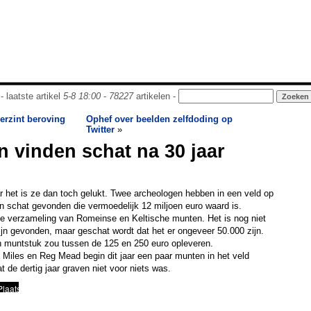
- laatste artikel
5-8 18:00
-
78227
artikelen -
erzint beroving
Ophef over beelden zelfdoding op
Twitter
»
 vinden schat na 30 jaar
ar het is ze dan toch gelukt. Twee archeologen hebben in een veld op
en schat gevonden die vermoedelijk 12 miljoen euro waard is.
le verzameling van Romeinse en Keltische munten. Het is nog niet
ijn gevonden, maar geschat wordt dat het er ongeveer 50.000 zijn.
n muntstuk zou tussen de 125 en 250 euro opleveren.
Miles en Reg Mead begin dit jaar een paar munten in het veld
 de dertig jaar graven niet voor niets was.