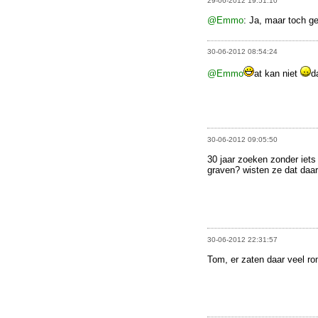
29-06-2012 19:51:10
@Emmo
: Ja, maar toch 
30-06-2012 08:54:24
@Emmo
at kan niet
d
30-06-2012 09:05:50
30 jaar zoeken zonder iet
graven? wisten ze dat daa
30-06-2012 22:31:57
Tom, er zaten daar veel r