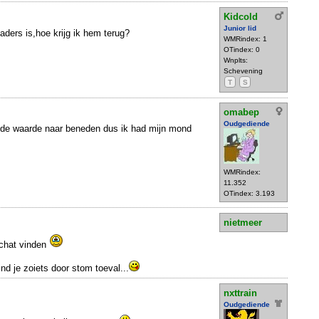
Kidcold
Junior lid
aders is,hoe krijg ik hem terug?
WMRindex: 1
OTindex: 0
Wnplts:
Schevening
T
S
omabep
Oudgediende
t de waarde naar beneden dus ik had mijn mond
WMRindex:
11.352
OTindex: 3.193
nietmeer
schat vinden
d je zoiets door stom toeval...
nxttrain
Oudgediende