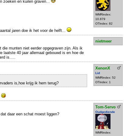
n zoeken en kuilen graven...
WMRindex:
10.879
OTindex: 82
aantal jaren doe ik het voor de helft...
nietmeer
at die munten niet eerder opgegraven zijn. Als ik
 de laatste 40 jaar allemaal gebouwd is en hoe de
rd is.....
XenonX
Lid
WMRindex: 52
OTindex: 1
rvaders is,hoe krijg ik hem terug?
?
Tom-Servo
Oudgediende
 dat daar een schat moest liggen?
WMRindex: