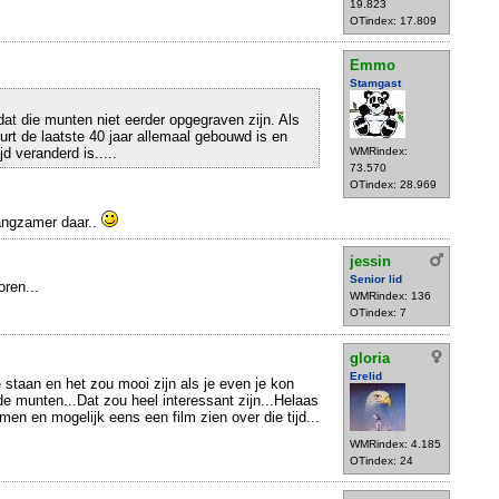
19.823
OTindex: 17.809
Emmo
Stamgast
 dat die munten niet eerder opgegraven zijn. Als
buurt de laatste 40 jaar allemaal gebouwd is en
d veranderd is.....
WMRindex:
73.570
OTindex: 28.969
langzamer daar..
jessin
Senior lid
oren...
WMRindex: 136
OTindex: 7
gloria
Erelid
e staan en het zou mooi zijn als je even je kon
 de munten...Dat zou heel interessant zijn...Helaas
en en mogelijk eens een film zien over die tijd...
WMRindex: 4.185
OTindex: 24