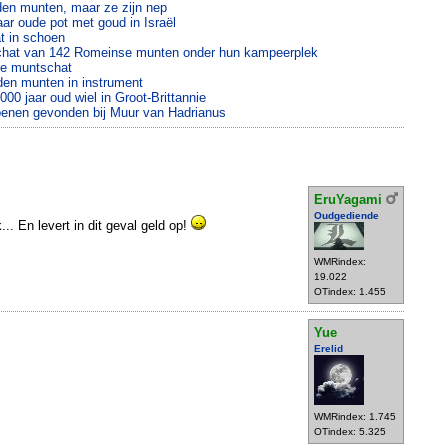
uden munten, maar ze zijn nep
aar oude pot met goud in Israël
t in schoen
schat van 142 Romeinse munten onder hun kampeerplek
me muntschat
en munten in instrument
0 jaar oud wiel in Groot-Brittannie
nen gevonden bij Muur van Hadrianus
EruYagami
Oudgediende
.. En levert in dit geval geld op!
WMRindex:
19.022
OTindex: 1.455
Yue
Erelid
WMRindex: 1.745
OTindex: 5.325