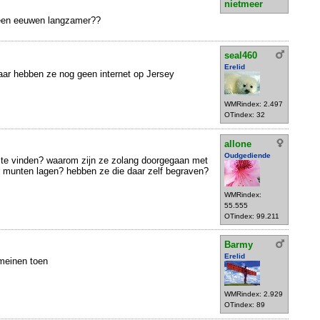
nietmeer
geen eeuwen langzamer??
seal460
Erelid
aar hebben ze nog geen internet op Jersey
WMRindex: 2.497
OTindex: 32
allone
Oudgediende
s te vinden? waarom zijn ze zolang doorgegaan met
r munten lagen? hebben ze die daar zelf begraven?
WMRindex:
55.555
OTindex: 99.211
Barmy
Erelid
omeinen toen
WMRindex: 2.929
OTindex: 89