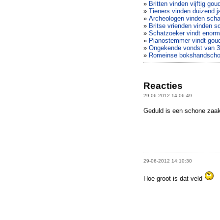
»
Britten vinden vijftig go
»
Tieners vinden duizend j
»
Archeologen vinden scha
»
Britse vrienden vinden 
»
Schatzoeker vindt enor
»
Pianostemmer vindt goud
»
Ongekende vondst van 300
»
Romeinse bokshandschoe
Reacties
29-06-2012 14:06:49
Geduld is een schone zaak.
29-06-2012 14:10:30
Hoe groot is dat veld