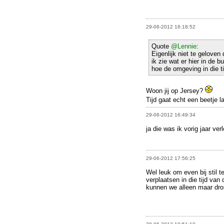
29-06-2012 16:18:52
Quote
@Lennie
:
Eigenlijk niet te geloven
ik zie wat er hier in de 
hoe de omgeving in die tij
Woon jij op Jersey?
Tijd gaat echt een beetje 
29-06-2012 16:49:34
ja die was ik vorig jaar verl
29-06-2012 17:56:25
Wel leuk om even bij stil t
verplaatsen in die tijd van
kunnen we alleen maar drom