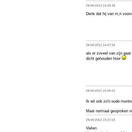
29-06-2012 14:30:38
Denk dat hij van m,n voorv
29-06-2012 14:47:34
als er zoveel van zijn gaa
dicht gehouden hoor
29-06-2012 15:06:21
Ik wil ook zo'n oude munt
Maar normaal gesproken vin
29-06-2012 15:17:15
Vailan: