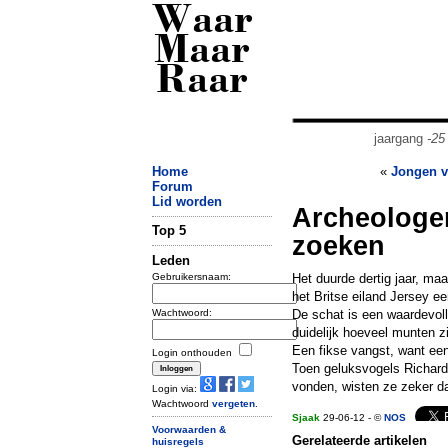
Waar
Maar
Raar
jaargang
-25
Home
«
Jongen v
Forum
Lid worden
Archeologen
Top 5
zoeken
Leden
Gebruikersnaam:
Het duurde dertig jaar, ma
het Britse eiland Jersey e
Wachtwoord:
De schat is een waardevol
duidelijk hoeveel munten z
Een fikse vangst, want ee
Login onthouden
Toen geluksvogels Richard 
vonden, wisten ze zeker dat
Login via:
Wachtwoord
vergeten
.
Sjaak
29-06-12 - ©
NOS
Voorwaarden &
Gerelateerde artikelen
huisregels