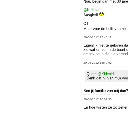
Nou, begin dan met 30 jare
@Kidcold
:
Aasgier!!
OT
Maar voor de helft van het 
29-06-2012 15:46:11
Eigenlijk niet te geloven d
zie wat er hier in de buurt
omgeving in die tijd verande
29-06-2012 15:49:02
Quote
@Kidcold
:
Denk dat hij van m,n voo
Ben jij familie van mij dan
29-06-2012 16:02:33
En hoe wisten ze zo zeker