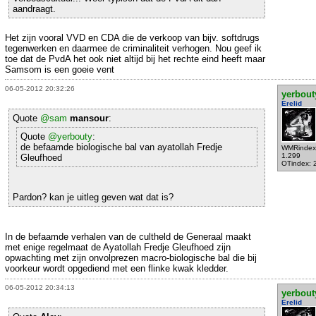
aandraagt.
Het zijn vooral VVD en CDA die de verkoop van bijv. softdrugs
tegenwerken en daarmee de criminaliteit verhogen. Nou geef ik
toe dat de PvdA het ook niet altijd bij het rechte eind heeft maar
Samsom is een goeie vent
06-05-2012 20:32:26
yerbout
Erelid
Quote
@sam
mansour
:
Quote
@yerbouty
:
de befaamde biologische bal van ayatollah Fredje
WMRindex
1.299
Gleufhoed
OTindex: 
Pardon? kan je uitleg geven wat dat is?
In de befaamde verhalen van de cultheld de Generaal maakt
met enige regelmaat de Ayatollah Fredje Gleufhoed zijn
opwachting met zijn onvolprezen macro-biologische bal die bij
voorkeur wordt opgediend met een flinke kwak kledder.
06-05-2012 20:34:13
yerbout
Erelid