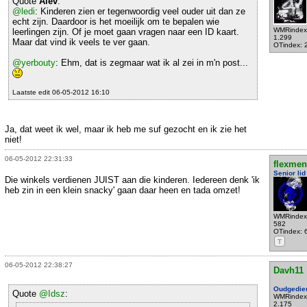
Quote
Alev
:
@ledi
: Kinderen zien er tegenwoordig veel ouder uit dan ze
echt zijn. Daardoor is het moeilijk om te bepalen wie
WMRindex
leerlingen zijn. Of je moet gaan vragen naar een ID kaart.
1.299
Maar dat vind ik veels te ver gaan.
OTindex: 
@yerbouty
: Ehm, dat is zegmaar wat ik al zei in m'n post...
Laatste edit 06-05-2012 16:10
Ja, dat weet ik wel, maar ik heb me suf gezocht en ik zie het
niet!
06-05-2012 22:31:33
flexmen
Senior lid
Die winkels verdienen JUIST aan die kinderen. Iedereen denk 'ik
heb zin in een klein snacky' gaan daar heen en tada omzet!
WMRindex
582
OTindex: 
T
06-05-2012 22:38:27
Davh11
Oudgedie
Quote
@Idsz
:
WMRindex
2.175