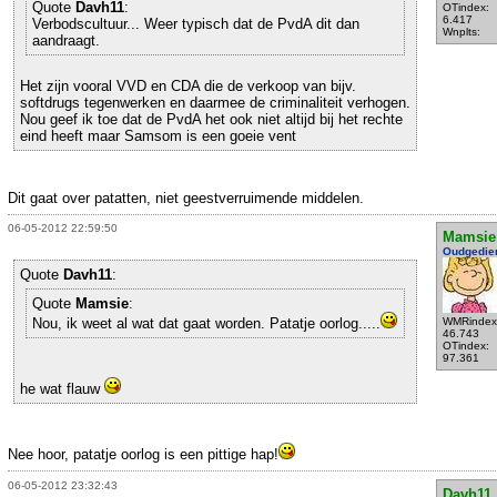
Quote
Davh11
:
OTindex:
6.417
Verbodscultuur... Weer typisch dat de PvdA dit dan
Wnplts:
aandraagt.
Het zijn vooral VVD en CDA die de verkoop van bijv.
softdrugs tegenwerken en daarmee de criminaliteit verhogen.
Nou geef ik toe dat de PvdA het ook niet altijd bij het rechte
eind heeft maar Samsom is een goeie vent
Dit gaat over patatten, niet geestverruimende middelen.
06-05-2012 22:59:50
Mamsie
Oudgedie
Quote
Davh11
:
Quote
Mamsie
:
Nou, ik weet al wat dat gaat worden. Patatje oorlog.....
WMRindex
46.743
OTindex:
97.361
he wat flauw
Nee hoor, patatje oorlog is een pittige hap!
06-05-2012 23:32:43
Davh11