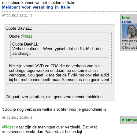
misschien kunnen we het melden in Italie:
Meldpunt_voor_verspilling_in_Italie
07-05-2012 12:21:49
Idsz
Erelid
Quote
Davh11
:
Quote
@Idsz
:
WMRindex
Quote
Davh11
:
1.109
OTindex: 
Verbodscultuur... Weer typisch dat de PvdA dit dan
aandraagt.
Het zijn vooral VVD en CDA die de verkoop van bijv.
softdrugs tegenwerken en daarmee de criminaliteit
verhogen. Nou geef ik toe dat de PvdA het ook niet altijd
bij het rechte eind heeft maar Samsom is een goeie vent
Dit gaat over patatten, niet geestverruimende middelen.
't zou je nog verbazen welke slechter voor je gezondheid is
08-05-2012 10:55:48
nietmee
@Idsz
: daar zijn de meningen over verdeeld. Dat wiet
verslavender werkt dan Patat staat buiten kijf...