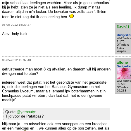
mijn school laat leerlingen wachten. Maar als je geen schooltas
bij je hebt, zien ze je niet als een leerling. Ik dump m'n tas
daarom altijd in m'n locker. De bewaker was zelfs aan 't flirten
toen 'ie niet zag dat ik een leerling ben.
06-05-2012 15:30:27
Davh11
Alev: holy fuck.
Oudgedie
WMRindex
2.175
OTindex:
6.417
Wnplts:
06-05-2012 15:37:48
allone
Oudgedie
gefrustreerde man moet 8 kg afvallen, en daarom wil hij anderen
dwingen niet te eten?
WMRindex
iedereen weet dat patat niet het gezondste van het gezondste
55.568
is, ook die leerlingen van het Barlaeus Gymnasium en het
OTindex:
Comenius Lyceum, maar als iemand ipv boterhammen in zijn
99.233
lunchpause patat wil eten , dan laat dat, het is een 'gewone
maaltijd'
Quote
@yerbouty
:
Tijd voor de Patatpas?
blijkbaar ja.. en misschien ook een snoeppas en een broodpas
en een melkpas en .. we kunnen alles op de bon zetten, net als