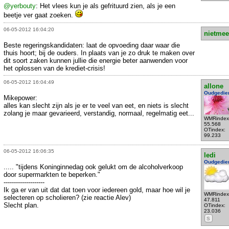
@yerbouty
: Het vlees kun je als gefrituurd zien, als je een
beetje ver gaat zoeken.
06-05-2012 16:04:20
nietmee
Beste regeringskandidaten: laat de opvoeding daar waar die
thuis hoort; bij de ouders. In plaats van je zo druk te maken over
dit soort zaken kunnen jullie die energie beter aanwenden voor
het oplossen van de krediet-crisis!
06-05-2012 16:04:49
allone
Oudgedie
Mikepower:
alles kan slecht zijn als je er te veel van eet, en niets is slecht
zolang je maar gevarieerd, verstandig, normaal, regelmatig eet...
WMRindex
55.568
OTindex:
99.233
06-05-2012 16:06:35
ledi
Oudgedie
..... "tijdens Koninginnedag ook gelukt om de alcoholverkoop
door supermarkten te beperken."
--------------------
Ik ga er van uit dat dat toen voor iedereen gold, maar hoe wil je
WMRindex
selecteren op scholieren? (zie reactie Alev)
47.811
Slecht plan.
OTindex:
23.036
S