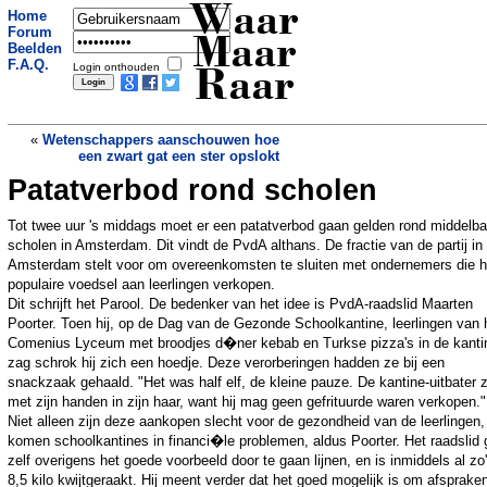
Waar
Home
Forum
Maar
Beelden
F.A.Q.
Login onthouden
Raar
«
Wetenschappers aanschouwen hoe
een zwart gat een ster opslokt
Patatverbod rond scholen
Meldpunt voor verspilling in Italie
»
Tot twee uur 's middags moet er een patatverbod gaan gelden rond middelba
scholen in Amsterdam. Dit vindt de PvdA althans. De fractie van de partij in
Amsterdam stelt voor om overeenkomsten te sluiten met ondernemers die h
populaire voedsel aan leerlingen verkopen.
Dit schrijft het Parool. De bedenker van het idee is PvdA-raadslid Maarten
Poorter. Toen hij, op de Dag van de Gezonde Schoolkantine, leerlingen van 
Comenius Lyceum met broodjes d�ner kebab en Turkse pizza's in de kanti
zag schrok hij zich een hoedje. Deze verorberingen hadden ze bij een
snackzaak gehaald. "Het was half elf, de kleine pauze. De kantine-uitbater 
met zijn handen in zijn haar, want hij mag geen gefrituurde waren verkopen."
Niet alleen zijn deze aankopen slecht voor de gezondheid van de leerlingen,
komen schoolkantines in financi�le problemen, aldus Poorter. Het raadslid 
zelf overigens het goede voorbeeld door te gaan lijnen, en is inmiddels al zo
8,5 kilo kwijtgeraakt. Hij meent verder dat het goed mogelijk is om afsprake