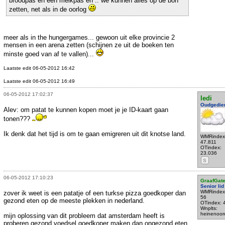
broodpas en een melkpas en .. we kunnen alles op de bon
zetten, net als in de oorlog
meer als in the hungergames... gewoon uit elke provincie 2
mensen in een arena zetten (schijnen ze uit de boeken ten
minste goed van af te vallen)...
Laatste edit 06-05-2012 16:42
Laatste edit 06-05-2012 16:49
06-05-2012 17:02:37
ledi
Oudgedie
Alev: om patat te kunnen kopen moet je je ID-kaart gaan
tonen???
Ik denk dat het tijd is om te gaan emigreren uit dit knotse land.
WMRindex
47.811
OTindex:
23.036
S
06-05-2012 17:10:23
GraafGat
Senior lid
WMRindex
zover ik weet is een patatje of een turkse pizza goedkoper dan
56
gezond eten op de meeste plekken in nederland.
OTindex: 
Wnplts:
heinenoor
mijn oplossing van dit probleem dat amsterdam heeft is
proberen gezond voedsel goedkoper maken dan ongezond eten.