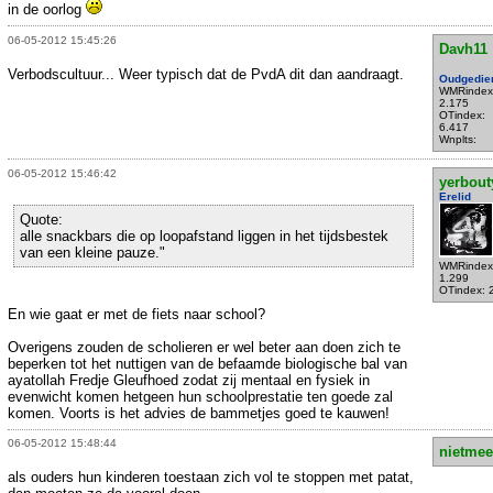
in de oorlog
06-05-2012 15:45:26
Davh11
Verbodscultuur... Weer typisch dat de PvdA dit dan aandraagt.
Oudgedie
WMRindex
2.175
OTindex:
6.417
Wnplts:
06-05-2012 15:46:42
yerbout
Erelid
Quote:
alle snackbars die op loopafstand liggen in het tijdsbestek
van een kleine pauze."
WMRindex
1.299
OTindex: 
En wie gaat er met de fiets naar school?
Overigens zouden de scholieren er wel beter aan doen zich te
beperken tot het nuttigen van de befaamde biologische bal van
ayatollah Fredje Gleufhoed zodat zij mentaal en fysiek in
evenwicht komen hetgeen hun schoolprestatie ten goede zal
komen. Voorts is het advies de bammetjes goed te kauwen!
06-05-2012 15:48:44
nietmee
als ouders hun kinderen toestaan zich vol te stoppen met patat,