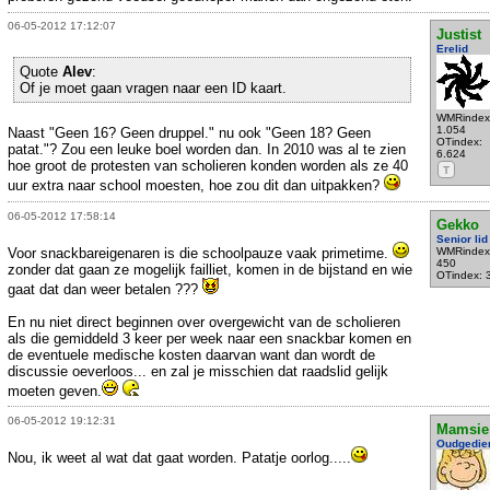
06-05-2012 17:12:07
Justist
Erelid
Quote
Alev
:
Of je moet gaan vragen naar een ID kaart.
WMRindex
1.054
Naast "Geen 16? Geen druppel." nu ook "Geen 18? Geen
OTindex:
patat."? Zou een leuke boel worden dan. In 2010 was al te zien
6.624
hoe groot de protesten van scholieren konden worden als ze 40
T
uur extra naar school moesten, hoe zou dit dan uitpakken?
06-05-2012 17:58:14
Gekko
Senior lid
Voor snackbareigenaren is die schoolpauze vaak primetime.
WMRindex
450
zonder dat gaan ze mogelijk failliet, komen in de bijstand en wie
OTindex: 
gaat dat dan weer betalen ???
En nu niet direct beginnen over overgewicht van de scholieren
als die gemiddeld 3 keer per week naar een snackbar komen en
de eventuele medische kosten daarvan want dan wordt de
discussie oeverloos... en zal je misschien dat raadslid gelijk
moeten geven.
06-05-2012 19:12:31
Mamsie
Oudgedie
Nou, ik weet al wat dat gaat worden. Patatje oorlog.....