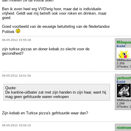
dan moeten ze da vooral doen.
Ben ik even heel erg VVD'erig hoor, maar dat is individuele
vrijheid. Geldt wat mij betreft ook voor roken en drinken, maar
goed.
Goed voorbeeld van de eeuwige betutteling van de Nederlandse
Politiek
06-05-2012 15:55:29
Mikepo
Erelid
zijn turkse pizzas en doner kebab zo slecht voor de
gezondheid?
WMRindex
2.356
OTindex: 
06-05-2012 16:01:54
yerbout
Erelid
Quote:
De kantine-uitbater zat met zijn handen in zijn haar, want hij
mag geen gefrituurde waren verkopen
WMRindex
1.299
OTindex: 
Zijn kebab en Turkse pizza's gefrituurde waar dan?
06-05-2012 16:04:10
nietmee