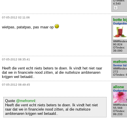
OTindex:
4.540
S
07-05-2012 02:11:06
botte bi
Oudgedie
wietpas, patatpas, pas maar op
WMRindex
90.824
OTindex:
39.090
07-05-2012 08:35:41
mefrom
Senior lid
Heeft die vent echt niets beters te doen. Ik vindt het niet raar
WMRindex
272
dat we in financiele nood zitten, al die nutteloze ambtenaren
OTindex: 
krijgen wel betaald..
07-05-2012 08:49:45
allone
Oudgedie
Quote
@mefromnl
:
Heeft die vent echt niets beters te doen. Ik vindt het niet
WMRindex
55.568
raar dat we in financiele nood zitten, al die nutteloze
OTindex:
ambtenaren krijgen wel betaald..
99.233