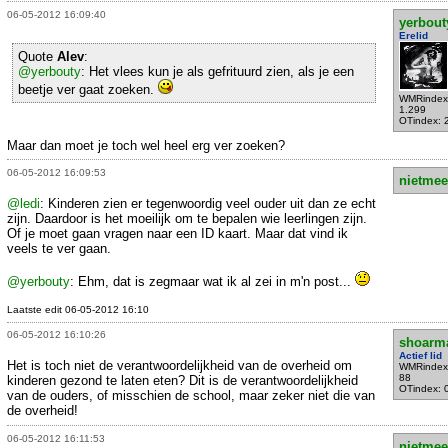
06-05-2012 16:09:40
yerbout
Erelid
Quote
Alev
:
@yerbouty
: Het vlees kun je als gefrituurd zien, als je een
beetje ver gaat zoeken.
WMRindex
1.299
OTindex: 
Maar dan moet je toch wel heel erg ver zoeken?
06-05-2012 16:09:53
nietmee
@ledi
: Kinderen zien er tegenwoordig veel ouder uit dan ze echt
zijn. Daardoor is het moeilijk om te bepalen wie leerlingen zijn.
Of je moet gaan vragen naar een ID kaart. Maar dat vind ik
veels te ver gaan.
@yerbouty
: Ehm, dat is zegmaar wat ik al zei in m'n post...
Laatste edit 06-05-2012 16:10
06-05-2012 16:10:26
shoarm
Actief lid
Het is toch niet de verantwoordelijkheid van de overheid om
WMRindex
88
kinderen gezond te laten eten? Dit is de verantwoordelijkheid
OTindex: 
van de ouders, of misschien de school, maar zeker niet die van
de overheid!
06-05-2012 16:11:53
nietmee