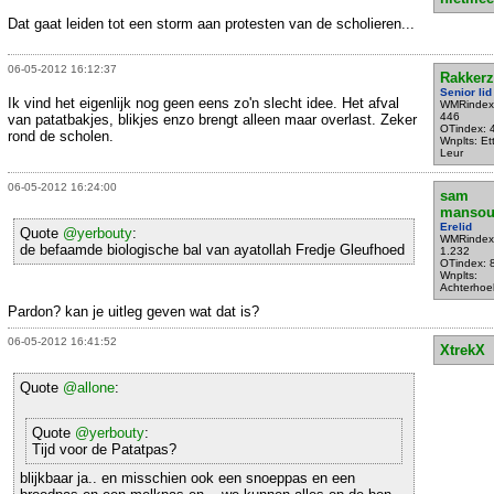
Dat gaat leiden tot een storm aan protesten van de scholieren...
06-05-2012 16:12:37
Rakkerz
Senior lid
Ik vind het eigenlijk nog geen eens zo'n slecht idee. Het afval
WMRindex
446
van patatbakjes, blikjes enzo brengt alleen maar overlast. Zeker
OTindex: 
rond de scholen.
Wnplts: Et
Leur
06-05-2012 16:24:00
sam
mansou
Erelid
Quote
@yerbouty
:
WMRindex
de befaamde biologische bal van ayatollah Fredje Gleufhoed
1.232
OTindex: 
Wnplts:
Achterhoe
Pardon? kan je uitleg geven wat dat is?
06-05-2012 16:41:52
XtrekX
Quote
@allone
:
Quote
@yerbouty
:
Tijd voor de Patatpas?
blijkbaar ja.. en misschien ook een snoeppas en een