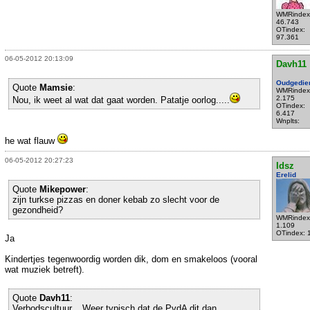
WMRindex
46.743
OTindex:
97.361
06-05-2012 20:13:09
Davh11
Oudgedie
Quote
Mamsie
:
WMRindex
2.175
Nou, ik weet al wat dat gaat worden. Patatje oorlog.....
OTindex:
6.417
Wnplts:
he wat flauw
06-05-2012 20:27:23
Idsz
Erelid
Quote
Mikepower
:
zijn turkse pizzas en doner kebab zo slecht voor de
gezondheid?
WMRindex
1.109
OTindex: 
Ja
Kindertjes tegenwoordig worden dik, dom en smakeloos (vooral
wat muziek betreft).
Quote
Davh11
:
Verbodscultuur... Weer typisch dat de PvdA dit dan