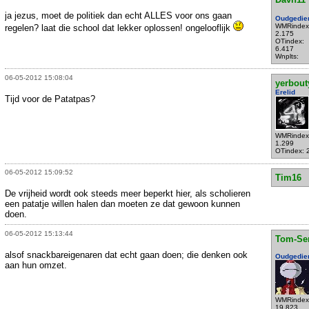
ja jezus, moet de politiek dan echt ALLES voor ons gaan
Oudgedie
WMRindex
regelen? laat die school dat lekker oplossen! ongelooflijk
2.175
OTindex:
6.417
Wnplts:
06-05-2012 15:08:04
yerbout
Erelid
Tijd voor de Patatpas?
WMRindex
1.299
OTindex: 
06-05-2012 15:09:52
Tim16
De vrijheid wordt ook steeds meer beperkt hier, als scholieren
een patatje willen halen dan moeten ze dat gewoon kunnen
doen.
06-05-2012 15:13:44
Tom-Se
alsof snackbareigenaren dat echt gaan doen; die denken ook
Oudgedie
aan hun omzet.
WMRindex
19.823