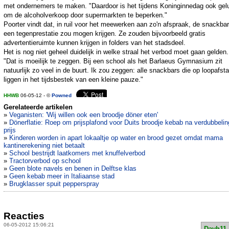
met ondernemers te maken. "Daardoor is het tijdens Koninginnedag ook gel
om de alcoholverkoop door supermarkten te beperken."
Poorter vindt dat, in ruil voor het meewerken aan zo'n afspraak, de snackba
een tegenprestatie zou mogen krijgen. Ze zouden bijvoorbeeld gratis
advertentieruimte kunnen krijgen in folders van het stadsdeel.
Het is nog niet geheel duidelijk in welke straal het verbod moet gaan gelden.
"Dat is moeilijk te zeggen. Bij een school als het Barlaeus Gymnasium zit
natuurlijk zo veel in de buurt. Ik zou zeggen: alle snackbars die op loopafst
liggen in het tijdsbestek van een kleine pauze."
HHWB
06-05-12 - ©
Powned
Gerelateerde artikelen
»
Veganisten: 'Wij willen ook een broodje döner eten'
»
Dönerflatie: Roep om prijsplafond voor Duits broodje kebab na verdubbelin
prijs
»
Kinderen worden in apart lokaaltje op water en brood gezet omdat mama
kantinerekening niet betaalt
»
School bestrijdt laatkomers met knuffelverbod
»
Tractorverbod op school
»
Geen blote navels en benen in Delftse klas
»
Geen kebab meer in Italiaanse stad
»
Brugklasser spuit pepperspray
Reacties
06-05-2012 15:06:21
Davh11