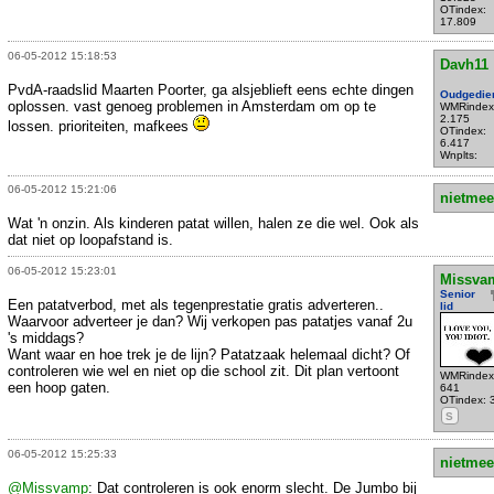
OTindex:
17.809
06-05-2012 15:18:53
Davh11
PvdA-raadslid Maarten Poorter, ga alsjeblieft eens echte dingen
Oudgedie
oplossen. vast genoeg problemen in Amsterdam om op te
WMRindex
2.175
lossen. prioriteiten, mafkees
OTindex:
6.417
Wnplts:
06-05-2012 15:21:06
nietmee
Wat 'n onzin. Als kinderen patat willen, halen ze die wel. Ook als
dat niet op loopafstand is.
06-05-2012 15:23:01
Missva
Senior
Een patatverbod, met als tegenprestatie gratis adverteren..
lid
Waarvoor adverteer je dan? Wij verkopen pas patatjes vanaf 2u
's middags?
Want waar en hoe trek je de lijn? Patatzaak helemaal dicht? Of
controleren wie wel en niet op die school zit. Dit plan vertoont
WMRindex
een hoop gaten.
641
OTindex: 
S
06-05-2012 15:25:33
nietmee
@Missvamp
: Dat controleren is ook enorm slecht. De Jumbo bij