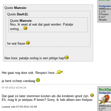
Oudgedie
Quote
Mamsie
:
WMRindex
2.175
Quote
Davh11
:
OTindex:
6.417
Wnplts:
Quote
Mamsie
:
Nou, ik weet al wat dat gaat worden. Patatje
oorlog.....
he wat flauw
Nee hoor, patatje oorlog is een pittige hap!
Het gaat nog door ook. Respect hoor
je bent scherp vandaag
07-05-2012 02:04:34
RockOp
Oudgedie
Dat gaat ze later stemmen kosten als die kinderen groot zijn.
Eh, mag ik je wietpas ff lenen? Sorry, ik heb alleen een frietpas.
WMRindex
Laatste edit 07-05-2012 02:08
6.377