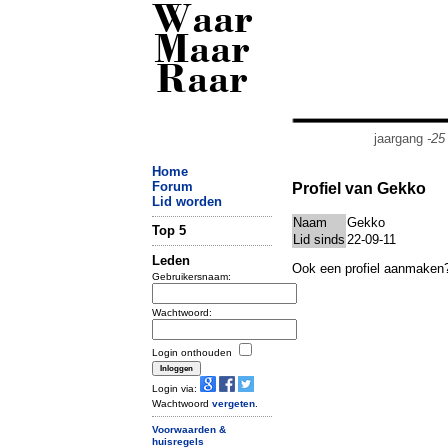
Waar
Maar
Raar
jaargang
-25
Home
Forum
Profiel van Gekko
Lid worden
Naam
Gekko
Top 5
Lid sinds
22-09-11
Leden
Ook een profiel aanmaken
Gebruikersnaam:
Wachtwoord:
Login onthouden
Login via:
Wachtwoord
vergeten
.
Voorwaarden &
huisregels