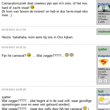
Carnavalsmuziek doet sowieso pijn aan m'n oren, of het nou
Oudgedie
hard of zacht staat!
(Ik kom van 'boven de rivieren' en heb er dus he-le-maal niks
WMRindex
mee...)
19.022
OTindex:
1.455
02-03-2012 14:17:53
nietmee
Henze: hahahaha, kom eens bij ons in Oss kijken.
02-03-2012 14:22:32
sjatter
Fijn hé carnaval?
......Wat zeggie?????....
Oudgedie
WMRindex
10.025
OTindex:
7.180
T
S
02-03-2012 14:55:35
ledi
Oudgedie
sjatter:
Wat zeggie?????....(dat begint al in de zaal zelf, waar gezellige
opmerkingen over en weer niet gehoord worden)
Wat zeggie?????....(gaat dus zelfs door NA het carnaval
)