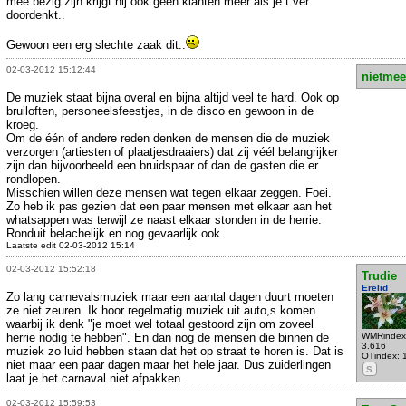
mee bezig zijn krijgt hij ook geen klanten meer als je t ver
doordenkt..
Gewoon een erg slechte zaak dit..
02-03-2012 15:12:44
nietmee
De muziek staat bijna overal en bijna altijd veel te hard. Ook op
bruiloften, personeelsfeestjes, in de disco en gewoon in de
kroeg.
Om de één of andere reden denken de mensen die de muziek
verzorgen (artiesten of plaatjesdraaiers) dat zij véél belangrijker
zijn dan bijvoorbeeld een bruidspaar of dan de gasten die er
rondlopen.
Misschien willen deze mensen wat tegen elkaar zeggen. Foei.
Zo heb ik pas gezien dat een paar mensen met elkaar aan het
whatsappen was terwijl ze naast elkaar stonden in de herrie.
Ronduit belachelijk en nog gevaarlijk ook.
Laatste edit 02-03-2012 15:14
02-03-2012 15:52:18
Trudie
Erelid
Zo lang carnevalsmuziek maar een aantal dagen duurt moeten
ze niet zeuren. Ik hoor regelmatig muziek uit auto,s komen
waarbij ik denk "je moet wel totaal gestoord zijn om zoveel
herrie nodig te hebben". En dan nog de mensen die binnen de
WMRindex
3.616
muziek zo luid hebben staan dat het op straat te horen is. Dat is
OTindex: 
niet maar een paar dagen maar het hele jaar. Dus zuiderlingen
S
laat je het carnaval niet afpakken.
02-03-2012 15:59:53