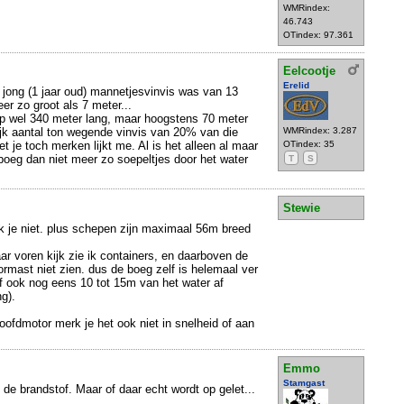
WMRindex:
46.743
OTindex: 97.361
Eelcootje
Erelid
 jong (1 jaar oud) mannetjesvinvis was van 13
eer zo groot als 7 meter...
ip wel 340 meter lang, maar hoogstens 70 meter
jk aantal ton wegende vinvis van 20% van die
WMRindex: 3.287
t je toch merken lijkt me. Al is het alleen al maar
OTindex: 35
boeg dan niet meer zo soepeltjes door het water
T
S
Stewie
k je niet. plus schepen zijn maximaal 56m breed
aar voren kijk zie ik containers, en daarboven de
ormast niet zien. dus de boeg zelf is helemaal ver
f ook nog eens 10 tot 15m van het water af
g).
oofdmotor merk je het ook niet in snelheid of aan
Emmo
Stamgast
 de brandstof. Maar of daar echt wordt op gelet...