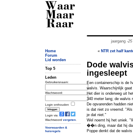
Waar
Maar
Raar
jaargang
-25
Home
«
NTR zet half kanto
Forum
Lid worden
Dode walvi
Top 5
ingesleept
Leden
Gebruikersnaam:
Een containerschip is de 
walvis. Waarschijnlijk gaat
Wachtwoord:
Het dier is onderweg uit h
340 meter lang; de walvis 
De opvarenden hadden niet
Login onthouden
is dat niet zo vreemd. "Al
je dat niet."
Login via:
Wel noemt hij het uniek. "I
Wachtwoord
vergeten
.
��n ding, maar dat hij dan
Voorwaarden &
Poppe denkt dat de walvis 
huisregels