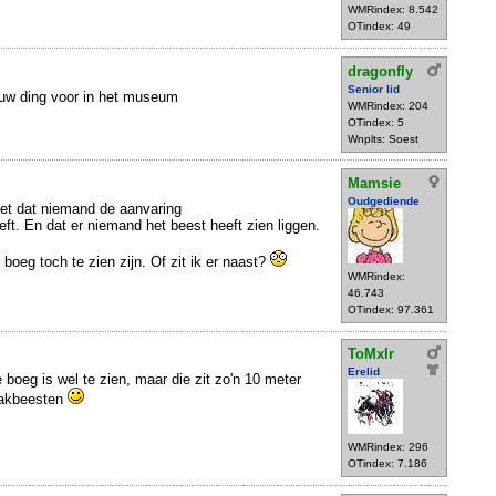
WMRindex: 8.542
OTindex: 49
dragonfly
Senior lid
uw ding voor in het museum
WMRindex: 204
OTindex: 5
Wnplts: Soest
Mamsie
Oudgediende
niet dat niemand de aanvaring
ft. En dat er niemand het beest heeft zien liggen.
boeg toch te zien zijn. Of zit ik er naast?
WMRindex:
46.743
OTindex: 97.361
ToMxlr
Erelid
 boeg is wel te zien, maar die zit zo'n 10 meter
 bakbeesten
WMRindex: 296
OTindex: 7.186