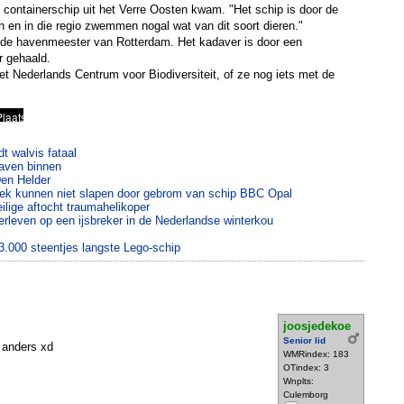
 containerschip uit het Verre Oosten kwam. "Het schip is door de
en en in die regio zwemmen nogal wat van dit soort dieren."
r de havenmeester van Rotterdam. Het kadaver is door een
er gehaald.
het Nederlands Centrum voor Biodiversiteit, of ze nog iets met de
t walvis fataal
haven binnen
Den Helder
ek kunnen niet slapen door gebrom van schip BBC Opal
ilige aftocht traumahelikoper
rleven op een ijsbreker in de Nederlandse winterkou
.000 steentjes langste Lego-schip
joosjedekoe
Senior lid
t anders xd
WMRindex: 183
OTindex: 3
Wnplts:
Culemborg