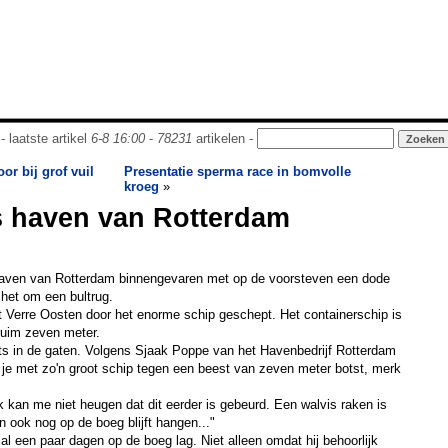
- laatste artikel
6-8 16:00
-
78231
artikelen -
or bij grof vuil
Presentatie sperma race in bomvolle
kroeg
»
s haven van Rotterdam
haven van Rotterdam binnengevaren met op de voorsteven een dode
 het om een bultrug.
et Verre Oosten door het enorme schip geschept. Het containerschip is
ruim zeven meter.
s in de gaten. Volgens Sjaak Poppe van het Havenbedrijf Rotterdam
s je met zo'n groot schip tegen een beest van zeven meter botst, merk
k kan me niet heugen dat dit eerder is gebeurd. Een walvis raken is
 ook nog op de boeg blijft hangen..."
al een paar dagen op de boeg lag. Niet alleen omdat hij behoorlijk