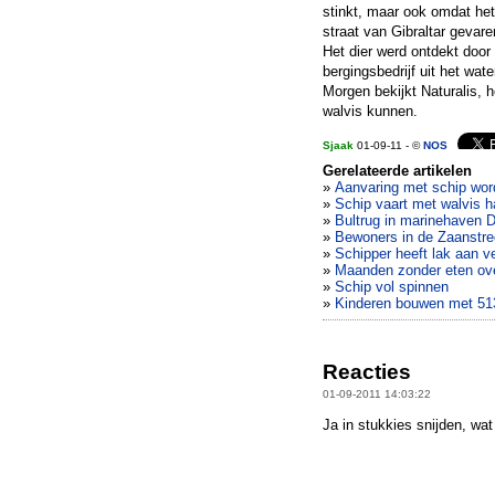
stinkt, maar ook omdat het
straat van Gibraltar gevar
Het dier werd ontdekt doo
bergingsbedrijf uit het wat
Morgen bekijkt Naturalis, 
walvis kunnen.
Sjaak
01-09-11 - ©
NOS
Gerelateerde artikelen
»
Aanvaring met schip word
»
Schip vaart met walvis 
»
Bultrug in marinehaven 
»
Bewoners in de Zaanstre
»
Schipper heeft lak aan ve
»
Maanden zonder eten ove
»
Schip vol spinnen
»
Kinderen bouwen met 513
Reacties
01-09-2011 14:03:22
Ja in stukkies snijden, wa