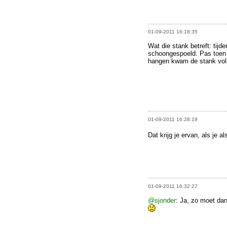
01-09-2011 16:18:35
Wat die stank betreft: tijd
schoongespoeld. Pas toen h
hangen kwam de stank voll
01-09-2011 16:28:19
Dat krijg je ervan, als je a
01-09-2011 16:32:27
@sjonder
: Ja, zo moet dan