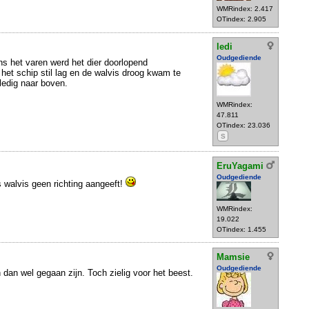
WMRindex: 2.417
OTindex: 2.905
ledi
Oudgediende
ens het varen werd het dier doorlopend
et schip stil lag en de walvis droog kwam te
edig naar boven.
WMRindex:
47.811
OTindex: 23.036
S
EruYagami
Oudgediende
ls walvis geen richting aangeeft!
WMRindex:
19.022
OTindex: 1.455
Mamsie
Oudgediende
 dan wel gegaan zijn. Toch zielig voor het beest.