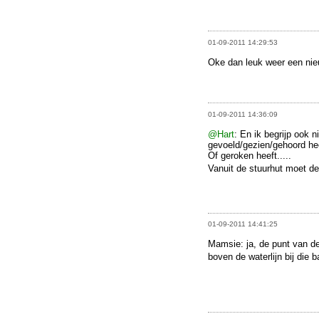
01-09-2011 14:29:53
Oke dan leuk weer een nie
01-09-2011 14:36:09
@Hart
: En ik begrijp ook 
gevoeld/gezien/gehoord hee
Of geroken heeft.....
Vanuit de stuurhut moet de 
01-09-2011 14:41:25
Mamsie: ja, de punt van de
boven de waterlijn bij die