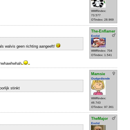
WMRindex:
73.577
OTindex: 28.969
The-Enflamer
Erelid
 als walvis geen richting aangeeft!
WMRindex: 704
OTindex: 1.541
hwhawhwhah
Mamsie
Oudgediende
orlijk stinkt
WMRindex:
46.743
OTindex: 97.361
TheMajor
Erelid