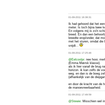
01-09-2011 16:38:31
Ik had gehoord dat het een
meter. Is toch bijna twee k
En volgens mij is zo'n sch
breed. En dan een behoorli
breedte erop/onder, dat moe
met het sturen, omdat die 
snijdt...
01-09-2011 17:25:46
@Eelcootje
: nee hoor, mer
(Emma Mærsk klasse).
als ik hier vanaf de brug n
horizon. ik kan zelfs de vo
weg. en dan is de boeg zel
(afhankelijk van de diepgan
en door de kracht van de h
de manoevreerbaarheid.
01-09-2011 17:49:59
@Stewie
: Misschien wel in