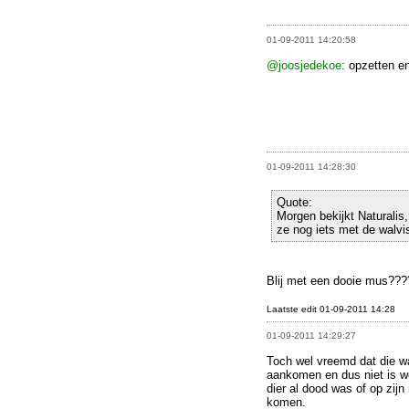
01-09-2011 14:20:58
@joosjedekoe
: opzetten e
01-09-2011 14:28:30
Quote:
Morgen bekijkt Naturalis,
ze nog iets met de walv
Blij met een dooie mus????
Laatste edit 01-09-2011 14:28
01-09-2011 14:29:27
Toch wel vreemd dat die wa
aankomen en dus niet is w
dier al dood was of op zijn
komen.