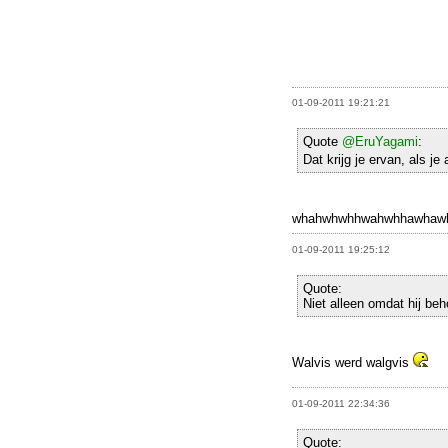
01-09-2011 19:21:21
Quote
@EruYagami
:
Dat krijg je ervan, als je
whahwhwhhwahwhhawhaw
01-09-2011 19:25:12
Quote:
Niet alleen omdat hij beho
Walvis werd walgvis
01-09-2011 22:34:36
Quote: