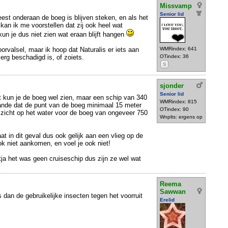
Missvamp
Senior lid
est onderaan de boeg is blijven steken, en als het
 kan ik me voorstellen dat zij ook heel wat
un je dus niet zien wat eraan blijft hangen
orvalsel, maar ik hoop dat Naturalis er iets aan
WMRindex: 641
 erg beschadigd is, of zoiets.
OTindex: 36
S
sjonder
Senior lid
t kun je de boeg wel zien, maar een schip van 340
WMRindex: 815
aande dat de punt van de boeg minimaal 15 meter
OTindex: 90
n zicht op het water voor de boeg van ongeveer 750
Wnplts: ergens op
t in dit geval dus ook gelijk aan een vlieg op de
ok niet aankomen, en voel je ook niet!
.. tja het was geen cruiseschip dus zijn ze wel wat
Reema
Sawwan
 dan de gebruikelijke insecten tegen het voorruit
Erelid