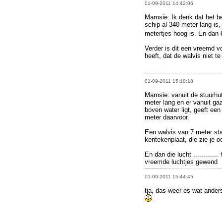
01-09-2011 14:42:06
Mamsie: Ik denk dat het be
schip al 340 meter lang is,
metertjes hoog is. En dan k
Verder is dit een vreemd vo
heeft, dat de walvis niet te
01-09-2011 15:18:18
Mamsie: vanuit de stuurhu
meter lang en er vanuit g
boven water ligt, geeft ee
meter daarvoor.
Een walvis van 7 meter staa
kentekenplaat, die zie je o
En dan die lucht ...........
vreemde luchtjes gewend
01-09-2011 15:44:45
tja, das weer es wat anders