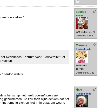
T
deeese
Erelid
n tentoon stellen?
WMRindex: 2.776
OTindex: 1.242
Mamsie
Oudgediende
 het Nederlands Centrum voor Biodiversiteit, of
is kunnen
WMRindex:
46.743
OTindex: 97.361
? pardon walvis....
Hart
Oudgediende
lvis het schip niet heeft voelen/horen/zien
eg gezwommen. Je zou toch bijna denken dat het
 minst ernstig ziek en niet in in staat om weg te