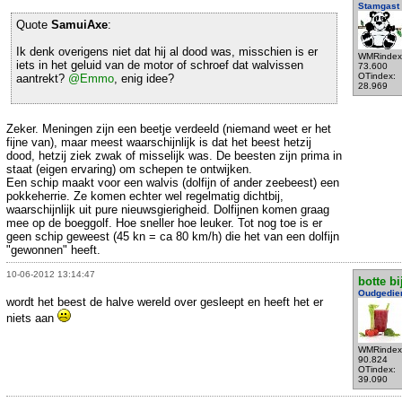
Stamgast
Quote
SamuiAxe
:
Ik denk overigens niet dat hij al dood was, misschien is er
WMRindex
iets in het geluid van de motor of schroef dat walvissen
73.600
OTindex:
aantrekt?
@Emmo
, enig idee?
28.969
Zeker. Meningen zijn een beetje verdeeld (niemand weet er het
fijne van), maar meest waarschijnlijk is dat het beest hetzij
dood, hetzij ziek zwak of misselijk was. De beesten zijn prima in
staat (eigen ervaring) om schepen te ontwijken.
Een schip maakt voor een walvis (dolfijn of ander zeebeest) een
pokkeherrie. Ze komen echter wel regelmatig dichtbij,
waarschijnlijk uit pure nieuwsgierigheid. Dolfijnen komen graag
mee op de boeggolf. Hoe sneller hoe leuker. Tot nog toe is er
geen schip geweest (45 kn = ca 80 km/h) die het van een dolfijn
"gewonnen" heeft.
10-06-2012 13:14:47
botte bi
Oudgedie
wordt het beest de halve wereld over gesleept en heeft het er
niets aan
WMRindex
90.824
OTindex:
39.090