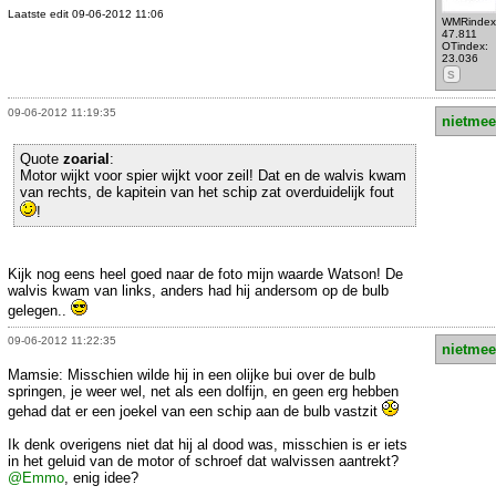
Laatste edit 09-06-2012 11:06
WMRindex
47.811
OTindex:
23.036
S
09-06-2012 11:19:35
nietmee
Quote
zoarial
:
Motor wijkt voor spier wijkt voor zeil! Dat en de walvis kwam
van rechts, de kapitein van het schip zat overduidelijk fout
!
Kijk nog eens heel goed naar de foto mijn waarde Watson! De
walvis kwam van links, anders had hij andersom op de bulb
gelegen..
09-06-2012 11:22:35
nietmee
Mamsie: Misschien wilde hij in een olijke bui over de bulb
springen, je weer wel, net als een dolfijn, en geen erg hebben
gehad dat er een joekel van een schip aan de bulb vastzit
Ik denk overigens niet dat hij al dood was, misschien is er iets
in het geluid van de motor of schroef dat walvissen aantrekt?
@Emmo
, enig idee?