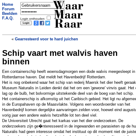
Waar
Home
Forum
Maar
Beelden
F.A.Q.
Login onthouden
Raar
«
Gearresteerd voor te hard juichen
Schip vaart met walvis haven
Politie roept publiek op om kip te
vangen
»
binnen
Een containerschip heeft woensdagmorgen een dode walvis meegesleept in
Rotterdamse haven. Dat meldt het Havenbedrijf Rotterdam.
Het is nog onbekend waar het schip van rederij Maersk het dier heeft geraak
Museum Naturalis in Leiden denkt dat het om een 'gewone' vinvis gaat. Het 
lag op de bulb, het bolvormige uitstekende deel van de boeg van het schip.
Het containerschip is afkomstig uit het Caribisch gebied. Het ligt nu afgeme
in de Europahaven op de Maasvlakte. Volgens een woordvoerder van het
Havenbedrijf komen dergelijke aanvaringen zelden voor, hoewel eind august
vorig jaar een andere walvis hetzelfde lot ten deel viel.
De Universiteit Utrecht gaat het karkas van het dier onderzoeken. De
onderzoekers zijn ge�nteresseerd in de ingewanden en parasieten op de hu
Naturalis had geen interesse omdat het instituut op dit moment niet de juist