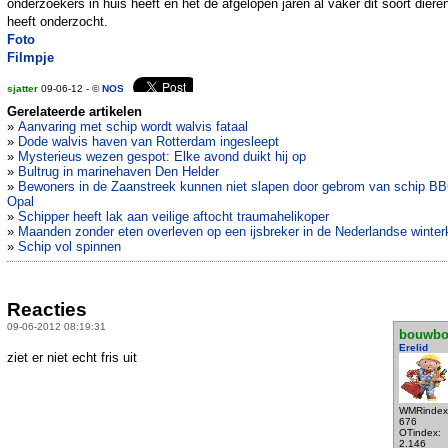
onderzoekers in huis heeft en het de afgelopen jaren al vaker dit soort diere
heeft onderzocht.
Foto
Filmpje
sjatter
09-06-12 - ©
NOS
Gerelateerde artikelen
»
Aanvaring met schip wordt walvis fataal
»
Dode walvis haven van Rotterdam ingesleept
»
Mysterieus wezen gespot: Elke avond duikt hij op
»
Bultrug in marinehaven Den Helder
»
Bewoners in de Zaanstreek kunnen niet slapen door gebrom van schip B
Opal
»
Schipper heeft lak aan veilige aftocht traumahelikoper
»
Maanden zonder eten overleven op een ijsbreker in de Nederlandse winter
»
Schip vol spinnen
Reacties
09-06-2012 08:19:31
bouwbo
Erelid
ziet er niet echt fris uit
WMRindex
676
OTindex:
2.146