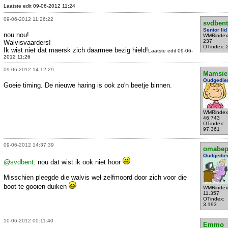
Laatste edit 09-06-2012 11:24
09-06-2012 11:26:22
svdbent
Senior lid
nou nou!
WMRindex
237
Walvisvaarders!
OTindex: 
Ik wist niet dat maersk zich daarmee bezig hield!
Laatste edit 09-06-
2012 11:26
09-06-2012 14:12:29
Mamsie
Oudgedie
Goeie timing. De nieuwe haring is ook zo'n beetje binnen.
WMRindex
46.743
OTindex:
97.361
09-06-2012 14:37:39
omabe
Oudgedie
@svdbent
: nou dat wist ik ook niet hoor
Misschien pleegde die walvis wel zelfmoord door zich voor die
boot te
gooien
duiken
WMRindex
11.357
OTindex:
3.193
10-06-2012 00:11:40
Emmo