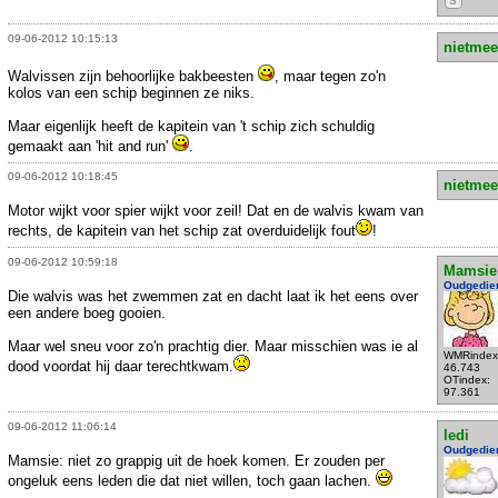
S
09-06-2012 10:15:13
nietmee
Walvissen zijn behoorlijke bakbeesten
, maar tegen zo'n
kolos van een schip beginnen ze niks.
Maar eigenlijk heeft de kapitein van 't schip zich schuldig
gemaakt aan 'hit and run'
.
09-06-2012 10:18:45
nietmee
Motor wijkt voor spier wijkt voor zeil! Dat en de walvis kwam van
rechts, de kapitein van het schip zat overduidelijk fout
!
09-06-2012 10:59:18
Mamsie
Oudgedie
Die walvis was het zwemmen zat en dacht laat ik het eens over
een andere boeg gooien.
Maar wel sneu voor zo'n prachtig dier. Maar misschien was ie al
WMRindex
dood voordat hij daar terechtkwam.
46.743
OTindex:
97.361
09-06-2012 11:06:14
ledi
Oudgedie
Mamsie: niet zo grappig uit de hoek komen. Er zouden per
ongeluk eens leden die dat niet willen, toch gaan lachen.