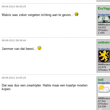
09-06-2012 08:45:25
EruYag
Walvis was zeker vergeten richting aan te geven...
Oudgedie
WMRindex
19.022
OTindex:
1.455
09-06-2012 09:36:44
nxttrain
Jammer van dat beest...
Oudgedie
WMRindex
10.879
OTindex: 
09-06-2012 10:05:20
ledi
Oudgedie
Dat was dus een zwartrijder. Hattie maar een kaartje moeten
kopen.
WMRindex
47.811
OTindex:
23.036