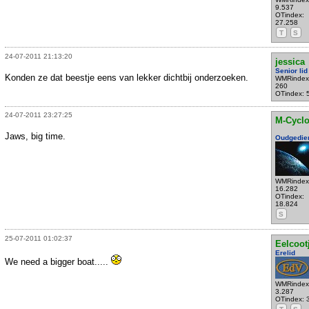
9.537
OTindex:
27.258
T
S
24-07-2011 21:13:20
jessica
Senior lid
Konden ze dat beestje eens van lekker dichtbij onderzoeken.
WMRindex
260
OTindex: 
24-07-2011 23:27:25
M-Cycl
Jaws, big time.
Oudgedie
WMRindex
16.282
OTindex:
18.824
S
25-07-2011 01:02:37
Eelcoot
Erelid
We need a bigger boat.....
WMRindex
3.287
OTindex: 