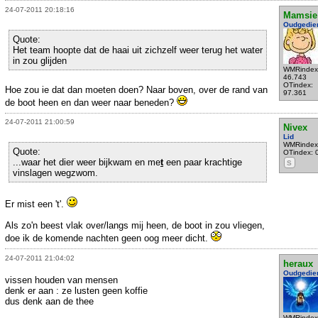
24-07-2011 20:18:16
Mamsie
Oudgedie
Quote:
Het team hoopte dat de haai uit zichzelf weer terug het water
in zou glijden
WMRindex
46.743
OTindex:
Hoe zou ie dat dan moeten doen? Naar boven, over de rand van
97.361
de boot heen en dan weer naar beneden?
24-07-2011 21:00:59
Nivex
Lid
WMRindex
Quote:
OTindex: 
...waar het dier weer bijkwam en me
t
een paar krachtige
S
vinslagen wegzwom.
Er mist een 't'.
Als zo'n beest vlak over/langs mij heen, de boot in zou vliegen,
doe ik de komende nachten geen oog meer dicht.
24-07-2011 21:04:02
heraux
Oudgedie
vissen houden van mensen
denk er aan : ze lusten geen koffie
dus denk aan de thee
WMRindex