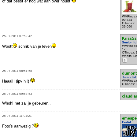
of dat beest er nog wat aan over houdt
WMRindex
90.824
OTindex:
39.090
25-07-2011 07:52:42
KrissSz
Senior lid
Woott
schrik van je leven
WMRindex
173
OTindex: 
Wnplts: Li
S
25-07-2011 08:51:58
dumont
Junior lid
Haaai!! (ipv hi!)
WMRindex
OTindex: 
25-07-2011 09:53:53
claudi
Whoh! het zal je gebeuren..
25-07-2011 11:01:21
emespe
Erelid
Foto's aanwezig ?