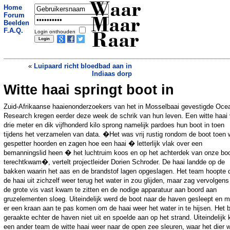
Waar
Home
Forum
Maar
Beelden
F.A.Q.
Login onthouden
Raar
«
Luipaard richt bloedbad aan in
Indiaas dorp
Witte haai springt boot in
Vorkheftruck laat voor 750.000 euro aan
wijn vallen
»
Zuid-Afrikaanse haaienonderzoekers van het in Mosselbaai gevestigde Oce
Research kregen eerder deze week de schrik van hun leven. Een witte haai
drie meter en dik vijfhonderd kilo sprong namelijk pardoes hun boot in toen
tijdens het verzamelen van data. �Het was vrij rustig rondom de boot toen
gespetter hoorden en zagen hoe een haai � letterlijk vlak over een
bemanningslid heen � het luchtruim koos en op het achterdek van onze bo
terechtkwam�, vertelt projectleider Dorien Schroder. De haai landde op de
bakken waarin het aas en de brandstof lagen opgeslagen. Het team hoopte 
de haai uit zichzelf weer terug het water in zou glijden, maar zag vervolgen
de grote vis vast kwam te zitten en de nodige apparatuur aan boord aan
gruzelementen sloeg. Uiteindelijk werd de boot naar de haven gesleept en 
er een kraan aan te pas komen om de haai weer het water in te hijsen. Het 
geraakte echter de haven niet uit en spoelde aan op het strand. Uiteindelijk 
een ander team de witte haai weer naar de open zee sleuren, waar het dier 