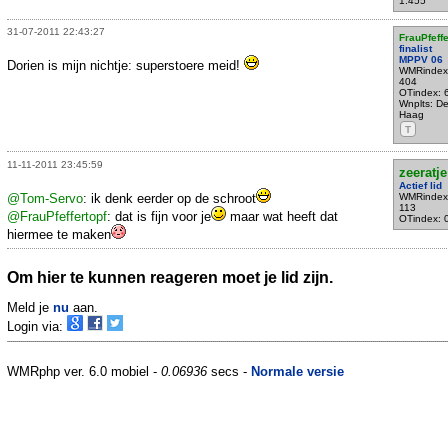
1.455
31-07-2011 22:43:27
FrauPfeffe
finalist
MPPV 06
Dorien is mijn nichtje: superstoere meid!
WMRindex
404
OTindex: 
Wnplts: D
Haag
T
11-11-2011 23:45:59
zeeratje
Actief lid
@Tom-Servo
: ik denk eerder op de schroot
WMRindex
113
@FrauPfeffertopf
: dat is fijn voor je
maar wat heeft dat
OTindex: 
hiermee te maken
Om hier te kunnen reageren moet je lid zijn.
Meld je
nu
aan.
Login via:
WMRphp ver. 6.0 mobiel -
0.06936
secs -
Normale versie