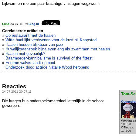
bijkwam en me een paar krachtige vinslagen wegzwom.
Luna
24-07-11 - ©
Blog.nl
Gerelateerde artikelen
»
Op restaurant met de haaien
»
Witte haai lijkt verdwenen voor de kust bij Kaapstad
»
Haaien houden blijkbaar van jazz
»
Huwelijksaanzoek bijna even eng als zwemmen met haaien
»
Haaien niet gevaarlijk?
»
Baarmoeder-kannibalisme is survival of the fittest
»
Enorme walvis landt op boot
»
Onderzoek dood actrice Natalie Wood heropend
Reacties
24-07-2011 20:07:11
Tom-Se
Die kregen hun onderzoeksmateriaal letterlijk in de schoot
Oudgedie
geworpen.
WMRindex
19.823
OTindex:
17.809