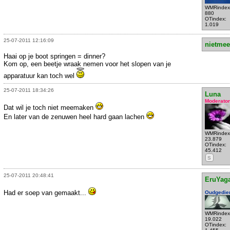
WMRindex
880
OTindex:
1.019
25-07-2011 12:16:09
nietmee
Haai op je boot springen = dinner?
Kom op, een beetje wraak nemen voor het slopen van je
apparatuur kan toch wel
25-07-2011 18:34:26
Luna
Moderator
Dat wil je toch niet meemaken
En later van de zenuwen heel hard gaan lachen
WMRindex
23.879
OTindex:
45.412
S
25-07-2011 20:48:41
EruYag
Had er soep van gemaakt...
Oudgedie
WMRindex
19.022
OTindex: