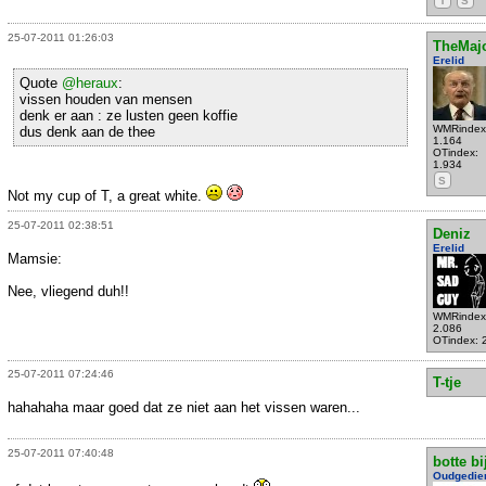
T
S
25-07-2011 01:26:03
TheMaj
Erelid
Quote
@heraux
:
vissen houden van mensen
denk er aan : ze lusten geen koffie
WMRindex
dus denk aan de thee
1.164
OTindex:
1.934
S
Not my cup of T, a great white.
25-07-2011 02:38:51
Deniz
Erelid
Mamsie:
Nee, vliegend duh!!
WMRindex
2.086
OTindex: 
25-07-2011 07:24:46
T-tje
hahahaha maar goed dat ze niet aan het vissen waren...
25-07-2011 07:40:48
botte bi
Oudgedie