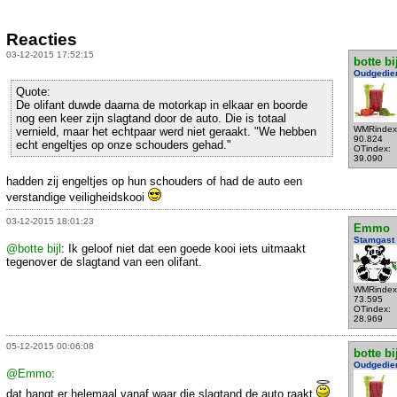
Reacties
03-12-2015 17:52:15
botte bi
Oudgedie
Quote:
De olifant duwde daarna de motorkap in elkaar en boorde
nog een keer zijn slagtand door de auto. Die is totaal
WMRindex
vernield, maar het echtpaar werd niet geraakt. "We hebben
90.824
echt engeltjes op onze schouders gehad."
OTindex:
39.090
hadden zij engeltjes op hun schouders of had de auto een
verstandige veiligheidskooi
03-12-2015 18:01:23
Emmo
Stamgast
@botte bijl
: Ik geloof niet dat een goede kooi iets uitmaakt
tegenover de slagtand van een olifant.
WMRindex
73.595
OTindex:
28.969
05-12-2015 00:06:08
botte bi
Oudgedie
@Emmo
:
dat hangt er helemaal vanaf waar die slagtand de auto raakt