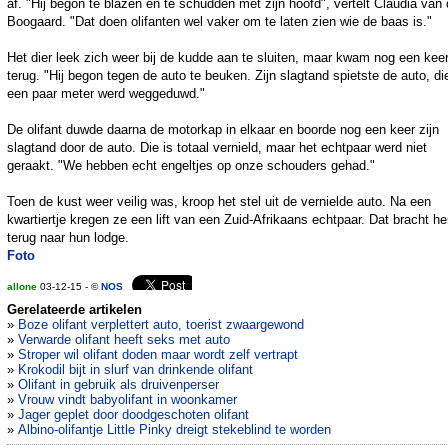
af. "Hij begon te blazen en te schudden met zijn hoofd", vertelt Claudia van
Boogaard. "Dat doen olifanten wel vaker om te laten zien wie de baas is."
Het dier leek zich weer bij de kudde aan te sluiten, maar kwam nog een kee
terug. "Hij begon tegen de auto te beuken. Zijn slagtand spietste de auto, di
een paar meter werd weggeduwd."
De olifant duwde daarna de motorkap in elkaar en boorde nog een keer zijn
slagtand door de auto. Die is totaal vernield, maar het echtpaar werd niet
geraakt. "We hebben echt engeltjes op onze schouders gehad."
Toen de kust weer veilig was, kroop het stel uit de vernielde auto. Na een
kwartiertje kregen ze een lift van een Zuid-Afrikaans echtpaar. Dat bracht h
terug naar hun lodge.
Foto
allone
03-12-15 - ©
NOS
Gerelateerde artikelen
»
Boze olifant verplettert auto, toerist zwaargewond
»
Verwarde olifant heeft seks met auto
»
Stroper wil olifant doden maar wordt zelf vertrapt
»
Krokodil bijt in slurf van drinkende olifant
»
Olifant in gebruik als druivenperser
»
Vrouw vindt babyolifant in woonkamer
»
Jager geplet door doodgeschoten olifant
»
Albino-olifantje Little Pinky dreigt stekeblind te worden