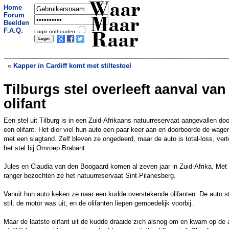
Waar
Home
Forum
Maar
Beelden
F.A.Q.
Login onthouden
Raar
«
Kapper in Cardiff komt met stiltestoel
Tilburgs stel overleeft aanval van
Is Da Vinci-portret in werkelijkheid een
Britse supermarktcaissiere?
»
olifant
Een stel uit Tilburg is in een Zuid-Afrikaans natuurreservaat aangevallen doo
een olifant. Het dier viel hun auto een paar keer aan en doorboorde de wage
met een slagtand. Zelf bleven ze ongedeerd, maar de auto is total-loss, vert
het stel bij Omroep Brabant.
Jules en Claudia van den Boogaard komen al zeven jaar in Zuid-Afrika. Met
ranger bezochten ze het natuurreservaat Sint-Pilanesberg.
Vanuit hun auto keken ze naar een kudde overstekende olifanten. De auto s
stil, de motor was uit, en de olifanten liepen gemoedelijk voorbij.
Maar de laatste olifant uit de kudde draaide zich alsnog om en kwam op de 