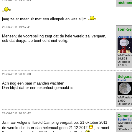
28-06-2011 19:45:45
nietmee
jaag ze er maar uit met een alienpak en was slijm
28-06-2011 19:57:41
Tom-Se
Mensen; de voorspelling zegt dat de hele wereld zal vergaan,
Oudgedie
ook dat dorpje. Je bent echt niet veilig.
WMRindex
19.823
OTindex:
17.809
28-06-2011 20:00:00
Belgara
Erelid
Ach nog een paar maanden wachten
Dan blijkt dat er een rekenfout gemaakt is
WMRindex
1.600
OTindex: 
28-06-2011 20:00:42
Commen
Senior lid
Ja maar volgens Harold Camping vergaat op. 21 oktober 2011
WMRindex
746
de wereld dus is er dan helemaal geen 21-12-2012
, al moet
OTindex: 