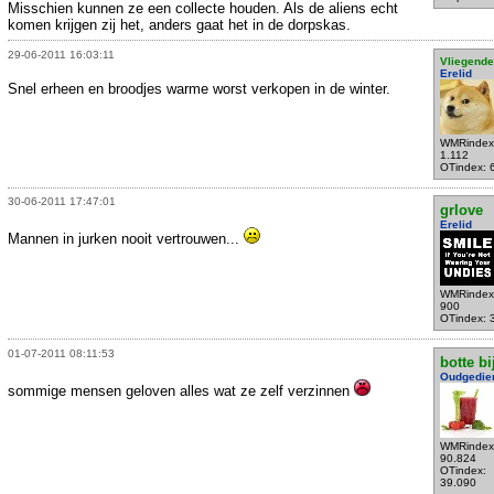
Misschien kunnen ze een collecte houden. Als de aliens echt
komen krijgen zij het, anders gaat het in de dorpskas.
29-06-2011 16:03:11
Vliegende
Erelid
Snel erheen en broodjes warme worst verkopen in de winter.
WMRindex
1.112
OTindex: 
30-06-2011 17:47:01
grlove
Erelid
Mannen in jurken nooit vertrouwen...
WMRindex
900
OTindex: 
01-07-2011 08:11:53
botte bi
Oudgedie
sommige mensen geloven alles wat ze zelf verzinnen
WMRindex
90.824
OTindex:
39.090