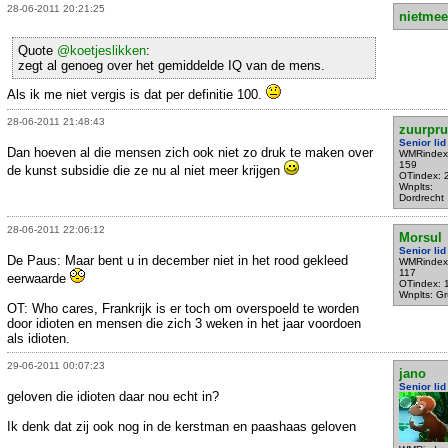
28-06-2011 20:21:25
nietmee
Quote
@koetjeslikken
:
zegt al genoeg over het gemiddelde IQ van de mens.
Als ik me niet vergis is dat per definitie 100.
28-06-2011 21:48:43
zuurpr
Senior lid
Dan hoeven al die mensen zich ook niet zo druk te maken over
WMRindex
159
de kunst subsidie die ze nu al niet meer krijgen
OTindex: 
Wnplts:
Dordrecht
28-06-2011 22:06:12
Morsul
Senior lid
De Paus: Maar bent u in december niet in het rood gekleed
WMRindex
117
eerwaarde
OTindex: 
Wnplts: G
OT: Who cares, Frankrijk is er toch om overspoeld te worden
door idioten en mensen die zich 3 weken in het jaar voordoen
als idioten.
29-06-2011 00:07:23
jano
Senior lid
geloven die idioten daar nou echt in?
Ik denk dat zij ook nog in de kerstman en paashaas geloven