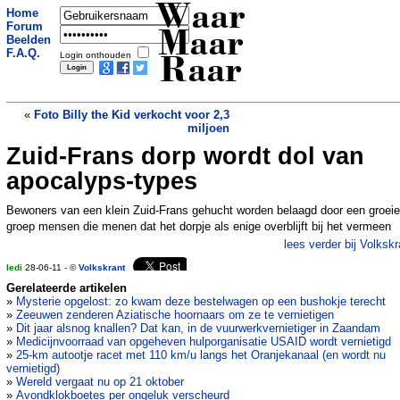
Waar
Home
Forum
Maar
Beelden
F.A.Q.
Login onthouden
Raar
«
Foto Billy the Kid verkocht voor 2,3
miljoen
Zuid-Frans dorp wordt dol van
Datacentrum moet Haarlemse
Kathedraal duurzaam verwarmen
»
apocalyps-types
Bewoners van een klein Zuid-Frans gehucht worden belaagd door een groei
groep mensen die menen dat het dorpje als enige overblijft bij het vermeen
lees verder bij Volkskr
ledi
28-06-11 - ©
Volkskrant
Gerelateerde artikelen
»
Mysterie opgelost: zo kwam deze bestelwagen op een bushokje terecht
»
Zeeuwen zenderen Aziatische hoornaars om ze te vernietigen
»
Dit jaar alsnog knallen? Dat kan, in de vuurwerkvernietiger in Zaandam
»
Medicijnvoorraad van opgeheven hulporganisatie USAID wordt vernietigd
»
25-km autootje racet met 110 km/u langs het Oranjekanaal (en wordt nu
vernietigd)
»
Wereld vergaat nu op 21 oktober
»
Avondklokboetes per ongeluk verscheurd