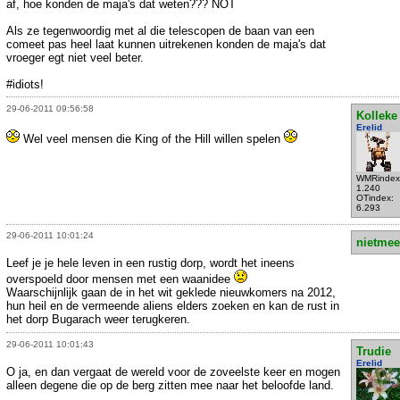
af, hoe konden de maja's dat weten??? NOT
Als ze tegenwoordig met al die telescopen de baan van een
comeet pas heel laat kunnen uitrekenen konden de maja's dat
vroeger egt niet veel beter.
#idiots!
29-06-2011 09:56:58
Kolleke
Erelid
Wel veel mensen die King of the Hill willen spelen
WMRindex
1.240
OTindex:
6.293
29-06-2011 10:01:24
nietmee
Leef je je hele leven in een rustig dorp, wordt het ineens
overspoeld door mensen met een waanidee
Waarschijnlijk gaan de in het wit geklede nieuwkomers na 2012,
hun heil en de vermeende aliens elders zoeken en kan de rust in
het dorp Bugarach weer terugkeren.
29-06-2011 10:01:43
Trudie
Erelid
O ja, en dan vergaat de wereld voor de zoveelste keer en mogen
alleen degene die op de berg zitten mee naar het beloofde land.