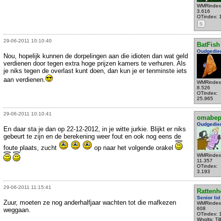
WMRindex
3.616
OTindex: 
S
29-06-2011 10:10:40
BatFish
Oudgedie
Nou, hopelijk kunnen de dorpelingen aan die idioten dan wat geld
verdienen door tegen extra hoge prijzen kamers te verhuren. Als
je niks tegen de overlast kunt doen, dan kun je er tenminste iets
aan verdienen.
WMRindex
8.526
OTindex:
25.965
29-06-2011 10:10:41
omabe
Oudgedie
En daar sta je dan op 22-12-2012, in je witte jurkie. Blijkt er niks
gebeurt te zijn en de berekening weer fout en ook nog eens de
foute plaats, zucht
op naar het volgende orakel
WMRindex
11.357
OTindex:
3.193
29-06-2011 11:15:41
Rattenh
Senior lid
Zuur, moeten ze nog anderhalfjaar wachten tot die mafkezen
WMRindex
608
weggaan.
OTindex: 
Wnplts: Ti