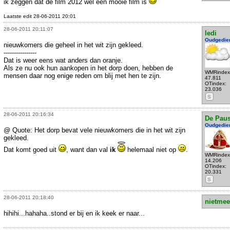
ik zeggen dat de film 2012 wel een mooie film is
Laatste edit 28-06-2011 20:01
28-06-2011 20:11:07
ledi
Oudgedie
nieuwkomers die geheel in het wit zijn gekleed.
----------------
Dat is weer eens wat anders dan oranje.
Als ze nu ook hun aankopen in het dorp doen, hebben de
WMRindex
mensen daar nog enige reden om blij met hen te zijn.
47.811
OTindex:
23.036
S
28-06-2011 20:16:34
De Pau
Oudgedie
@ Quote: Het dorp bevat vele nieuwkomers die in het wit zijn
gekleed.
Dat komt goed uit
, want dan val
ik
helemaal niet op
.
WMRindex
14.206
OTindex:
20.331
S
28-06-2011 20:18:40
nietmee
hihihi...hahaha..stond er bij en ik keek er naar...