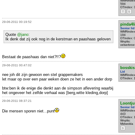
WMRindex
594
OTindex: 
T
S
29-06-2011 00:19:52
pinda4li
Senior lid
WMRindex
Quote
@jano
:
194
OTindex: 
Ik denk dat zij ook nog in de kerstman en paashaas geloven
Wnplts:
velserbroe
Bestaat de paashaas dan niet?!!?
29-06-2011 00:47:02
bosskis
Lid
nee joh dit zijn gewoon een stel grappemakers
WMRindex
OTindex: 
let maar op over een paar weken doen ze het in een ander dorp
btw:ben ik de enige die denkt aan de simpson aflevering waarbij
het ongeveer het zelfde verhaal was [berg,witte kleding,dorp]
29-06-2011 08:37:21
Loontju
Senior lid
Die mensen sporen niet...punt
WMRindex
443
OTindex: 
Wnplts:
Midwolda
S