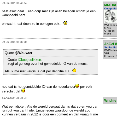
29-06-2011 08:48:52
MIADIA
Oudgedie
best asocioaal... een dorp met zijn allen belagen omdat je een
waanbeeld hebt...
oh wacht, dat doen ze in oorlogen ook...
WMRindex
5.748
OTindex:
6.568
29-06-2011 09:30:35
AnGeL8
Senior lid
WMRindex
Quote
@Wouwter
:
570
OTindex: 
Quote
@koetjeslikken
:
zegt al genoeg over het gemiddelde IQ van de mens.
Als ik me niet vergis is dat per definitie 100.
nee dat is het gemiddelde IQ van de nederlander
per volk
verschilt dat
29-06-2011 09:49:44
Witchie
Wat een idioten. Als de wereld vergaat dan is dat zo en you can
run but you cant hide. Enige reden waardoor de wereld zou
kunnen vergaan in 2012 is door een comeet en dan vraag ik me