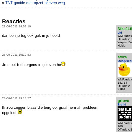
»
TNT gooide met opzet brieven weg
Reacties
28-06-2011 19:09:10
Nike4Li
Lid
dan ben je tog ook gek in je hoofd
WMRindex
OTindex: 
Wnplts: D
Helder
28-06-2011 19:12:53
stora
Oudgedie
Je moet toch ergens in geloven he
WMRindex
18.714
OTindex:
2.861
28-06-2011 19:13:57
grlove
Erelid
Ik zou zeggen blaas die berg op, graaf hem af, probleem
opgelost
WMRindex
900
OTindex: 