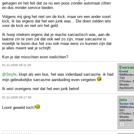
getuigen en het feit dat ze nu een poos zonder automaat zitten
en dus minder service bieden.
Volgens mij ging het niet om de kick, maar om een ander soort
kick, ik las ergens dat het een junk was... Die doen zelden iets
voor de kick en niet om het geld.
Ik hoop stiekem ergens dat je reactie sarcastisch was, aan de
laatste zin te zien zal dat ook wel zo zijn, maar sarcasme is
moeilijk te lezen dus het zou ook maar eens zo kunnen zijn dat
je alles meent wat je schrijft.
Kun je dat misschien even toelichten?
01-11-2006 09:11:25
Everzwi
Erelid
@Stryfe
, klopt als een bus, het was inderdaad sarcasme. ik had
WMRindex
750
mijn gebruikelijke sarcasme aanduiding even vergeten
.
OTindex: 
Wnplts:
Apeldoorn
Ik wist overigens niet dat het een junk betrof.
01-11-2006 09:17:59
joru
Senior lid
Loont geweld toch?
WMRindex
597
OTindex: 
Wnplts:
rotterdam
S