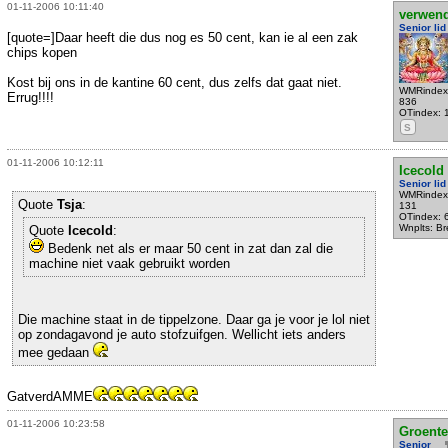
01-11-2006 10:11:40
verwen
Senior lid
[quote=]Daar heeft die dus nog es 50 cent, kan ie al een zak
chips kopen
Kost bij ons in de kantine 60 cent, dus zelfs dat gaat niet.
WMRindex
Errug!!!!
836
OTindex: 
S
01-11-2006 10:12:11
Icecold
Senior lid
WMRindex
Quote
Tsja
:
131
OTindex: 
Wnplts: B
Quote
Icecold
:
Bedenk net als er maar 50 cent in zat dan zal die
machine niet vaak gebruikt worden
Die machine staat in de tippelzone. Daar ga je voor je lol niet
op zondagavond je auto stofzuifgen. Wellicht iets anders
mee gedaan
GatverdAMME
01-11-2006 10:23:58
Groente
Senior