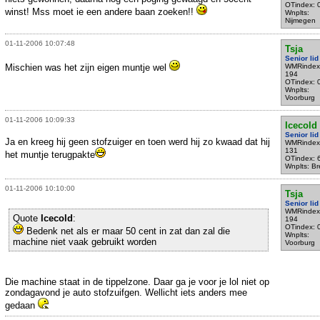
OTindex: 
winst! Mss moet ie een andere baan zoeken!!
Wnplts:
Nijmegen
01-11-2006 10:07:48
Tsja
Senior lid
Mischien was het zijn eigen muntje wel
WMRindex
194
OTindex: 
Wnplts:
Voorburg
01-11-2006 10:09:33
Icecold
Senior lid
Ja en kreeg hij geen stofzuiger en toen werd hij zo kwaad dat hij
WMRindex
131
het muntje terugpakte
OTindex: 
Wnplts: B
01-11-2006 10:10:00
Tsja
Senior lid
WMRindex
Quote
Icecold
:
194
OTindex: 
Bedenk net als er maar 50 cent in zat dan zal die
Wnplts:
machine niet vaak gebruikt worden
Voorburg
Die machine staat in de tippelzone. Daar ga je voor je lol niet op
zondagavond je auto stofzuifgen. Wellicht iets anders mee
gedaan