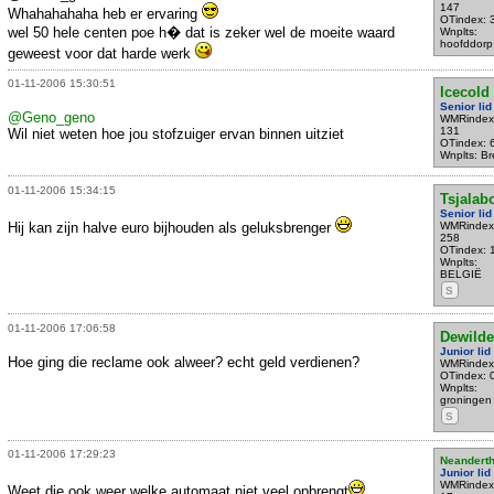
147
Whahahahaha heb er ervaring
OTindex: 
wel 50 hele centen poe h� dat is zeker wel de moeite waard
Wnplts:
hoofddorp
geweest voor dat harde werk
01-11-2006 15:30:51
Icecold
Senior lid
@Geno_geno
WMRindex
131
Wil niet weten hoe jou stofzuiger ervan binnen uitziet
OTindex: 
Wnplts: B
01-11-2006 15:34:15
Tsjala
Senior lid
Hij kan zijn halve euro bijhouden als geluksbrenger
WMRindex
258
OTindex: 
Wnplts:
BELGIË
S
01-11-2006 17:06:58
Dewilde
Junior lid
Hoe ging die reclame ook alweer? echt geld verdienen?
WMRindex
OTindex: 
Wnplts:
groningen
S
01-11-2006 17:29:23
Neanderth
Junior lid
WMRindex
Weet die ook weer welke automaat niet veel opbrengt