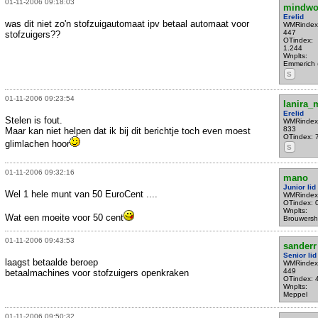
01-11-2006 09:18:03
mindwo
Erelid
was dit niet zo'n stofzuigautomaat ipv betaal automaat voor
WMRindex
447
stofzuigers??
OTindex:
1.244
Wnplts:
Emmerich 
S
01-11-2006 09:23:54
lanira
Erelid
Stelen is fout.
WMRindex
833
Maar kan niet helpen dat ik bij dit berichtje toch even moest
OTindex: 
glimlachen hoor
S
01-11-2006 09:32:16
mano
Junior lid
Wel 1 hele munt van 50 EuroCent ....
WMRindex
OTindex: 
Wnplts:
Wat een moeite voor 50 cent
Brouwers
01-11-2006 09:43:53
sanderr
Senior lid
laagst betaalde beroep
WMRindex
449
betaalmachines voor stofzuigers openkraken
OTindex: 
Wnplts:
Meppel
01-11-2006 09:50:32