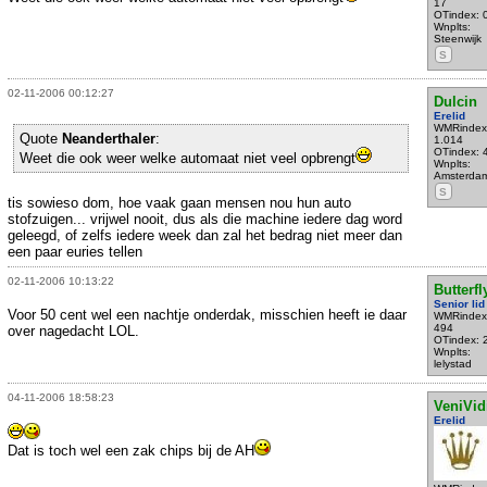
17
OTindex: 
Wnplts:
Steenwijk
S
02-11-2006 00:12:27
Dulcin
Erelid
WMRindex
Quote
Neanderthaler
:
1.014
OTindex: 
Weet die ook weer welke automaat niet veel opbrengt
Wnplts:
Amsterda
S
tis sowieso dom, hoe vaak gaan mensen nou hun auto
stofzuigen... vrijwel nooit, dus als die machine iedere dag word
geleegd, of zelfs iedere week dan zal het bedrag niet meer dan
een paar euries tellen
02-11-2006 10:13:22
Butterfl
Senior lid
Voor 50 cent wel een nachtje onderdak, misschien heeft ie daar
WMRindex
494
over nagedacht LOL.
OTindex: 
Wnplts:
lelystad
04-11-2006 18:58:23
VeniVid
Erelid
Dat is toch wel een zak chips bij de AH