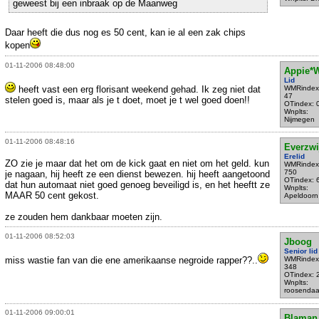
geweest bij een inbraak op de Maanweg
Daar heeft die dus nog es 50 cent, kan ie al een zak chips
kopen
01-11-2006 08:48:00
Appie*
Lid
heeft vast een erg florisant weekend gehad. Ik zeg niet dat
WMRindex
47
stelen goed is, maar als je t doet, moet je t wel goed doen!!
OTindex: 
Wnplts:
Nijmegen
01-11-2006 08:48:16
Everzwi
Erelid
ZO zie je maar dat het om de kick gaat en niet om het geld. kun
WMRindex
750
je nagaan, hij heeft ze een dienst bewezen. hij heeft aangetoond
OTindex: 
dat hun automaat niet goed genoeg beveiligd is, en het heeftt ze
Wnplts:
MAAR 50 cent gekost.
Apeldoorn
ze zouden hem dankbaar moeten zijn.
01-11-2006 08:52:03
Jboog
Senior lid
miss wastie fan van die ene amerikaanse negroide rapper??..
WMRindex
348
OTindex: 
Wnplts:
roosendaa
01-11-2006 09:00:01
Blaman