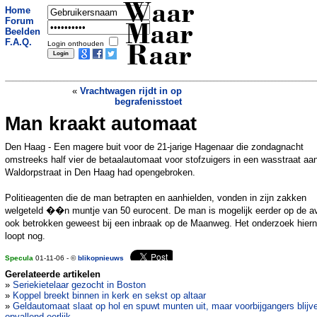
Waar
Home
Forum
Maar
Beelden
F.A.Q.
Login onthouden
Raar
«
Vrachtwagen rijdt in op
begrafenisstoet
Man kraakt automaat
Duizenden misdadigers krijgen
huisarrest
»
Den Haag - Een magere buit voor de 21-jarige Hagenaar die zondagnacht
omstreeks half vier de betaalautomaat voor stofzuigers in een wasstraat aa
Waldorpstraat in Den Haag had opengebroken.
Politieagenten die de man betrapten en aanhielden, vonden in zijn zakken
welgeteld ��n muntje van 50 eurocent. De man is mogelijk eerder op de a
ook betrokken geweest bij een inbraak op de Maanweg. Het onderzoek hiern
loopt nog.
Specula
01-11-06 - ©
blikopnieuws
Gerelateerde artikelen
»
Seriekietelaar gezocht in Boston
»
Koppel breekt binnen in kerk en sekst op altaar
»
Geldautomaat slaat op hol en spuwt munten uit, maar voorbijgangers blijv
opvallend eerlijk