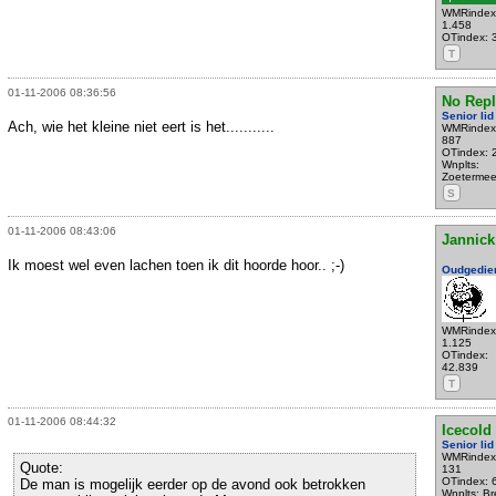
WMRindex
1.458
OTindex: 
T
01-11-2006 08:36:56
No Repl
Senior lid
Ach, wie het kleine niet eert is het...........
WMRindex
887
OTindex: 
Wnplts:
Zoetermee
S
01-11-2006 08:43:06
Jannick
Ik moest wel even lachen toen ik dit hoorde hoor.. ;-)
Oudgedie
WMRindex
1.125
OTindex:
42.839
T
01-11-2006 08:44:32
Icecold
Senior lid
WMRindex
Quote:
131
OTindex: 
De man is mogelijk eerder op de avond ook betrokken
Wnplts: B