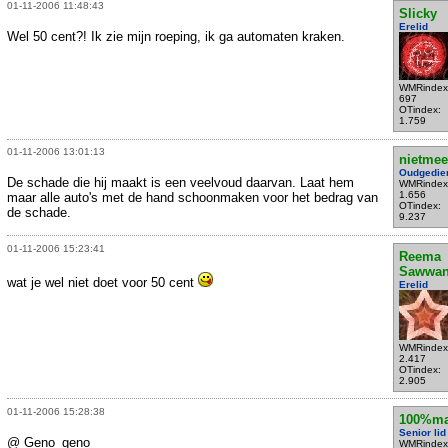
01-11-2006 11:48:43
Slicky
Erelid
Wel 50 cent?! Ik zie mijn roeping, ik ga automaten kraken.
WMRindex
697
OTindex:
1.759
01-11-2006 13:01:13
nietmee
Oudgedie
De schade die hij maakt is een veelvoud daarvan. Laat hem
WMRindex
1.656
maar alle auto's met de hand schoonmaken voor het bedrag van
OTindex:
de schade.
9.237
01-11-2006 15:23:41
Reema
Sawwa
wat je wel niet doet voor 50 cent
Erelid
WMRindex
2.417
OTindex:
2.905
01-11-2006 15:28:38
100%ma
Senior lid
@ Geno_geno
WMRindex