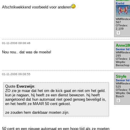
Erelid
Afschrikwekkend voorbeeld voor anderen
WMRindex
567
OTindex:
2.109
T
01-11-2006 09:08:46
Anne18
Senior lid
Nou nou.. dat was de moeite!
WMRindex
295
OTindex: 
Wnplts:
Benschop
01-11-2006 09:08:55
Stryfe
Senior lid
WMRindex
Quote
Everzwijn
:
525
OTindex: 
ZO zie je maar dat het om de kick gaat en niet om het geld.
Wnplts: D
kun je nagaan, hij heeft ze een dienst bewezen. hij heeft
Bosch
aangetoond dat hun automaat niet goed genoeg beveiligd is,
S
en het heeftt ze MAAR 50 cent gekost.
ze zouden hem dankbaar moeten zijn.
50 cent en een nieuwe automaat en een hoop tijd als ze moeten