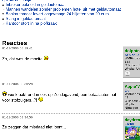
»
Inbreker bekneld in geldautomaat
»
Mannen wandelen zonder problemen hotel uit met geldautomaat
»
Bankautomaat levert ongevraagd 24 biljetten van 20 euro
»
Slang in geldautomaat
»
Kantoor stort in na plofkraak
Reacties
01-11-2006 08:19:41
dolphin
Senior lid
Zo, dat was de moeite
WMRindex
148
OTindex: 
Wnplts: Ut
S
01-11-2006 08:30:28
Appie*
Lid
wie kraakt er dan ook op Zondagavond, een betaalautomaat
WMRindex
47
voor stofzuigers..?!
OTindex: 
Wnplts:
Nijmegen
01-11-2006 08:34:56
daydre
Erelid
Ze zeggen dat misdaad niet loont...