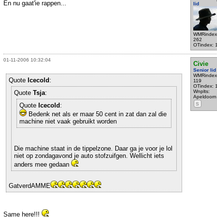
En nu gaat'ie rappen...
lid
WMRindex
262
OTindex: 
01-11-2006 10:32:04
Civie
Senior lid
WMRindex
Quote
Icecold
:
119
OTindex: 
Wnplts:
Quote
Tsja
:
Apeldoorn
S
Quote
Icecold
:
Bedenk net als er maar 50 cent in zat dan zal die
machine niet vaak gebruikt worden
Die machine staat in de tippelzone. Daar ga je voor je lol
niet op zondagavond je auto stofzuifgen. Wellicht iets
anders mee gedaan
GatverdAMME
Same here!!!