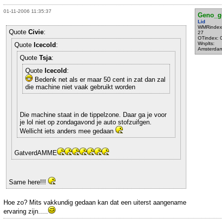
01-11-2006 11:35:37
Geno_g
Lid
WMRindex
Quote
Civie
:
27
OTindex: 
Wnplts:
Quote
Icecold
:
Amsterda
Quote
Tsja
:
Quote
Icecold
:
Bedenk net als er maar 50 cent in zat dan zal
die machine niet vaak gebruikt worden
Die machine staat in de tippelzone. Daar ga je voor
je lol niet op zondagavond je auto stofzuifgen.
Wellicht iets anders mee gedaan
GatverdAMME
Same here!!!
Hoe zo? Mits vakkundig gedaan kan dat een uiterst aangename
ervaring zijn.....