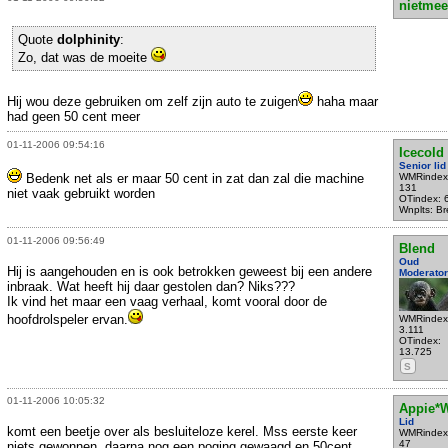
nietmee
Quote
dolphinity
:
Zo, dat was de moeite
Hij wou deze gebruiken om zelf zijn auto te zuigen
haha maar
had geen 50 cent meer
01-11-2006 09:54:16
Icecold
Senior lid
Bedenk net als er maar 50 cent in zat dan zal die machine
WMRindex
131
niet vaak gebruikt worden
OTindex: 
Wnplts: B
01-11-2006 09:56:49
Blend
Oud
Hij is aangehouden en is ook betrokken geweest bij een andere
Moderator
inbraak. Wat heeft hij daar gestolen dan? Niks???
Ik vind het maar een vaag verhaal, komt vooral door de
hoofdrolspeler ervan.
WMRindex
3.111
OTindex:
13.725
S
01-11-2006 10:05:32
Appie*
Lid
komt een beetje over als besluiteloze kerel. Mss eerste keer
WMRindex
47
niets gewonnen, daarna nog een poging gewaagd en 50cent