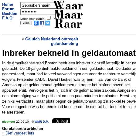
Waar
Home
Forum
Maar
Beelden
F.A.Q.
Login onthouden
Raar
«
Gejuich Nederland ontregelt
geluidsmeting
Inbreker bekneld in geldautomaat
Enorm cruiseschip doet Rotterdam aan
»
In de Amerikaanse stad Boston heeft een inbreker zichzelf letterlijk in het n
gebracht. De 18-jarige dief raakte beklemd in een geldautomaat. De dader w
gearresteerd, maar had te veel verwondingen om voor de rechter te verschij
volgens tv-zender KABC. David Haskell was bij een filiaal van de Bank of
America op de geldautomaat geklommen en trapte het plafond boven het
apparaat eruit. Vervolgens liet hij zich in de geldmachine zakken. Aangezien
een alarm afging was de politie al na een paar minuten ter plaatse. Eerst za
ze niks verdachts, maar plots begon de geldautomaat op z'n sokkel te bewe
Voor de agenten was het een koud kunstje om de dief uit het toestel te hijs
te arresteren.
nietmeer
22-06-10 - ©
WMR D.M.
Gerelateerde artikelen
»
Dief vergeet iets