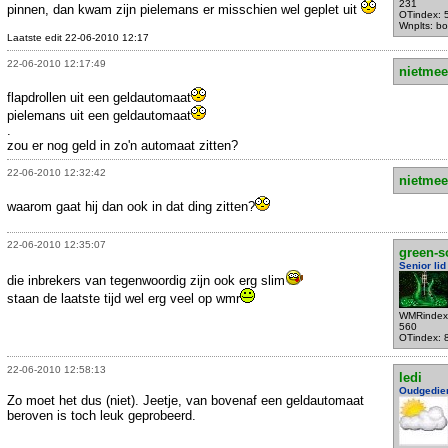
231
pinnen, dan kwam zijn pielemans er misschien wel geplet uit
OTindex: 
Wnplts: bo
Laatste edit 22-06-2010 12:17
22-06-2010 12:17:49
nietmee
flapdrollen uit een geldautomaat
pielemans uit een geldautomaat
.
zou er nog geld in zo'n automaat zitten?
22-06-2010 12:32:42
nietmee
waarom gaat hij dan ook in dat ding zitten?
22-06-2010 12:35:07
green-s
Senior lid
die inbrekers van tegenwoordig zijn ook erg slim
staan de laatste tijd wel erg veel op wmr
WMRindex
560
OTindex: 
22-06-2010 12:58:13
ledi
Oudgedie
Zo moet het dus (niet). Jeetje, van bovenaf een geldautomaat
beroven is toch leuk geprobeerd.