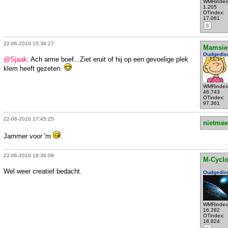
WMRindex
1.205
OTindex:
17.061
S
22-06-2010 15:36:27
Mamsie
Oudgedie
@Sjaak
: Ach arme boef...Ziet eruit of hij op een gevoelige plek
klem heeft gezeten.
WMRindex
46.743
OTindex:
97.361
22-06-2010 17:45:25
nietmee
Jammer voor 'm
.
22-06-2010 18:36:09
M-Cycl
Wel weer creatief bedacht.
Oudgedie
WMRindex
16.282
OTindex:
18.824