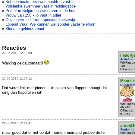
»
Schoonmaaksters twee nachten vast in lift
»
Volslanke zwemmer vast in reddingsboei
»
Peuter in Belgie ongewild uren in de bus
»
Vrouw van 250 kilo vast in toilet
»
Opvliegers te lijf met speciaal koelvestje
»
Lopend Vuur: We kunnen wel zonder vaste telefoon
»
Slang in geldautomaat
Reacties
22-06-2010 12:02:58
Fedortj
Actief lid
Walking geldautomaat!!
WMRindex
106
OTindex: 
22-06-2010 12:07:12
Mamsie
Oudgedie
Dat wordt link met pinnen... in plaats van flappen spuugt dat
ding dan flapdrollen uit!
WMRindex
46.743
OTindex:
97.361
22-06-2010 12:14:41
arnold1
Senior lid
maar goed dat er net op dat moment niemand probeerde te
WMRindex