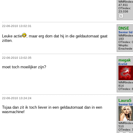
WMRindex
47.811
OTindex:
23.036
S
22-06-2010 13:02:31
DNSE
Senior lid
Leuke actie
, maar erg dom dat hij in die geldautomaat gaat
WMRindex
193
zitten.
OTindex: 
Wnplts:
Enschede
22-06-2010 13:02:35
megak
Erelid
moet toch moeilijker zijn?
WMRindex
814
OTindex: 
22-06-2010 13:24:24
LauraS
Senior lid
Tsjaa dan zit ik toch liever in een geldautomaat dan in een
wasmachine!
WMRindex
510
OTindex: 