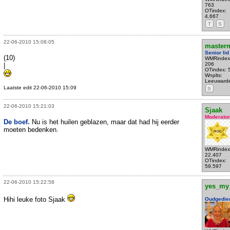
763
OTindex:
4.667
T
S
22-06-2010 15:08:05
master
Senior lid
(10)
WMRindex
206
|
OTindex: 
Wnplts:
Leeuward
Laatste edit 22-06-2010 15:09
S
22-06-2010 15:21:03
Sjaak
Moderator
De boef.
Nu is het huilen geblazen, maar dat had hij eerder
moeten bedenken.
WMRindex
22.407
OTindex:
59.597
22-06-2010 15:22:58
yes_my
Hihi leuke foto Sjaak
Oudgedie