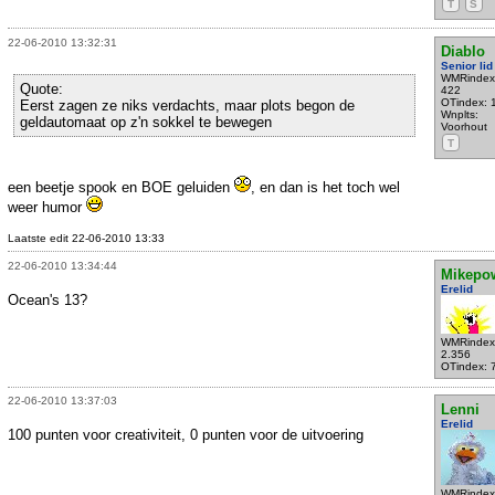
T
S
22-06-2010 13:32:31
Diablo
Senior lid
WMRindex
Quote:
422
OTindex: 
Eerst zagen ze niks verdachts, maar plots begon de
Wnplts:
geldautomaat op z'n sokkel te bewegen
Voorhout
T
een beetje spook en BOE geluiden
, en dan is het toch wel
weer humor
Laatste edit 22-06-2010 13:33
22-06-2010 13:34:44
Mikepo
Erelid
Ocean's 13?
WMRindex
2.356
OTindex: 
22-06-2010 13:37:03
Lenni
Erelid
100 punten voor creativiteit, 0 punten voor de uitvoering
WMRindex