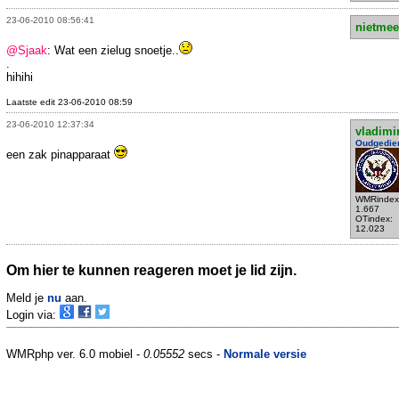
23-06-2010 08:56:41
nietmee
@Sjaak
: Wat een zielug snoetje..
.
hihihi
Laatste edit 23-06-2010 08:59
23-06-2010 12:37:34
vladimi
Oudgedie
een zak pinapparaat
WMRindex
1.667
OTindex:
12.023
Om hier te kunnen reageren moet je lid zijn.
Meld je
nu
aan.
Login via:
WMRphp ver. 6.0 mobiel -
0.05552
secs -
Normale versie