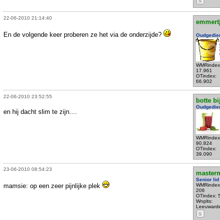
S
22-06-2010 21:14:40
emmert
En de volgende keer proberen ze het via de onderzijde?
Oudgedie
WMRindex
17.961
OTindex:
66.902
22-06-2010 23:52:55
botte bi
Oudgedie
en hij dacht slim te zijn....
WMRindex
90.824
OTindex:
39.090
23-06-2010 08:54:23
master
Senior lid
mamsie: op een zeer pijnlijke plek
WMRindex
206
OTindex: 
Wnplts:
Leeuward
S