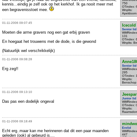
750
kennis...eindig je zelf ook op het kerkhof. Ik ga nooit meer met
OTindex: 
een begravenisstoet mee.
Wnplts:
Apeldoorn
01-11-2006 09:07:45
Icecold
Senior lid
Moeten die arme gravers nog een gat erbij graven
WMRindex
131
OTindex: 
En hoegaat het trouwens met de dode, is die gewond
Wnplts: B
(Natuurlijk wel verschrikkelijk)
01-11-2006 09:08:28
Anne18
Senior lid
Erg zeg!!
WMRindex
295
OTindex: 
Wnplts:
Benschop
01-11-2006 09:13:10
Jeespar
Junior lid
Das pas een dodelijk ongeval
WMRindex
OTindex: 
Wnplts:
Raamsdon
01-11-2006 09:18:49
mindwo
Erelid
Echt erg..maar kan me herinneren dat dit een paar maanden
WMRindex
447
geleden (ook) al gebeurd is....