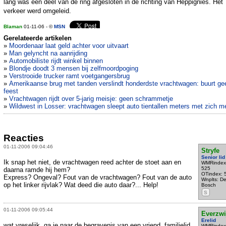
lang was een deel van de ring afgesloten in de richting van Heppignies. Het
verkeer werd omgeleid.
Blaman
01-11-06 - ©
MSN
Gerelateerde artikelen
»
Moordenaar laat geld achter voor uitvaart
»
Man gelyncht na aanrijding
»
Automobiliste rijdt winkel binnen
»
Blondje doodt 3 mensen bij zelfmoordpoging
»
Verstrooide trucker ramt voetgangersbrug
»
Amerikaanse brug met tanden verslindt honderdste vrachtwagen: buurt gee
feest
»
Vrachtwagen rijdt over 5-jarig meisje: geen schrammetje
»
Wildwest in Losser: vrachtwagen sleept auto tientallen meters met zich m
Reacties
01-11-2006 09:04:46
Stryfe
Senior lid
Ik snap het niet, de vrachtwagen reed achter de stoet aan en
WMRindex
525
daarna ramde hij hem?
OTindex: 
Express? Ongeval? Fout van de vrachtwagen? Fout van de auto
Wnplts: D
op het linker rijvlak? Wat deed die auto daar?... Help!
Bosch
S
01-11-2006 09:05:44
Everzwi
Erelid
wat vreselijk, ga je naar de begravenis van een vriend, familielid,
WMRindex