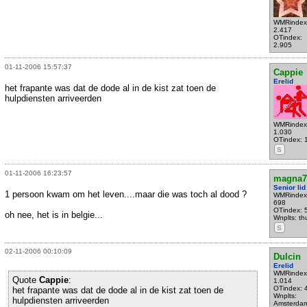
WMRindex
2.417
OTindex:
2.905
01-11-2006 15:57:37
Cappie
Erelid
het frapante was dat de dode al in de kist zat toen de
hulpdiensten arriveerden
WMRindex
1.030
OTindex: 
S
01-11-2006 16:23:57
magna7
Senior lid
1 persoon kwam om het leven....maar die was toch al dood ?
WMRindex
698
OTindex: 
oh nee, het is in belgie...
Wnplts: th
S
02-11-2006 00:10:09
Dulcin
Erelid
WMRindex
Quote
Cappie
:
1.014
OTindex: 
het frapante was dat de dode al in de kist zat toen de
Wnplts:
hulpdiensten arriveerden
Amsterda