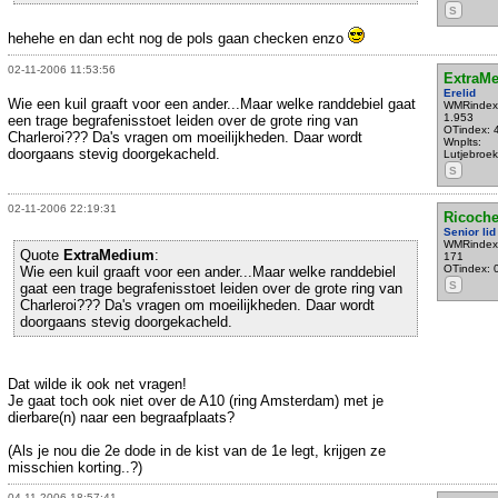
S
hehehe en dan echt nog de pols gaan checken enzo
02-11-2006 11:53:56
ExtraM
Erelid
Wie een kuil graaft voor een ander...Maar welke randdebiel gaat
WMRindex
1.953
een trage begrafenisstoet leiden over de grote ring van
OTindex: 
Charleroi??? Da's vragen om moeilijkheden. Daar wordt
Wnplts:
doorgaans stevig doorgekacheld.
Lutjebroek
S
02-11-2006 22:19:31
Ricoche
Senior lid
WMRindex
Quote
ExtraMedium
:
171
OTindex: 
Wie een kuil graaft voor een ander...Maar welke randdebiel
S
gaat een trage begrafenisstoet leiden over de grote ring van
Charleroi??? Da's vragen om moeilijkheden. Daar wordt
doorgaans stevig doorgekacheld.
Dat wilde ik ook net vragen!
Je gaat toch ook niet over de A10 (ring Amsterdam) met je
dierbare(n) naar een begraafplaats?
(Als je nou die 2e dode in de kist van de 1e legt, krijgen ze
misschien korting..?)
04-11-2006 18:57:41