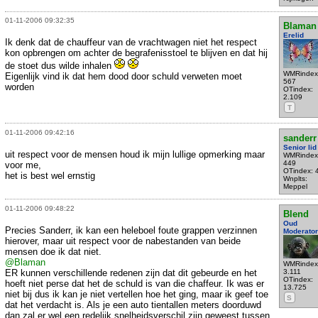
01-11-2006 09:32:35
Blaman
Erelid
Ik denk dat de chauffeur van de vrachtwagen niet het respect
kon opbrengen om achter de begrafenisstoel te blijven en dat hij
de stoet dus wilde inhalen
WMRindex
Eigenlijk vind ik dat hem dood door schuld verweten moet
567
worden
OTindex:
2.109
T
01-11-2006 09:42:16
sanderr
Senior lid
uit respect voor de mensen houd ik mijn lullige opmerking maar
WMRindex
449
voor me,
OTindex: 
het is best wel ernstig
Wnplts:
Meppel
01-11-2006 09:48:22
Blend
Oud
Precies Sanderr, ik kan een heleboel foute grappen verzinnen
Moderator
hierover, maar uit respect voor de nabestanden van beide
mensen doe ik dat niet.
@Blaman
WMRindex
ER kunnen verschillende redenen zijn dat dit gebeurde en het
3.111
OTindex:
hoeft niet perse dat het de schuld is van die chaffeur. Ik was er
13.725
niet bij dus ik kan je niet vertellen hoe het ging, maar ik geef toe
S
dat het verdacht is. Als je een auto tientallen meters doorduwd
dan zal er wel een redelijk snelheidsverschil zijn geweest tussen