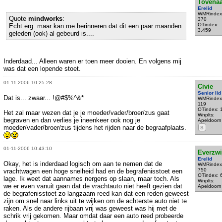
Tovenaa
Erelid
WMRindex
Quote
mindworks
:
370
OTindex:
Echt erg..maar kan me herinneren dat dit een paar maanden
3.459
geleden (ook) al gebeurd is....
Inderdaad... Alleen waren er toen meer dooien. En volgens mij
was dat een lopende stoet.
01-11-2006 10:25:28
Civie
Senior lid
Dat is... zwaar... !@#$%^&*
WMRindex
119
OTindex: 
Het zal maar wezen dat je je moeder/vader/broer/zus gaat
Wnplts:
begraven en dan verlies je ineenkeer ook nog je
Apeldoorn
moeder/vader/broer/zus tijdens het rijden naar de begraafplaats.
S
01-11-2006 10:43:10
Everzwi
Erelid
Okay, het is inderdaad logisch om aan te nemen dat de
WMRindex
750
vrachtwagen een hoge snelheid had en de begrafenisstoet een
OTindex: 
lage. Ik weet dat aannames nergens op slaan, maar toch. Als
Wnplts:
we er even vanuit gaan dat de vrachtauto niet heeft gezien dat
Apeldoorn
de begrafenisstoet zo langzaam reed kan dat een reden geweest
zijn om snel naar links uit te wijken om de achterste auto niet te
raken. Als de andere rijbaan vrij was geweest was hij met de
schrik vrij gekomen. Maar omdat daar een auto reed probeerde