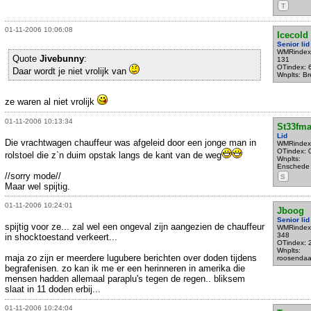
T
01-11-2006 10:06:08
Icecold
Senior lid
WMRindex
Quote
Jivebunny
:
131
OTindex: 
Daar wordt je niet vrolijk van
Wnplts: B
ze waren al niet vrolijk
01-11-2006 10:13:34
St33fm
Lid
Die vrachtwagen chauffeur was afgeleid door een jonge man in
WMRindex
OTindex: 
rolstoel die z`n duim opstak langs de kant van de weg
Wnplts:
Enschede
//sorry mode//
S
Maar wel spijtig.
01-11-2006 10:24:01
Jboog
Senior lid
spijtig voor ze... zal wel een ongeval zijn aangezien de chauffeur
WMRindex
348
in shocktoestand verkeert...
OTindex: 
Wnplts:
maja zo zijn er meerdere lugubere berichten over doden tijdens
roosendaa
begrafenisen. zo kan ik me er een herinneren in amerika die
mensen hadden allemaal paraplu's tegen de regen.. bliksem
slaat in 11 doden erbij...
01-11-2006 10:24:04