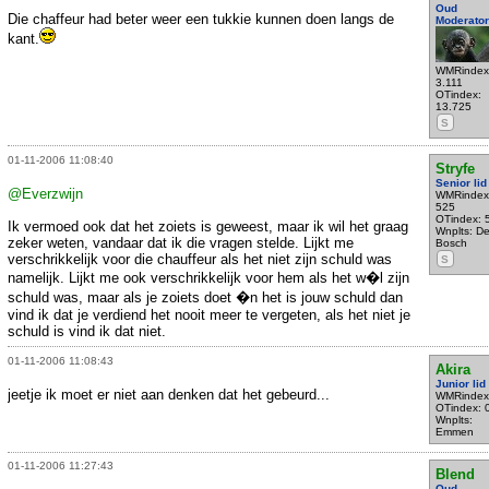
Oud
Die chaffeur had beter weer een tukkie kunnen doen langs de
Moderator
kant.
WMRindex
3.111
OTindex:
13.725
S
01-11-2006 11:08:40
Stryfe
Senior lid
@Everzwijn
WMRindex
525
OTindex: 
Ik vermoed ook dat het zoiets is geweest, maar ik wil het graag
Wnplts: D
zeker weten, vandaar dat ik die vragen stelde. Lijkt me
Bosch
verschrikkelijk voor die chauffeur als het niet zijn schuld was
S
namelijk. Lijkt me ook verschrikkelijk voor hem als het w�l zijn
schuld was, maar als je zoiets doet �n het is jouw schuld dan
vind ik dat je verdiend het nooit meer te vergeten, als het niet je
schuld is vind ik dat niet.
01-11-2006 11:08:43
Akira
Junior lid
jeetje ik moet er niet aan denken dat het gebeurd...
WMRindex
OTindex: 
Wnplts:
Emmen
01-11-2006 11:27:43
Blend
Oud