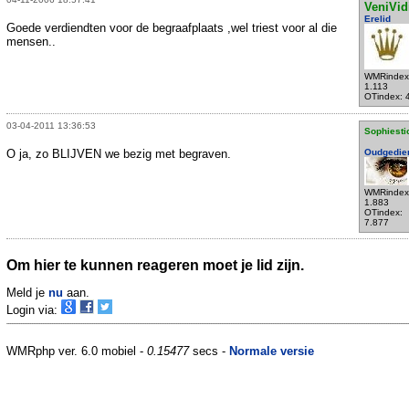
VeniVid
Erelid
Goede verdiendten voor de begraafplaats ,wel triest voor al die
mensen..
WMRindex
1.113
OTindex: 
03-04-2011 13:36:53
Sophiesti
O ja, zo BLIJVEN we bezig met begraven.
Oudgedie
WMRindex
1.883
OTindex:
7.877
Om hier te kunnen reageren moet je lid zijn.
Meld je
nu
aan.
Login via:
WMRphp ver. 6.0 mobiel -
0.15477
secs -
Normale versie