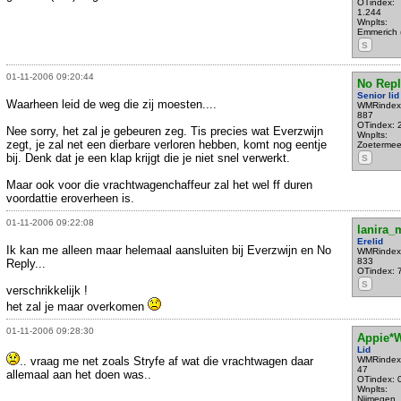
OTindex:
1.244
Wnplts:
Emmerich 
S
01-11-2006 09:20:44
No Repl
Senior lid
Waarheen leid de weg die zij moesten....
WMRindex
887
OTindex: 
Nee sorry, het zal je gebeuren zeg. Tis precies wat Everzwijn
Wnplts:
zegt, je zal net een dierbare verloren hebben, komt nog eentje
Zoetermee
bij. Denk dat je een klap krijgt die je niet snel verwerkt.
S
Maar ook voor die vrachtwagenchaffeur zal het wel ff duren
voordattie eroverheen is.
01-11-2006 09:22:08
lanira
Erelid
Ik kan me alleen maar helemaal aansluiten bij Everzwijn en No
WMRindex
833
Reply...
OTindex: 
S
verschrikkelijk !
het zal je maar overkomen
01-11-2006 09:28:30
Appie*
Lid
.. vraag me net zoals Stryfe af wat die vrachtwagen daar
WMRindex
47
allemaal aan het doen was..
OTindex: 
Wnplts:
Nijmegen