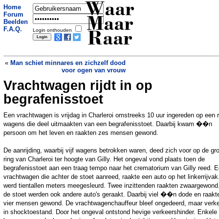
Waar
Home
Forum
Maar
Beelden
F.A.Q.
Login onthouden
Raar
«
Man schiet minnares en zichzelf dood
voor ogen van vrouw
Vrachtwagen rijdt in op
Man kraakt automaat
»
begrafenisstoet
Een vrachtwagen is vrijdag in Charleroi omstreeks 10 uur ingereden op een r
wagens die deel uitmaakten van een begrafenisstoet. Daarbij kwam ��n
persoon om het leven en raakten zes mensen gewond.
De aanrijding, waarbij vijf wagens betrokken waren, deed zich voor op de gr
ring van Charleroi ter hoogte van Gilly. Het ongeval vond plaats toen de
begrafenisstoet aan een traag tempo naar het crematorium van Gilly reed. 
vrachtwagen die achter de stoet aanreed, raakte een auto op het linkerrijvak
werd tientallen meters meegesleurd. Twee inzittenden raakten zwaargewond.
de stoet werden ook andere auto's geraakt. Daarbij viel ��n dode en raakt
vier mensen gewond. De vrachtwagenchauffeur bleef ongedeerd, maar verk
in shocktoestand. Door het ongeval ontstond hevige verkeershinder. Enkele