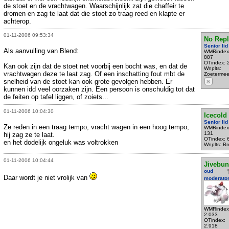
de stoet en de vrachtwagen. Waarschijnlijk zat die chaffeir te
dromen en zag te laat dat die stoet zo traag reed en klapte er
achterop.
01-11-2006 09:53:34
No Repl
Senior lid
Als aanvulling van Blend:
WMRindex
887
OTindex: 
Kan ook zijn dat de stoet net voorbij een bocht was, en dat de
Wnplts:
vrachtwagen deze te laat zag. Of een inschatting fout mbt de
Zoetermee
snelheid van de stoet kan ook grote gevolgen hebben. Er
S
kunnen idd veel oorzaken zijn. Een persoon is onschuldig tot dat
de feiten op tafel liggen, of zoiets...
01-11-2006 10:04:30
Icecold
Senior lid
Ze reden in een traag tempo, vracht wagen in een hoog tempo,
WMRindex
131
hij zag ze te laat.
OTindex: 
en het dodelijk ongeluk was voltrokken
Wnplts: B
01-11-2006 10:04:44
Jivebu
oud
Daar wordt je niet vrolijk van
moderato
WMRindex
2.033
OTindex:
2.918