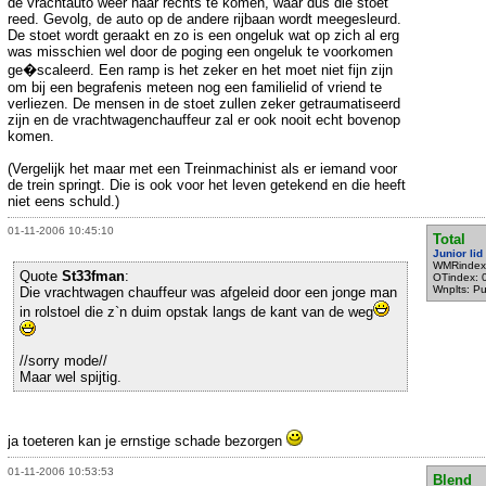
de vrachtauto weer naar rechts te komen, waar dus die stoet
reed. Gevolg, de auto op de andere rijbaan wordt meegesleurd.
De stoet wordt geraakt en zo is een ongeluk wat op zich al erg
was misschien wel door de poging een ongeluk te voorkomen
ge�scaleerd. Een ramp is het zeker en het moet niet fijn zijn
om bij een begrafenis meteen nog een familielid of vriend te
verliezen. De mensen in de stoet zullen zeker getraumatiseerd
zijn en de vrachtwagenchauffeur zal er ook nooit echt bovenop
komen.
(Vergelijk het maar met een Treinmachinist als er iemand voor
de trein springt. Die is ook voor het leven getekend en die heeft
niet eens schuld.)
01-11-2006 10:45:10
Total
Junior lid
WMRindex
Quote
St33fman
:
OTindex: 
Wnplts: P
Die vrachtwagen chauffeur was afgeleid door een jonge man
in rolstoel die z`n duim opstak langs de kant van de weg
//sorry mode//
Maar wel spijtig.
ja toeteren kan je ernstige schade bezorgen
01-11-2006 10:53:53
Blend