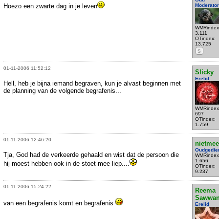
Hoezo een zwarte dag in je leven
Moderator
WMRindex
3.111
OTindex:
13.725
S
01-11-2006 11:52:12
Slicky
Erelid
Hell, heb je bijna iemand begraven, kun je alvast beginnen met
de planning van de volgende begrafenis...
WMRindex
697
OTindex:
1.759
01-11-2006 12:46:20
nietmee
Oudgedie
Tja, God had de verkeerde gehaald en wist dat de persoon die
WMRindex
1.656
hij moest hebben ook in de stoet mee liep....
OTindex:
9.237
01-11-2006 15:24:22
Reema
Sawwa
van een begrafenis komt en begrafenis
Erelid