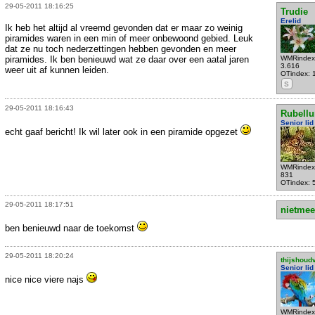
29-05-2011 18:16:25
Trudie
Erelid
Ik heb het altijd al vreemd gevonden dat er maar zo weinig
piramides waren in een min of meer onbewoond gebied. Leuk
dat ze nu toch nederzettingen hebben gevonden en meer
piramides. Ik ben benieuwd wat ze daar over een aatal jaren
WMRindex
3.616
weer uit af kunnen leiden.
OTindex: 
S
29-05-2011 18:16:43
Rubell
Senior lid
echt gaaf bericht! Ik wil later ook in een piramide opgezet
WMRindex
831
OTindex: 
29-05-2011 18:17:51
nietmee
ben benieuwd naar de toekomst
29-05-2011 18:20:24
thijshoud
Senior lid
nice nice viere najs
WMRindex