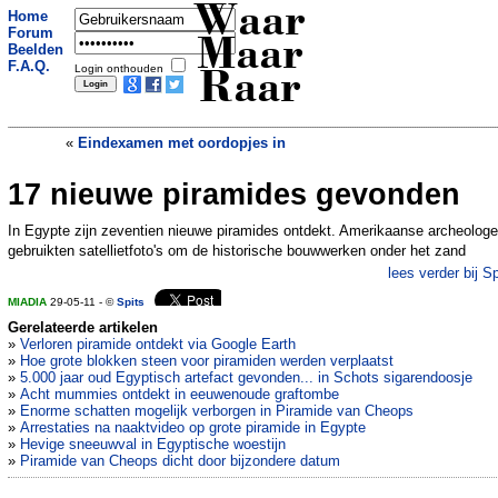
Waar
Home
Forum
Maar
Beelden
F.A.Q.
Login onthouden
Raar
«
Eindexamen met oordopjes in
17 nieuwe piramides gevonden
Dokter ziet Fidel Castro 140 worden
»
In Egypte zijn zeventien nieuwe piramides ontdekt. Amerikaanse archeolog
gebruikten satellietfoto's om de historische bouwwerken onder het zand
lees verder bij Sp
MIADIA
29-05-11 - ©
Spits
Gerelateerde artikelen
»
Verloren piramide ontdekt via Google Earth
»
Hoe grote blokken steen voor piramiden werden verplaatst
»
5.000 jaar oud Egyptisch artefact gevonden... in Schots sigarendoosje
»
Acht mummies ontdekt in eeuwenoude graftombe
»
Enorme schatten mogelijk verborgen in Piramide van Cheops
»
Arrestaties na naaktvideo op grote piramide in Egypte
»
Hevige sneeuwval in Egyptische woestijn
»
Piramide van Cheops dicht door bijzondere datum