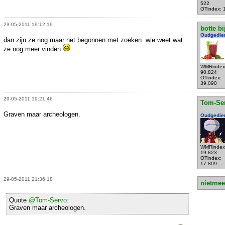
522
OTindex: 
29-05-2011 19:12:19
botte bi
Oudgedie
dan zijn ze nog maar net begonnen met zoeken. wie weet wat
ze nog meer vinden
WMRindex
90.824
OTindex:
39.090
29-05-2011 19:21:46
Tom-Se
Graven maar archeologen.
Oudgedie
WMRindex
19.823
OTindex:
17.809
29-05-2011 21:36:18
nietmee
Quote
@Tom-Servo
:
Graven maar archeologen.