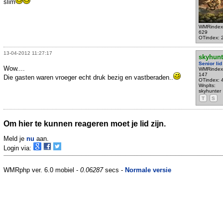
slim
WMRindex
629
OTindex: 
13-04-2012 11:27:17
skyhunt
Senior lid
Wow....
WMRindex
147
Die gasten waren vroeger echt druk bezig en vastberaden..
OTindex: 
Wnplts:
skyhunter
T
S
Om hier te kunnen reageren moet je lid zijn.
Meld je
nu
aan.
Login via:
WMRphp ver. 6.0 mobiel -
0.06287
secs -
Normale versie