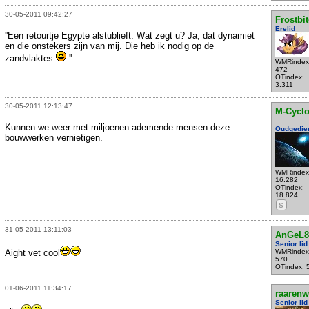
30-05-2011 09:42:27
Frostbit
Erelid
''Een retourtje Egypte alstublieft. Wat zegt u? Ja, dat dynamiet
en die onstekers zijn van mij. Die heb ik nodig op de
zandvlaktes
''
WMRindex
472
OTindex:
3.311
30-05-2011 12:13:47
M-Cycl
Kunnen we weer met miljoenen ademende mensen deze
Oudgedie
bouwwerken vernietigen.
WMRindex
16.282
OTindex:
18.824
S
31-05-2011 13:11:03
AnGeL8
Senior lid
Aight vet cool
WMRindex
570
OTindex: 
01-06-2011 11:34:17
raarenw
Senior lid