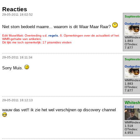
Reacties
29-05-2011 18:02:52
Sophiesti
Oudgedie
Niet stom bedoeld maarre... waarom is dit Waar Maar Raar?
Edit MuseMatt: Overtreding v.d.
regels
, 6. Opmerkingen over de actualiteit of het
WMRindex
WMR-gehalte van artikelen.
1.883
Dit lijkt me toch opmerkelijk: 17 piramides vinden
OTindex:
7.877
29-05-2011 18:11:34
Sophiesti
Oudgedie
Sorry Muis.
WMRindex
1.883
OTindex:
7.877
29-05-2011 18:12:13
Whites
Erelid
wauw das vet!! ik zie het wel verschijnen op discovery channel
WMRindex
1.518
OTindex:
4.953