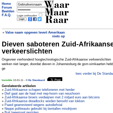
Waar
Home
Forum
Maar
Beelden
F.A.Q.
Login onthouden
Raar
«
Valse naam opgeven levert Amerikaan
niets op
Dieven saboteren Zuid-Afrikaans
Vrouw maanden dood in parkeergarage
»
verkeerslichten
Ongeveer vierhonderd hoogtechnologische Zuid-Afrikaanse verkeerslichten
werken niet langer, doordat dieven in Johannesburg de gsm-simkaarten heb
ge
lees verder bij De Standa
Invisible
10-01-11 - ©
De Standaard
Gerelateerde artikelen
»
Zuid-Afrikaanse schapen telefoneren met herder
»
Dief gaat aan de haal met nep-hoorn van neushoorn
»
Zuid-Afrikaanse broers verdwijnen met 2 miljard euro aan bitcoins
»
Zuid-Afrikaanse dreadlocks worden beroofd van lokken
»
Paard gearresteerd wegens autodiefstal
»
Neppe politieauto gebruikt bij tientallen misdrijven
»
Buit tweemaal gestolen