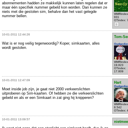
abonnementen hadden ze makkelijk kunnen laten regelen dat er
maar één specifiek nummer gebeld kon worden. Dan kunnen ze
niets met die gestolen sim, behalve dan het vast gelegde
WMRindex
nummer bellen.
931
OTindex: 
S
10-01-2011 12:44:26
Tom-Se
Wat is er nog veilig tegenwoordig? Koper, simkaarten, alles
Oudgedie
wordt gestolen.
WMRindex
19.823
OTindex:
17.809
10-01-2011 12:47:09
Hart
Oudgedie
Moet inside job zijn, je gaat niet 2000 verkeerslichten
uitproberen op Sim-kaarten. Of hebben ze die verkeerslichten
gebeld en als er een Simkaart in zat ging hij knipperen?
WMRindex
8.542
OTindex: 
10-01-2011 13:09:57
nietmee