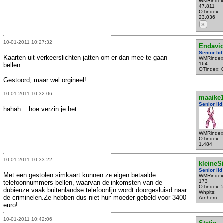
WMRindex
47.811
OTindex:
23.036
S
10-01-2011 10:27:32
Endavi
Senior lid
Kaarten uit verkeerslichten jatten om er dan mee te gaan
WMRindex
164
bellen...
OTindex: 
Gestoord, maar wel orgineel!
10-01-2011 10:32:06
maaike
Senior lid
hahah... hoe verzin je het
WMRindex
OTindex:
1.484
10-01-2011 10:33:22
kleineS
Senior lid
Met een gestolen simkaart kunnen ze eigen betaalde
WMRindex
173
telefoonnummers bellen, waarvan de inkomsten van de
OTindex: 
dubieuze vaak buitenlandse telefoonlijn wordt doorgesluisd naar
Wnplts:
de criminelen.Ze hebben dus niet hun moeder gebeld voor 3400
Arnhem
euro!
10-01-2011 10:42:06
Static