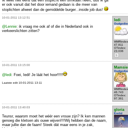
Ik weet niet eens dat een stoplicht een simkaart heeft, dus ik ga
er ook vanuit dat het door iemand gedaan is die meer van
stoplichten afweet dan de gemiddelde burger...inside job dus!
10-01-2011 13:12:51
ledi
Oudgedie
@Lennie
: ik vraag me ook af of die in Nederland ook in
verkeerslichten zitten?
WMRindex
47.811
OTindex:
23.036
S
10-01-2011 13:15:00
Mamsie
Oudgedie
@ledi
: Foei, Iedi! Je láát het hoor!!!!!
Laatste edit 10-01-2011 13:11
WMRindex
46.743
OTindex:
97.361
10-01-2011 13:40:03
gloria
Erelid
Teunsr, waarom moet het wéér een vrouw zijn? Ik ken mannen
genoeg die kletsen als ouwe wijven!!!!Wij hebben dan de naam,
maar jullie dan de faam! Steek dát maar eens in je zak,