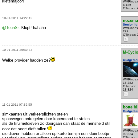
kletsmajoor!
WMRindex
4.185
OTindex: 
10-01-2011 14:22:42
nozema
Senior lid
@TeunSr
: Klopt! hahaha
WMRindex
229
OTindex: 
S
10-01-2011 20:40:33
M-Cycl
Welke provider hadden ze?
Oudgedie
WMRindex
16.282
OTindex:
18.824
S
11-01-2011 07:35:55
botte bi
Oudgedie
simkaarten uit verkeerslichten stelen
spoorwegen ontregelen door koperdraad te stelen
als de kruimeldieven zo doorgaan dan staat de mensheid stil
door dat soort diefstallen
WMRindex
die dieven hebben er alleen op korte termijn een klein beetje
90.824
OTindex: