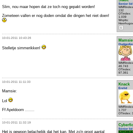
Senior lid
Slim, nou maar hopen dat ze toch nog gepakt worden!
WMRindex
132
OTindex:
Zometeen vallen er nog doden omdat die dingen het niet doen!
1.039
Wnplts:
Heerhugo
S
10-01-2011 10:43:26
Mamsie
Oudgedie
Stelletje simmerikken!
WMRindex
46.743
OTindex:
97.361
10-01-2011 11:11:33
Knack
Erelid
Mamsie:
Lol
WMRindex
Ff Apeldoorn ........
1.737
OTindex: 
10-01-2011 11:32:19
Cyberfic
Senior lid
Het is gewoon belachelijk dat het kan. Met zo'n groot aantal