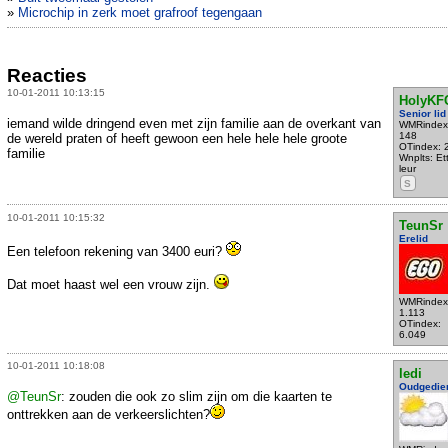
»
Microchip in zerk moet grafroof tegengaan
Reacties
10-01-2011 10:13:15
HolyKF
Senior lid
iemand wilde dringend even met zijn familie aan de overkant van
WMRindex
148
de wereld praten of heeft gewoon een hele hele hele groote
OTindex: 
familie
Wnplts: Et
leur
S
10-01-2011 10:15:32
TeunSr
Erelid
Een telefoon rekening van 3400 euri?
Dat moet haast wel een vrouw zijn.
WMRindex
1.113
OTindex:
6.049
10-01-2011 10:18:08
ledi
Oudgedie
@TeunSr
: zouden die ook zo slim zijn om die kaarten te
onttrekken aan de verkeerslichten?