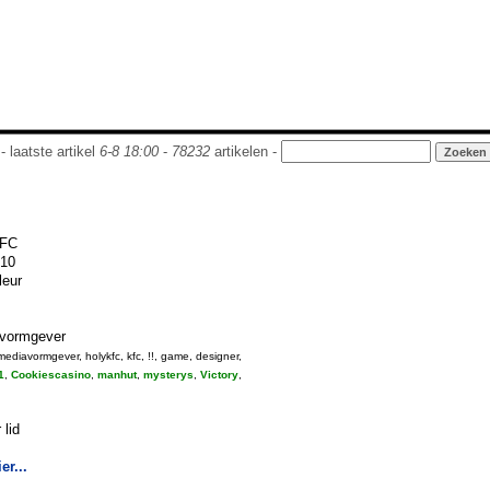
- laatste artikel
6-8 18:00
-
78232
artikelen -
KFC
-10
leur
vormgever
 mediavormgever, holykfc, kfc, !!, game, designer,
1
,
Cookiescasino
,
manhut
,
mysterys
,
Victory
,
 lid
er...