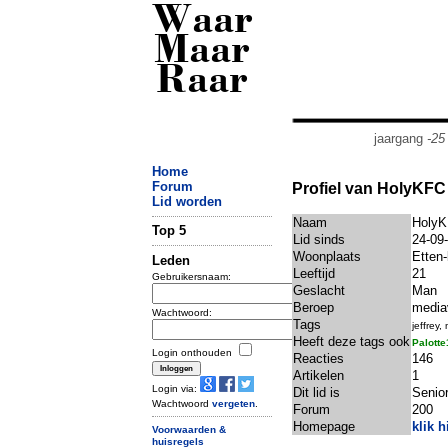
Waar
Maar
Raar
jaargang
-25
Home
Forum
Profiel van HolyKFC
Lid worden
Naam
Holy
Top 5
Lid sinds
24-09
Woonplaats
Etten-
Leden
Leeftijd
21
Gebruikersnaam:
Geslacht
Man
Beroep
media
Wachtwoord:
Tags
jeffrey,
Heeft deze tags ook
Palotte
Login onthouden
Reacties
146
Artikelen
1
Login via:
Dit lid is
Senior
Wachtwoord
vergeten
.
Forum
200
Homepage
klik hi
Voorwaarden &
huisregels