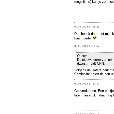
mogelijk is) kun je ze mis
02-02-2013 17:19:21
Dan ben ik daar met mijn k
baarmoeder
02-02-2013 17:21:52
Quote:
De nieuwe vorm van crimin
dwars, meldt CNN.
Volgens de laatste bericht
Criminaliteit giert de pan ui
02-02-2013 17:22:30
Gedverdemme. Een beetje de
laten naaien. En daar nog 