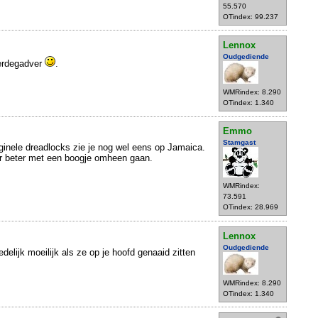
55.570
OTindex: 99.237
Lennox
Oudgediende
verdegadver
.
WMRindex: 8.290
OTindex: 1.340
Emmo
Stamgast
originele dreadlocks zie je nog wel eens op Jamaica.
r beter met een boogje omheen gaan.
WMRindex:
73.591
OTindex: 28.969
Lennox
Oudgediende
edelijk moeilijk als ze op je hoofd genaaid zitten
WMRindex: 8.290
OTindex: 1.340