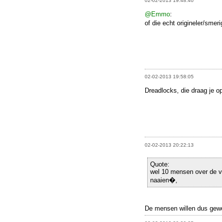
02-02-2013 19:48:40
@Emmo
:
of die echt origineler/smer
02-02-2013 19:58:05
Dreadlocks, die draag je op
02-02-2013 20:22:13
Quote:
wel 10 mensen over de vl
naaien�,
De mensen willen dus gewo