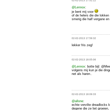
02-02-2013 17:51:12
@Lennox
:
je bent mij voor
of de helers die die lokken
smerig die half vergane en v
02-02-2013 17:59:32
lekker fris zeg!
02-02-2013 18:05:06
@Lennox
: botte bijl: @M
volgens mij kun je die di
net als haren..
02-02-2013 18:09:33
@allone
:
echte vervilte dreadlocks 
degene die ze liet groeien,