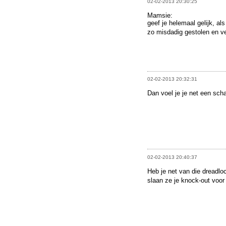
02-02-2013 20:30:25
Mamsie:
geef je helemaal gelijk, al
zo misdadig gestolen en v
02-02-2013 20:32:31
Dan voel je je net een sch
02-02-2013 20:40:37
Heb je net van die dreadloc
slaan ze je knock-out voor