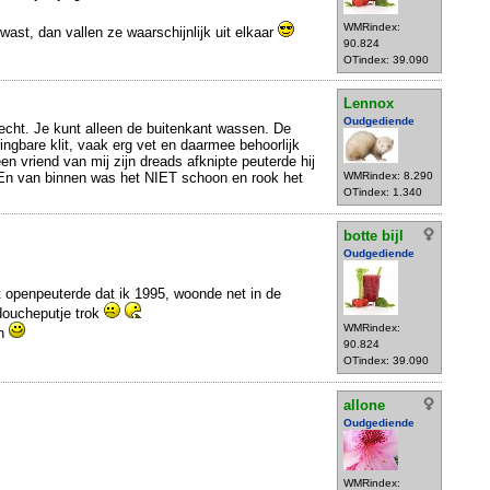
WMRindex:
 wast, dan vallen ze waarschijnlijk uit elkaar
90.824
OTindex: 39.090
Lennox
Oudgediende
 echt. Je kunt alleen de buitenkant wassen. De
ingbare klit, vaak erg vet en daarmee behoorlijk
n vriend van mij zijn dreads afknipte peuterde hij
 En van binnen was het NIET schoon en rook het
WMRindex: 8.290
OTindex: 1.340
botte bijl
Oudgediende
et openpeuterde dat ik 1995, woonde net in de
 doucheputje trok
WMRindex:
en
90.824
OTindex: 39.090
allone
Oudgediende
WMRindex: