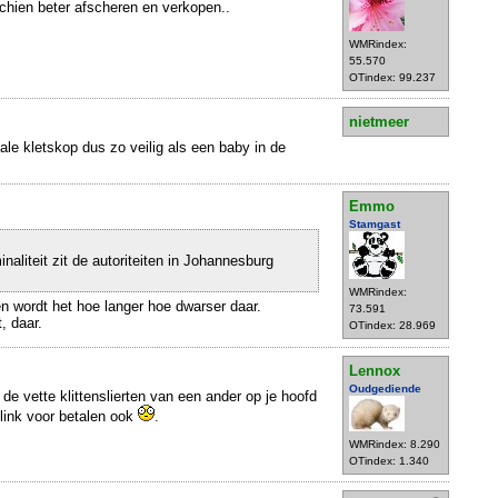
schien beter afscheren en verkopen..
WMRindex:
55.570
OTindex: 99.237
nietmeer
ale kletskop dus zo veilig als een baby in de
Emmo
Stamgast
aliteit zit de autoriteiten in Johannesburg
WMRindex:
en wordt het hoe langer hoe dwarser daar.
73.591
t, daar.
OTindex: 28.969
Lennox
Oudgediende
 vette klittenslierten van een ander op je hoofd
flink voor betalen ook
.
WMRindex: 8.290
OTindex: 1.340