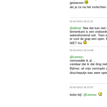
gewassen
als je ze na het invlechten
02-02-2013 18:11:22
@allone
: Nee dat kan niet
binnenkant is een ondoordr
waterafstotend ook. Toen ee
er voor de grap een open.
NIET fris
.
02-02-2013 18:14:08
@Lennox
:
vermoedde ik al....
vandaar dat ik dat ding ni
Bijlmer, uit mijn verstopte
doucheputje was weer op
02-02-2013 18:15:57
botte bijl:
@Lennox
: