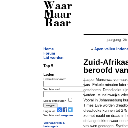
Waar
Maar
Raar
jaargang
-25
Home
«
Apen vallen Indon
Forum
Lid worden
Zuid-Afrika
Top 5
beroofd van
Leden
Gebruikersnaam:
Jasper Munsinwa vermaakte 
was. Enkele minuten later 
Wachtwoord:
geschoren. Dreadlocks zijn
worden. Munsinwa�s vrien
Vooral in Johannesburg ku
Login onthouden
Times Live worden dreadlo
dreadlocks kunnen tot 275
Login via:
ze met naald en draad in 
Wachtwoord
vergeten
.
de lange lokken waar een r
Voorwaarden &
vrouwen gedragen. Syntheti
huisregels