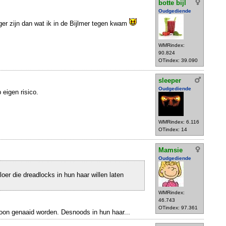
botte bijl
Oudgediende
iger zijn dan wat ik in de Bijlmer tegen kwam
WMRindex:
90.824
OTindex: 39.090
sleeper
Oudgediende
 eigen risico.
WMRindex: 6.116
OTindex: 14
Mamsie
Oudgediende
oer die dreadlocks in hun haar willen laten
WMRindex:
46.743
OTindex: 97.361
on genaaid worden. Desnoods in hun haar...