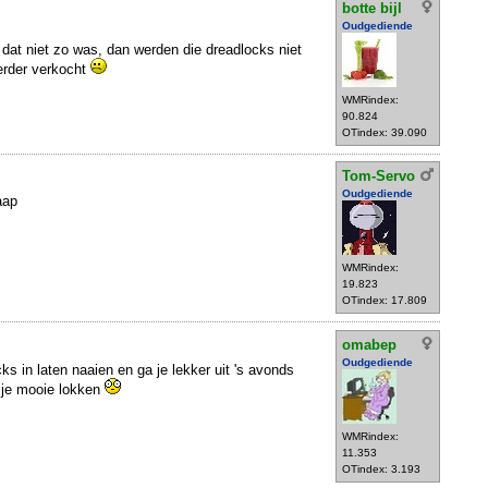
botte bijl
Oudgediende
s dat niet zo was, dan werden die dreadlocks niet
erder verkocht
WMRindex:
90.824
OTindex: 39.090
Tom-Servo
Oudgediende
aap
WMRindex:
19.823
OTindex: 17.809
omabep
Oudgediende
ks in laten naaien en ga je lekker uit 's avonds
 je mooie lokken
WMRindex:
11.353
OTindex: 3.193