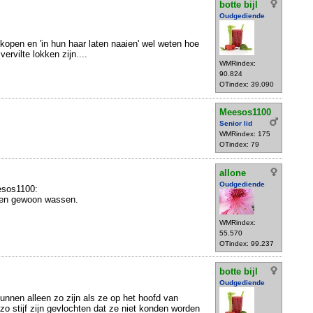
botte bijl
Oudgediende
 kopen en 'in hun haar laten naaien' wel weten hoe
ervilte lokken zijn....
WMRindex:
90.824
OTindex: 39.090
Meesos1100
Senior lid
WMRindex: 175
OTindex: 79
allone
Oudgediende
eesos1100:
ngen gewoon wassen.
WMRindex:
55.570
OTindex: 99.237
botte bijl
Oudgediende
kunnen alleen zo zijn als ze op het hoofd van
 zo stijf zijn gevlochten dat ze niet konden worden