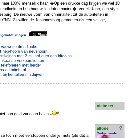
ag naar 100% menselijk haar. �Op een drukke dag krijgen we wel 10
eadlocks in hun haar willen laten naaien�, vertelt John, een stylist
burg. De nieuwe vorm van criminaliteit zit de autoriteiten in
 CNN. Zij willen de Johannesburg promoten als een veilige,
ngelichte kringen
n vanwege dreadlocks
et nep-hoorn van neushoorn
erdwijnen met 2 miljard euro aan bitcoins
rikaanse verkeerslichten
 telefoneren met herder
s autodiefstal
 bij tientallen misdrijven
nietmeer
niet hun geld vandaan halen
allone
Oudgediende
e ze toch moet verstoppen onder je muts (als dat al