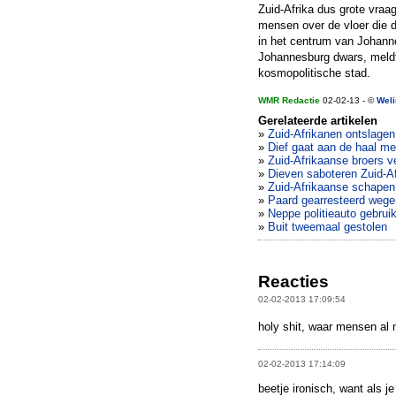
Zuid-Afrika dus grote vra
mensen over de vloer die dr
in het centrum van Johannes
Johannesburg dwars, meldt
kosmopolitische stad.
WMR Redactie
02-02-13 - ©
Weli
Gerelateerde artikelen
»
Zuid-Afrikanen ontslage
»
Dief gaat aan de haal m
»
Zuid-Afrikaanse broers v
»
Dieven saboteren Zuid-Af
»
Zuid-Afrikaanse schapen
»
Paard gearresteerd wegen
»
Neppe politieauto gebruikt
»
Buit tweemaal gestolen
Reacties
02-02-2013 17:09:54
holy shit, waar mensen al 
02-02-2013 17:14:09
beetje ironisch, want als j