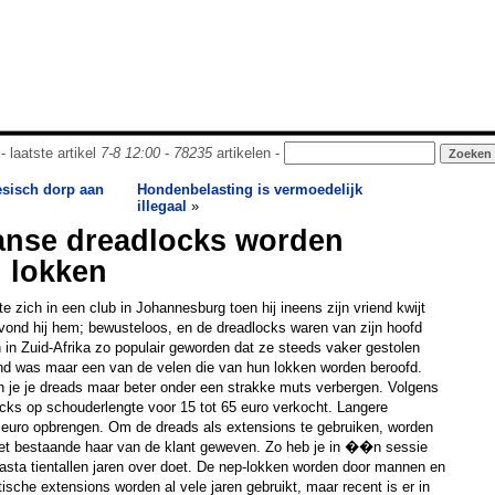
- laatste artikel
7-8 12:00
-
78235
artikelen -
esisch dorp aan
Hondenbelasting is vermoedelijk
illegaal
»
anse dreadlocks worden
 lokken
zich in een club in Johannesburg toen hij ineens zijn vriend kwijt
vond hij hem; bewusteloos, en de dreadlocks waren van zijn hoofd
 in Zuid-Afrika zo populair geworden dat ze steeds vaker gestolen
d was maar een van de velen die van hun lokken worden beroofd.
n je je dreads maar beter onder een strakke muts verbergen. Volgens
cks op schouderlengte voor 15 tot 65 euro verkocht. Langere
 euro opbrengen. Om de dreads als extensions te gebruiken, worden
het bestaande haar van de klant geweven. Zo heb je in ��n sessie
asta tientallen jaren over doet. De nep-lokken worden door mannen en
sche extensions worden al vele jaren gebruikt, maar recent is er in