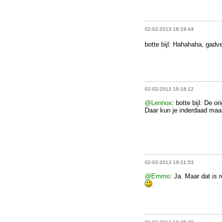
02-02-2013 18:19:44
botte bijl: Hahahaha, gad
02-02-2013 19:18:12
@Lennox
: botte bijl: De 
Daar kun je inderdaad maa
02-02-2013 19:21:53
@Emmo
: Ja. Maar dat is r
.