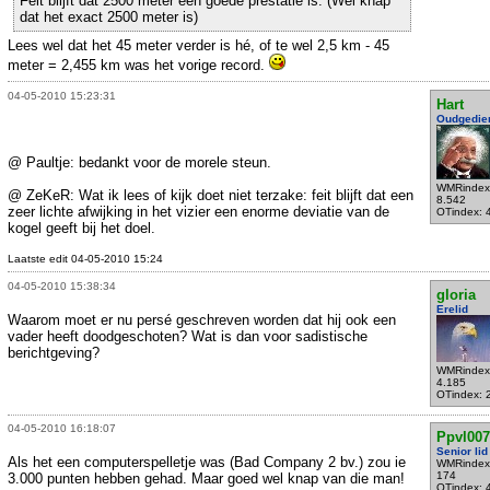
Feit blijft dat 2500 meter een goede prestatie is. (Wel knap
dat het exact 2500 meter is)
Lees wel dat het 45 meter verder is hé, of te wel 2,5 km - 45
meter = 2,455 km was het vorige record.
04-05-2010 15:23:31
Hart
Oudgedie
@ Paultje: bedankt voor de morele steun.
WMRindex
@ ZeKeR: Wat ik lees of kijk doet niet terzake: feit blijft dat een
8.542
zeer lichte afwijking in het vizier een enorme deviatie van de
OTindex: 
kogel geeft bij het doel.
Laatste edit 04-05-2010 15:24
04-05-2010 15:38:34
gloria
Erelid
Waarom moet er nu persé geschreven worden dat hij ook een
vader heeft doodgeschoten? Wat is dan voor sadistische
berichtgeving?
WMRindex
4.185
OTindex: 
04-05-2010 16:18:07
Ppvl007
Senior lid
Als het een computerspelletje was (Bad Company 2 bv.) zou ie
WMRindex
174
3.000 punten hebben gehad. Maar goed wel knap van die man!
OTindex: 