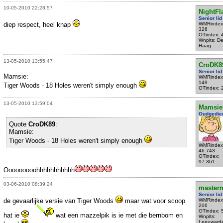
10-05-2010 22:28:57
NightFl
Senior lid
diep respect, heel knap
WMRindex
326
OTindex: 
Wnplts: D
Haag
13-05-2010 13:55:47
CroDK8
Senior lid
Mamsie:
WMRindex
149
Tiger Woods - 18 Holes weren't simply enough
OTindex: 
13-05-2010 13:59:04
Mamsie
Oudgedie
Quote
CroDK89
:
Mamsie:
Tiger Woods - 18 Holes weren't simply enough
WMRindex
46.743
OTindex:
97.361
Ooooooooohhhhhhhhhhh
03-06-2010 08:39:24
master
Senior lid
de gevaarlijke versie van Tiger Woods
maar wat voor scoop
WMRindex
206
OTindex: 
hat ie
wat een mazzelpik is ie met die bernbom en
Wnplts:
Leeuward