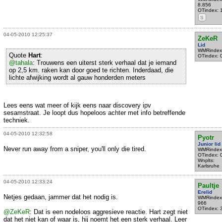
8.856
OTindex: 
S
04-05-2010 12:25:37
ZeKeR
Lid
WMRindex
Quote
Hart
:
OTindex: 
@tahala
: Trouwens een uiterst sterk verhaal dat je iemand
op 2,5 km. raken kan door goed te richten. Inderdaad, die
lichte afwijking wordt al gauw honderden meters
Lees eens wat meer of kijk eens naar discovery ipv
sesamstraat. Je loopt dus hopeloos achter met info betreffende
techniek.
04-05-2010 12:32:58
Pyotr
Junior lid
Never run away from a sniper, you'll only die tired.
WMRindex
OTindex: 
Wnplts:
Karlsruhe
04-05-2010 12:33:24
Paultje
Erelid
Netjes gedaan, jammer dat het nodig is.
WMRindex
966
OTindex: 
@ZeKeR
: Dat is een nodeloos aggresieve reactie. Hart zegt niet
dat het niet kan of waar is, hij noemt het een sterk verhaal. Leer