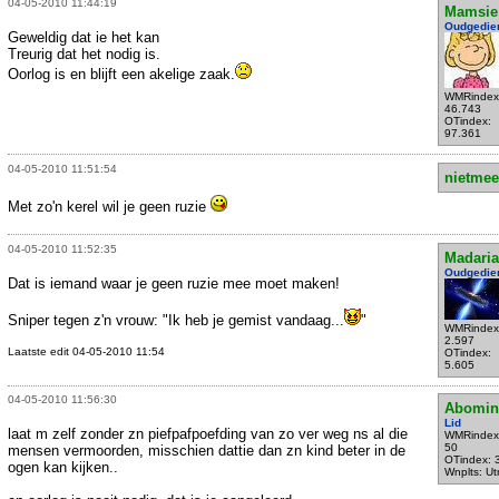
04-05-2010 11:44:19
Mamsie
Oudgedie
Geweldig dat ie het kan
Treurig dat het nodig is.
Oorlog is en blijft een akelige zaak.
WMRindex
46.743
OTindex:
97.361
04-05-2010 11:51:54
nietmee
Met zo'n kerel wil je geen ruzie
04-05-2010 11:52:35
Madari
Oudgedie
Dat is iemand waar je geen ruzie mee moet maken!
Sniper tegen z'n vrouw: "Ik heb je gemist vandaag...
"
WMRindex
2.597
Laatste edit 04-05-2010 11:54
OTindex:
5.605
04-05-2010 11:56:30
Abomin
Lid
laat m zelf zonder zn piefpafpoefding van zo ver weg ns al die
WMRindex
50
mensen vermoorden, misschien dattie dan zn kind beter in de
OTindex: 
ogen kan kijken..
Wnplts: Ut