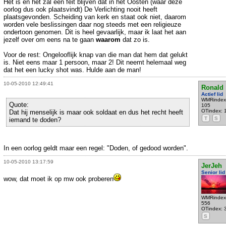
Het is en het zal een feit blijven dat in het Oosten (waar deze
oorlog dus ook plaatsvindt) De Verlichting nooit heeft
plaatsgevonden. Scheiding van kerk en staat ook niet, daarom
worden vele beslissingen daar nog steeds met een religieuze
ondertoon genomen. Dit is heel gevaarlijk, maar ik laat het aan
jezelf over om eens na te gaan
waarom
dat zo is.
Voor de rest: Ongelooflijk knap van die man dat hem dat gelukt
is. Niet eens maar 1 persoon, maar 2! Dit neemt helemaal weg
dat het een lucky shot was. Hulde aan de man!
10-05-2010 12:49:41
Ronald
Actief lid
WMRindex
Quote:
105
OTindex: 
Dat hij menselijk is maar ook soldaat en dus het recht heeft
T
S
iemand te doden?
In een oorlog geldt maar een regel: "Doden, of gedood worden".
10-05-2010 13:17:59
JerJeh
Senior lid
wow, dat moet ik op mw ook proberen
WMRindex
556
OTindex: 
S