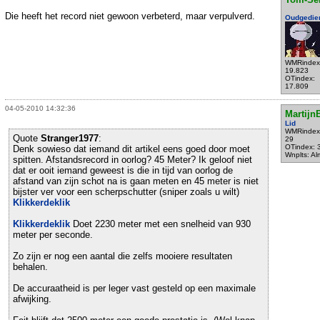
Die heeft het record niet gewoon verbeterd, maar verpulverd.
Oudgedie
WMRindex
19.823
OTindex:
17.809
04-05-2010 14:32:36
Martijn
Lid
WMRindex
Quote
Stranger1977
:
29
OTindex: 
Denk sowieso dat iemand dit artikel eens goed door moet
Wnplts: Al
spitten. Afstandsrecord in oorlog? 45 Meter? Ik geloof niet
dat er ooit iemand geweest is die in tijd van oorlog de
afstand van zijn schot na is gaan meten en 45 meter is niet
bijster ver voor een scherpschutter (sniper zoals u wilt)
Klikkerdeklik
Klikkerdeklik
Doet 2230 meter met een snelheid van 930
meter per seconde.
Zo zijn er nog een aantal die zelfs mooiere resultaten
behalen.
De accuraatheid is per leger vast gesteld op een maximale
afwijking.