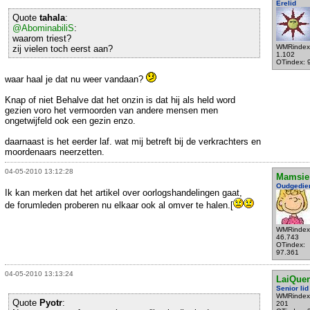
Erelid
Quote
tahala
:
@AbominabiliS
:
waarom triest?
WMRindex
zij vielen toch eerst aan?
1.102
OTindex: 
waar haal je dat nu weer vandaan?
Knap of niet Behalve dat het onzin is dat hij als held word
gezien voro het vermoorden van andere mensen men
ongetwijfeld ook een gezin enzo.
daarnaast is het eerder laf. wat mij betreft bij de verkrachters en
moordenaars neerzetten.
04-05-2010 13:12:28
Mamsie
Oudgedie
Ik kan merken dat het artikel over oorlogshandelingen gaat,
de forumleden proberen nu elkaar ook al omver te halen.[
WMRindex
46.743
OTindex:
97.361
04-05-2010 13:13:24
LaiQue
Senior lid
WMRindex
Quote
Pyotr
:
201