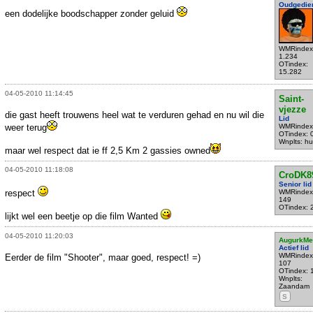
Oudgedie
een dodelijke boodschapper zonder geluid
WMRindex
1.234
OTindex:
15.282
04-05-2010 11:14:45
Saint-
vjezze
die gast heeft trouwens heel wat te verduren gehad en nu wil die
Lid
weer terug
WMRindex
OTindex: 
Wnplts: hu
maar wel respect dat ie ff 2,5 Km 2 gassies owned
04-05-2010 11:18:08
CroDK8
Senior lid
respect
WMRindex
149
OTindex: 
lijkt wel een beetje op die film Wanted
04-05-2010 11:20:03
AugurkMe
Actief lid
WMRindex
Eerder de film "Shooter", maar goed, respect! =)
107
OTindex: 
Wnplts:
Zaandam
S