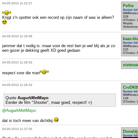
04-05-2010 11:22:27
Pellie
Senior lid
WMRindex
328
Krijgt z'n spotter ook een record op zijn naam of was ie alleen?
OTindex: 
Wnplts:
Velserbroe
04-05-2010 11:25:06
kaas-bl
Senior lid
jammer dat t nodig is..maar voor de rest ben je wel blij als je zo
WMRindex
225
een gozer je dekking geeft XD goed gedaan
OTindex: 
04-05-2010 11:26:30
nietmee
respect voor die man
04-05-2010 11:29:33
CroDK8
Senior lid
WMRindex
Quote
AugurkMetMayo
:
149
OTindex: 
Eerder de film "Shooter", maar goed, respect! =)
@AugurkMetMayo
:
dat is toch meer van dichtbij
04-05-2010 11:37:55
Donaldj
Senior lid