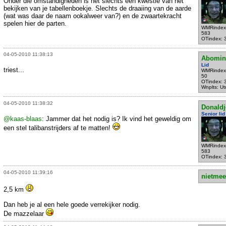
Onder die omstandigheden is het slechts een kwestie van het
bekijken van je tabellenboekje. Slechts de draaiing van de aarde
(wat was daar de naam ookalweer van?) en de zwaartekracht
spelen hier de parten.
WMRindex
583
OTindex: 
04-05-2010 11:38:13
Abomin
Lid
triest...
WMRindex
50
OTindex: 
Wnplts: Ut
04-05-2010 11:38:32
Donaldj
Senior lid
@kaas-blaas
: Jammer dat het nodig is? Ik vind het geweldig om
een stel talibanstrijders af te matten!
WMRindex
583
OTindex: 
04-05-2010 11:39:16
nietmee
2,5 km
Dan heb je al een hele goede verrekijker nodig.
De mazzelaar