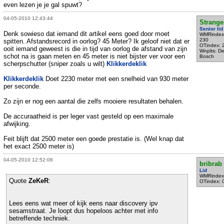
even lezen je je gal spuwt?
04-05-2010 12:43:44
Strange
Senior lid
Denk sowieso dat iemand dit artikel eens goed door moet
WMRindex
230
spitten. Afstandsrecord in oorlog? 45 Meter? Ik geloof niet dat er
OTindex: 
ooit iemand geweest is die in tijd van oorlog de afstand van zijn
Wnplts: D
schot na is gaan meten en 45 meter is niet bijster ver voor een
Bosch
scherpschutter (sniper zoals u wilt)
Klikkerdeklik
Klikkerdeklik
Doet 2230 meter met een snelheid van 930 meter
per seconde.
Zo zijn er nog een aantal die zelfs mooiere resultaten behalen.
De accuraatheid is per leger vast gesteld op een maximale
afwijking.
Feit blijft dat 2500 meter een goede prestatie is. (Wel knap dat
het exact 2500 meter is)
04-05-2010 12:52:06
bribrab
Lid
WMRindex
Quote
ZeKeR
:
OTindex: 
Lees eens wat meer of kijk eens naar discovery ipv
sesamstraat. Je loopt dus hopeloos achter met info
betreffende techniek.