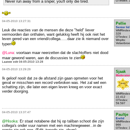
OTindex: 
Never run away from a sniper, you'll only die tired.
04-05-2010 13:27:31
Pellie
Senior lid
Leuk die reacties van de mensen die deze "held" liever
WMRindex
328
vermoorden dan onthalen, want gelukkig heeft hij ook niet het
OTindex: 
leven gered van een vriend/collega......daar zie ik niemand over
Wnplts:
Velserbroe
typen
@Luna
: voortaan maar neerzetten dat de slachtoffers niet dood
maar gewond waren, aan de discussies te zien
Laatste edit 04-05-2010 13:28
04-05-2010 13:29:26
Sjaak
Moderator
Ik geloof nooit dat ze de afstand zijn gaan opmeten voor het
geval er misschien een record verbroken was. Het zal wel een
schatting zijn, die later een eigen leven kreeg en voor exact
verder doorging.
WMRindex
22.412
OTindex:
59.597
04-05-2010 13:37:47
Paultje
Erelid
@Hisoka
: Er staat notabene dat hij op taliban schoot die zijn
WMRindex
966
collega's onder vuur namen met een machinegeweer...in de
OTindex: 
eerste zin ook nog. (Edit: tweede zin, ahum)