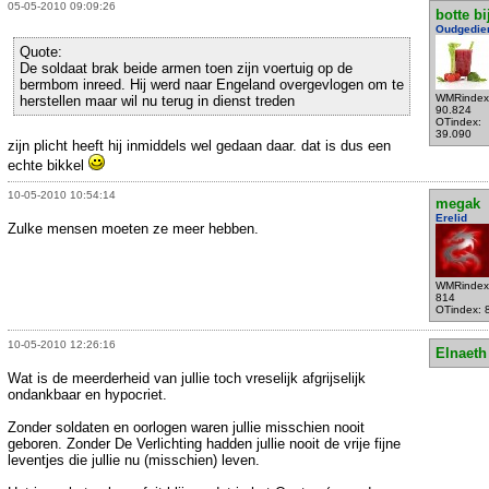
05-05-2010 09:09:26
botte bi
Oudgedie
Quote:
De soldaat brak beide armen toen zijn voertuig op de
bermbom inreed. Hij werd naar Engeland overgevlogen om te
WMRindex
herstellen maar wil nu terug in dienst treden
90.824
OTindex:
39.090
zijn plicht heeft hij inmiddels wel gedaan daar. dat is dus een
echte bikkel
10-05-2010 10:54:14
megak
Erelid
Zulke mensen moeten ze meer hebben.
WMRindex
814
OTindex: 
10-05-2010 12:26:16
Elnaeth
Wat is de meerderheid van jullie toch vreselijk afgrijselijk
ondankbaar en hypocriet.
Zonder soldaten en oorlogen waren jullie misschien nooit
geboren. Zonder De Verlichting hadden jullie nooit de vrije fijne
leventjes die jullie nu (misschien) leven.