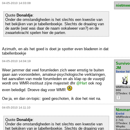
04-05-2010 14:03:08
nietmee
Quote
Donaldje
:
Onder die omstandigheden is het slechts een kwestie van
het bekijken van je tabellenboekje. Slechts de draaiing van
de aarde (wat was daar de naam ookalweer van?) en de
zwaartekracht spelen hier de parten.
Azimuth, en als het goed is doet je spotter even bladeren in dat
tabellenboekje
04-05-2010 14:04:19
Survivo
JM
Weer jammer dat veel forumleden zich weer ernstig te buiten
Senior lid
gaan aan vooroordelen, amateur-psychologische verklaringen,
het aanvallen van mede forumleden en als klap op de vuurpijl
wordt ons WMR-instituut zijne majesteit dhr
@Hart
ook nog
WMRindex
even beledigd. Droeve dag voor WMR
966
OTindex: 
T
Ow ja, en dan on-topic: goed geschoten, ik doe het niet na.
04-05-2010 14:11:10
Nimmer
Erelid
WMRindex
Quote
Donaldje
:
2.741
OTindex: 
Onder die omstandigheden is het slechts een kwestie van
Wnplts:
het bekijken van je tabellenboekje. Slechts de draaiing van
Schoonho