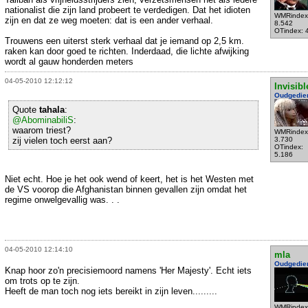
nationalist die zijn land probeert te verdedigen. Dat het idioten
WMRindex
zijn en dat ze weg moeten: dat is een ander verhaal.
8.542
OTindex: 
Trouwens een uiterst sterk verhaal dat je iemand op 2,5 km.
raken kan door goed te richten. Inderdaad, die lichte afwijking
wordt al gauw honderden meters
04-05-2010 12:12:12
Invisibl
Oudgedie
Quote
tahala
:
@AbominabiliS
:
waarom triest?
WMRindex
zij vielen toch eerst aan?
3.730
OTindex:
5.186
Niet echt. Hoe je het ook wend of keert, het is het Westen met
de VS voorop die Afghanistan binnen gevallen zijn omdat het
regime onwelgevallig was. . .
04-05-2010 12:14:10
mla
Oudgedie
Knap hoor zo'n precisiemoord namens 'Her Majesty'. Echt iets
om trots op te zijn.
Heeft de man toch nog iets bereikt in zijn leven.........
WMRindex