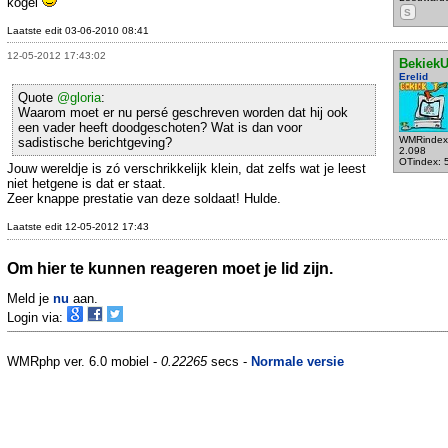
kogel
S
Laatste edit 03-06-2010 08:41
12-05-2012 17:43:02
Bekiek
Erelid
Quote
@gloria
:
Waarom moet er nu persé geschreven worden dat hij ook
een vader heeft doodgeschoten? Wat is dan voor
WMRindex
sadistische berichtgeving?
2.098
OTindex: 
Jouw wereldje is zó verschrikkelijk klein, dat zelfs wat je leest
niet hetgene is dat er staat.
Zeer knappe prestatie van deze soldaat! Hulde.
Laatste edit 12-05-2012 17:43
Om hier te kunnen reageren moet je lid zijn.
Meld je
nu
aan.
Login via:
WMRphp ver. 6.0 mobiel -
0.22265
secs -
Normale versie