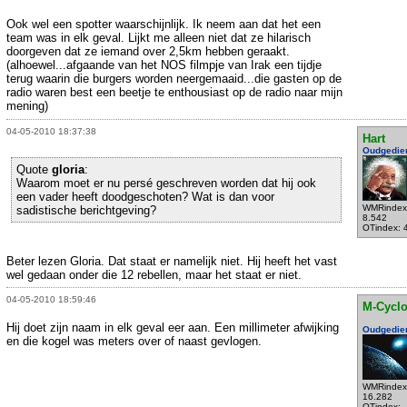
Ook wel een spotter waarschijnlijk. Ik neem aan dat het een
team was in elk geval. Lijkt me alleen niet dat ze hilarisch
doorgeven dat ze iemand over 2,5km hebben geraakt.
(alhoewel...afgaande van het NOS filmpje van Irak een tijdje
terug waarin die burgers worden neergemaaid...die gasten op de
radio waren best een beetje te enthousiast op de radio naar mijn
mening)
04-05-2010 18:37:38
Hart
Oudgedie
Quote
gloria
:
Waarom moet er nu persé geschreven worden dat hij ook
een vader heeft doodgeschoten? Wat is dan voor
WMRindex
sadistische berichtgeving?
8.542
OTindex: 
Beter lezen Gloria. Dat staat er namelijk niet. Hij heeft het vast
wel gedaan onder die 12 rebellen, maar het staat er niet.
04-05-2010 18:59:46
M-Cycl
Hij doet zijn naam in elk geval eer aan. Een millimeter afwijking
Oudgedie
en die kogel was meters over of naast gevlogen.
WMRindex
16.282
OTindex: