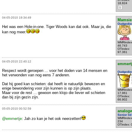
18.824
S
04-05-2010 19:34:49
Mamsie
Oudgedie
Het was een Hole-in-one. Tiger Woods kan dat ook. Maar ja, die
kan nog meer.
WMRindex
46.743
OTindex:
97.361
04-05-2010 22:40:12
emmert
Respect wordt geroepen ... voor het doden van 14 mensen en
Oudgedie
het verwonden van nog eens 7 anderen.
Dat hij goed kan schieten: dat heeft ie natuurlijk bewezen en
enige bewondering voor zijn kunnen is op zijn plaats.
WMRindex
Maar voor de rest ... gewoon een klojo die liever wil schieten
17.961
OTindex:
dan bij zijn gezin zijn.
66.902
05-05-2010 00:52:59
analog
Senior lid
@emmertje
: Jah zo kan je het ook neerzetten!
WMRindex
234
OTindex: 