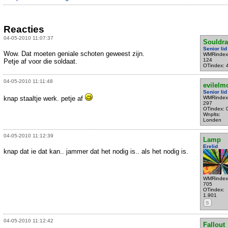
Reacties
04-05-2010 11:07:37
Souldra
Senior lid
Wow. Dat moeten geniale schoten geweest zijn.
WMRindex
124
Petje af voor die soldaat.
OTindex: 
04-05-2010 11:11:48
evilelm
Senior lid
knap staaltje werk. petje af
WMRindex
297
OTindex: 
Wnplts:
Londen
04-05-2010 11:12:39
Lamp
Erelid
knap dat ie dat kan.. jammer dat het nodig is.. als het nodig is.
WMRindex
705
OTindex:
1.901
S
04-05-2010 11:12:42
Fallout