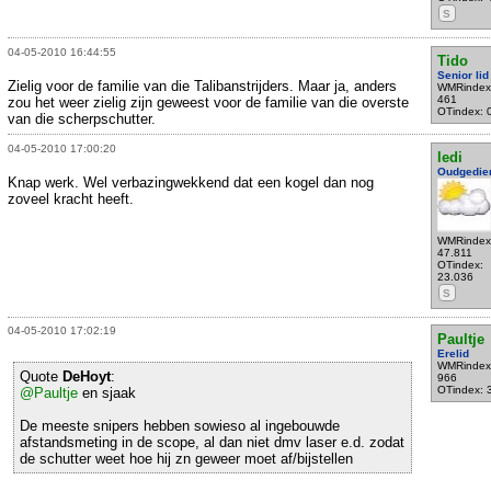
S
04-05-2010 16:44:55
Tido
Senior lid
Zielig voor de familie van die Talibanstrijders. Maar ja, anders
WMRindex
461
zou het weer zielig zijn geweest voor de familie van die overste
OTindex: 
van die scherpschutter.
04-05-2010 17:00:20
ledi
Oudgedie
Knap werk. Wel verbazingwekkend dat een kogel dan nog
zoveel kracht heeft.
WMRindex
47.811
OTindex:
23.036
S
04-05-2010 17:02:19
Paultje
Erelid
WMRindex
Quote
DeHoyt
:
966
OTindex: 
@Paultje
en sjaak
De meeste snipers hebben sowieso al ingebouwde
afstandsmeting in de scope, al dan niet dmv laser e.d. zodat
de schutter weet hoe hij zn geweer moet af/bijstellen