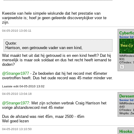
Kwestie van hele simpele wiskunde dat het prestatie van
vanjewelste is; hoef je geen geleerde discoverykijker voor te
zijn.
04-05-2010 13:00:11
Cyberfic
Senior lid
Quote:
Harrison, een getrouwde vader van een kind,
Wat maakt het uit dat hij getrouwd is en een kind heeft? Dat hij
WMRindex
931
menselijk is maar ook soldaat en dus het recht heeft iemand te
OTindex: 
doden?
S
@Stranger1977
- Ze bedoelen dat hij het record met 45meter
overtroffen heeft. Dus het oude record was 45 meter minder ver.
Laatste edit 04-05-2010 13:02
04-05-2010 13:04:18
Derese
Senior lid
@Stranger1977
: Met zijn schoten verbrak Craig Harrison het
WMRindex
440
vorige afstandsrecord met 45 meter
OTindex: 
Wnplts: Zw
Dus de afstand was niet 45m, maar 2500 - 45m
Wel goed lezen
04-05-2010 13:10:50
Hisoka