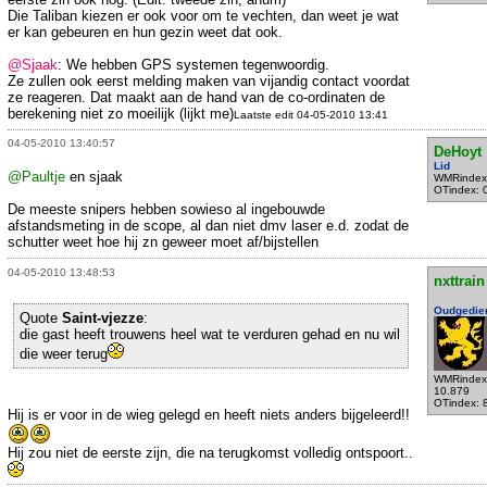
Die Taliban kiezen er ook voor om te vechten, dan weet je wat
er kan gebeuren en hun gezin weet dat ook.
@Sjaak
: We hebben GPS systemen tegenwoordig.
Ze zullen ook eerst melding maken van vijandig contact voordat
ze reageren. Dat maakt aan de hand van de co-ordinaten de
berekening niet zo moeilijk (lijkt me)
Laatste edit 04-05-2010 13:41
04-05-2010 13:40:57
DeHoyt
Lid
@Paultje
en sjaak
WMRindex
OTindex: 
De meeste snipers hebben sowieso al ingebouwde
afstandsmeting in de scope, al dan niet dmv laser e.d. zodat de
schutter weet hoe hij zn geweer moet af/bijstellen
04-05-2010 13:48:53
nxttrain
Oudgedie
Quote
Saint-vjezze
:
die gast heeft trouwens heel wat te verduren gehad en nu wil
die weer terug
WMRindex
10.879
OTindex: 
Hij is er voor in de wieg gelegd en heeft niets anders bijgeleerd!!
Hij zou niet de eerste zijn, die na terugkomst volledig ontspoort..