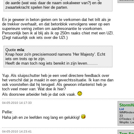
de aarde (wat was daar de naam ookalweer van?) en de
zwaartekracht spelen hier de parten.
En je geweer in beton gieten om te verkomen dat het trilt als je
de trekker overhaalt, en dat betonblok vervolgens weer op een
superieure vering zetten om aardresonantie te voorkomen.
Persoonlijk ben ik al blij als ik op 250m raaks chiet met een UZI.
(Zegt natuurlijk ook iets over die UZI.)
Quote
mla
:
Knap hoor zo'n precisiemoord namens 'Her Majesty'. Echt
iets om trots op te zijn.
Heeft de man toch nog iets bereikt in zijn leven.........
Yup. Als sluipschutter heb je een veel directere feedback over
het verschil dat je maakt in een gevechtssituatie. Ik kan me dan
ook voorstellen dat hij terugwil. Als gewoon infanterist heb je
toch veel meer van: Wat doe ik hier?
Als doorsnee arbeider heb je dat ook vaak.
04-05-2010 14:17:33
StormH
Lid
Pellie:
WMRindex
33
Haha jah en ze leefden nog lang en gelukkig!
OTindex: 
Wnplts: L
04-05-2010 14:23:41
Tom-Se