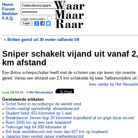
Waar
Home
Forum
Maar
Beelden
F.A.Q.
Login onthouden
Raar
«
Britten gered uit 30 meter vallende lift
Sniper schakelt vijand uit vanaf 2
Mammoeten hadden antivries in hun
bloed
»
km afstand
Een Britse scherpschutter heeft met de schoten van zijn leven zijn overste
gered. Vanop een afstand van 2,5 km schakelde hij twee Talibanstrijders uit
lees verder bij Het Nieuwsb
Luna
04-05-10 - ©
Het Nieuwsblad
Gerelateerde artikelen
»
Schot fietst in recordtempo de wereld rond
»
Grutto vestigt opmerkelijk afstandsrecord
»
Student fietst 453 kilometer op 1 wiel
»
Breakdancer Jeroen legt 20 kilometer koprollend af en grijpt bizar record
»
Ruim 2600 km op een tank brandstof
»
Trekvogel legt 64.000 kilometer af
»
Brit brak wereldrecord met meer dan 827 km op loopband
»
Japanse trein vestigt nieuw snelheidsrecord