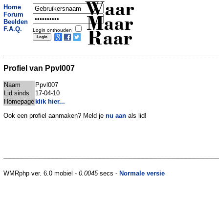
Waar
Home
Forum
Maar
Beelden
F.A.Q.
Login onthouden
Raar
Profiel van Ppvl007
Naam
Ppvl007
Lid sinds
17-04-10
Homepage
klik hier...
Ook een profiel aanmaken? Meld je
nu aan
als lid!
WMRphp ver. 6.0 mobiel -
0.0045
secs -
Normale versie