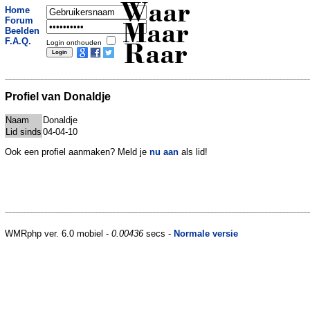
Waar
Home
Forum
Maar
Beelden
F.A.Q.
Login onthouden
Raar
Profiel van Donaldje
Naam
Donaldje
Lid sinds
04-04-10
Ook een profiel aanmaken? Meld je
nu aan
als lid!
WMRphp ver. 6.0 mobiel -
0.00436
secs -
Normale versie