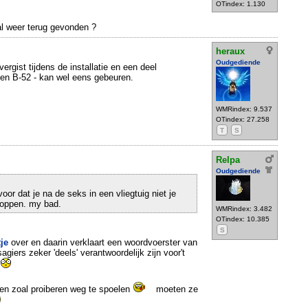
OTindex: 1.130
 al weer terug gevonden ?
heraux
Oudgediende
rgist tijdens de installatie en een deel
en B-52 - kan wel eens gebeuren.
WMRindex: 9.537
OTindex: 27.258
T
S
Relpa
Oudgediende
voor dat je na de seks in een vliegtuig niet je
toppen. my bad.
WMRindex: 3.482
OTindex: 10.385
S
tje
over en daarin verklaart een woordvoerster van
agiers zeker 'deels' verantwoordelijk zijn voor't
n
sen zoal proiberen weg te spoelen
moeten ze