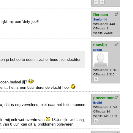
T
S
Deresen
Senior lid
jkt mij een 'dirty job'!!
WMRindex: 440
OTindex: 1
Wnplts: Zwolle
timwijn
Erelid
ten je behoefte doen... zal er heus niet slechter
WMRindex: 1.760
OTindex: 1.315
S
 doen bedoel jij?
bent.. het is een 8uur durende vlucht hoor
poezenman
Erelid
ja, dat is erg vervelend, niet naar het toilet kunnen
WMRindex: 1.741
OTindex: 39
Wnplts: MALDEN
ijkt mij ook wat overdreven
18Uur lijkt wel lang,
S
 van 8 uur, kan dit al problomen opleveren.