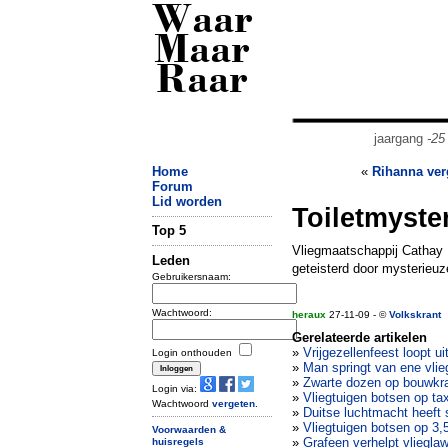
Waar
Maar
Raar
jaargang
-25
Home
«
Rihanna ver
Forum
Lid worden
Toiletmyster
Top 5
Vliegmaatschappij Cathay P
Leden
geteisterd door mysterieuz
Gebruikersnaam:
Wachtwoord:
heraux
27-11-09 - ©
Volkskrant
Gerelateerde artikelen
»
Vrijgezellenfeest loopt ui
Login onthouden
»
Man springt van ene vlie
»
Zwarte dozen op bouwkra
Login via:
»
Vliegtuigen botsen op ta
Wachtwoord
vergeten
.
»
Duitse luchtmacht heeft 
»
Vliegtuigen botsen op 3
Voorwaarden &
»
Grafeen verhelpt vliegla
huisregels