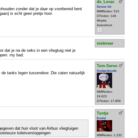
de_Lorax
Senior lid
 ophouden zonder dat je daar op voorbereid bent
WMRindex: 515
 gaan) is echt geen pretje hoor
OTindex: 149
Wnplts:
Amersfoort
S
nietmeer
or dat je na de seks in een vliegtuig niet je
ppen. my bad.
Tom-Servo
Oudgediende
de tanks legen tussendoor. Die zaten natuurlijk
WMRindex:
19.823
OTindex: 17.809
Tontje
Erelid
gegeven dat hun vloot van Airbus vliegtuigen
sterieuze toiletverstoppingen
WMRindex: 1.232