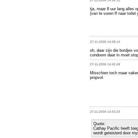
27-11-2009 14:38:52
tja, maar 8 uur lang alles
(van te voren ff naar toilet
27-11-2009 14:39:14
oh, daar zijn die bordjes vo
condoom daar in moet sto
27-11-2009 14:42:49
Misschien toch maar vaker 
propvol.
27-11-2009 14:53:25
Quote:
Cathay Pacific heeft toe
wordt geteisterd door my