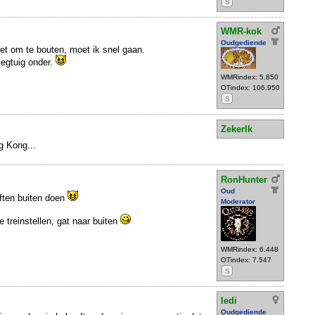
S
WMR-kok
Oudgediende
oet om te bouten, moet ik snel gaan.
liegtuig onder.
WMRindex: 5.850
OTindex: 106.950
S
ZekerIk
g Kong...
RonHunter
Oud
ften buiten doen
Moderator
e treinstellen, gat naar buiten
WMRindex: 6.448
OTindex: 7.547
S
ledi
Oudgediende