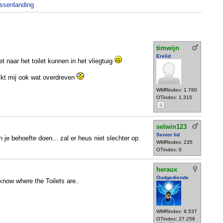
ussenlanding
timwijn
Erelid
iet naar het toilet kunnen in het vliegtuig
ijkt mij ook wat overdreven
WMRindex: 1.760
OTindex: 1.315
S
selwin123
Senior lid
n je behoefte doen... zal er heus niet slechter op
WMRindex: 235
OTindex: 0
heraux
Oudgediende
now where the Toilets are..
WMRindex: 9.537
OTindex: 27.258