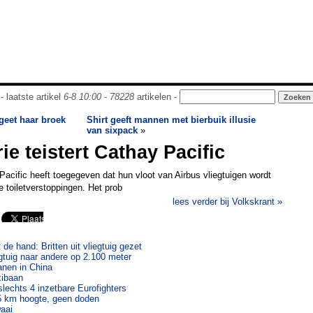
- laatste artikel
6-8 10:00
-
78228
artikelen -
geet haar broek
Shirt geeft mannen met bierbuik illusie
van sixpack
»
ie teistert Cathay Pacific
acific heeft toegegeven dat hun vloot van Airbus vliegtuigen wordt
e toiletverstoppingen. Het prob
lees verder bij Volkskrant »
t de hand: Britten uit vliegtuig gezet
gtuig naar andere op 2.100 meter
nen in China
xibaan
slechts 4 inzetbare Eurofighters
,5 km hoogte, geen doden
waai