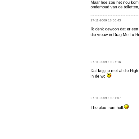
Maar hoe zou het nou kome
onderhoud van de toiletten
27-11-2009 16:56:43
Ik denk gewoon dat er een 
die vrouw in Drag Me To He
27-11-2009 19:27:16
Dat krijg je met al die Hi
in de wc
27-11-2009 19:31:07
The plee from hell.