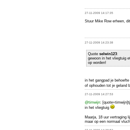
27-11-2009 14:17:35
Stuur Mike Row erheen, dit li
27-11-2009 14:23:38
Quote
selwin123
:
gewoon in het vliegtuig e
op worden!
in het gangpad je behoefte
of ophouden tot je geland 
27-11-2009 14:27:53
@timwijn
: [quote=timwijn]t
in het vliegtuig
Maarja, 18 uur vertraging l
maar op een normaal vlucht