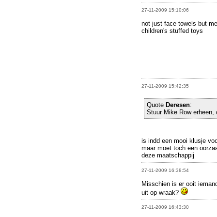
27-11-2009 15:10:06
not just face towels but me
children's stuffed toys
27-11-2009 15:42:35
Quote
Deresen
:
Stuur Mike Row erheen, dit 
is indd een mooi klusje vo
maar moet toch een oorzaak
deze maatschappij
27-11-2009 16:38:54
Misschien is er ooit iemand
uit op wraak?
27-11-2009 16:43:30