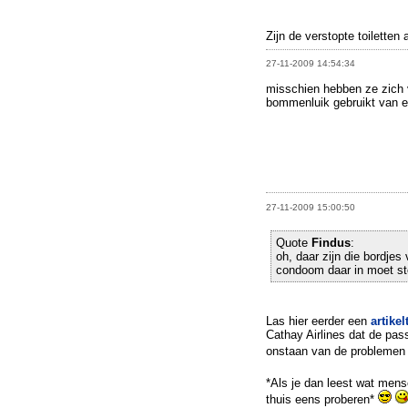
Zijn de verstopte toiletten
27-11-2009 14:54:34
misschien hebben ze zich ve
bommenluik gebruikt van e
27-11-2009 15:00:50
Quote
Findus
:
oh, daar zijn die bordjes 
condoom daar in moet s
Las hier eerder een
artikel
Cathay Airlines dat de pass
onstaan van de probleme
*Als je dan leest wat men
thuis eens proberen*