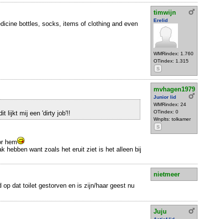
timwijn
Erelid
dicine bottles, socks, items of clothing and even
WMRindex: 1.760
OTindex: 1.315
S
mvhagen1979
Junior lid
WMRindex: 24
OTindex: 0
lijkt mij een 'dirty job'!!
Wnplts: tolkamer
S
or hem
 hebben want zoals het eruit ziet is het alleen bij
nietmeer
 op dat toilet gestorven en is zijn/haar geest nu
Juju