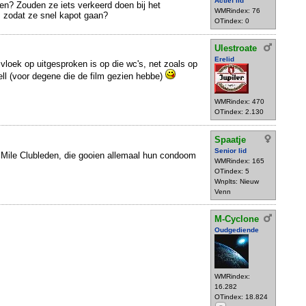
Actief lid
n? Zouden ze iets verkeerd doen bij het
WMRindex: 76
, zodat ze snel kapot gaan?
OTindex: 0
Ulestroate
Erelid
vloek op uitgesproken is op die wc's, net zoals op
ll (voor degene die de film gezien hebbe)
WMRindex: 470
OTindex: 2.130
Spaatje
Senior lid
gh Mile Clubleden, die gooien allemaal hun condoom
WMRindex: 165
OTindex: 5
Wnplts: Nieuw
Venn
M-Cyclone
Oudgediende
WMRindex:
16.282
OTindex: 18.824