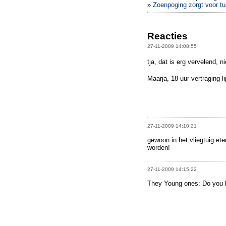
»
Zoenpoging zorgt voor t
Reacties
27-11-2009 14:08:55
tja, dat is erg vervelend, n
Maarja, 18 uur vertraging l
27-11-2009 14:10:21
gewoon in het vliegtuig ete
worden!
27-11-2009 14:15:22
They Young ones: Do you k