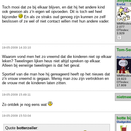
SillyWa
Erelid
Toch mooi dat ze bij elkaar blijven, en dat hij het andere kind
ook gewoon als z'n eigen wil opvoeden. Dit is toch wel heel
bijzonder
En als ze straks oud genoeg zijn kunnen ze zelf
beslissen of ze wel of niet contact willen met hun andere vader.
WMRindex
2.077
OTindex:
3.929
S
19-05-2009 14:33:10
Tom-Se
Waarom vond men het zo vreemd dat die kinderen niet op elkaar
Oudgedie
leken? Tweelingen lijken heus niet altijd spreken op elkaar.
Alleen bij eeneiïge tweelingen is dat het geval.
Sportief van die man hoe hij gereageerd heeft op het nieuws dat
WMRindex
z'n vrouw vreemd is gegaan. Menig man zou zijn vertrokken en
19.823
OTindex:
de vrouw met de kinderen laten zitten.
17.809
19-05-2009 15:49:11
nietmee
Zo ontdek je nog eens wat
19-05-2009 15:53:04
botte bi
Oudgedie
Quote
botterzeiler
: