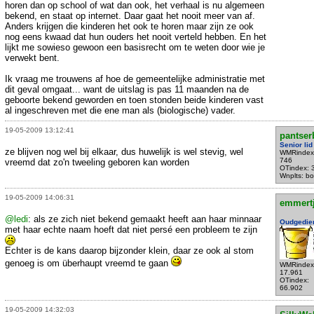
horen dan op school of wat dan ook, het verhaal is nu algemeen
bekend, en staat op internet. Daar gaat het nooit meer van af.
Anders krijgen die kinderen het ook te horen maar zijn ze ook
nog eens kwaad dat hun ouders het nooit verteld hebben. En het
lijkt me sowieso gewoon een basisrecht om te weten door wie je
verwekt bent.
Ik vraag me trouwens af hoe de gemeentelijke administratie met
dit geval omgaat... want de uitslag is pas 11 maanden na de
geboorte bekend geworden en toen stonden beide kinderen vast
al ingeschreven met die ene man als (biologische) vader.
19-05-2009 13:12:41
pantser
Senior lid
ze blijven nog wel bij elkaar, dus huwelijk is wel stevig, wel
WMRindex
746
vreemd dat zo'n tweeling geboren kan worden
OTindex: 
Wnplts: bo
19-05-2009 14:06:31
emmert
@ledi
: als ze zich niet bekend gemaakt heeft aan haar minnaar
Oudgedie
met haar echte naam hoeft dat niet persé een probleem te zijn
Echter is de kans daarop bijzonder klein, daar ze ook al stom
genoeg is om überhaupt vreemd te gaan
WMRindex
17.961
OTindex:
66.902
19-05-2009 14:32:03