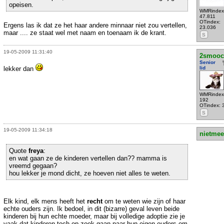
opeisen.
WMRindex
47.811
OTindex:
Ergens las ik dat ze het haar andere minnaar niet zou vertellen,
23.036
maar .... ze staat wel met naam en toenaam ik de krant.
S
19-05-2009 11:31:40
2smooc
Senior
lekker dan
lid
WMRindex
192
OTindex: 
S
19-05-2009 11:34:18
nietmee
Quote
freya
:
en wat gaan ze de kinderen vertellen dan?? mamma is
vreemd gegaan?
hou lekker je mond dicht, ze hoeven niet alles te weten.
Elk kind, elk mens heeft het
recht
om te weten wie zijn of haar
echte ouders zijn. Ik bedoel, in dit (bizarre) geval leven beide
kinderen bij hun echte moeder, maar bij volledige adoptie zie je
vaak dat kinderen toch op zoek gaan naar hun eigen ouders om