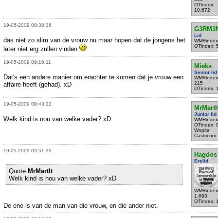
OTindex:
10.672
19-05-2009 08:38:36
G3RM3
Lid
das niet zo slim van de vrouw nu maar hopen dat de jongens het
WMRindex
OTindex: 
later niet erg zullen vinden
19-05-2009 09:10:11
Mieks
Senior lid
Dat's een andere manier om erachter te komen dat je vrouw een
WMRindex
215
affaire heeft (gehad). xD
OTindex: 
19-05-2009 09:43:22
MrMartI
Junior lid
Welk kind is nou van welke vader? xD
WMRindex
OTindex: 
Wnplts:
Castricum
19-05-2009 09:51:39
Hagdos
Erelid
Quote
MrMartIt
:
Welk kind is nou van welke vader? xD
WMRindex
1.693
OTindex: 
De ene is van de man van die vrouw, en die ander niet.