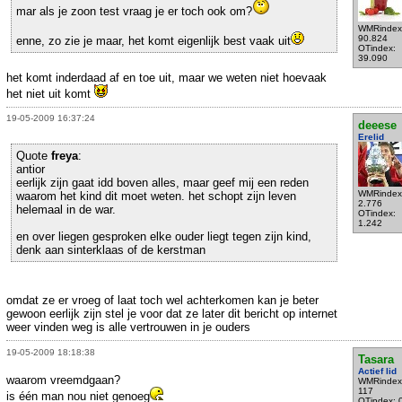
mar als je zoon test vraag je er toch ook om?
WMRindex
90.824
enne, zo zie je maar, het komt eigenlijk best vaak uit
OTindex:
39.090
het komt inderdaad af en toe uit, maar we weten niet hoevaak
het niet uit komt
19-05-2009 16:37:24
deeese
Erelid
Quote
freya
:
antior
eerlijk zijn gaat idd boven alles, maar geef mij een reden
WMRindex
waarom het kind dit moet weten. het schopt zijn leven
2.776
helemaal in de war.
OTindex:
1.242
en over liegen gesproken elke ouder liegt tegen zijn kind,
denk aan sinterklaas of de kerstman
omdat ze er vroeg of laat toch wel achterkomen kan je beter
gewoon eerlijk zijn stel je voor dat ze later dit bericht op internet
weer vinden weg is alle vertrouwen in je ouders
19-05-2009 18:18:38
Tasara
Actief lid
waarom vreemdgaan?
WMRindex
117
is één man nou niet genoeg
OTindex: 