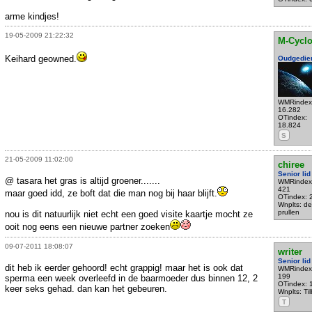
arme kindjes!
19-05-2009 21:22:32
M-Cycl
Keihard geowned.
Oudgedie
WMRindex
16.282
OTindex:
18.824
S
21-05-2009 11:02:00
chiree
Senior lid
@ tasara het gras is altijd groener.......
WMRindex
421
maar goed idd, ze boft dat die man nog bij haar blijft.
OTindex: 
Wnplts: de
prullen
nou is dit natuurlijk niet echt een goed visite kaartje mocht ze
ooit nog eens een nieuwe partner zoeken
09-07-2011 18:08:07
writer
Senior lid
dit heb ik eerder gehoord! echt grappig! maar het is ook dat
WMRindex
199
sperma een week overleefd in de baarmoeder dus binnen 12, 2
OTindex: 
keer seks gehad. dan kan het gebeuren.
Wnplts: Ti
T