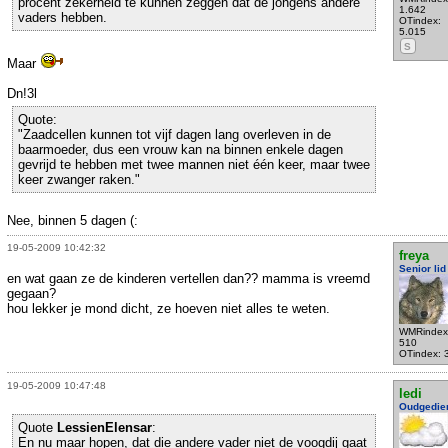
procent zekerheid te kunnen zeggen dat de jongens andere
1.642
vaders hebben.
OTindex:
5.015
S
Maar
Dn!3l
Quote:
"Zaadcellen kunnen tot vijf dagen lang overleven in de
baarmoeder, dus een vrouw kan na binnen enkele dagen
gevrijd te hebben met twee mannen niet één keer, maar twee
keer zwanger raken."
Nee, binnen 5 dagen (:
19-05-2009 10:42:32
freya
Senior lid
en wat gaan ze de kinderen vertellen dan?? mamma is vreemd
gegaan?
hou lekker je mond dicht, ze hoeven niet alles te weten.
WMRindex
510
OTindex: 
19-05-2009 10:47:48
ledi
Oudgedie
Quote
LessienElensar
:
En nu maar hopen, dat die andere vader niet de voogdij gaat