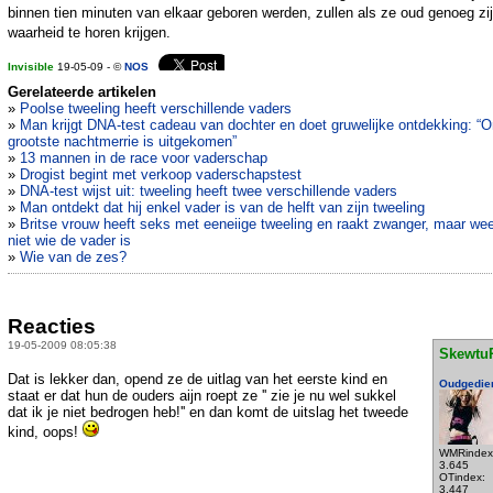
binnen tien minuten van elkaar geboren werden, zullen als ze oud genoeg zi
waarheid te horen krijgen.
Invisible
19-05-09 - ©
NOS
Gerelateerde artikelen
»
Poolse tweeling heeft verschillende vaders
»
Man krijgt DNA-test cadeau van dochter en doet gruwelijke ontdekking: “
grootste nachtmerrie is uitgekomen”
»
13 mannen in de race voor vaderschap
»
Drogist begint met verkoop vaderschapstest
»
DNA-test wijst uit: tweeling heeft twee verschillende vaders
»
Man ontdekt dat hij enkel vader is van de helft van zijn tweeling
»
Britse vrouw heeft seks met eeneiige tweeling en raakt zwanger, maar we
niet wie de vader is
»
Wie van de zes?
Reacties
19-05-2009 08:05:38
Skewtu
Dat is lekker dan, opend ze de uitlag van het eerste kind en
Oudgedie
staat er dat hun de ouders aijn roept ze '' zie je nu wel sukkel
dat ik je niet bedrogen heb!'' en dan komt de uitslag het tweede
kind, oops!
WMRindex
3.645
OTindex:
3.447