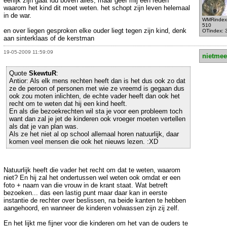
eerlijk zijn gaat idd boven alles, maar geef mij een reden
waarom het kind dit moet weten. het schopt zijn leven helemaal
in de war.
WMRindex
510
en over liegen gesproken elke ouder liegt tegen zijn kind, denk
OTindex: 
aan sinterklaas of de kerstman
19-05-2009 11:59:09
nietmee
Quote
SkewtuR
:
Antior: Als elk mens rechten heeft dan is het dus ook zo dat
ze de peroon of personen met wie ze vreemd is gegaan dus
ook zou moten inlichten, de echte vader heeft dan ook het
recht om te weten dat hij een kind heeft.
En als die bezoekrechten wil sta je voor een probleem toch
want dan zal je jet de kinderen ook vroeger moeten vertellen
als dat je van plan was.
Als ze het niet al op school allemaal horen natuurlijk, daar
komen veel mensen die ook het nieuws lezen. :XD
Natuurlijk heeft die vader het recht om dat te weten, waarom
niet? En hij zal het ondertussen wel weten ook omdat er een
foto + naam van die vrouw in de krant staat. Wat betreft
bezoeken... das een lastig punt maar daar kan in eerste
instantie de rechter over beslissen, na beide kanten te hebben
aangehoord, en wanneer de kinderen volwassen zijn zij zelf.
En het lijkt me fijner voor die kinderen om het van de ouders te