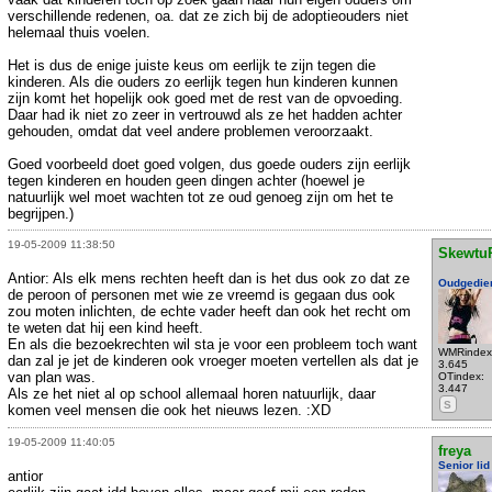
verschillende redenen, oa. dat ze zich bij de adoptieouders niet
helemaal thuis voelen.
Het is dus de enige juiste keus om eerlijk te zijn tegen die
kinderen. Als die ouders zo eerlijk tegen hun kinderen kunnen
zijn komt het hopelijk ook goed met de rest van de opvoeding.
Daar had ik niet zo zeer in vertrouwd als ze het hadden achter
gehouden, omdat dat veel andere problemen veroorzaakt.
Goed voorbeeld doet goed volgen, dus goede ouders zijn eerlijk
tegen kinderen en houden geen dingen achter (hoewel je
natuurlijk wel moet wachten tot ze oud genoeg zijn om het te
begrijpen.)
19-05-2009 11:38:50
Skewtu
Antior: Als elk mens rechten heeft dan is het dus ook zo dat ze
Oudgedie
de peroon of personen met wie ze vreemd is gegaan dus ook
zou moten inlichten, de echte vader heeft dan ook het recht om
te weten dat hij een kind heeft.
En als die bezoekrechten wil sta je voor een probleem toch want
WMRindex
dan zal je jet de kinderen ook vroeger moeten vertellen als dat je
3.645
van plan was.
OTindex:
3.447
Als ze het niet al op school allemaal horen natuurlijk, daar
S
komen veel mensen die ook het nieuws lezen. :XD
19-05-2009 11:40:05
freya
Senior lid
antior