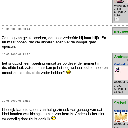
WMRindex
3.645
OTindex:
3.447
S
19-05-2009 08:30:44
nietmee
Ze mag van geluk spreken, dat haar verloofde bij haar blijft. En
nu maar hopen, dat die andere vader niet de voogdij gaat
opeisen.
19-05-2009 08:33:10
Andrees
het is opzich een tweeling omdat ze op dezelfde moment in
Oudgedie
dezelfde buik zaten, maar kan je het nog wel een echte noemen
omdat ze niet dezelfde vader hebben?
WMRindex
1.051
OTindex:
44.631
19-05-2009 08:33:18
Stefsel
Hopelijk kan die vader van het gezin ook wel genoeg van dat
Oudgedie
kind houden wat biologisch niet van hem is. Anders is het niet
zo gezellig daar thuis denk ik
WMRindex
846