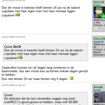
19-05-2009 10:16:18
D@n!3l
Erelid
Dus de vrouw in kwestie heeft binnen 24 uur na de laatste
copulatie met haar eigen man met haar minnaar liggen
copuleren?
WMRindex
1.706
OTindex: 
S
19-05-2009 10:35:19
Chriz1
Actief lid
WMRindex
Quote
Dn!3l
:
89
OTindex: 
Dus de vrouw in kwestie heeft binnen 24 uur na de laatste
Wnplts:
copulatie met haar eigen man met haar minnaar liggen
Rotterdam
copuleren?
Zaadcellen kunnen tot vijf dagen lang overleven in de
baarmoeder, dus een vrouw kan na binnen enkele dagen gevrijd
te hebben.
Dus niet binnen 24 uur maar binnen ong 5 dagen...
19-05-2009 10:36:14
Anoek
Erelid
Quote:
De doktoren die de test uitvoerden zeggen nog nooit
zo&#8217;n geval gezien te hebben, maar met 99,999
WMRindex