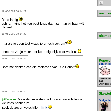
S
19-05-2009 08:14:21
nietmee
Dit is lastig
ach ja... vind het nog best knap dat haar man bij haar wilt
blijven!
19-05-2009 08:14:30
nietmee
mar als je zoon test vraag je er toch ook om?
enne, zo zie je maar, het komt eigenlijk best vaak uit
19-05-2009 08:16:42
Popeye
Senior lid
Doet me denken aan die reclame's van Duo-Penotti
WMRindex
787
OTindex: 
19-05-2009 08:24:25
Skewtu
@Popeye
: Maar dan moesten de kinderen verschillende
Oudgedie
kleurtjes hebben he!
Zoek de zeven verschillen.
link