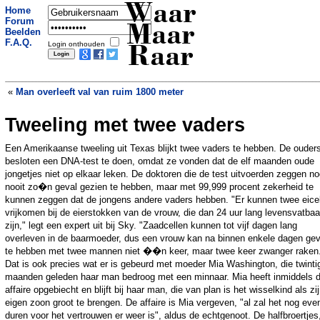
Waar
Home
Forum
Maar
Beelden
F.A.Q.
Login onthouden
Raar
«
Man overleeft val van ruim 1800 meter
Tweeling met twee vaders
Jongen pleegt overval met banaan
»
Een Amerikaanse tweeling uit Texas blijkt twee vaders te hebben. De ouder
besloten een DNA-test te doen, omdat ze vonden dat de elf maanden oude
jongetjes niet op elkaar leken. De doktoren die de test uitvoerden zeggen n
nooit zo�n geval gezien te hebben, maar met 99,999 procent zekerheid te
kunnen zeggen dat de jongens andere vaders hebben. "Er kunnen twee eice
vrijkomen bij de eierstokken van de vrouw, die dan 24 uur lang levensvatbaa
zijn," legt een expert uit bij Sky. "Zaadcellen kunnen tot vijf dagen lang
overleven in de baarmoeder, dus een vrouw kan na binnen enkele dagen gevr
te hebben met twee mannen niet ��n keer, maar twee keer zwanger raken
Dat is ook precies wat er is gebeurd met moeder Mia Washington, die twinti
maanden geleden haar man bedroog met een minnaar. Mia heeft inmiddels 
affaire opgebiecht en blijft bij haar man, die van plan is het wisselkind als zi
eigen zoon groot te brengen. De affaire is Mia vergeven, "al zal het nog eve
duren voor het vertrouwen er weer is", aldus de echtgenoot. De halfbroertjes