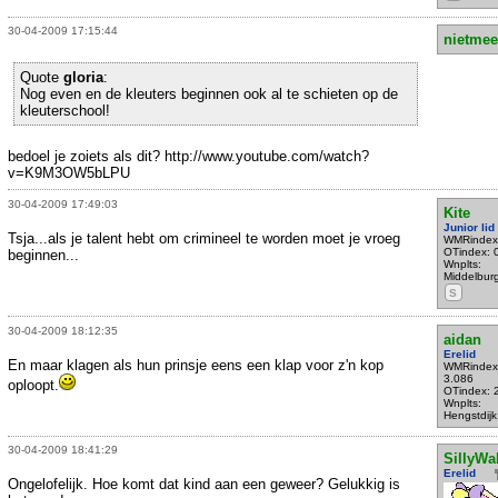
30-04-2009 17:15:44
nietmee
Quote
gloria
:
Nog even en de kleuters beginnen ook al te schieten op de
kleuterschool!
bedoel je zoiets als dit? http://www.youtube.com/watch?
v=K9M3OW5bLPU
30-04-2009 17:49:03
Kite
Junior lid
Tsja...als je talent hebt om crimineel te worden moet je vroeg
WMRindex
OTindex: 
beginnen...
Wnplts:
Middelbur
S
30-04-2009 18:12:35
aidan
Erelid
En maar klagen als hun prinsje eens een klap voor z'n kop
WMRindex
3.086
oploopt.
OTindex: 
Wnplts:
Hengstdijk
30-04-2009 18:41:29
SillyWa
Erelid
Ongelofelijk. Hoe komt dat kind aan een geweer? Gelukkig is