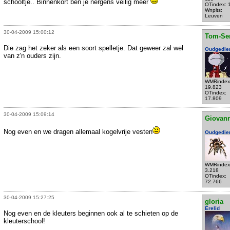
schooltje.. Binnenkort ben je nergens veilig meer
OTindex: 
Wnplts:
Leuven
30-04-2009 15:00:12
Tom-Se
Die zag het zeker als een soort spelletje. Dat geweer zal wel
Oudgedie
van z'n ouders zijn.
WMRindex
19.823
OTindex:
17.809
30-04-2009 15:09:14
Giovann
Nog even en we dragen allemaal kogelvrije vesten
Oudgedie
WMRindex
3.218
OTindex:
72.766
30-04-2009 15:27:25
gloria
Erelid
Nog even en de kleuters beginnen ook al te schieten op de
kleuterschool!