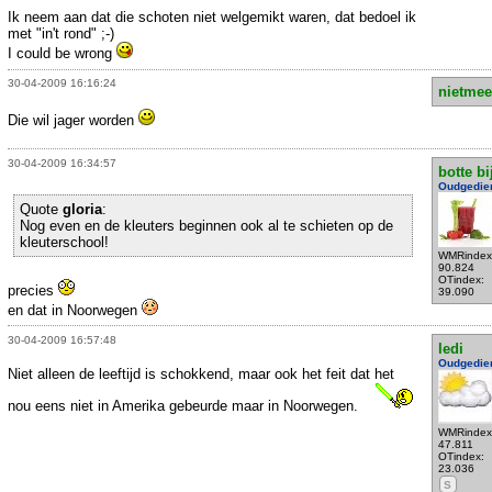
Ik neem aan dat die schoten niet welgemikt waren, dat bedoel ik
met "in't rond" ;-)
I could be wrong
30-04-2009 16:16:24
nietmee
Die wil jager worden
30-04-2009 16:34:57
botte bi
Oudgedie
Quote
gloria
:
Nog even en de kleuters beginnen ook al te schieten op de
kleuterschool!
WMRindex
90.824
OTindex:
precies
39.090
en dat in Noorwegen
30-04-2009 16:57:48
ledi
Oudgedie
Niet alleen de leeftijd is schokkend, maar ook het feit dat het
nou eens niet in Amerika gebeurde maar in Noorwegen.
WMRindex
47.811
OTindex:
23.036
S