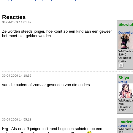
Reacties
30-04-2009 14:01:49
Skewtu
Ze worden steeds jonger, hoe komt zo een kind aan een geweer
Oudgedie
het moet niet gekker worden.
WMRindex
3.645
OTindex:
3.447
S
30-04-2009 14:18:32
Shiyu
Erelid
van die ouders of zomaar gevonden van die ouders...
WMRindex
766
OTindex:
1.386
30-04-2009 14:55:18
Laurien
Actief lid
Erg.. Als er al 9-jarigen in 't rond beginnen schieten op een
WMRindex
113