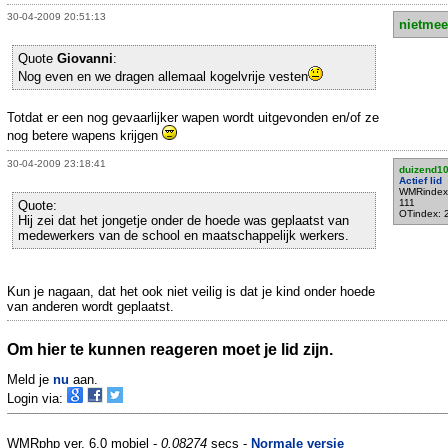
30-04-2009 20:51:13
nietmee
Quote
Giovanni
:
Nog even en we dragen allemaal kogelvrije vesten
Totdat er een nog gevaarlijker wapen wordt uitgevonden en/of ze
nog betere wapens krijgen
30-04-2009 23:18:41
duizend1
Actief lid
WMRindex
111
Quote:
OTindex: 
Hij zei dat het jongetje onder de hoede was geplaatst van
medewerkers van de school en maatschappelijk werkers.
Kun je nagaan, dat het ook niet veilig is dat je kind onder hoede
van anderen wordt geplaatst.
Om hier te kunnen reageren moet je lid zijn.
Meld je
nu
aan.
Login via:
WMRphp ver. 6.0 mobiel -
0.08274
secs -
Normale versie