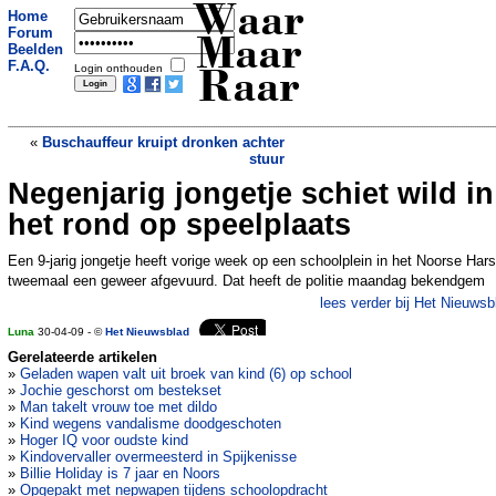
Waar
Home
Forum
Maar
Beelden
F.A.Q.
Login onthouden
Raar
«
Buschauffeur kruipt dronken achter
stuur
Negenjarig jongetje schiet wild in
Kosters met uitsterven bedreigd
»
het rond op speelplaats
Een 9-jarig jongetje heeft vorige week op een schoolplein in het Noorse Hars
tweemaal een geweer afgevuurd. Dat heeft de politie maandag bekendgem
lees verder bij Het Nieuwsb
Luna
30-04-09 - ©
Het Nieuwsblad
Gerelateerde artikelen
»
Geladen wapen valt uit broek van kind (6) op school
»
Jochie geschorst om bestekset
»
Man takelt vrouw toe met dildo
»
Kind wegens vandalisme doodgeschoten
»
Hoger IQ voor oudste kind
»
Kindovervaller overmeesterd in Spijkenisse
»
Billie Holiday is 7 jaar en Noors
»
Opgepakt met nepwapen tijdens schoolopdracht