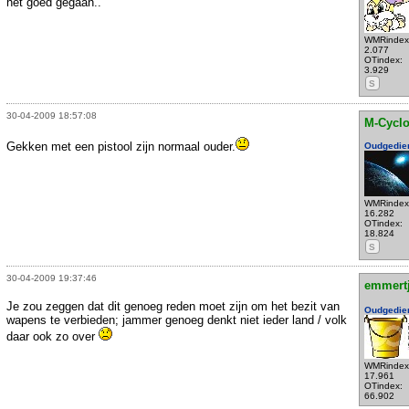
het goed gegaan..
WMRindex
2.077
OTindex:
3.929
S
30-04-2009 18:57:08
M-Cycl
Gekken met een pistool zijn normaal ouder.
Oudgedie
WMRindex
16.282
OTindex:
18.824
S
30-04-2009 19:37:46
emmert
Je zou zeggen dat dit genoeg reden moet zijn om het bezit van
Oudgedie
wapens te verbieden; jammer genoeg denkt niet ieder land / volk
daar ook zo over
WMRindex
17.961
OTindex:
66.902