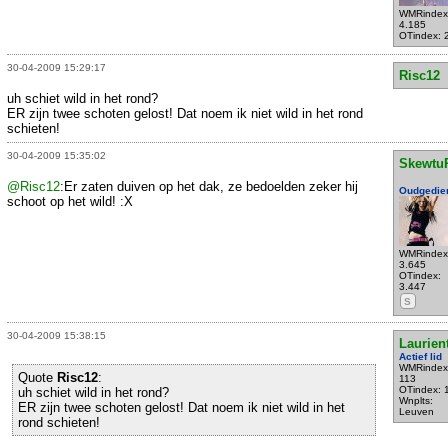
WMRindex
4.185
OTindex: 
30-04-2009 15:29:17
Risc12
uh schiet wild in het rond?
ER zijn twee schoten gelost! Dat noem ik niet wild in het rond
schieten!
30-04-2009 15:35:02
Skewtu
@Risc12
:Er zaten duiven op het dak, ze bedoelden zeker hij
Oudgedie
schoot op het wild! :X
WMRindex
3.645
OTindex:
3.447
S
30-04-2009 15:38:15
Laurien
Actief lid
WMRindex
Quote
Risc12
:
113
OTindex: 
uh schiet wild in het rond?
Wnplts:
ER zijn twee schoten gelost! Dat noem ik niet wild in het
Leuven
rond schieten!