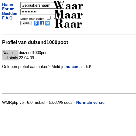
Waar
Home
Forum
Maar
Beelden
F.A.Q.
Login onthouden
Raar
Profiel van duizend1000poot
Naam
duizend1000poot
Lid sinds
22-04-09
Ook een profiel aanmaken? Meld je
nu aan
als lid!
WMRphp ver. 6.0 mobiel -
0.00396
secs -
Normale versie