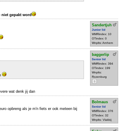
e niet gepakt word
Sandertjuh
Junior lid
WMRindex: 10
OTindex: 0
Wnplts: Arnhem
baggerlip
Senior lid
WMRindex: 394
OTindex: 199
Wnplts:
en
Rozenburg
S
evere wat denk jij dan
Bolmaus
Senior lid
euro opbreng als je m'n fiets er ook meteen bij
WMRindex: 376
OTindex: 32
Wnplts: Vlakbij