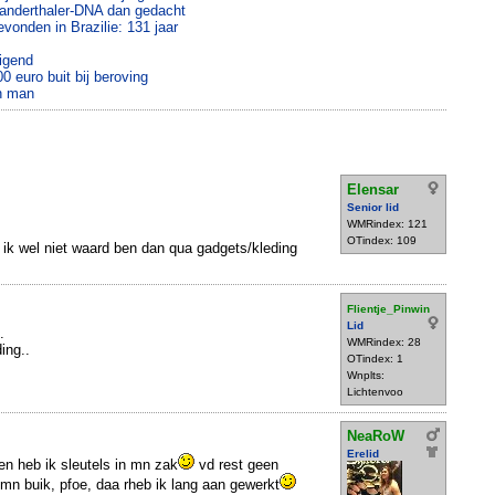
anderthaler-DNA dan gedacht
vonden in Brazilie: 131 jaar
digend
 euro buit bij beroving
n man
Elensar
Senior lid
WMRindex: 121
OTindex: 109
l ik wel niet waard ben dan qua gadgets/kleding
Flientje_Pinwin
Lid
.
WMRindex: 28
ing..
OTindex: 1
Wnplts:
Lichtenvoo
NeaRoW
Erelid
en heb ik sleutels in mn zak
vd rest geen
n buik, pfoe, daa rheb ik lang aan gewerkt