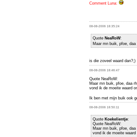
Comment Luna:
08-08-2006 18:35:24
Quote
NeaRoW
:
Maar mn buik, pfoe, daa 
is die zoveel waard dan?;)
08-08-2006 18:46:47
Quote NeaRoW:
Maar mn buik, pfoe, daa r
vond ik de moeite waard om
Ik ben met mijn buik ook g
08-08-2006 18:50:11
Quote
Koekelientje
:
Quote NeaRoW:
Maar mn buik, pfoe, daa
vond ik de moeite waard 