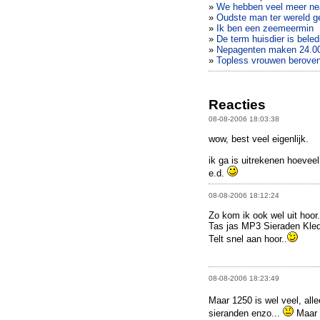
»
We hebben veel meer ne
»
Oudste man ter wereld ge
»
Ik ben een zeemeermin
»
De term huisdier is bele
»
Nepagenten maken 24.000
»
Topless vrouwen berove
Reacties
08-08-2006 18:03:38
wow, best veel eigenlijk.
ik ga is uitrekenen hoevee
e.d.
08-08-2006 18:12:24
Zo kom ik ook wel uit hoor.
Tas jas MP3 Sieraden Kled
Telt snel aan hoor..
08-08-2006 18:23:49
Maar 1250 is wel veel, alle
sieranden enzo...
Maar m