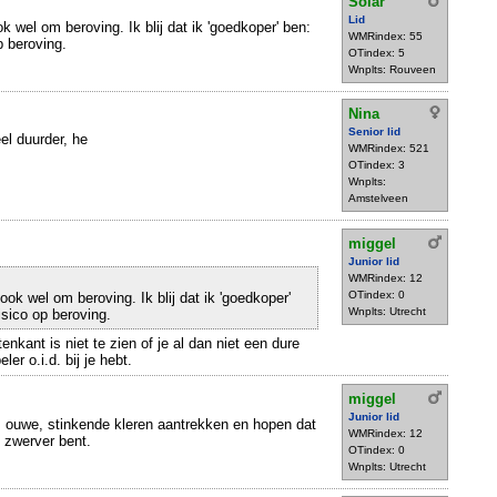
Solar
Lid
ok wel om beroving. Ik blij dat ik 'goedkoper' ben:
WMRindex: 55
p beroving.
OTindex: 5
Wnplts: Rouveen
Nina
Senior lid
el duurder, he
WMRindex: 521
OTindex: 3
Wnplts:
Amstelveen
miggel
Junior lid
WMRindex: 12
OTindex: 0
ook wel om beroving. Ik blij dat ik 'goedkoper'
Wnplts: Utrecht
isico op beroving.
tenkant is niet te zien of je al dan niet een dure
er o.i.d. bij je hebt.
miggel
Junior lid
e, ouwe, stinkende kleren aantrekken en hopen dat
WMRindex: 12
n zwerver bent.
OTindex: 0
Wnplts: Utrecht