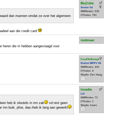
Be@stie
Senior lid
WMRindex: 535
OTindex: 781
 waard dan mannen omdat ze over het algemeen
nadeel aan die credit card
nietmeer
de heren die m hebben aangevraagd voor
FrauPfeffertopf
finalist MPPV 06
WMRindex: 404
OTindex: 6
Wnplts: Den Haag
T
louwke
Lid
WMRindex: 72
OTindex: 1
leen heb ik sleutels in mn zak
vd rest geen
Wnplts: haren
 mn buik, pfoe, daa rheb ik lang aan gewerkt
S