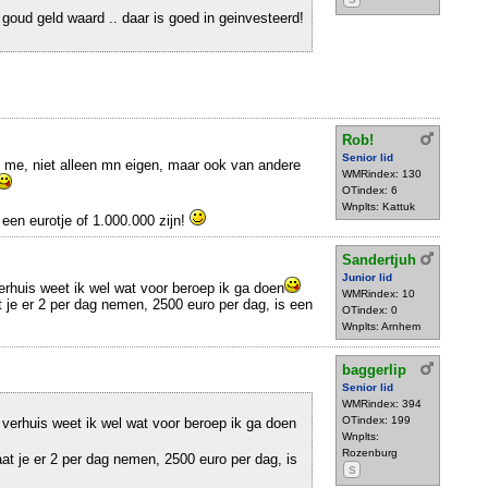
 goud geld waard .. daar is goed in geinvesteerd!
Rob!
Senior lid
bij me, niet alleen mn eigen, maar ook van andere
WMRindex: 130
OTindex: 6
Wnplts: Kattuk
l een eurotje of 1.000.000 zijn!
Sandertjuh
Junior lid
verhuis weet ik wel wat voor beroep ik ga doen
WMRindex: 10
t je er 2 per dag nemen, 2500 euro per dag, is een
OTindex: 0
Wnplts: Arnhem
baggerlip
Senior lid
WMRindex: 394
OTindex: 199
 verhuis weet ik wel wat voor beroep ik ga doen
Wnplts:
Rozenburg
aat je er 2 per dag nemen, 2500 euro per dag, is
S