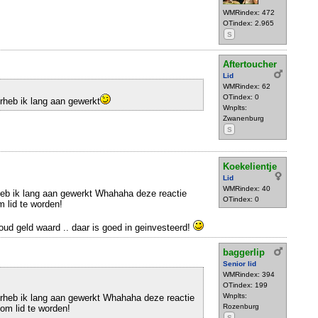
WMRindex: 472
OTindex: 2.965
S
Aftertoucher
Lid
WMRindex: 62
OTindex: 0
rheb ik lang aan gewerkt
Wnplts:
Zwanenburg
S
Koekelientje
Lid
WMRindex: 40
heb ik lang aan gewerkt Whahaha deze reactie
OTindex: 0
 lid te worden!
oud geld waard .. daar is goed in geinvesteerd!
baggerlip
Senior lid
WMRindex: 394
OTindex: 199
Wnplts:
 rheb ik lang aan gewerkt Whahaha deze reactie
Rozenburg
om lid te worden!
S