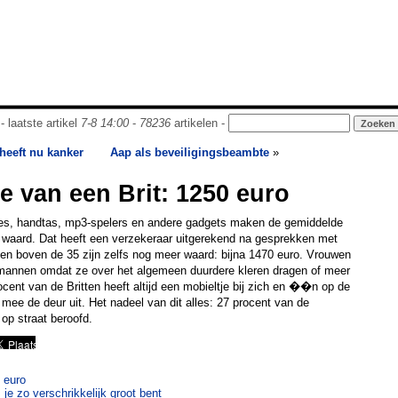
- laatste artikel
7-8 14:00
-
78236
artikelen -
heeft nu kanker
Aap als beveiligingsbeambte
»
e van een Brit: 1250 euro
tjes, handtas, mp3-spelers en andere gadgets maken de gemiddelde
ro waard. Dat heeft een verzekeraar uitgerekend na gesprekken met
en boven de 35 zijn zelfs nog meer waard: bijna 1470 euro. Vrouwen
mannen omdat ze over het algemeen duurdere kleren dragen of meer
ocent van de Britten heeft altijd een mobieltje bij zich en ��n op de
ee de deur uit. Het nadeel van dit alles: 27 procent van de
op straat beroofd.
 euro
je zo verschrikkelijk groot bent