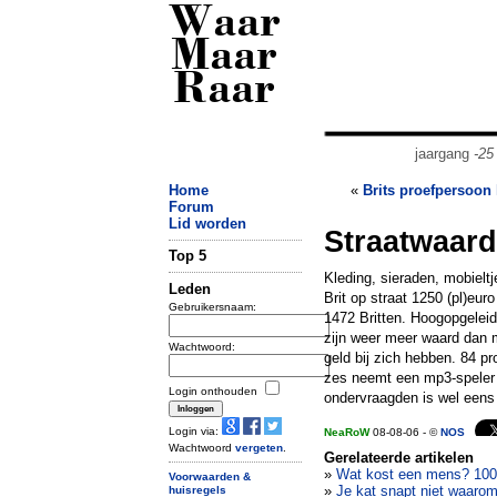
Waar
Maar
Raar
jaargang
-25
Home
«
Brits proefpersoon 
Forum
Lid worden
Straatwaard
Top 5
Kleding, sieraden, mobiel
Leden
Brit op straat 1250 (pl)eu
Gebruikersnaam:
1472 Britten. Hoogopgeleid
zijn weer meer waard dan 
Wachtwoord:
geld bij zich hebben. 84 pr
zes neemt een mp3-speler m
Login onthouden
ondervraagden is wel eens 
Login via:
NeaRoW
08-08-06 - ©
NOS
Wachtwoord
vergeten
.
Gerelateerde artikelen
»
Wat kost een mens? 100
Voorwaarden &
»
Je kat snapt niet waarom 
huisregels