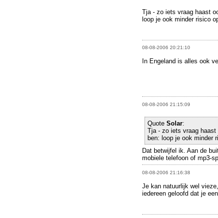
Tja - zo iets vraag haast o
loop je ook minder risico o
08-08-2006 20:21:10
In Engeland is alles ook ve
08-08-2006 21:15:09
Quote
Solar
:
Tja - zo iets vraag haast 
ben: loop je ook minder r
Dat betwijfel ik. Aan de bui
mobiele telefoon of mp3-spel
08-08-2006 21:16:38
Je kan natuurlijk wel viez
iedereen geloofd dat je ee