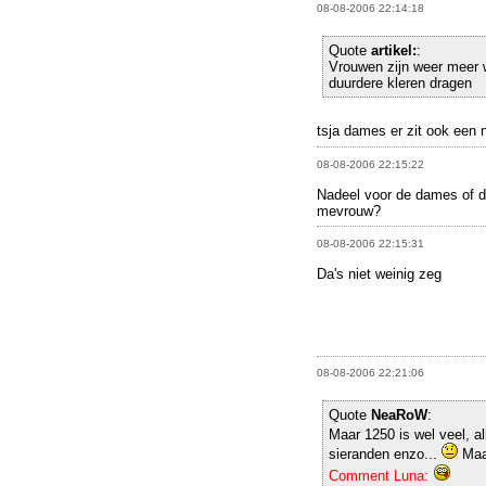
08-08-2006 22:14:18
Quote
artikel:
:
Vrouwen zijn weer meer
duurdere kleren dragen
tsja dames er zit ook een 
08-08-2006 22:15:22
Nadeel voor de dames of 
mevrouw?
08-08-2006 22:15:31
Da's niet weinig zeg
08-08-2006 22:21:06
Quote
NeaRoW
:
Maar 1250 is wel veel, al
sieranden enzo...
Maar
Comment Luna: