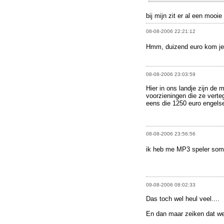
bij mijn zit er al een mooi
08-08-2006 22:21:12
Hmm, duizend euro kom je 
08-08-2006 23:03:59
Hier in ons landje zijn de
voorzieningen die ze vert
eens die 1250 euro engels
08-08-2006 23:56:56
ik heb me MP3 speler soms
09-08-2006 08:02:33
Das toch wel heul veel....
En dan maar zeiken dat we