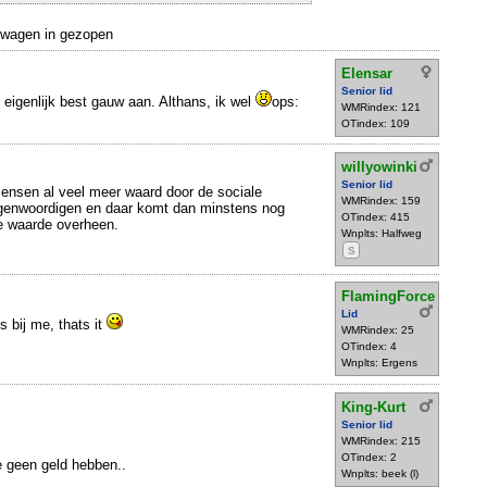
e wagen in gezopen
Elensar
Senior lid
eigenlijk best gauw aan. Althans, ik wel
ops:
WMRindex: 121
OTindex: 109
willyowinki
Senior lid
 mensen al veel meer waard door de sociale
WMRindex: 159
egenwoordigen en daar komt dan minstens nog
OTindex: 415
e waarde overheen.
Wnplts: Halfweg
S
FlamingForce
Lid
 bij me, thats it
WMRindex: 25
OTindex: 4
Wnplts: Ergens
King-Kurt
Senior lid
WMRindex: 215
OTindex: 2
 geen geld hebben..
Wnplts: beek (l)