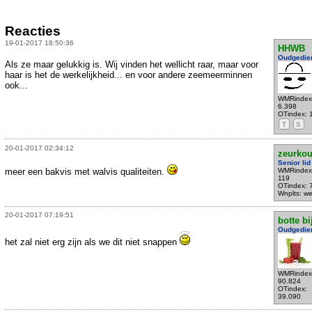
Reacties
19-01-2017 18:50:36
HHWB
Oudgedie
Als ze maar gelukkig is. Wij vinden het wellicht raar, maar voor
haar is het de werkelijkheid... en voor andere zeemeerminnen
ook...
WMRindex
6.398
OTindex: 
T
S
20-01-2017 02:34:12
zeurko
Senior lid
meer een bakvis met walvis qualiteiten.
WMRindex
119
OTindex: 
Wnplts: we
20-01-2017 07:19:51
botte bi
Oudgedie
het zal niet erg zijn als we dit niet snappen
WMRindex
90.824
OTindex:
39.090