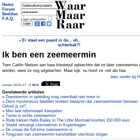
Waar
Home
Forum
Maar
Beelden
F.A.Q.
Login onthouden
Raar
«
Er staat een paard in de... eh..
achterbak?!
Ik ben een zeemeermin
Vrouw wil met vergiet op haar hoofd op
foto rijbewijs, maar dat mag niet
»
Toen Caitlin Nielsen aan haar kleuterjuf opbiechtte dat ze later zeemeermin 
worden, werd ze nog uitgelachen. Maar kijk: nu hoort ze -net als haa
lees verder bij 
venzje
19-01-17 - ©
HLN
Gerelateerde artikelen
»
Zeemeermin in opleiding mag zwembad niet meer in
»
Deze mysterieuze beelden moeten bewijzen dat zeemeerminnen bestaan.
Geloof jij ze?
»
Man laat rattenstaart kwispelen
»
Tiener is echte zeemeermin
»
Rode lokken Halle Bailey in The Little Mermaid kostten 150.000 euro
»
Skelet vervangt zeemeermin in Kopenhagen
»
De vrouw die full-time zeemeermin is
»
Tongzoen van zeemeermin kanshebber slechtste slogan