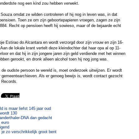
honderdste nog een kind zou hebben verwekt.
uza omdat ze wilden controleren of hij nog in leven was, in dat
 pensioen. Toen ze om zijn geboortepapieren vroegen, zagen ze zijn
84. Recht op pensioen heeft hij sowieso, maar of de bejaarde echt
je Estirao do Alcantara en wordt verzorgd door zijn vrouw en zijn 16-
 Aan de lokale krant vertelt deze kleindochter dat haar opa al op 11-
verloor en dat hij in zijn jongere jaren zijn geld verdiende met het winnen
ebben gerookt, en dronk alleen alcohol toen hij nog jong was.
de oudste persoon te wereld is, moet onderzoek uitwijzen. Er wordt
 gemeentearchieven. Als er genoeg bewijs is, wordt contact gezocht
 Records.
d is maar liefst 145 jaar oud
 wordt 130
anderthaler-DNA dan gedacht
 euro
digend
je zo verschrikkelijk groot bent