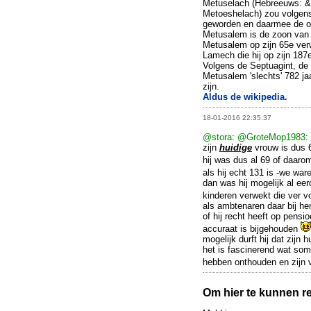
Metuselach (Hebreeuws: 
Metoeshelach) zou volgens 
geworden en daarmee de oud
Metusalem is de zoon van 
Metusalem op zijn 65e ver
Lamech die hij op zijn 187
Volgens de Septuagint, de
Metusalem 'slechts' 782 j
zijn.
Aldus de wikipedia.
18-01-2016 22:35:37
@stora
:
@GroteMop1983
:
zijn
huidige
vrouw is dus 6
hij was dus al 69 of daaro
als hij echt 131 is -we war
dan was hij mogelijk al eer
kinderen verwekt die ver v
als ambtenaren daar bij he
of hij recht heeft op pensio
accuraat is bijgehouden
mogelijk durft hij dat zijn h
het is fascinerend wat so
hebben onthouden en zijn
Om hier te kunnen rea