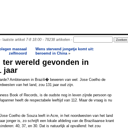
- laatste artikel
7-8 18:00
-
78238
artikelen -
plegen massaal
Wens stervend jongetje komt uit:
zelfmoord
beroemd in China
»
ter wereld gevonden in
1 jaar
aarde? Ambtenaren in Brazili� beweren van wel. Jose Coelho de
dwesten van het land, zou 131 jaar oud zijn.
nness Book of Records, is de oudste nog in leven zijnde persoon op
apanner heeft de respectabele leeftijd van 112. Maar de vraag is nu
e Jose Coelho de Souza leeft in Acre, in het noordwesten van het land
aar jonger is, zo schrijft een lokale afdeling van de Braziliaanse krant
nderen: 40, 37, en 30. Dat is natuurlijk al opvallend: het zou