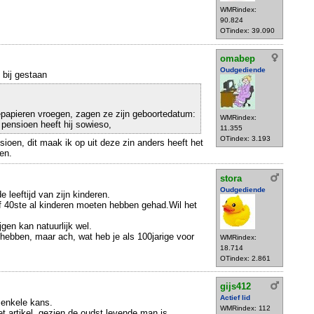
WMRindex:
90.824
OTindex: 39.090
omabep
Oudgediende
 bij gestaan
epapieren vroegen, zagen ze zijn geboortedatum:
WMRindex:
pensioen heeft hij sowieso,
11.355
OTindex: 3.193
sioen, dit maak ik op uit deze zin anders heeft het
en.
stora
Oudgediende
de leeftijd van zijn kinderen.
of 40ste al kinderen moeten hebben gehad.Wil het
jgen kan natuurlijk wel.
 hebben, maar ach, wat heb je als 100jarige voor
WMRindex:
18.714
OTindex: 2.861
gijs412
Actief lid
 enkele kans.
WMRindex: 112
et artikel, gezien de oudst levende man is