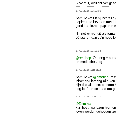
Ik weet 't, wellicht ver ge
17-01-2016 10:10:03
SamuiAxe: Of hij heeft z
papieren te bezitten met let
goed kan lezen, papieren wa
Hij ziet er niet uit als ie
90 jaar zit dan zo'n hoge le
17-01-2016 10:12:58
@omabep
: Om nog maar t
en medische zorg.
17-01-2016 11:58:32
SamuiAxe:
@omabep
: Ms
inkomen/uitkering (die van 
zijn dus alle beetjes extra
nog leeft en de kans om ge
17-01-2016 12:06:15
@Deminia
:
kan best. we lezen hier te
leven worden gehouden' zod