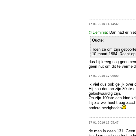
17-01-2016 14:14:32
@Deminia
: Dan had er niet
Quote:
Toen ze om zijn geboort
10 maart 1884. Recht op 
dus hij kreeg nog geen pen
geen nut om dit te vermeld
17-01-2016 17:09:00
ik viel dus ook gelijk over 
Hij zou dan op zijn 30ste 
geloofwaardig zijn.
Op zijn 100ste een kind kri
Hij zal wel heel traag zaad
andere bezigheden
17-01-2016 17:55:47
de man is geen 131. Geen
En daarnaast een fout in h