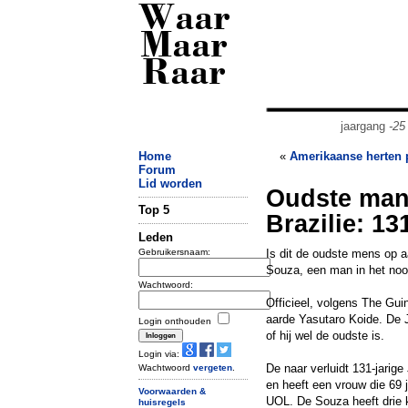
Waar
Maar
Raar
jaargang
-25
Home
«
Amerikaanse herten 
Forum
Lid worden
Oudste man 
Top 5
Brazilie: 13
Leden
Gebruikersnaam:
Is dit de oudste mens op 
Souza, een man in het noor
Wachtwoord:
Officieel, volgens The Gui
aarde Yasutaro Koide. De J
Login onthouden
of hij wel de oudste is.
Login via:
De naar verluidt 131-jarig
Wachtwoord
vergeten
.
en heeft een vrouw die 69 j
Voorwaarden &
UOL. De Souza heeft drie ki
huisregels