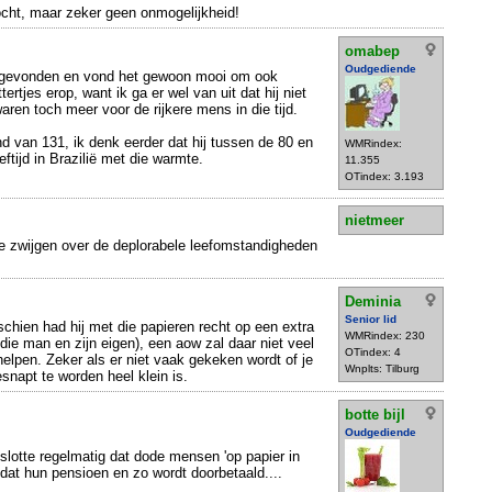
zocht, maar zeker geen onmogelijkheid!
omabep
Oudgediende
e gevonden en vond het gewoon mooi om ook
tertjes erop, want ik ga er wel van uit dat hij niet
ren toch meer voor de rijkere mens in die tijd.
mand van 131, ik denk eerder dat hij tussen de 80 en
WMRindex:
eftijd in Brazilië met die warmte.
11.355
OTindex: 3.193
nietmeer
e zwijgen over de deplorabele leefomstandigheden
Deminia
Senior lid
schien had hij met die papieren recht op een extra
WMRindex: 230
die man en zijn eigen), een aow zal daar niet veel
OTindex: 4
 helpen. Zeker als er niet vaak gekeken wordt of je
Wnplts: Tilburg
snapt te worden heel klein is.
botte bijl
Oudgediende
nslotte regelmatig dat dode mensen 'op papier in
at hun pensioen en zo wordt doorbetaald....