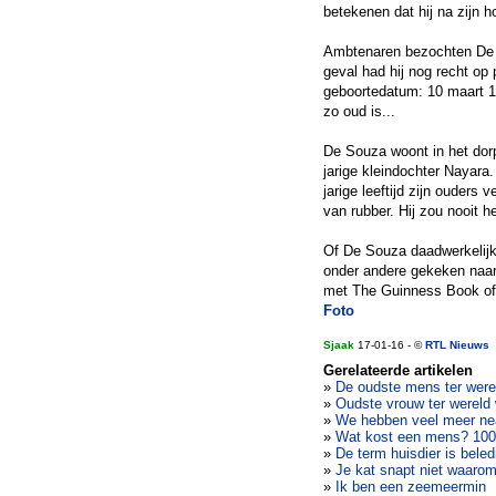
betekenen dat hij na zijn 
Ambtenaren bezochten De So
geval had hij nog recht op
geboortedatum: 10 maart 18
zo oud is...
De Souza woont in het dorp
jarige kleindochter Nayara.
jarige leeftijd zijn ouders 
van rubber. Hij zou nooit h
Of De Souza daadwerkelijk 
onder andere gekeken naar
met The Guinness Book of
Foto
Sjaak
17-01-16 - ©
RTL Nieuws
Gerelateerde artikelen
»
De oudste mens ter werel
»
Oudste vrouw ter wereld
»
We hebben veel meer ne
»
Wat kost een mens? 100
»
De term huisdier is bele
»
Je kat snapt niet waarom 
»
Ik ben een zeemeermin