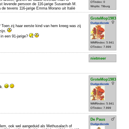
OTindex: 0
st levende persoon de 116-jarige Susannah M.
Wnplts: Tilburg
 de tevens 116-jarige Emma Morano uit Italië
GroteMop1983
Oudgediende
Toen zij haar eerste kind van hem kreeg was zij
zijn.
in een 91-jarige?
WMRindex: 5.941
OTindex: 7.899
nietmeer
GroteMop1983
Oudgediende
jk.
WMRindex: 5.941
OTindex: 7.899
De Paus
Oudgediende
lem, ook wel aangeduid als Methusalach of