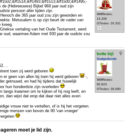
&#1502;&#1514;&#1493;&#1513;&#1500;&#1495;-
de (Hebreeuwse) Bijbel 969 jaar oud zijn
ste persoon aller tijden zijn.
WMRindex:
Henoch die 365 jaar oud zou zijn geworden en
14.206
wekte. Metusalem is op zijn beurt de vader van
OTindex: 20.331
e kreeg.
S
 Griekse vertaling van het Oude Testament, werd
aar oud, waarmee Adam met 930 jaar de oudste zou
botte bijl
Oudgediende
2....
mtrent toen zij werd geboren
en er geen van allen bij toen hij werd geboren
-,
WMRindex:
der getrouwd, en had hij tijdens dat huwelijk
90.824
oor hun honderdste zijn overleden
OTindex: 39.090
m langs kwamen om te kijken of hij nog leeft, en
en, dan wijst dat erop dat daar niet alles even
uidige vrouw niet te vertellen, of is hij het vergeten.
mmige mensen van boven de 90 'van vroeger'
 vergeten
geren moet je lid zijn.