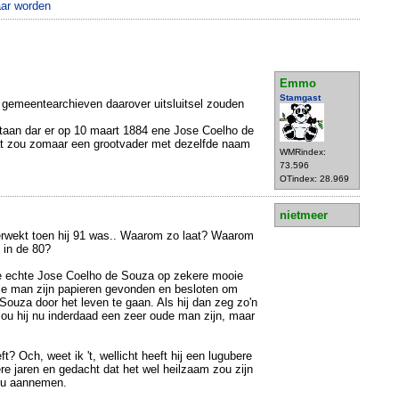
aar worden
Emmo
Stamgast
e gemeentearchieven daarover uitsluitsel zouden
taan dar er op 10 maart 1884 ene Jose Coelho de
at zou zomaar een grootvader met dezelfde naam
WMRindex:
73.596
OTindex: 28.969
nietmeer
 verwekt toen hij 91 was.. Waarom zo laat? Waarom
 in de 80?
de echte Jose Coelho de Souza op zekere mooie
ze man zijn papieren gevonden en besloten om
Souza door het leven te gaan. Als hij dan zeg zo'n
 zou hij nu inderdaad een zeer oude man zijn, maar
? Och, weet ik 't, wellicht heeft hij een lugubere
ere jaren en gedacht dat het wel heilzaam zou zijn
zou aannemen.