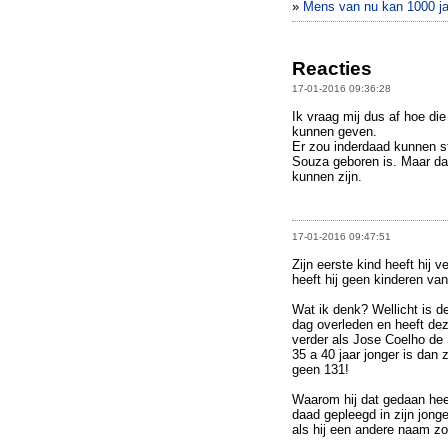
»
Mens van nu kan 1000 j
Reacties
17-01-2016 09:36:28
Ik vraag mij dus af hoe di
kunnen geven.
Er zou inderdaad kunnen s
Souza geboren is. Maar d
kunnen zijn.
17-01-2016 09:47:51
Zijn eerste kind heeft hij
heeft hij geen kinderen van
Wat ik denk? Wellicht is 
dag overleden en heeft de
verder als Jose Coelho de 
35 a 40 jaar jonger is dan
geen 131!
Waarom hij dat gedaan heeft
daad gepleegd in zijn jong
als hij een andere naam 