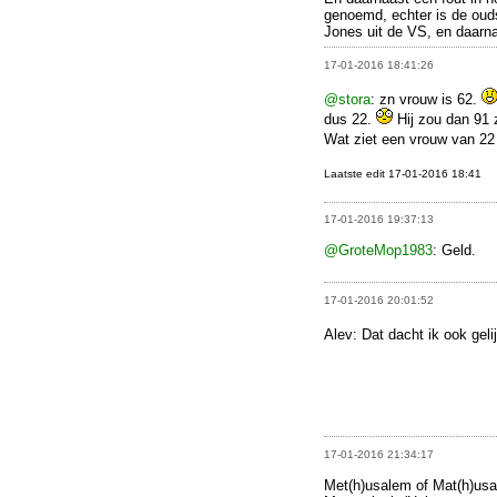
genoemd, echter is de oud
Jones uit de VS, en daarna
17-01-2016 18:41:26
@stora
: zn vrouw is 62.
dus 22.
Hij zou dan 91 
Wat ziet een vrouw van 22 
Laatste edit 17-01-2016 18:41
17-01-2016 19:37:13
@GroteMop1983
: Geld.
17-01-2016 20:01:52
Alev: Dat dacht ik ook geli
17-01-2016 21:34:17
Met(h)usalem of Mat(h)usa