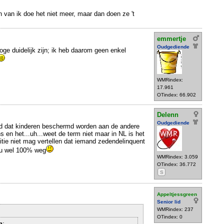
n van ik doe het niet meer, maar dan doen ze 't
emmertje
Oudgediende
ge duidelijk zijn; ik heb daarom geen enkel
WMRindex:
17.961
OTindex: 66.902
Delenn
Oudgediende
ed dat kinderen beschermd worden aan de andere
ns en het...uh...weet de term niet maar in NL is het
litie niet mag vertellen dat iemand zedendelinquent
nu wel 100% weg
WMRindex: 3.059
OTindex: 36.772
S
Appeltjessgreen
Senior lid
WMRindex: 237
OTindex: 0
n
: