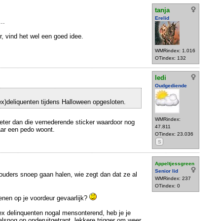
tanja
Erelid
..
r, vind het wel een goed idee.
WMRindex: 1.016
OTindex: 132
ledi
Oudgediende
ex)deliquenten tijdens Halloween opgesloten.
WMRindex:
 beter dan die vernederende sticker waardoor nog
47.811
ar een pedo woont.
OTindex: 23.036
S
Appeltjessgreen
Senior lid
 ouders snoep gaan halen, wie zegt dan dat ze al
WMRindex: 237
OTindex: 0
nen op je voordeur gevaarlijk?
ex delinquenten nogal mensonterend, heb je je
alsnog op onderuitgetrapt, lekkere trigger om weer