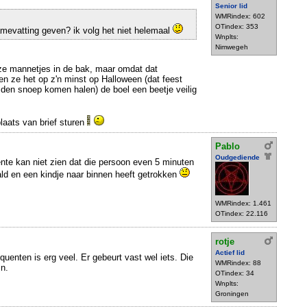
Senior lid
WMRindex: 602
OTindex: 353
amevatting geven? ik volg het niet helemaal
Wnplts:
Nimwegeh
eze mannetjes in de bak, maar omdat dat
llen ze het op z'n minst op Halloween (dat feest
emden snoep komen halen) de boel een beetje veilig
plaats van brief sturen
Pablo
Oudgediende
nte kan niet zien dat die persoon even 5 minuten
ald en een kindje naar binnen heeft getrokken
WMRindex: 1.461
OTindex: 22.116
rotje
Actief lid
uenten is erg veel. Er gebeurt vast wel iets. Die
WMRindex: 88
jn.
OTindex: 34
Wnplts:
Groningen