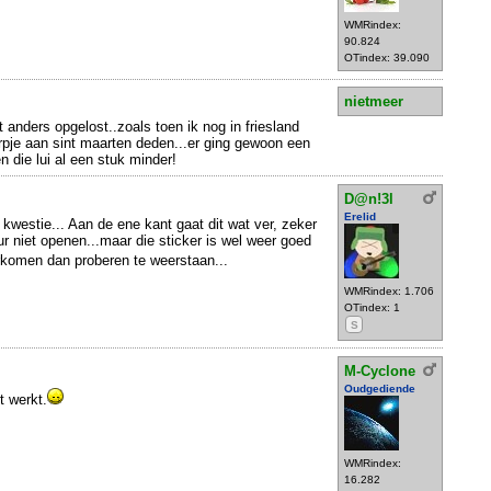
WMRindex:
90.824
OTindex: 39.090
nietmeer
 anders opgelost..zoals toen ik nog in friesland
rpje aan sint maarten deden...er ging gewoon een
 die lui al een stuk minder!
D@n!3l
Erelid
ke kwestie... Aan de ene kant gaat dit wat ver, zeker
ur niet openen...maar die sticker is wel weer goed
rkomen dan proberen te weerstaan...
WMRindex: 1.706
OTindex: 1
S
M-Cyclone
Oudgediende
t werkt.
WMRindex:
16.282