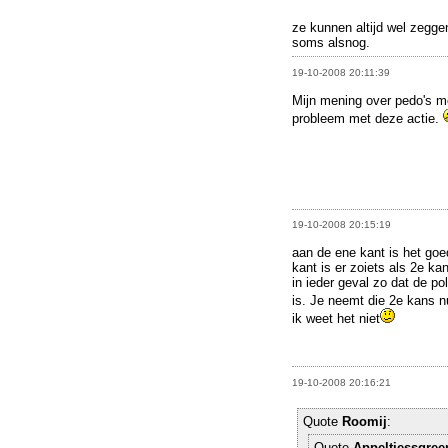
ze kunnen altijd wel zegge
soms alsnog.
19-10-2008 20:11:39
Mijn mening over pedo's mo
probleem met deze actie.
19-10-2008 20:15:19
aan de ene kant is het go
kant is er zoiets als 2e ka
in ieder geval zo dat de po
is. Je neemt die 2e kans 
ik weet het niet
19-10-2008 20:16:21
Quote
Roomij
:
Quote
Appeltjessgree