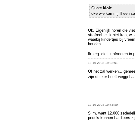
Quote
klok
:
oke wie kan mij ff een s
Ok. Eigenlijk horen die vi
strafrechtelijk niet kan, wi
waarbij kindertjes bij vre
houden.
Ik zeg: die lui afvoeren in 
19-10-2008 19:38:51
Of het zal werken... gemee
zijn sticker heeft weggeha
19-10-2008 19:44:49
Slim, want 12.000 zededeliq
pedo's kunnen hardleers zi