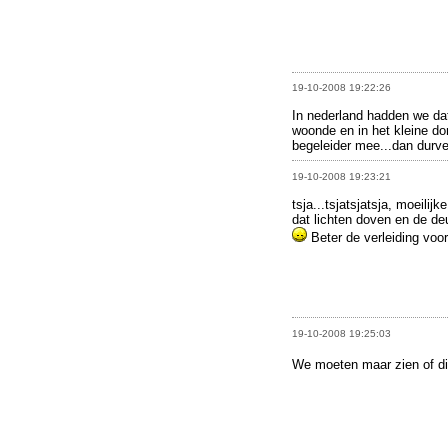
19-10-2008 19:22:26
In nederland hadden we dat
woonde en in het kleine do
begeleider mee...dan durven
19-10-2008 19:23:21
tsja...tsjatsjatsja, moeilij
dat lichten doven en de de
Beter de verleiding voo
19-10-2008 19:25:03
We moeten maar zien of di