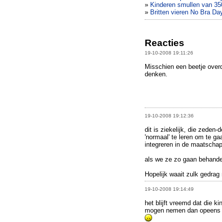
»
Kinderen smullen van 35
»
Britten vieren No Bra Da
Reacties
19-10-2008 19:11:26
Misschien een beetje overd
denken.
19-10-2008 19:12:36
dit is ziekelijk, die zeden
'normaal' te leren om te g
integreren in de maatschapi
als we ze zo gaan behande
Hopelijk waait zulk gedrag 
19-10-2008 19:14:49
het blijft vreemd dat die k
mogen nemen dan opeens d