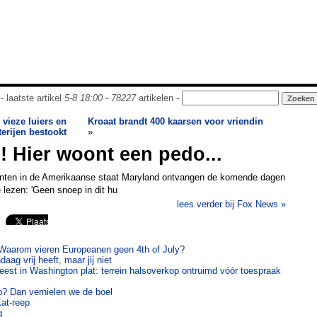
- laatste artikel
5-8 18:00
-
78227
artikelen -
 vieze luiers en
Kroaat brandt 400 kaarsen voor vriendin
terijen bestookt
»
 Hier woont een pedo...
enten in de Amerikaanse staat Maryland ontvangen de komende dagen
 lezen: 'Geen snoep in dit hu
lees verder bij Fox News »
Waarom vieren Europeanen geen 4th of July?
ag vrij heeft, maar jij niet
feest in Washington plat: terrein halsoverkop ontruimd vóór toespraak
? Dan vernielen we de boel
Kat-reep
g