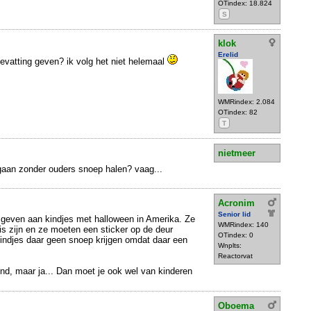
OTindex: 18.824
S
klok
Erelid
evatting geven? ik volg het niet helemaal
WMRindex: 2.084
OTindex: 82
T
nietmeer
gaan zonder ouders snoep halen? vaag...
Acronim
Senior lid
geven aan kindjes met halloween in Amerika. Ze
WMRindex: 140
is zijn en ze moeten een sticker op de deur
OTindex: 0
indjes daar geen snoep krijgen omdat daar een
Wnplts:
Reactorvat
nd, maar ja... Dan moet je ook wel van kinderen
Oboema