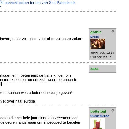
00 pannenkoeken ter ere van Sint Pannekoek
y
gothic
Erelid
reven, maar veiligheid voor alles zullen ze zeker
WMRindex: 1.818
OTindex: 5.537
zaza
-deliquenten moeten juist de kans krijgen om
aan met kinderen, en om zich weer te kunnen te
j...
len, kunnen we ze beter een spuitje geven!
niet over naar europa
botte bijl
Oudgediende
inderen die het hele jaar niets van vreemden aan
e deuren langs gaan om snoepgoed te bedelen