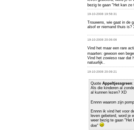
bezig te gaan "Het kan ze 
19-10-2008 19:58:31
Trouwens, wie gaat in de g
alsof er niemand thuis is?
19-10-2008 20:06:06
Vind het maar een rare act
maarten: gewoon een bege
Vind het zowieso raar dat 
natuurlijk..
19-10-2008 20:09:21
Quote
Appeltjessgreen
:
Als die kinderen al zond
al kunnen lezen? XD
Ennnn waarom zijn pompo
Ennnn ik vind het voor d
leven gebeterd, word je e
weer bezig te gaan "Het k
doe"