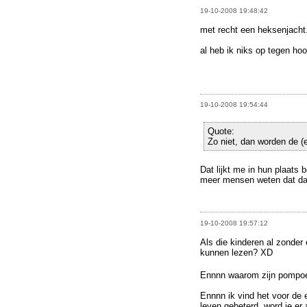
19-10-2008 19:48:42
met recht een heksenjacht.
al heb ik niks op tegen hoo
19-10-2008 19:54:44
Quote:
Zo niet, dan worden de (
Dat lijkt me in hun plaats
meer mensen weten dat da
19-10-2008 19:57:12
Als die kinderen al zonder
kunnen lezen? XD
Ennnn waarom zijn pompoe
Ennnn ik vind het voor de 
leven gebeterd, word je er 