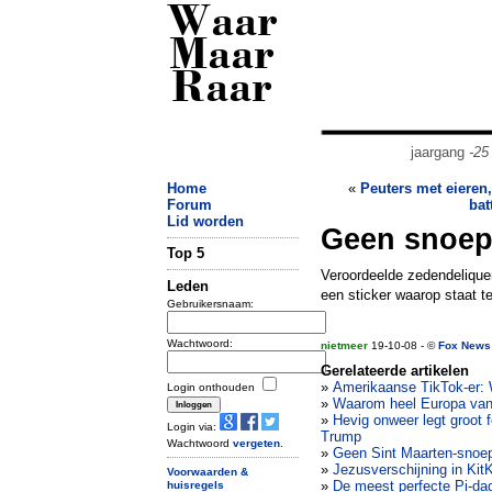
Waar
Maar
Raar
jaargang
-25
Home
«
Peuters met eieren,
Forum
bat
Lid worden
Geen snoep!
Top 5
Veroordeelde zedendeliqu
Leden
een sticker waarop staat te
Gebruikersnaam:
Wachtwoord:
nietmeer
19-10-08 - ©
Fox News
Gerelateerde artikelen
»
Amerikaanse TikTok-er: 
Login onthouden
»
Waarom heel Europa vanda
»
Hevig onweer legt groot 
Login via:
Trump
Wachtwoord
vergeten
.
»
Geen Sint Maarten-snoep
»
Jezusverschijning in Kit
Voorwaarden &
»
De meest perfecte Pi-da
huisregels