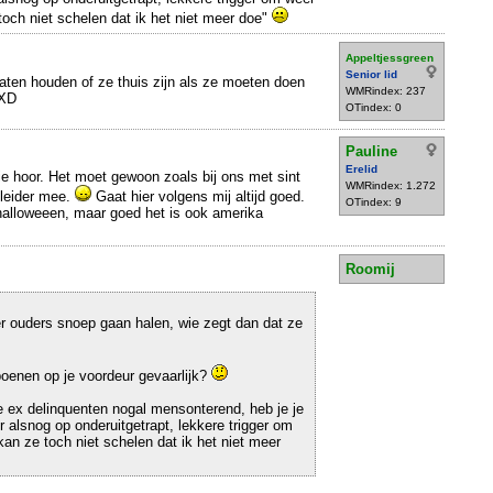
toch niet schelen dat ik het niet meer doe"
Appeltjessgreen
Senior lid
aten houden of ze thuis zijn als ze moeten doen
WMRindex: 237
 XD
OTindex: 0
Pauline
Erelid
ie hoor. Het moet gewoon zoals bij ons met sint
WMRindex: 1.272
leider mee.
Gaat hier volgens mij altijd goed.
OTindex: 9
halloweeen, maar goed het is ook amerika
Roomij
er ouders snoep gaan halen, wie zegt dan dat ze
enen op je voordeur gevaarlijk?
e ex delinquenten nogal mensonterend, heb je je
r alsnog op onderuitgetrapt, lekkere trigger om
an ze toch niet schelen dat ik het niet meer