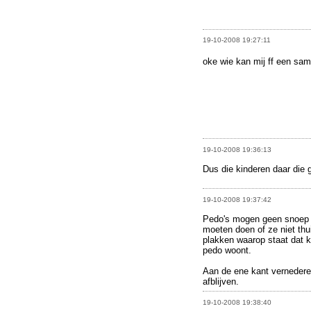
19-10-2008 19:27:11
oke wie kan mij ff een sam
19-10-2008 19:36:13
Dus die kinderen daar die 
19-10-2008 19:37:42
Pedo's mogen geen snoep 
moeten doen of ze niet thu
plakken waarop staat dat k
pedo woont.
Aan de ene kant vernedere
afblijven.
19-10-2008 19:38:40