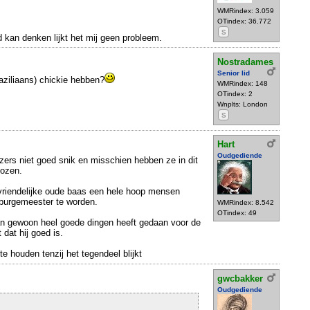
WMRindex: 3.059
OTindex: 36.772
S
d kan denken lijkt het mij geen probleem.
Nostradames
Senior lid
raziliaans) chickie hebben?
WMRindex: 148
OTindex: 2
Wnplts: London
S
Hart
Oudgediende
zers niet goed snik en misschien hebben ze in dit
kozen.
 vriendelijke oude baas een hele hoop mensen
burgemeester te worden.
WMRindex: 8.542
OTindex: 49
an gewoon heel goede dingen heeft gedaan voor de
dat hij goed is.
te houden tenzij het tegendeel blijkt
gwcbakker
Oudgediende