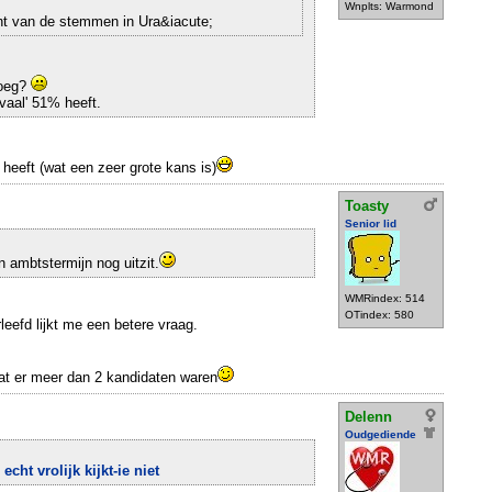
Wnplts: Warmond
nt van de stemmen in Ura&iacute;
noeg?
ivaal' 51% heeft.
l heeft (wat een zeer grote kans is)
Toasty
Senior lid
n ambtstermijn nog uitzit.
WMRindex: 514
OTindex: 580
leefd lijkt me een betere vraag.
 dat er meer dan 2 kandidaten waren
Delenn
Oudgediende
echt vrolijk kijkt-ie niet