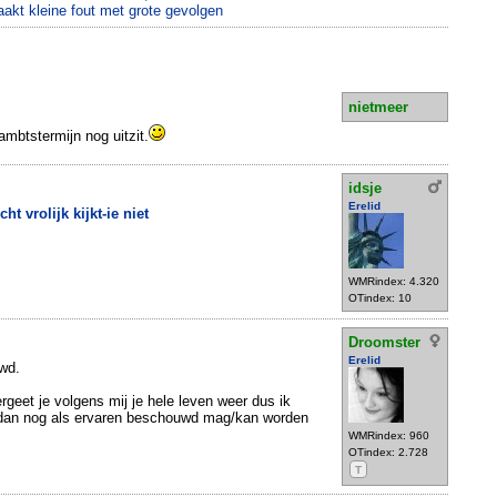
t kleine fout met grote gevolgen
nietmeer
 ambtstermijn nog uitzit.
idsje
Erelid
cht vrolijk kijkt-ie niet
WMRindex: 4.320
OTindex: 10
Droomster
Erelid
wd.
rgeet je volgens mij je hele leven weer dus ik
 dan nog als ervaren beschouwd mag/kan worden
WMRindex: 960
OTindex: 2.728
T