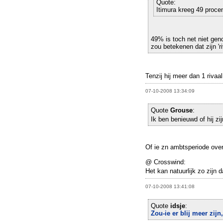
Quote:
Itimura kreeg 49 proce
49% is toch net niet ge
zou betekenen dat zijn 'r
Tenzij hij meer dan 1 rivaa
07-10-2008 13:34:09
Quote
Grouse
:
Ik ben benieuwd of hij zij
Of ie zn ambtsperiode over
@ Crosswind:
Het kan natuurlijk zo zijn
07-10-2008 13:41:08
Quote
idsje
:
Zou-ie er blij meer zijn, 