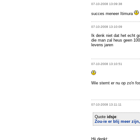
07-10-2008 13:09:38
succes meneer Itimura
07-10-2008 13:10:09
Ik denk niet dat het echt g
die man zal heus geen 100 
levens jaren
07-10-2008 13:10:51
Wie stemt er nu op zo'n fo
07-10-2008 13:11:11
Quote
idsje
:
Zou-ie er blij meer zijn, 
Hij denkt: