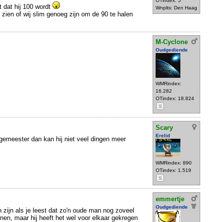
OTindex: 5
t dat hij 100 wordt
Wnplts: Den Haag
zien of wij slim genoeg zijn om de 90 te halen
M-Cyclone
Oudgediende
WMRindex:
16.282
OTindex: 18.824
S
Scary
Erelid
rgemeester dan kan hij niet veel dingen meer
WMRindex: 890
OTindex: 1.519
S
emmertje
Oudgediende
h zijn als je leest dat zo'n oude man nog zoveel
en, maar hij heeft het wel voor elkaar gekregen