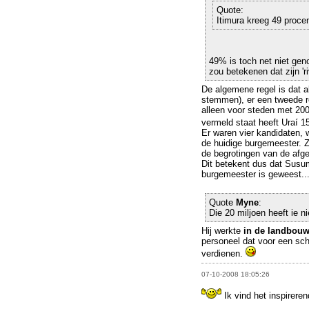
Quote:
Itimura kreeg 49 proce
49% is toch net niet ge
zou betekenen dat zijn 'r
De algemene regel is dat a
stemmen), er een tweede r
alleen voor steden met 200
vermeld staat heeft Uraí 
Er waren vier kandidaten, 
de huidige burgemeester. 
de begrotingen van de afge
Dit betekent dus dat Susumo
burgemeester is geweest..
Quote
Myne
:
Die 20 miljoen heeft ie ni
Hij werkte
in de landbou
personeel dat voor een schi
verdienen.
07-10-2008 18:05:26
Ik vind het inspireren