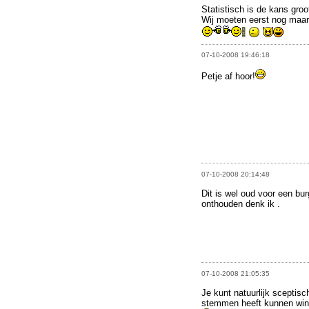
Statistisch is de kans groo
Wij moeten eerst nog maar 
07-10-2008 19:46:18
Petje af hoor!
07-10-2008 20:14:48
Dit is wel oud voor een bu
onthouden denk ik .
07-10-2008 21:05:35
Je kunt natuurlijk sceptisc
stemmen heeft kunnen winn