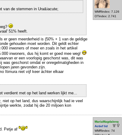
nt van de stemmen in Ura&iacute;
WMRindex: 7.126
OTindex: 2.741
noeg?
ivaal' 51% heeft.
ls er geen meerderheid is (50% + 1 van de geldige
onde gehouden moet worden. Dit geldt echter
.000 inwoners of meer en zoals in het artikel
15.000 inwoners, dus hij komt er goed mee weg!
waarvan er een voorlopig geschorst was, dit was
Zij was geschorst omdat er onregelmatigheden in
lopen jaren gevonden zijn.
 Itimura niet vijf keer áchter elkaar
.
et verdient met op het land werken lijkt me...
w
, niet op het land, dus waarschijnlijk had ie veel
jntje werkte, zodat hij die 20 miljoen kon
MariaMagdalena
Actief lid
d. Petje af
WMRindex: 74