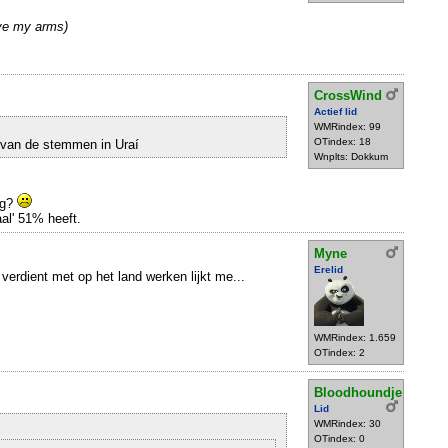
ove my arms)
CrossWind
Actief lid
WMRindex: 99
OTindex: 18
t van de stemmen in Uraí
Wnplts: Dokkum
eg?
aal' 51% heeft.
Myne
Erelid
 verdient met op het land werken lijkt me...
WMRindex: 1.659
OTindex: 2
Bloodhoundje
Lid
WMRindex: 30
OTindex: 0