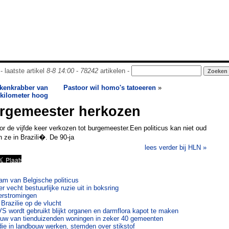
- laatste artikel
8-8 14:00
-
78242
artikelen -
kenkrabber van
Pastoor wil homo's tatoeeren
»
kilometer hoog
urgemeester herkozen
r de vijfde keer verkozen tot burgemeester.Een politicus kan niet oud
n ze in Brazili�. De 90-ja
lees verder bij HLN »
am van Belgische politicus
 vecht bestuurlijke ruzie uit in boksring
erstromingen
razilie op de vlucht
VS wordt gebruikt blijkt organen en darmflora kapot te maken
uw van tienduizenden woningen in zeker 40 gemeenten
die in landbouw werken, stemden over stikstof