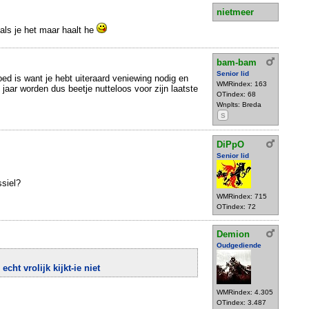
nietmeer
als je het maar haalt he
bam-bam
Senior lid
oed is want je hebt uiteraard veniewing nodig en
WMRindex: 163
jaar worden dus beetje nutteloos voor zijn laatste
OTindex: 68
Wnplts: Breda
S
DiPpO
Senior lid
ssiel?
WMRindex: 715
OTindex: 72
Demion
Oudgediende
echt vrolijk kijkt-ie niet
WMRindex: 4.305
OTindex: 3.487