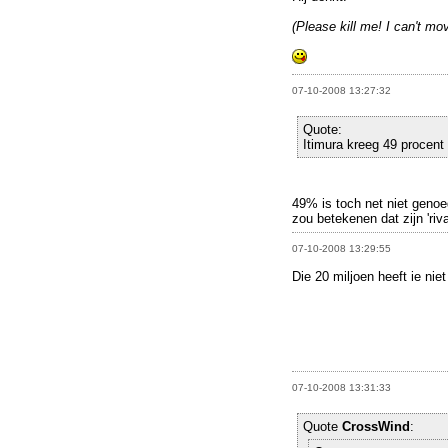
(Please kill me! I can't m
07-10-2008 13:27:32
Quote:
Itimura kreeg 49 procen
49% is toch net niet geno
zou betekenen dat zijn 'riv
07-10-2008 13:29:55
Die 20 miljoen heeft ie niet
07-10-2008 13:31:33
Quote
CrossWind
: