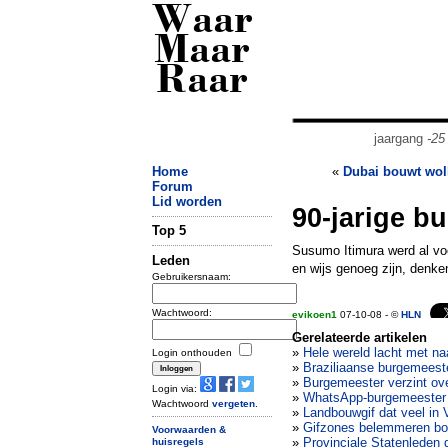
Waar
Maar
Raar
jaargang
-25
Home
«
Dubai bouwt wol
Forum
Lid worden
90-jarige b
Top 5
Susumo Itimura werd al voo
Leden
en wijs genoeg zijn, denke
Gebruikersnaam:
Wachtwoord:
evikoen1
07-10-08 - ©
HLN
Gerelateerde artikelen
»
Hele wereld lacht met na
Login onthouden
»
Braziliaanse burgemeester
»
Burgemeester verzint ov
Login via:
»
WhatsApp-burgemeester B
Wachtwoord
vergeten
.
»
Landbouwgif dat veel in 
»
Gifzones belemmeren bo
Voorwaarden &
»
Provinciale Statenleden 
huisregels