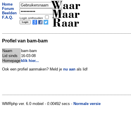
Waar
Home
Forum
Maar
Beelden
F.A.Q.
Login onthouden
Raar
Profiel van bam-bam
Naam
bam-bam
Lid sinds
16-03-08
Homepage
klik hier...
Ook een profiel aanmaken? Meld je
nu aan
als lid!
WMRphp ver. 6.0 mobiel -
0.00492
secs -
Normale versie