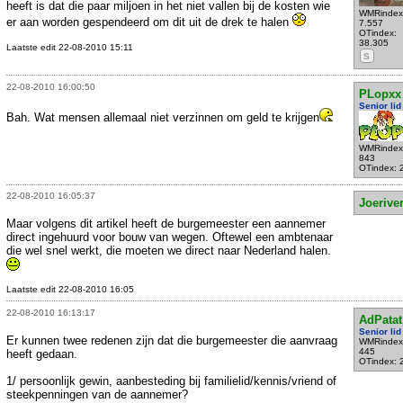
heeft is dat die paar miljoen in het niet vallen bij de kosten wie
WMRindex
er aan worden gespendeerd om dit uit de drek te halen
7.557
OTindex:
38.305
Laatste edit 22-08-2010 15:11
S
22-08-2010 16:00:50
PLopxx
Senior lid
Bah. Wat mensen allemaal niet verzinnen om geld te krijgen
WMRindex
843
OTindex: 
22-08-2010 16:05:37
Joerive
Maar volgens dit artikel heeft de burgemeester een aannemer
direct ingehuurd voor bouw van wegen. Oftewel een ambtenaar
die wel snel werkt, die moeten we direct naar Nederland halen.
Laatste edit 22-08-2010 16:05
22-08-2010 16:13:17
AdPatat
Senior lid
Er kunnen twee redenen zijn dat die burgemeester die aanvraag
WMRindex
445
heeft gedaan.
OTindex: 
1/ persoonlijk gewin, aanbesteding bij familielid/kennis/vriend of
steekpenningen van de aannemer?