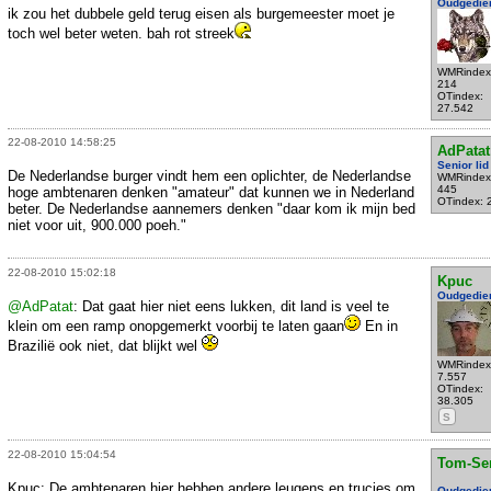
Oudgedie
ik zou het dubbele geld terug eisen als burgemeester moet je
toch wel beter weten. bah rot streek
WMRindex
214
OTindex:
27.542
22-08-2010 14:58:25
AdPatat
Senior lid
De Nederlandse burger vindt hem een oplichter, de Nederlandse
WMRindex
445
hoge ambtenaren denken "amateur" dat kunnen we in Nederland
OTindex: 
beter. De Nederlandse aannemers denken "daar kom ik mijn bed
niet voor uit, 900.000 poeh."
22-08-2010 15:02:18
Kpuc
Oudgedie
@AdPatat
: Dat gaat hier niet eens lukken, dit land is veel te
klein om een ramp onopgemerkt voorbij te laten gaan
En in
Brazilië ook niet, dat blijkt wel
WMRindex
7.557
OTindex:
38.305
S
22-08-2010 15:04:54
Tom-Se
Kpuc: De ambtenaren hier hebben andere leugens en trucjes om
Oudgedie