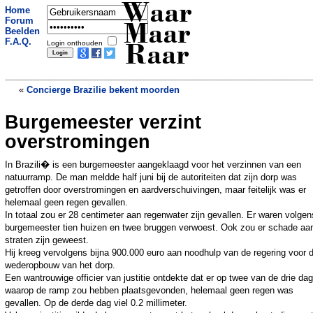
Waar
Home
Forum
Maar
Beelden
F.A.Q.
Login onthouden
Raar
«
Concierge Brazilie bekent moorden
Burgemeester verzint
Chinees zonder armen verrast jury
»
overstromingen
In Brazili� is een burgemeester aangeklaagd voor het verzinnen van een
natuurramp. De man meldde half juni bij de autoriteiten dat zijn dorp was
getroffen door overstromingen en aardverschuivingen, maar feitelijk was er
helemaal geen regen gevallen.
In totaal zou er 28 centimeter aan regenwater zijn gevallen. Er waren volgen
burgemeester tien huizen en twee bruggen verwoest. Ook zou er schade aa
straten zijn geweest.
Hij kreeg vervolgens bijna 900.000 euro aan noodhulp van de regering voor 
wederopbouw van het dorp.
Een wantrouwige officier van justitie ontdekte dat er op twee van de drie da
waarop de ramp zou hebben plaatsgevonden, helemaal geen regen was
gevallen. Op de derde dag viel 0.2 millimeter.