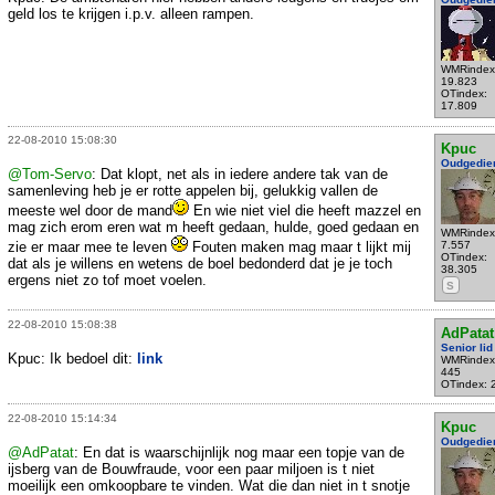
geld los te krijgen i.p.v. alleen rampen.
WMRindex
19.823
OTindex:
17.809
22-08-2010 15:08:30
Kpuc
Oudgedie
@Tom-Servo
: Dat klopt, net als in iedere andere tak van de
samenleving heb je er rotte appelen bij, gelukkig vallen de
meeste wel door de mand
En wie niet viel die heeft mazzel en
mag zich erom eren wat m heeft gedaan, hulde, goed gedaan en
WMRindex
zie er maar mee te leven
Fouten maken mag maar t lijkt mij
7.557
OTindex:
dat als je willens en wetens de boel bedonderd dat je je toch
38.305
ergens niet zo tof moet voelen.
S
22-08-2010 15:08:38
AdPatat
Senior lid
Kpuc: Ik bedoel dit:
link
WMRindex
445
OTindex: 
22-08-2010 15:14:34
Kpuc
Oudgedie
@AdPatat
: En dat is waarschijnlijk nog maar een topje van de
ijsberg van de Bouwfraude, voor een paar miljoen is t niet
moeilijk een omkoopbare te vinden. Wat die dan niet in t snotje