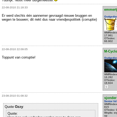
Tuurlijk. Nooit meer burgemeester.
22-08-2010 21:18:33
emmert
Er werd slechts één aannemer gevraagd nieuwe bruggen en
Oudgedie
wegen te bouwen; dit riekt dus naar vriendjespolitiek (corruptie)
WMRindex
17.961
OTindex:
66.902
22-08-2010 22:09:05
M-Cycl
Toppunt van corruptie!
Oudgedie
WMRindex
16.282
OTindex:
18.824
S
23-08-2010 01:08:32
sjonder
Senior lid
WMRindex
Quote
Ozzy
:
815
OTindex: 
Wnplts: e
Quote:
op