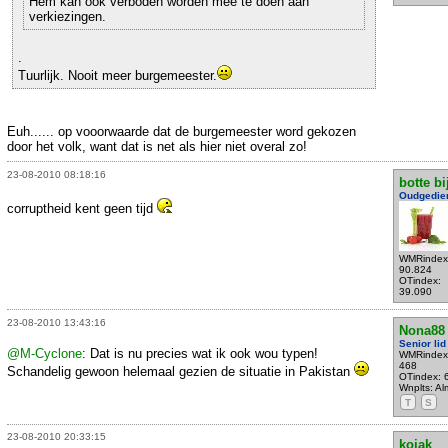
Hem kan ook verboden worden mee te doen aan
verkiezingen.
.
Tuurlijk. Nooit meer burgemeester.
Euh...... op vooorwaarde dat de burgemeester word gekozen
door het volk, want dat is net als hier niet overal zo!
23-08-2010 08:18:16
botte bi
Oudgedie
corruptheid kent geen tijd
WMRindex
90.824
OTindex:
39.090
23-08-2010 13:43:16
Nona88
Senior lid
@M-Cyclone
: Dat is nu precies wat ik ook wou typen!
WMRindex
468
Schandelig gewoon helemaal gezien de situatie in Pakistan
OTindex: 
Wnplts: Al
T
S
23-08-2010 20:33:15
kojak