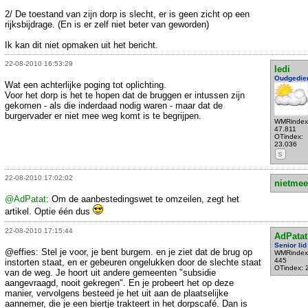
2/ De toestand van zijn dorp is slecht, er is geen zicht op een
rijksbijdrage. (En is er zelf niet beter van geworden)
Ik kan dit niet opmaken uit het bericht.
22-08-2010 16:53:29
ledi
Oudgedie
Wat een achterlijke poging tot oplichting.
Voor het dorp is het te hopen dat de bruggen er intussen zijn
gekomen - als die inderdaad nodig waren - maar dat de
burgervader er niet mee weg komt is te begrijpen.
WMRindex
47.811
OTindex:
23.036
S
22-08-2010 17:02:02
nietmee
@AdPatat
: Om de aanbestedingswet te omzeilen, zegt het
artikel. Optie één dus
22-08-2010 17:15:44
AdPatat
Senior lid
@effies: Stel je voor, je bent burgem. en je ziet dat de brug op
WMRindex
445
instorten staat, en er gebeuren ongelukken door de slechte staat
OTindex: 
van de weg. Je hoort uit andere gemeenten "subsidie
aangevraagd, nooit gekregen". En je probeert het op deze
manier, vervolgens besteed je het uit aan de plaatselijke
aannemer, die je een biertje trakteert in het dorpscafé. Dan is