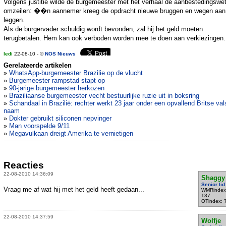
Volgens justitie wilde de burgemeester met het verhaal de aanbestedingswe
omzeilen: ��n aannemer kreeg de opdracht nieuwe bruggen en wegen aan
leggen.
Als de burgervader schuldig wordt bevonden, zal hij het geld moeten
terugbetalen. Hem kan ook verboden worden mee te doen aan verkiezingen.
ledi
22-08-10 - ©
NOS Nieuws
Gerelateerde artikelen
»
WhatsApp-burgemeester Brazilie op de vlucht
»
Burgemeester rampstad stapt op
»
90-jarige burgemeester herkozen
»
Braziliaanse burgemeester vecht bestuurlijke ruzie uit in boksring
»
Schandaal in Brazilië: rechter werkt 23 jaar onder een opvallend Britse val
naam
»
Dokter gebruikt siliconen nepvinger
»
Man voorspelde 9/11
»
Megavulkaan dreigt Amerika te vernietigen
Reacties
22-08-2010 14:36:09
Shaggy
Senior lid
Vraag me af wat hij met het geld heeft gedaan...
WMRindex
137
OTindex: 
22-08-2010 14:37:59
Wolfje