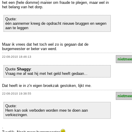
het een (hele domme) manier om fraude te plegen, maar wel in
het belang van het dorp.
Quote:
één aannemer kreeg de opdracht nieuwe bruggen en wegen
aan te leggen
Maar ik vrees dat het toch wel zo is gegaan dat de
burgemeester er beter van werd.
22-08-2010 18:46:13
nietmee
Quote
Shaggy
:
Vraag me af wat hij met het geld heeft gedaan...
Dat heeft ie in z'n eigen broekzak gestoken, lijkt me.
22-08-2010 19:38:55
nietmee
Quote:
Hem kan ook verboden worden mee te doen aan
verkiezingen.
.