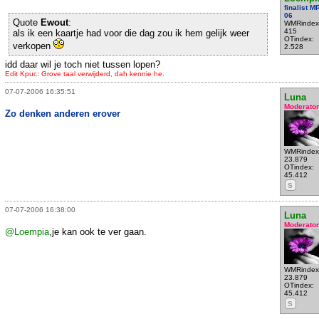
finalist 
06
Quote
Ewout
:
WMRindex
415
als ik een kaartje had voor die dag zou ik hem gelijk weer
OTindex:
verkopen
2.528
idd daar wil je toch niet tussen lopen?
Edit Kpuc: Grove taal verwijderd, dah kennie he.
07-07-2006 16:35:51
Luna
Moderator
Zo denken anderen erover
WMRindex
23.879
OTindex:
45.412
S
07-07-2006 16:38:00
Luna
Moderator
@Loempia
,je kan ook te ver gaan.
WMRindex
23.879
OTindex:
45.412
S