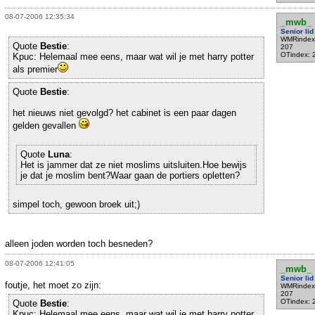
08-07-2006 12:35:34
_mwb_
Senior lid
WMRindex
Quote
Bestie
:
207
OTindex: 
Kpuc: Helemaal mee eens, maar wat wil je met harry potter
als premier
Quote
Bestie
:
het nieuws niet gevolgd? het cabinet is een paar dagen
gelden gevallen
Quote
Luna
:
Het is jammer dat ze niet moslims uitsluiten.Hoe bewijs
je dat je moslim bent?Waar gaan de portiers opletten?
simpel toch, gewoon broek uit;)
alleen joden worden toch besneden?
08-07-2006 12:41:05
_mwb_
Senior lid
foutje, het moet zo zijn:
WMRindex
207
OTindex: 
Quote
Bestie
:
Kpuc: Helemaal mee eens, maar wat wil je met harry potter