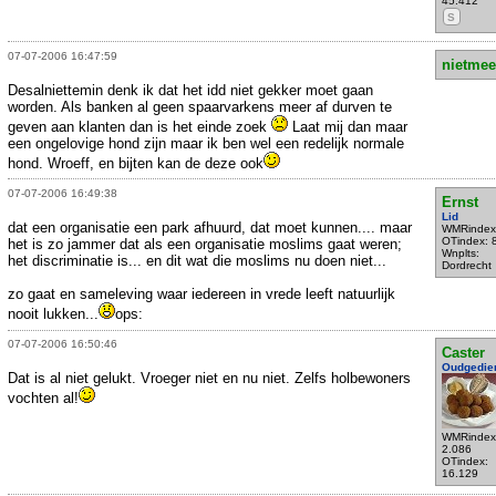
45.412
S
07-07-2006 16:47:59
nietmee
Desalniettemin denk ik dat het idd niet gekker moet gaan
worden. Als banken al geen spaarvarkens meer af durven te
geven aan klanten dan is het einde zoek
Laat mij dan maar
een ongelovige hond zijn maar ik ben wel een redelijk normale
hond. Wroeff, en bijten kan de deze ook
07-07-2006 16:49:38
Ernst
Lid
dat een organisatie een park afhuurd, dat moet kunnen.... maar
WMRindex
OTindex: 
het is zo jammer dat als een organisatie moslims gaat weren;
Wnplts:
het discriminatie is... en dit wat die moslims nu doen niet...
Dordrecht
zo gaat en sameleving waar iedereen in vrede leeft natuurlijk
nooit lukken...
ops:
07-07-2006 16:50:46
Caster
Oudgedie
Dat is al niet gelukt. Vroeger niet en nu niet. Zelfs holbewoners
vochten al!
WMRindex
2.086
OTindex:
16.129