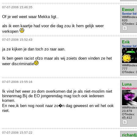
07-07-2006 15:46:35
Ewout
Senior lid
Of je wel weet waar Mekka ligt..
WMRindex
620
OTindex: 
als ik een kaartje had voor die dag zou ik hem gelijk weer
S
verkopen
07-07-2006 15:52:43
Erik
Senior lid
ja ze kijken je dan toch zo raar aan.
Ik ben geen racist ofzo maar als wij zoiets doen vinden ze het
weer discriminatie
WMRindex
777
OTindex: 
07-07-2006 15:55:16
Luna
Moderator
Ik vind het weer zo dom overkomen dat je als niet-moslim niet
binnenmag.Bij de EO jongerendag mag toch ook iedereen
komen.
En nee,ik ben nog nooit naar zo�n dag geweest en wil het ook
WMRindex
niet.
23.879
OTindex:
45.412
S
07-07-2006 15:57:22
richardj