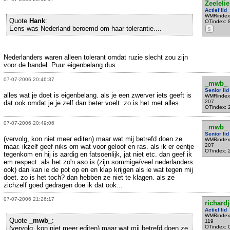
Zeelelie
Actief lid
WMRindex
Quote
Hank
:
OTindex: 
Eens was Nederland beroemd om haar tolerantie....
S
Nederlanders waren alleen tolerant omdat ruzie slecht zou zijn
voor de handel. Puur eigenbelang dus.
07-07-2006 20:46:37
_mwb_
Senior lid
alles wat je doet is eigenbelang. als je een zwerver iets geeft is
WMRindex
207
dat ook omdat je je zelf dan beter voelt. zo is het met alles.
OTindex: 
07-07-2006 20:49:06
_mwb_
Senior lid
(vervolg, kon niet meer editen) maar wat mij betrefd doen ze
WMRindex
207
maar. ikzelf geef niks om wat voor geloof en ras. als ik er eentje
OTindex: 
tegenkom en hij is aardig en fatsoenlijk, jat niet etc. dan geef ik
em respect. als het zo'n aso is (zijn sommige/veel nederlanders
ook) dan kan ie de pot op en en klap krijgen als ie wat tegen mij
doet. zo is het toch? dan hebben ze niet te klagen. als ze
zichzelf goed gedragen doe ik dat ook...
07-07-2006 21:26:17
richardj
Actief lid
WMRindex
Quote
_mwb_
:
119
OTindex: 
(vervolg, kon niet meer editen) maar wat mij betrefd doen ze