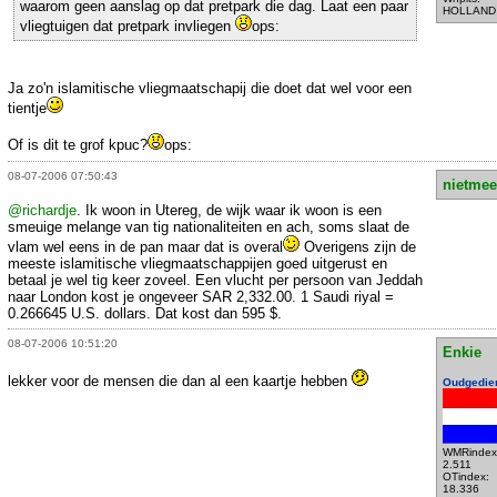
waarom geen aanslag op dat pretpark die dag. Laat een paar
HOLLAND
vliegtuigen dat pretpark invliegen
ops:
Ja zo'n islamitische vliegmaatschapij die doet dat wel voor een
tientje
Of is dit te grof kpuc?
ops:
08-07-2006 07:50:43
nietmee
@richardje
. Ik woon in Utereg, de wijk waar ik woon is een
smeuige melange van tig nationaliteiten en ach, soms slaat de
vlam wel eens in de pan maar dat is overal
Overigens zijn de
meeste islamitische vliegmaatschappijen goed uitgerust en
betaal je wel tig keer zoveel. Een vlucht per persoon van Jeddah
naar London kost je ongeveer SAR 2,332.00. 1 Saudi riyal =
0.266645 U.S. dollars. Dat kost dan 595 $.
08-07-2006 10:51:20
Enkie
lekker voor de mensen die dan al een kaartje hebben
Oudgedie
WMRindex
2.511
OTindex:
18.336