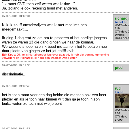
"Ik moet GVD toch zelf weten wat ik doe..."
Ja, zolang je ook rekening houd met anderen.
07-07-2006 18:43:31
richardj
Actief lid
Kijk ik zal ff omschwrijven wat ik met moslims heb
WMRindex
119
meegemaakt....
OTindex: 
Wnplts:
Ik ging 1 dag emt ze om om te proberen of het aardige jongens
HOLLAND
waren ze waren 13 die dang gingen we naar de konmar.
We woudne snoep halen ik bood me aan om het te betalen nee
daar plaats van gingen ze het jatten!!!!:evil:
Edit Kpuc: Ok, er is hier al eerder iets over gezegd, ik heb die domme opmerking
verwijderd en Richardje, je hebt een waarschuwing zitten!
07-07-2006 19:01:34
pied
discriminatie...
07-07-2006 19:18:48
r03l
Erelid
het is toch maar voor een dag hebbe die mensen ook een keer
plezier en als je toch naar binnen wilt dan ga je toch in zon
burka weten ze toch niet wie je bent
WMRindex
784
OTindex:
1.990
07-07-2006 20:11:17