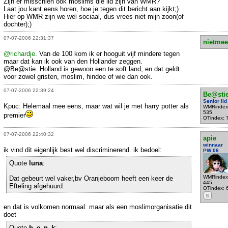
Zijn er misschien ook moslims die lid zijn van WMR?
Laat jou kant eens horen, hoe je tegen dit bericht aan kijkt;)
Hier op WMR zijn we wel sociaal, dus vrees niet mijn zoon(of
dochter);)
07-07-2006 22:31:37
nietmee
@richardje
. Van de 100 kom ik er hooguit vijf mindere tegen
maar dat kan ik ook van den Hollander zeggen.
@Be@stie. Holland is gewoon een te soft land, en dat geldt
voor zowel gristen, moslim, hindoe of wie dan ook.
07-07-2006 22:39:24
Be@sti
Senior lid
Kpuc: Helemaal mee eens, maar wat wil je met harry potter als
WMRindex
535
premier
OTindex: 
07-07-2006 22:40:32
apie
winnaar
ik vind dit eigenlijk best wel discriminerend. ik bedoel:
PW 06
Quote
luna
:
WMRindex
Dat gebeurt wel vaker,bv Oranjeboom heeft een keer de
445
Efteling afgehuurd.
OTindex: 
S
en dat is volkomen normaal. maar als een moslimorganisatie dit
doet
Quote
h_e_n_k
: