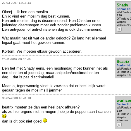
22-03-2007 12:18:44
Shady
Senior lid
Okeej .. Ik ben een moslim
WMRindex
136
En ik vind een moslim dag best kunnen.
OTindex: 
Een anti-moslim dag is discriminerend. Een Christen-en of
Wnplts:
jodendag daarentegen moet ook zonder problemen kunnen.
Velsen-No
Een anti-joden of anti-christenen dag is ook discriminerend.
S
Wat maakt het uit wat de ander geloofd? Zo lang het allemaal
legaal gaat moet het gewoon kunnen.
Kortom: We moeten elkaar gewoon accepteren.
25-11-2007 00:05:46
Beatrix
Junior lid
Ben het met Shady eens, een moslimdag moet kunnen net als
WMRindex
OTindex: 
een christen of jodendag, maar antijoden/moslim/christen
Wnplts: Ut
dag....dat is pas discriminatie!!
Maar ja, tegenwoordig vindt ik zowiezo dat er heel lelijk wordt
gedaan tegen de moslims!! jammer
30-05-2008 16:41:18
wurlize
Senior lid
beatrix moeten ze dan een heel park afhuren?
WMRindex
139
als ze hier ergens niet in mogen ,heb je de poppen aan t dansen
OTindex: 
Wnplts:
afferden
dan is dit ook niet goed
S