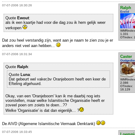
07-07-2006 16:30:26
Ralph
Erelid
Quote
Ewout
:
als ik een kaartje had voor die dag zou ik hem gelijk weer
verkopen
WMRindex
1.331
OTindex: 
Dat zou heel verstandig zijn, want aan je naam te zien zou je er
anders niet veel aan hebben...
07-07-2006 16:31:34
Caster
Oudgedie
Quote
Ralph
:
Quote
Luna
:
Dat gebeurt wel vaker,bv Oranjeboom heeft een keer de
WMRindex
2.086
Efteling afgehuurd.
OTindex:
16.129
Okay, van een 'Oranjeboom' kan ik me daarbij nog iets
voorstellen, maar welke Islamitische Organisatie heeft er
zoveel poen om zoiets te doen...??
Welke 'Organisatie' is dat dan eigenlijk... ?
De AIVD (Algemene Islamitische Vermaak Denktank)
07-07-2006 16:33:45
Loempi