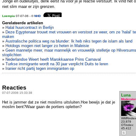
Jonge en oudeluitjes, denk eerst na voor je je reactie verstuurt. Ik vind het 
niet slim maar er zijn grenzen.
Loempia
07-07-06 - ©
NHD
Gerelateerde artikelen
»
Halal huurcontract in Berlijn
»
Deze Egyptenaar trouwt met vrouwen en verstoot ze weer, om ze ‘halal’ te
maken
»
Australische politica weg na blunder: Ik heb niks tegen de islam als land
»
Hotdogs mogen niet langer zo heten in Maleisie
»
Geen mannetje meer, maar mannelijk en vrouwelijk stelletje op Hilversum
stoplichten
»
Nederlandse Weert heeft Marokkaanse Prins Carnaval
»
Turkse immigrante wordt na 30 jaar verplicht Duits te leren
»
Iranier richt partij tegen immigranten op
Reacties
07-07-2006 15:33:38
Luna
Moderator
Het is jammer dat ze niet moslims uitsluiten.Hoe bewijs je dat je
moslim bent?Waar gaan de portiers opletten?
WMRindex
23.879
OTindex:
45.412
S