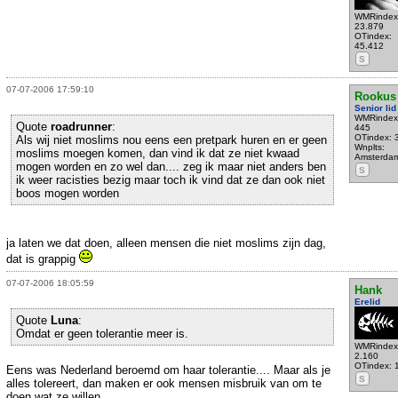
WMRindex
23.879
OTindex:
45.412
S
07-07-2006 17:59:10
Rookus
Senior lid
WMRindex
Quote
roadrunner
:
445
OTindex: 
Als wij niet moslims nou eens een pretpark huren en er geen
Wnplts:
moslims moegen komen, dan vind ik dat ze niet kwaad
Amsterda
mogen worden en zo wel dan.... zeg ik maar niet anders ben
S
ik weer racisties bezig maar toch ik vind dat ze dan ook niet
boos mogen worden
ja laten we dat doen, alleen mensen die niet moslims zijn dag,
dat is grappig
07-07-2006 18:05:59
Hank
Erelid
Quote
Luna
:
Omdat er geen tolerantie meer is.
WMRindex
2.160
OTindex: 
Eens was Nederland beroemd om haar tolerantie.... Maar als je
S
alles tolereert, dan maken er ook mensen misbruik van om te
doen wat ze willen...