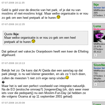
07-07-2006 16:11:35
Ikje
Senior lid
Geld is geld voor de directie van het park, of je dat nu van
WMRindex
395
moslims of niet-moslims krijgt. Maar welke organisatie is er nou
OTindex: 
zo gek om een heel pretpark af te huren.
07-07-2006 16:12:35
Luna
Moderator
Quote
Ikje
:
Maar welke organisatie is er nou zo gek om een heel
pretpark af te huren.
WMRindex
23.879
OTindex:
Dat gebeurt wel vaker,bv Oranjeboom heeft een keer de Efteling
45.412
afgehuurd.
S
07-07-2006 16:13:13
SlomNo
Senior lid
Bekijk het zo: De kans dat Al Qaida dan een aanslag op dat
WMRindex
731
park pleegt, is nu wel kleiner geworden, en als ze 't toch doen,
OTindex: 
zullen de meesten 't niet zo'n erge ramp vinden
Wnplts:
Landgraaf
�
S
Maar het is wel een perfect voorbeeld van integratie natuurlijk.
Na de EO (erotische omroep?) JongerenDag (oh, da's weer meer
iets voor die pedopartij) nu een Moslim-Fun-Day (al hebben ze
die volgens Osama al op 11 september 2001 gehad)
07-07-2006 16:20:09
Luna