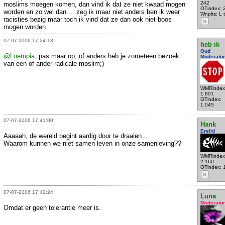
242
moslims moegen komen, dan vind ik dat ze niet kwaad mogen
OTindex: 
worden en zo wel dan.... zeg ik maar niet anders ben ik weer
Wnplts: L 
racisties bezig maar toch ik vind dat ze dan ook niet boos
S
mogen worden
07-07-2006 17:24:13
heb ik
Oud
@Loempia
, pas maar op, of anders heb je zometeen bezoek
Moderator
van een of ander radicale moslim;)
WMRindex
1.801
OTindex:
1.045
07-07-2006 17:41:00
Hank
Erelid
Aaaaah, de wereld begint aardig door te draaien...
Waarom kunnen we niet samen leven in onze samenleving??
WMRindex
2.160
OTindex: 
S
07-07-2006 17:42:24
Luna
Moderator
Omdat er geen tolerantie meer is.