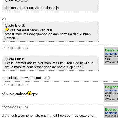
denken ze echt dat ze speciaal zijn
en
Quote
B.o.G
:
valt het weer tegen van hun
omdat moslims ook gewoon op een normale dag kunnen
komen...
07-07-2006 23:01:26
Be@sti
Senior lid
WMRindex
Quote
Luna
:
535
OTindex: 
Het is jammer dat ze niet moslims uitsluiten.Hoe bewijs je
dat je moslim bent?Waar gaan de portiers opletten?
simpel toch, gewoon broek uit;)
07-07-2006 23:21:07
Be@sti
Senior lid
of burka omhoog
ops:
WMRindex
535
OTindex: 
07-07-2006 23:41:38
Bobiebi
Senior lid
dit is toch weer je reinste onzin... dit hoort echt op deze site...
WMRindex