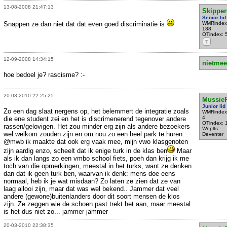
13-08-2008 21:47:13
Skipper
Senior lid
Snappen ze dan niet dat dat even goed discriminatie is
WMRindex
188
OTindex: 
T
12-09-2008 14:34:15
nietmee
hoe bedoel je? rascisme? :-
20-03-2010 22:25:25
Mussie
Junior lid
Zo een dag slaat nergens op, het belemmert de integratie zoals
WMRindex
4
die ene student zei en het is discrimenerend tegenover andere
OTindex: 
rassen/gelovigen. Het zou minder erg zijn als andere bezoekers
Wnplts:
wel welkom zouden zijn en om nou zo een heel park te huren...
Deventer
@mwb ik maakte dat ook erg vaak mee, mijn vwo klasgenoten
zijn aardig enzo, scheelt dat ik enige turk in de klas ben
Maar
als ik dan langs zo een vmbo school fiets, poeh dan krijg ik me
toch van die opmerkingen, meestal in het turks, want ze denken
dan dat ik geen turk ben, waarvan ik denk: mens doe eens
normaal, heb ik je wat misdaan? Zo laten ze zien dat ze van
laag allooi zijn, maar dat was wel bekend.. Jammer dat veel
andere (gewone)buitenlanders door dit soort mensen de klos
zijn. Ze zeggen wie de schoen past trekt het aan, maar meestal
is het dus niet zo... jammer jammer
20-03-2010 22:38:35