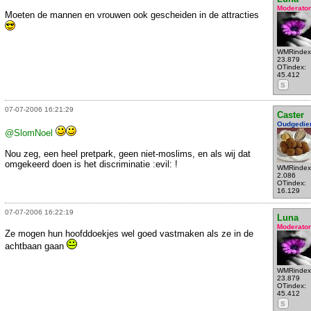
Moderator
Moeten de mannen en vrouwen ook gescheiden in de attracties
WMRindex
23.879
OTindex:
45.412
S
07-07-2006 16:21:29
Caster
Oudgedie
@SlomNoel
Nou zeg, een heel pretpark, geen niet-moslims, en als wij dat
omgekeerd doen is het discriminatie :evil: !
WMRindex
2.086
OTindex:
16.129
07-07-2006 16:22:19
Luna
Moderator
Ze mogen hun hoofddoekjes wel goed vastmaken als ze in de
achtbaan gaan
WMRindex
23.879
OTindex:
45.412
S