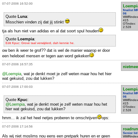
07-07-2006 16:52:00
Loempi
finalist 
06
Quote
Luna
:
WMRindex
415
Misschien vinden zij dat jij stinkt
OTindex:
2.528
tja als hun niet van adidas en al dat soort spul houden
Quote
Loempia
:
Edit Kpuc: Grove taal verwijderd, dah kennie he.
ow ben ik weer te grof?? dat is wel de manier waarop er door
een heleboel mensen er tegen aan word gekeken
07-07-2006 16:57:35
nietmee
@Loempia
, wat je denkt moet je zelf weten maar hou het hier
wat gekuisd, zou dat lukken?
07-07-2006 17:00:03
Loempi
finalist 
06
Quote
Kpuc
:
WMRindex
415
@Loempia
, wat je denkt moet je zelf weten maar hou het
OTindex:
hier wat gekuisd, zou dat lukken?
2.528
hmm... ik zal het heel netjes proberen te omschrijven
ops:
07-07-2006 17:14:56
roadrun
Senior lid
Als wij niet moslims nou eens een pretpark huren en er geen
WMRindex