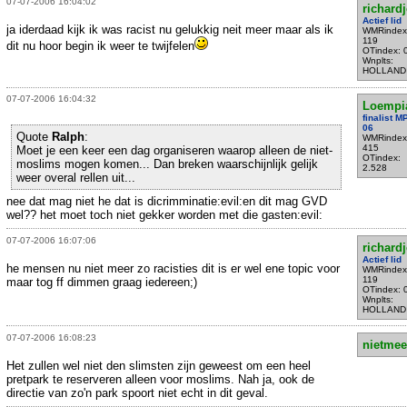
07-07-2006 16:04:02
richardj
Actief lid
ja iderdaad kijk ik was racist nu gelukkig neit meer maar als ik
WMRindex
119
dit nu hoor begin ik weer te twijfelen
OTindex: 
Wnplts:
HOLLAND
07-07-2006 16:04:32
Loempi
finalist 
06
Quote
Ralph
:
WMRindex
415
Moet je een keer een dag organiseren waarop alleen de niet-
OTindex:
moslims mogen komen... Dan breken waarschijnlijk gelijk
2.528
weer overal rellen uit...
nee dat mag niet he dat is dicrimminatie:evil:en dit mag GVD
wel?? het moet toch niet gekker worden met die gasten:evil:
07-07-2006 16:07:06
richardj
Actief lid
he mensen nu niet meer zo racisties dit is er wel ene topic voor
WMRindex
119
maar tog ff dimmen graag iedereen;)
OTindex: 
Wnplts:
HOLLAND
07-07-2006 16:08:23
nietmee
Het zullen wel niet den slimsten zijn geweest om een heel
pretpark te reserveren alleen voor moslims. Nah ja, ook de
directie van zo'n park spoort niet echt in dit geval.