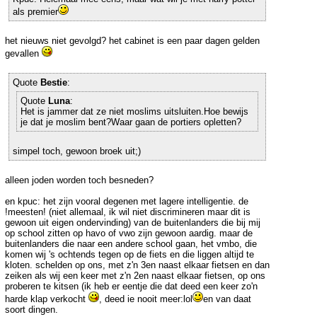
als premier
het nieuws niet gevolgd? het cabinet is een paar dagen gelden
gevallen
Quote
Bestie
:
Quote
Luna
:
Het is jammer dat ze niet moslims uitsluiten.Hoe bewijs
je dat je moslim bent?Waar gaan de portiers opletten?
simpel toch, gewoon broek uit;)
alleen joden worden toch besneden?
en kpuc: het zijn vooral degenen met lagere intelligentie. de
!meesten! (niet allemaal, ik wil niet discrimineren maar dit is
gewoon uit eigen ondervinding) van de buitenlanders die bij mij
op school zitten op havo of vwo zijn gewoon aardig. maar de
buitenlanders die naar een andere school gaan, het vmbo, die
komen wij 's ochtends tegen op de fiets en die liggen altijd te
kloten. schelden op ons, met z'n 3en naast elkaar fietsen en dan
zeiken als wij een keer met z'n 2en naast elkaar fietsen, op ons
proberen te kitsen (ik heb er eentje die dat deed een keer zo'n
harde klap verkocht
, deed ie nooit meer:lol
en van daat
soort dingen.