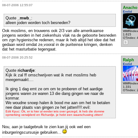
08-07-2006 12:55:07
Anacho
Erelid
Quote
_mwb_
:
alleen joden worden toch besneden?
Ook moslims, en trouwens ook 2/3 van alle amerikaanse
WMRindex
1.615
jongens worden in het ziekenhuis vlak na de geboorte besneden
OTindex: 
om zgn hygienische redenen, maar ik heb altijd het idee dat het
S
gedaan word omdat ze,vooral in de puriteinse kringen, denken
dat het masturbatie tegengaat.
08-07-2006 20:25:52
Ralph
Erelid
Quote
richardje
:
Kijk ik zal ff omschwrijven wat ik met moslims heb
meegemaakt....
WMRindex
1.331
Ik ging 1 dag emt ze om om te proberen of het aardige
OTindex: 
jongens waren ze waren 13 die dang gingen we naar de
konmar.
We woudne snoep halen ik bood me aan om het te betalen
nee daar plaats van gingen ze het jatten!!!!:evil:
Edit Kpuc: Ok, er is hier al eerder iets over gezegd, ik heb die domme
opmerking verwijderd en Richardje, je hebt een waarschuwing zitten!
Nou, aan je taalgebruik te zien kan jij ook wel een
inburgeringscursusje gebruiken...