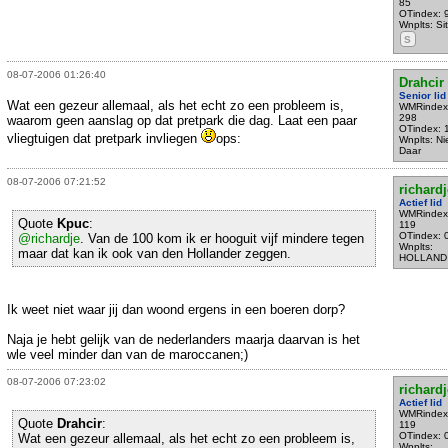
85
OTindex: 
Wnplts: Sit
S
08-07-2006 01:26:40
Drahcir
Senior lid
Wat een gezeur allemaal, als het echt zo een probleem is,
WMRindex
298
waarom geen aanslag op dat pretpark die dag. Laat een paar
OTindex: 
vliegtuigen dat pretpark invliegen
ops:
Wnplts: Ni
Daar
08-07-2006 07:21:52
richardj
Actief lid
WMRindex
Quote
Kpuc
:
119
OTindex: 
@richardje
. Van de 100 kom ik er hooguit vijf mindere tegen
Wnplts:
maar dat kan ik ook van den Hollander zeggen.
HOLLAND
Ik weet niet waar jij dan woond ergens in een boeren dorp?
Naja je hebt gelijk van de nederlanders maarja daarvan is het
wle veel minder dan van de maroccanen;)
08-07-2006 07:23:02
richardj
Actief lid
WMRindex
Quote
Drahcir
:
119
OTindex: 
Wat een gezeur allemaal, als het echt zo een probleem is,
Wnplts: