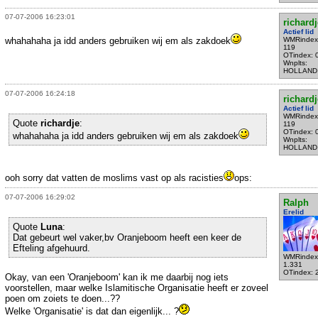
07-07-2006 16:23:01
richardj
Actief lid
whahahaha ja idd anders gebruiken wij em als zakdoek
WMRindex
119
OTindex: 
Wnplts:
HOLLAND
07-07-2006 16:24:18
richardj
Actief lid
WMRindex
Quote
richardje
:
119
OTindex: 
whahahaha ja idd anders gebruiken wij em als zakdoek
Wnplts:
HOLLAND
ooh sorry dat vatten de moslims vast op als racisties
ops:
07-07-2006 16:29:02
Ralph
Erelid
Quote
Luna
:
Dat gebeurt wel vaker,bv Oranjeboom heeft een keer de
Efteling afgehuurd.
WMRindex
1.331
OTindex: 
Okay, van een 'Oranjeboom' kan ik me daarbij nog iets
voorstellen, maar welke Islamitische Organisatie heeft er zoveel
poen om zoiets te doen...??
Welke 'Organisatie' is dat dan eigenlijk... ?