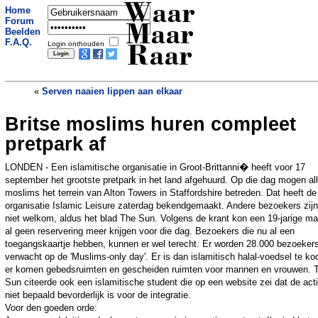
Waar
Home
Forum
Maar
Beelden
F.A.Q.
Login onthouden
Raar
«
Serven naaien lippen aan elkaar
Britse moslims huren compleet
Hogeropgeleiden zijn smeerlappen met
de vaatdoek
»
pretpark af
LONDEN - Een islamitische organisatie in Groot-Brittanni� heeft voor 17
september het grootste pretpark in het land afgehuurd. Op die dag mogen al
moslims het terrein van Alton Towers in Staffordshire betreden. Dat heeft de
organisatie Islamic Leisure zaterdag bekendgemaakt. Andere bezoekers zijn
niet welkom, aldus het blad The Sun. Volgens de krant kon een 19-jarige m
al geen reservering meer krijgen voor die dag. Bezoekers die nu al een
toegangskaartje hebben, kunnen er wel terecht. Er worden 28.000 bezoeker
verwacht op de 'Muslims-only day'. Er is dan islamitisch halal-voedsel te ko
er komen gebedsruimten en gescheiden ruimten voor mannen en vrouwen. 
Sun citeerde ook een islamitische student die op een website zei dat de act
niet bepaald bevorderlijk is voor de integratie.
Voor den goeden orde: