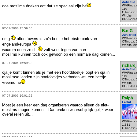
Actief lid
doe moslims dneken egt dat ze speciaal zijn he
WMRindex
119
OTindex: 
Wnplts:
HOLLAND
07-07-2006 15:59:05
B.o.G
Junior lid
omg
alton towers is zo'n beetje het ebste park van
WMRindex
OTindex: 
engeland/europa
Wnplts: Al
waarom doen ze dit
valt weer tegen van hun...
moslims kunnen toch ook gewoon op een normale dag komen...
07-07-2006 15:59:38
richardj
Actief lid
oja je komt binnen als je met een hoofddoekje loopt en oja in
WMRindex
119
moslimse landen zijn hoofdoekjes verboden wel een beetje
OTindex: 
vreemd he
Wnplts:
HOLLAND
07-07-2006 16:01:52
Ralph
Erelid
Moet je een keer een dag organiseren waarop alleen de niet-
moslims mogen komen... Dan breken waarschijnlijk gelijk weer
overal rellen uit...
WMRindex
1.331
OTindex: 