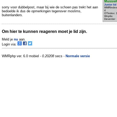
Mussie
Junior lid
sorry voor dubbelpost, maar bij wie de schoen pas trekt het aan
WMRindex
4
bedoelde ik dus de opmerkingen tegenover moslims,
OTindex: 
buitenlanders.
Wnplts:
Deventer
Om hier te kunnen reageren moet je lid zijn.
Meld je
nu
aan.
Login via:
WMRphp ver. 6.0 mobiel -
0.20208
secs -
Normale versie