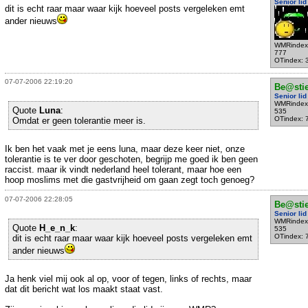
Senior lid
dit is echt raar maar waar kijk hoeveel posts vergeleken emt
ander nieuws
WMRindex
777
OTindex: 
07-07-2006 22:19:20
Be@sti
Senior lid
WMRindex
Quote
Luna
:
535
OTindex: 
Omdat er geen tolerantie meer is.
Ik ben het vaak met je eens luna, maar deze keer niet, onze
tolerantie is te ver door geschoten, begrijp me goed ik ben geen
raccist. maar ik vindt nederland heel tolerant, maar hoe een
hoop moslims met die gastvrijheid om gaan zegt toch genoeg?
07-07-2006 22:28:05
Be@sti
Senior lid
WMRindex
Quote
H_e_n_k
:
535
OTindex: 
dit is echt raar maar waar kijk hoeveel posts vergeleken emt
ander nieuws
Ja henk viel mij ook al op, voor of tegen, links of rechts, maar
dat dit bericht wat los maakt staat vast.