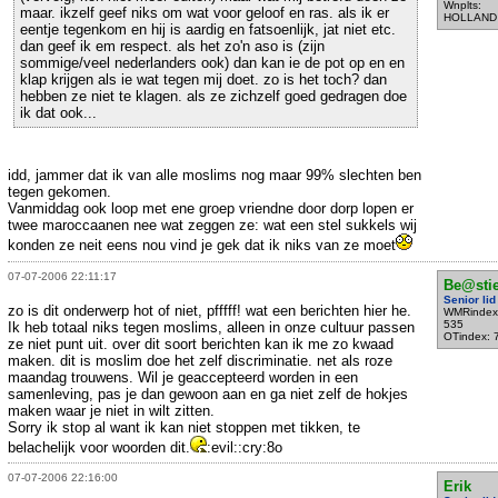
Wnplts:
maar. ikzelf geef niks om wat voor geloof en ras. als ik er
HOLLAND
eentje tegenkom en hij is aardig en fatsoenlijk, jat niet etc.
dan geef ik em respect. als het zo'n aso is (zijn
sommige/veel nederlanders ook) dan kan ie de pot op en en
klap krijgen als ie wat tegen mij doet. zo is het toch? dan
hebben ze niet te klagen. als ze zichzelf goed gedragen doe
ik dat ook...
idd, jammer dat ik van alle moslims nog maar 99% slechten ben
tegen gekomen.
Vanmiddag ook loop met ene groep vriendne door dorp lopen er
twee maroccaanen nee wat zeggen ze: wat een stel sukkels wij
konden ze neit eens nou vind je gek dat ik niks van ze moet
07-07-2006 22:11:17
Be@sti
Senior lid
zo is dit onderwerp hot of niet, pfffff! wat een berichten hier he.
WMRindex
535
Ik heb totaal niks tegen moslims, alleen in onze cultuur passen
OTindex: 
ze niet punt uit. over dit soort berichten kan ik me zo kwaad
maken. dit is moslim doe het zelf discriminatie. net als roze
maandag trouwens. Wil je geaccepteerd worden in een
samenleving, pas je dan gewoon aan en ga niet zelf de hokjes
maken waar je niet in wilt zitten.
Sorry ik stop al want ik kan niet stoppen met tikken, te
belachelijk voor woorden dit.
:evil::cry:8o
07-07-2006 22:16:00
Erik