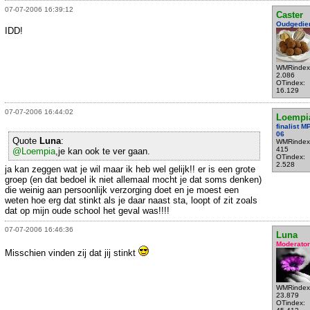
07-07-2006 16:39:12
Caster
Oudgedie
IDD!
WMRindex
2.086
OTindex:
16.129
07-07-2006 16:44:02
Loempi
finalist 
06
Quote
Luna
:
WMRindex
415
@Loempia
,je kan ook te ver gaan.
OTindex:
2.528
ja kan zeggen wat je wil maar ik heb wel gelijk!! er is een grote
groep (en dat bedoel ik niet allemaal mocht je dat soms denken)
die weinig aan persoonlijk verzorging doet en je moest een
weten hoe erg dat stinkt als je daar naast sta, loopt of zit zoals
dat op mijn oude school het geval was!!!!
07-07-2006 16:46:36
Luna
Moderator
Misschien vinden zij dat jij stinkt
WMRindex
23.879
OTindex: