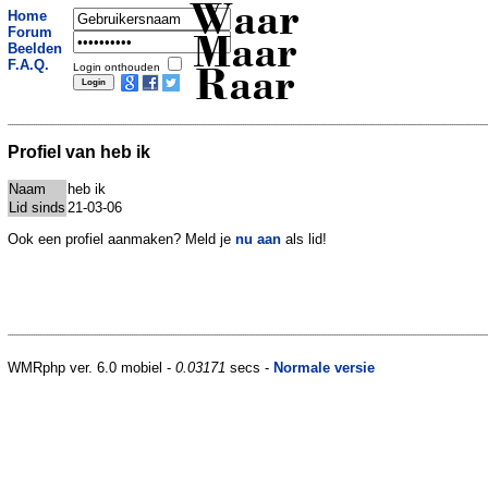
Waar
Home
Forum
Maar
Beelden
F.A.Q.
Login onthouden
Raar
Profiel van heb ik
Naam
heb ik
Lid sinds
21-03-06
Ook een profiel aanmaken? Meld je
nu aan
als lid!
WMRphp ver. 6.0 mobiel -
0.03171
secs -
Normale versie