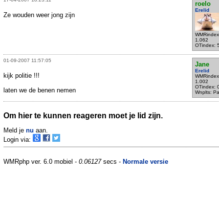
roelo
Erelid
Ze wouden weer jong zijn
WMRindex
1.062
OTindex: 
01-09-2007 11:57:05
Jane
Erelid
kijk politie !!!
WMRindex
1.002
OTindex: 
laten we de benen nemen
Wnplts: Par
Om hier te kunnen reageren moet je lid zijn.
Meld je
nu
aan.
Login via:
WMRphp ver. 6.0 mobiel -
0.06127
secs -
Normale versie