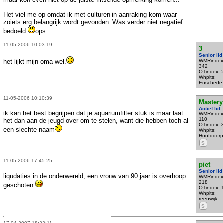
Het viel me op omdat ik met culturen in aanraking kom waar
zoiets erg belangrijk wordt gevonden. Was verder niet negatief
bedoeld
ops:
11-05-2006 10:03:19
3
Senior lid
het lijkt mijn oma wel.
WMRindex
342
OTindex: 
Wnplts:
Enschede
11-05-2006 10:10:39
Master
Actief lid
ik kan het best begrijpen dat je aquariumfilter stuk is maar laat
WMRindex
110
het dan aan de jeugd over om te stelen, want die hebben toch al
OTindex: 
een slechte naam
Wnplts:
Hoofddorp
S
11-05-2006 17:45:25
piet
Senior lid
liqudaties in de onderwereld, een vrouw van 90 jaar is overhoop
WMRindex
218
geschoten
OTindex: 
Wnplts:
reeuwijk
S
17-04-2007 18:23:11