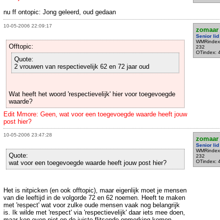
nu ff ontopic: Jong geleerd, oud gedaan
10-05-2006 22:09:17
zomaar
Senior lid
WMRindex
Offtopic:
232
OTindex: 
Quote:
2 vrouwen van respectievelijk 62 en 72 jaar oud
Wat heeft het woord 'respectievelijk' hier voor toegevoegde
waarde?
Edit Mmore: Geen, wat voor een toegevoegde waarde heeft jouw
post hier?
10-05-2006 23:47:28
zomaar
Senior lid
WMRindex
Quote:
232
OTindex: 
wat voor een toegevoegde waarde heeft jouw post hier?
Het is nitpicken (en ook offtopic), maar eigenlijk moet je mensen
van die leeftijd in de volgorde 72 en 62 noemen. Heeft te maken
met 'respect' wat voor zulke oude mensen vaak nog belangrijk
is. Ik wilde met 'respect' via 'respectievelijk' daar iets mee doen,
maar kon even niet op de juiste flitsende opmerking komen...