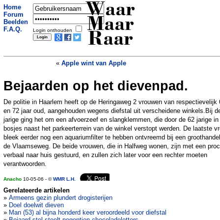
Waar
Home
Forum
Maar
Beelden
F.A.Q.
Login onthouden
Raar
«
Apple wint van Apple
Bejaarden op het dievenpad.
Bush kende geen voetbal
»
De politie in Haarlem heeft op de Heringaweg 2 vrouwen van respectievelijk
en 72 jaar oud, aangehouden wegens diefstal uit verscheidene winkels.Bij d
jarige ging het om een afvoerzeef en slangklemmen, die door de 62 jarige in
bosjes naast het parkeerterrein van de winkel verstopt werden. De laatste v
bleek eerder nog een aquariumfilter te hebben ontvreemd bij een groothande
de Vlaamseweg. De beide vrouwen, die in Halfweg wonen, zijn met een pro
verbaal naar huis gestuurd, en zullen zich later voor een rechter moeten
verantwoorden.
Anacho
10-05-06 - ©
WMR L.H.
Gerelateerde artikelen
»
Armeens gezin plundert drogisterijen
»
Doel doelwit dieven
»
Man (53) al bijna honderd keer veroordeeld voor diefstal
»
Bejaard stel steelt negentien chocoladeletters