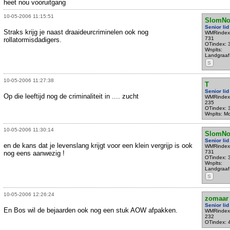
heet nou vooruitgang
10-05-2006 11:15:51
SlomNo
Senior lid
Straks krijg je naast draaideurcriminelen ook nog
WMRindex
731
rollatormisdadigers.
OTindex: 
Wnplts:
Landgraaf
S
10-05-2006 11:27:38
T
Senior lid
Op die leeftijd nog de criminaliteit in .... zucht
WMRindex
235
OTindex: 
Wnplts: M
10-05-2006 11:30:14
SlomNo
Senior lid
en de kans dat je levenslang krijgt voor een klein vergrijp is ook
WMRindex
731
nog eens aanwezig !
OTindex: 
Wnplts:
Landgraaf
S
10-05-2006 12:26:24
zomaar
Senior lid
En Bos wil de bejaarden ook nog een stuk AOW afpakken.
WMRindex
232
OTindex: 