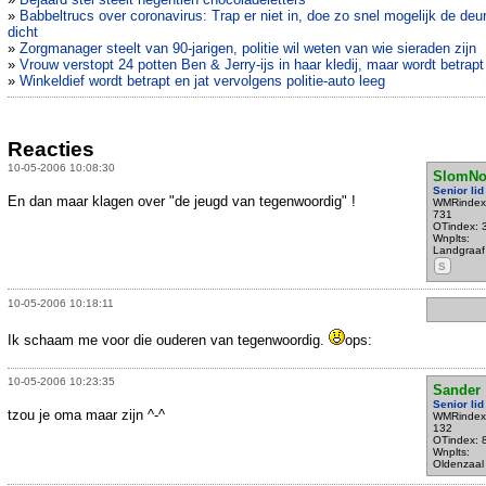
»
Babbeltrucs over coronavirus: Trap er niet in, doe zo snel mogelijk de deu
dicht
»
Zorgmanager steelt van 90-jarigen, politie wil weten van wie sieraden zijn
»
Vrouw verstopt 24 potten Ben & Jerry-ijs in haar kledij, maar wordt betrapt
»
Winkeldief wordt betrapt en jat vervolgens politie-auto leeg
Reacties
10-05-2006 10:08:30
SlomNo
Senior lid
En dan maar klagen over "de jeugd van tegenwoordig" !
WMRindex
731
OTindex: 
Wnplts:
Landgraaf
S
10-05-2006 10:18:11
Ik schaam me voor die ouderen van tegenwoordig.
ops:
10-05-2006 10:23:35
Sander
Senior lid
tzou je oma maar zijn ^-^
WMRindex
132
OTindex: 
Wnplts:
Oldenzaal