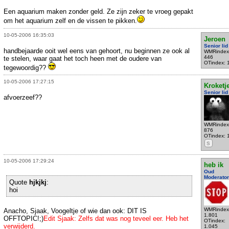
Een aquarium maken zonder geld. Ze zijn zeker te vroeg gepakt
om het aquarium zelf en de vissen te pikken.
10-05-2006 16:35:03
Jeroen
Senior lid
handbejaarde ooit wel eens van gehoort, nu beginnen ze ook al
WMRindex
446
te stelen, waar gaat het toch heen met de oudere van
OTindex: 
tegewoordig??
10-05-2006 17:27:15
Kroketje
Senior lid
afvoerzeef??
WMRindex
876
OTindex: 
S
10-05-2006 17:29:24
heb ik
Oud
Moderator
Quote
hjkjkj
:
hoi
WMRindex
Anacho, Sjaak, Voogeltje of wie dan ook: DIT IS
1.801
OFFTOPIC!;)
Edit Sjaak: Zelfs dat was nog teveel eer. Heb het
OTindex:
verwijderd.
1.045