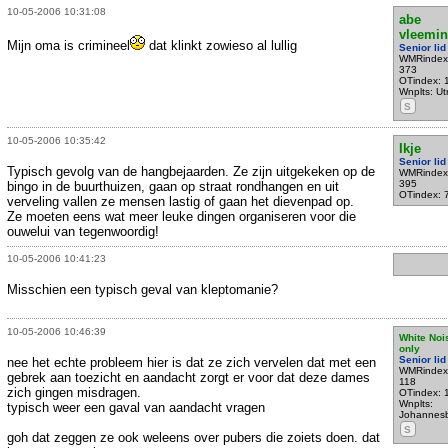
10-05-2006 10:31:08
abe
vleemi
Mijn oma is crimineel
dat klinkt zowieso al lullig
Senior lid
WMRindex
373
OTindex: 
Wnplts: Ut
S
10-05-2006 10:35:42
Ikje
Senior lid
Typisch gevolg van de hangbejaarden. Ze zijn uitgekeken op de
WMRindex
395
bingo in de buurthuizen, gaan op straat rondhangen en uit
OTindex: 
verveling vallen ze mensen lastig of gaan het dievenpad op.
Ze moeten eens wat meer leuke dingen organiseren voor die
ouwelui van tegenwoordig!
10-05-2006 10:41:23
Misschien een typisch geval van kleptomanie?
10-05-2006 10:46:39
White Noi
only
Senior lid
nee het echte probleem hier is dat ze zich vervelen dat met een
WMRindex
gebrek aan toezicht en aandacht zorgt er voor dat deze dames
118
zich gingen misdragen.
OTindex: 
Wnplts:
typisch weer een gaval van aandacht vragen
Johannes
S
goh dat zeggen ze ook weleens over pubers die zoiets doen. dat