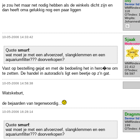
only
Senior lid
je zou het maar net nodig hebben als de winkels dicht zijn en
WMRindex
dan heeft oma gelukkig nog een paar liggen
118
OTindex: 
Wnplts:
Johannes
S
10-05-2006 14:33:42
Sjaak
Moderator
Quote
smurf
:
wat moet je met een afvoerzeef, slangklemmen en een
aquariumfilter??? doorverkopen?
WMRindex
22.412
Vast op bestelling gejat en met de bedoeling het in hero�ne om
OTindex:
te zetten. De handel in autoradio's ligt een beetje op z'n gat.
59.597
10-05-2006 14:58:38
Watskeburt,
de bejaarden van tegenwoordig...
10-05-2006 16:28:14
Dragnm
Senior lid
WMRindex
Quote
smurf
:
199
OTindex: 
wat moet je met een afvoerzeef, slangklemmen en een
aquariumfilter??? doorverkopen?