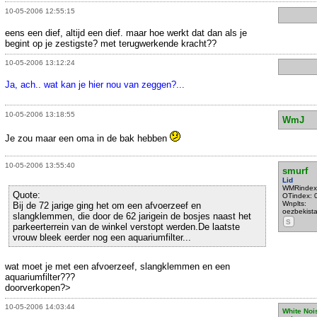
10-05-2006 12:55:15
eens een dief, altijd een dief. maar hoe werkt dat dan als je
begint op je zestigste? met terugwerkende kracht??
10-05-2006 13:12:24
Ja, ach.. wat kan je hier nou van zeggen?...
10-05-2006 13:18:55
WmJ
Je zou maar een oma in de bak hebben
10-05-2006 13:55:40
smurf
Lid
WMRindex
Quote:
OTindex: 
Wnplts:
Bij de 72 jarige ging het om een afvoerzeef en
oezbekist
slangklemmen, die door de 62 jarigein de bosjes naast het
S
parkeerterrein van de winkel verstopt werden.De laatste
vrouw bleek eerder nog een aquariumfilter...
wat moet je met een afvoerzeef, slangklemmen en een
aquariumfilter???
doorverkopen?>
10-05-2006 14:03:44
White Noi