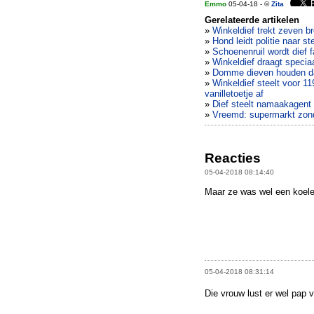
Emmo
05-04-18 - ©
Zita
Gerelateerde artikelen
»
Winkeldief trekt zeven b
»
Hond leidt politie naar s
»
Schoenenruil wordt dief f
»
Winkeldief draagt specia
»
Domme dieven houden da
»
Winkeldief steelt voor 1
vanilletoetje af
»
Dief steelt namaakagent
»
Vreemd: supermarkt zon
Reacties
05-04-2018 08:14:40
Maar ze was wel een koele
05-04-2018 08:31:14
Die vrouw lust er wel pap v