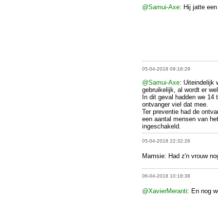
@Samui-Axe
: Hij jatte een
05-04-2018 09:18:29
@Samui-Axe
: Uiteindelijk
gebruikelijk, al wordt er w
In dit geval hadden we 14 
ontvanger viel dat mee.
Ter preventie had de ontvan
een aantal mensen van het
ingeschakeld.
05-04-2018 22:32:26
Mamsie: Had z'n vrouw no
06-04-2018 10:18:38
@XavierMeranti
: En nog w