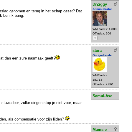
DrZiggy
Administrator
beslag genomen en terug in het schap gezet? Dat
k ben ik bang.
WMRindex: 4.883
OTindex: 206
S
stora
Oudgediende
 dat dan een zure nasmaak geeft?
WMRindex:
18.714
OTindex: 2.861
Samui-Axe
 stuwadoor, zulke dingen stop je niet voor, maar
den, als compensatie voor zijn lijden?
Mamsie