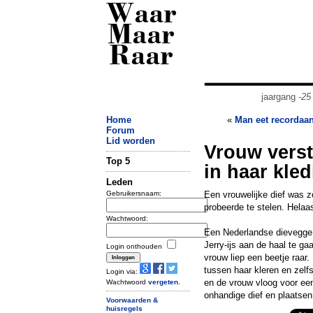
Waar
Maar
Raar
jaargang
-25
Home
«
Man eet recordaan
Forum
Lid worden
Vrouw verst
Top 5
in haar kled
Leden
Gebruikersnaam:
Een vrouwelijke dief was z
probeerde te stelen. Helaa
Wachtwoord:
Een Nederlandse dievegge 
Jerry-ijs aan de haal te ga
Login onthouden
vrouw liep een beetje raar.
tussen haar kleren en zelf
Login via:
en de vrouw vloog voor ee
Wachtwoord
vergeten
.
onhandige dief en plaatsen 
Voorwaarden &
huisregels