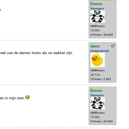
Emmo
Stamgast
?
WMRindex:
73.581
OTindex: 28.969
stora
Oudgediende
o wel van de dames horen als ze wakker zijn.
WMRindex:
18.714
OTindex: 2.861
Emmo
Stamgast
pen in mijn oren
WMRindex:
73.581
OTindex: 28.969