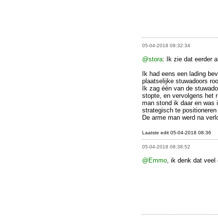
05-04-2018 08:32:34
@stora
: Ik zie dat eerder 
Ik had eens een lading bev
plaatselijke stuwadoors roo
Ik zag één van de stuwadoor
stopte, en vervolgens het 
man stond ik daar en was 
strategisch te positioneren
De arme man werd na verloo
Laatste edit 05-04-2018 08:36
05-04-2018 08:38:52
@Emmo
, ik denk dat veel