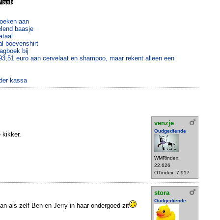
roeken aan
telend baasje
ataal
al boevenshirt
gboek bij
193,51 euro aan cervelaat en shampoo, maar rekent alleen een
der kassa
venzje
Oudgediende
 kikker.
WMRindex:
22.626
OTindex: 7.917
stora
Oudgediende
an als zelf Ben en Jerry in haar ondergoed zit