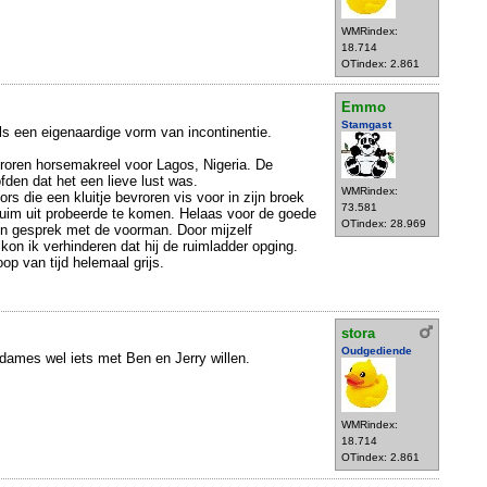
WMRindex:
18.714
OTindex: 2.861
Emmo
Stamgast
als een eigenaardige vorm van incontinentie.
roren horsemakreel voor Lagos, Nigeria. De
fden dat het een lieve lust was.
WMRindex:
s die een kluitje bevroren vis voor in zijn broek
73.581
ruim uit probeerde te komen. Helaas voor de goede
OTindex: 28.969
in gesprek met de voorman. Door mijzelf
 kon ik verhinderen dat hij de ruimladder opging.
p van tijd helemaal grijs.
stora
Oudgediende
 dames wel iets met Ben en Jerry willen.
WMRindex:
18.714
OTindex: 2.861