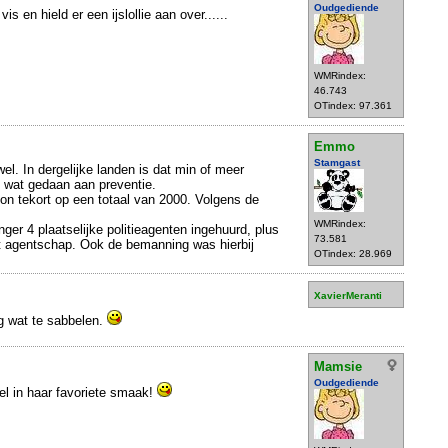
Oudgediende
 vis en hield er een ijslollie aan over......
WMRindex:
46.743
OTindex: 97.361
Emmo
Stamgast
 wel. In dergelijke landen is dat min of meer
el wat gedaan aan preventie.
ton tekort op een totaal van 2000. Volgens de
WMRindex:
ger 4 plaatselijke politieagenten ingehuurd, plus
73.581
 agentschap. Ook de bemanning was hierbij
OTindex: 28.969
XavierMeranti
g wat te sabbelen.
Mamsie
Oudgediende
el in haar favoriete smaak!