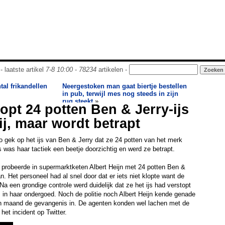
- laatste artikel
7-8 10:00
-
78234
artikelen -
tal frikandellen
Neergestoken man gaat biertje bestellen
in pub, terwijl mes nog steeds in zijn
rug steekt
»
opt 24 potten Ben & Jerry-ijs
ij, maar wordt betrapt
o gek op het ijs van Ben & Jerry dat ze 24 potten van het merk
s was haar tactiek een beetje doorzichtig en werd ze betrapt.
probeerde in supermarktketen Albert Heijn met 24 potten Ben &
an. Het personeel had al snel door dat er iets niet klopte want de
 Na een grondige controle werd duidelijk dat ze het ijs had verstopt
s in haar ondergoed. Noch de politie noch Albert Heijn kende genade
n maand de gevangenis in. De agenten konden wel lachen met de
het incident op Twitter.