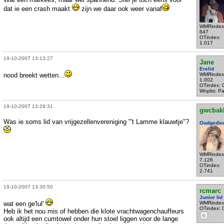
dat ie een crash maakt
zijn we daar ook weer vanaf
WMRindex
647
OTindex:
1.017
19-10-2007 13:13:27
Jane
Erelid
nood breekt wetten...
WMRindex
1.002
OTindex: 
Wnplts: Par
19-10-2007 13:29:31
gwcbak
Was ie soms lid van vrijgezellenvereniging "'t Lamme klauwtje"?
Oudgedie
WMRindex
7.126
OTindex:
2.741
19-10-2007 13:30:50
rcmarc
Junior lid
wat een ge'lul'
WMRindex
OTindex: 
Heb ik het nou mis of hebben die klote vrachtwagenchauffeurs
S
ook altijd een cumtowel onder hun stoel liggen voor de lange