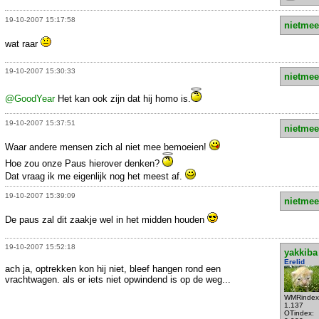
19-10-2007 15:17:58
nietmee
wat raar
19-10-2007 15:30:33
nietmee
@GoodYear
Het kan ook zijn dat hij homo is.
19-10-2007 15:37:51
nietmee
Waar andere mensen zich al niet mee bemoeien!
Hoe zou onze Paus hierover denken?
Dat vraag ik me eigenlijk nog het meest af.
19-10-2007 15:39:09
nietmee
De paus zal dit zaakje wel in het midden houden
19-10-2007 15:52:18
yakkiba
Erelid
ach ja, optrekken kon hij niet, bleef hangen rond een
vrachtwagen. als er iets niet opwindend is op de weg...
WMRindex
1.137
OTindex: