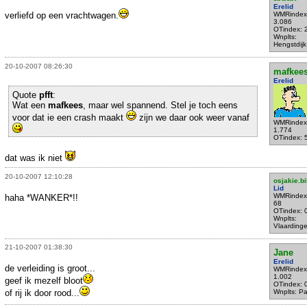
Erelid
verliefd op een vrachtwagen.
WMRindex
3.086
OTindex: 
Wnplts:
Hengstdijk
20-10-2007 08:26:30
mafkee
Erelid
Quote
pfft
:
Wat een
mafkees
, maar wel spannend. Stel je toch eens
voor dat ie een crash maakt
zijn we daar ook weer vanaf
WMRindex
1.774
OTindex: 
dat was ik niet
20-10-2007 12:10:28
osjakie.b
Lid
WMRindex
haha *WANKER*!!
68
OTindex: 
Wnplts:
Vlaarding
21-10-2007 01:38:30
Jane
Erelid
de verleiding is groot...
WMRindex
1.002
geef ik mezelf bloot
OTindex: 
of rij ik door rood...
Wnplts: Par