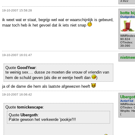
3.922
19-10-2007 15:58:28
botte bi
Oudgedie
ik weet wat er staat, begrijp wel wat er waarschijnlijk is gebeurd,
maar toch heb ik het gevoel dat ik iets niet snap
WMRindex
90.824
OTindex:
39.090
19-10-2007 16:01:47
nietmee
Quote
GoodYear
:
te weinig sex.... dusse ze moeten die vrouw of vriendin van
hem de schuld geven (als die er eentje heeft dan
)
ja of de dame die hem als laatste afgewezen heeft
19-10-2007 16:06:42
Ubergo
Actief lid
WMRindex
Quote
tomickescape
:
OTindex: 
Wnplts: Hel
(
Quote
Ubergoth
:
Pakte gewoon het verkeerde 'pookje'!!!