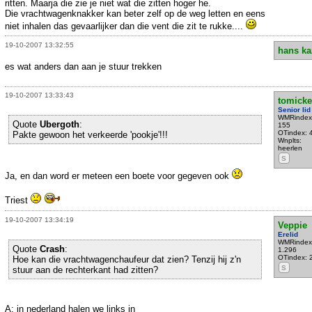
ritten. Maarja die zie je niet wat die zitten hoger he.
Die vrachtwagenknakker kan beter zelf op de weg letten en eens
niet inhalen das gevaarlijker dan die vent die zit te rukke....
19-10-2007 13:32:55
hans ka
es wat anders dan aan je stuur trekken
19-10-2007 13:33:43
tomick
Senior lid
WMRindex
Quote
Ubergoth
:
155
OTindex: 
Pakte gewoon het verkeerde 'pookje'!!!
Wnplts:
heerlen
S
Ja, en dan word er meteen een boete voor gegeven ook
Triest
19-10-2007 13:34:19
Veppie
Erelid
WMRindex
Quote
Crash
:
1.296
OTindex: 
Hoe kan die vrachtwagenchaufeur dat zien? Tenzij hij z'n
S
stuur aan de rechterkant had zitten?
A: in nederland halen we links in