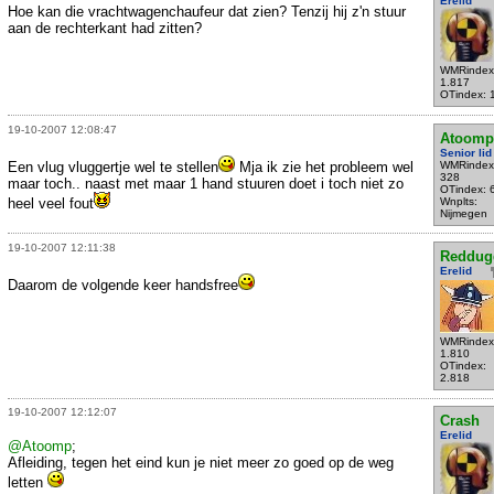
Erelid
Hoe kan die vrachtwagenchaufeur dat zien? Tenzij hij z'n stuur
aan de rechterkant had zitten?
WMRindex
1.817
OTindex: 
19-10-2007 12:08:47
Atoomp
Senior lid
Een vlug vluggertje wel te stellen
Mja ik zie het probleem wel
WMRindex
328
maar toch.. naast met maar 1 hand stuuren doet i toch niet zo
OTindex: 
heel veel fout
Wnplts:
Nijmegen
19-10-2007 12:11:38
Reddug
Erelid
Daarom de volgende keer handsfree
WMRindex
1.810
OTindex:
2.818
19-10-2007 12:12:07
Crash
Erelid
@Atoomp
;
Afleiding, tegen het eind kun je niet meer zo goed op de weg
letten