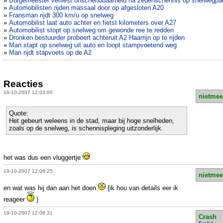
»
Burgemeester verliest onschendbaarheid na zedenschennis op snelwegpa
»
Automobilisten rijden massaal door op afgesloten A20
»
Fransman rijdt 300 km/u op snelweg
»
Automobilist laat auto achter en fietst kilometers over A27
»
Automobilist stopt op snelweg om gewonde ree te redden
»
Dronken bestuurder probeert achteruit A2 Haarrijn op te rijden
»
Man stapt op snelweg uit auto en loopt stampvoetend weg
»
Man rijdt stapvoets op de A2
Reacties
19-10-2007 12:03:00
nietmee
Quote:
Het gebeurt weleens in de stad, maar bij hoge snelheden,
zoals op de snelweg, is schennispleging uitzonderlijk.
het was dus een vluggertje
19-10-2007 12:08:25
nietmee
en wat was hij dan aan het doen
{ik hou van details eer ik
reageer
)
19-10-2007 12:08:31
Crash