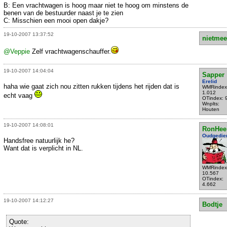
B: Een vrachtwagen is hoog maar niet te hoog om minstens de
benen van de bestuurder naast je te zien
C: Misschien een mooi open dakje?
19-10-2007 13:37:52
nietmee
@Veppie
Zelf vrachtwagenschauffer.
19-10-2007 14:04:04
Sapper
Erelid
haha wie gaat zich nou zitten rukken tijdens het rijden dat is
WMRindex
1.012
echt vaag
OTindex: 
Wnplts:
Houten
19-10-2007 14:08:01
RonHee
Oudgedie
Handsfree natuurlijk he?
Want dat is verplicht in NL.
WMRindex
10.567
OTindex:
4.662
19-10-2007 14:12:27
Bodtje
Quote: