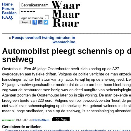
Waar
Home
Forum
Maar
Beelden
F.A.Q.
Login onthouden
Raar
«
Poesje overleeft twintig minuten in
wasmachine
Automobilst pleegt schennis op 
Bakker mag toiletbezoek personeel niet
meer registreren
»
snelweg
Oosterhout - Een 46-jarige Oosterhouter heeft zich zondag op de A27
overgegeven aan fysieke driften. Volgens de politie verrichte de man onzedi
handelingen achter het stuur van zijn auto, terwijl hij op de snelweg reed. E
27-jarige vrachtwagenchauffeur merkte dat de auto om hem heen bleef hang
zag waar de bestuurder mee bezig was en deed aangifte van schennisplegin
Agenten zochten de Oosterhouter later op in zijn woning. De man bekende 
kreeg een boete van 220 euro. Volgens een politiewoordvoerster 'hoort de pol
niet vaak' over schennispleging op de snelweg. Het gebeurt weleens in de s
maar bij hoge snelheden, zoals op de snelweg, is schennispleging uitzonderl
nietmeer
19-10-07 - ©
BN DeStem
Gerelateerde artikelen