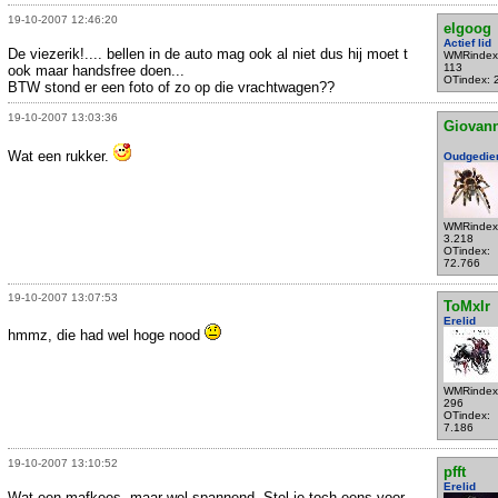
19-10-2007 12:46:20
elgoog
Actief lid
De viezerik!.... bellen in de auto mag ook al niet dus hij moet t
WMRindex
113
ook maar handsfree doen...
OTindex: 
BTW stond er een foto of zo op die vrachtwagen??
19-10-2007 13:03:36
Giovann
Wat een rukker.
Oudgedie
WMRindex
3.218
OTindex:
72.766
19-10-2007 13:07:53
ToMxlr
Erelid
hmmz, die had wel hoge nood
WMRindex
296
OTindex:
7.186
19-10-2007 13:10:52
pfft
Erelid
Wat een mafkees, maar wel spannend. Stel je toch eens voor