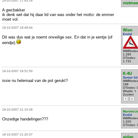
19-10-2007 17:45:14
nietmee
A gwcbakker
ik denk wel dat hij daar lid van was onder het motto: de emmer
moet vol.
19-10-2007 19:49:04
Wien
Erelid
Dit was dus wat je noemt onveilige sex. En dat in je eentje (of
eendje).
WMRindex
1.295
OTindex:
1.731
19-10-2007 19:51:50
K-4U
Senior lid
issie nu helemaal van de pot gerukt?
WMRindex
199
OTindex: 
Wnplts: 't
Zuuden
T
S
19-10-2007 21:15:39
MariekeJ
Erelid
WMRindex
Onzedige handelingen???
1.020
OTindex: 
19-10-2007 21:20:37
aidan