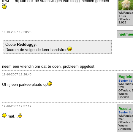
Iewl.... hij kan ook de vrachtwagen van sloggi hebben gereden
WMRindex
1.137
OTindex:
3.922
19-10-2007 12:20:28
nietmee
Quote
Redduggy
:
Daarom de volgende keer handsfree
neem een vriendin om dat te doen, probleem opgelost.
19-10-2007 12:26:40
Eaglelo
Senior lid
Of rij een parkeerplaats op
WMRindex
520
OTindex: 
Wnplts:
Heerlen
19-10-2007 12:37:17
Asssla
Senior lid
maf...
WMRindex
657
OTindex: 
Wnplts:
Anoniem