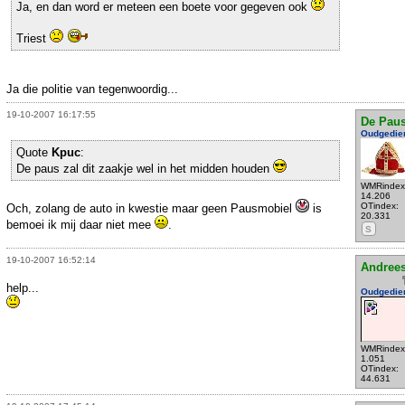
Ja, en dan word er meteen een boete voor gegeven ook
Triest
Ja die politie van tegenwoordig...
19-10-2007 16:17:55
De Pau
Oudgedie
Quote
Kpuc
:
De paus zal dit zaakje wel in het midden houden
WMRindex
14.206
OTindex:
Och, zolang de auto in kwestie maar geen Pausmobiel
is
20.331
bemoei ik mij daar niet mee
.
S
19-10-2007 16:52:14
Andrees
help...
Oudgedie
WMRindex
1.051
OTindex:
44.631