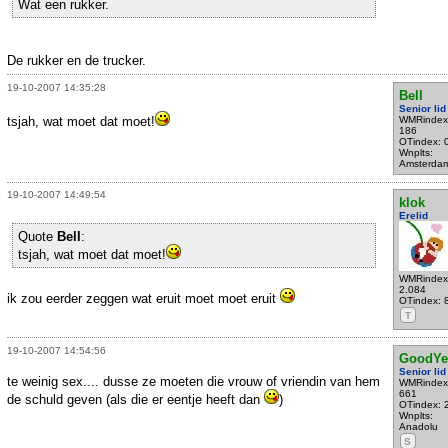
Wat een rukker.
De rukker en de trucker.
19-10-2007 14:35:28
Bell
Senior lid
tsjah, wat moet dat moet!
WMRindex
186
OTindex: 
Wnplts:
Amsterda
19-10-2007 14:49:54
klok
Erelid
Quote
Bell
:
tsjah, wat moet dat moet!
WMRindex
2.084
ik zou eerder zeggen wat eruit moet moet eruit
OTindex: 
T
19-10-2007 14:54:56
GoodYe
Senior lid
te weinig sex.... dusse ze moeten die vrouw of vriendin van hem
WMRindex
661
de schuld geven (als die er eentje heeft dan
)
OTindex: 
Wnplts:
Anadolu
S