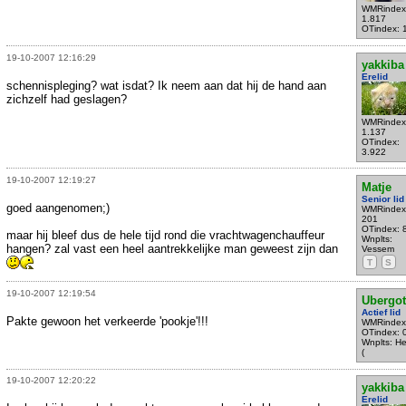
WMRindex
1.817
OTindex: 
19-10-2007 12:16:29
yakkiba
Erelid
schennispleging? wat isdat? Ik neem aan dat hij de hand aan
zichzelf had geslagen?
WMRindex
1.137
OTindex:
3.922
19-10-2007 12:19:27
Matje
Senior lid
goed aangenomen;)
WMRindex
201
OTindex: 
maar hij bleef dus de hele tijd rond die vrachtwagenchauffeur
Wnplts:
hangen? zal vast een heel aantrekkelijke man geweest zijn dan
Vessem
T
S
19-10-2007 12:19:54
Ubergo
Actief lid
Pakte gewoon het verkeerde 'pookje'!!!
WMRindex
OTindex: 
Wnplts: Hel
(
19-10-2007 12:20:22
yakkiba
Erelid