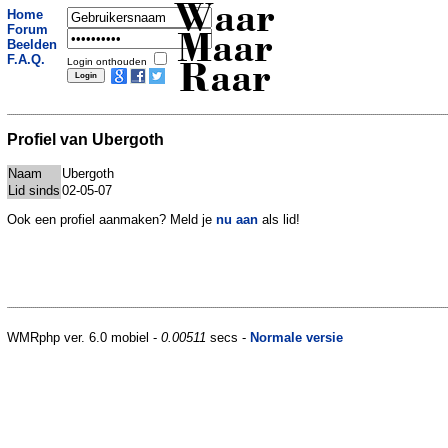
Waar
Home
Forum
Maar
Beelden
F.A.Q.
Login onthouden
Raar
Profiel van Ubergoth
Naam
Ubergoth
Lid sinds
02-05-07
Ook een profiel aanmaken? Meld je
nu aan
als lid!
WMRphp ver. 6.0 mobiel -
0.00511
secs -
Normale versie