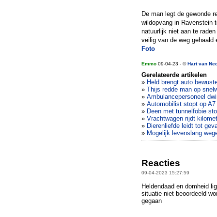
De man legt de gewonde ree
wildopvang in Ravenstein t
natuurlijk niet aan te rade
veilig van de weg gehaald
Foto
Emmo
09-04-23 - ©
Hart van Ne
Gerelateerde artikelen
»
Held brengt auto bewuste
»
Thijs redde man op snelw
»
Ambulancepersoneel dwin
»
Automobilist stopt op A7
»
Deen met tunnelfobie sto
»
Vrachtwagen rijdt kilome
»
Dierenliefde leidt tot gev
»
Mogelijk levenslang weg
Reacties
09-04-2023 15:27:59
Heldendaad en domheid ligge
situatie niet beoordeeld wo
gegaan