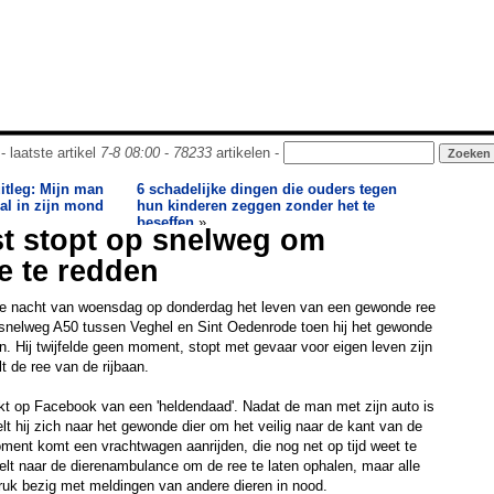
- laatste artikel
7-8 08:00
-
78233
artikelen -
itleg: Mijn man
6 schadelijke dingen die ouders tegen
al in zijn mond
hun kinderen zeggen zonder het te
beseffen
»
t stopt op snelweg om
e te redden
 de nacht van woensdag op donderdag het leven van een gewonde ree
snelweg A50 tussen Veghel en Sint Oedenrode toen hij het gewonde
en. Hij twijfelde geen moment, stopt met gevaar voor eigen leven zijn
t de ree van de rijbaan.
t op Facebook van een 'heldendaad'. Nadat de man met zijn auto is
lt hij zich naar het gewonde dier om het veilig naar de kant van de
ent komt een vrachtwagen aanrijden, die nog net op tijd weet te
elt naar de dierenambulance om de ree te laten ophalen, maar alle
ruk bezig met meldingen van andere dieren in nood.