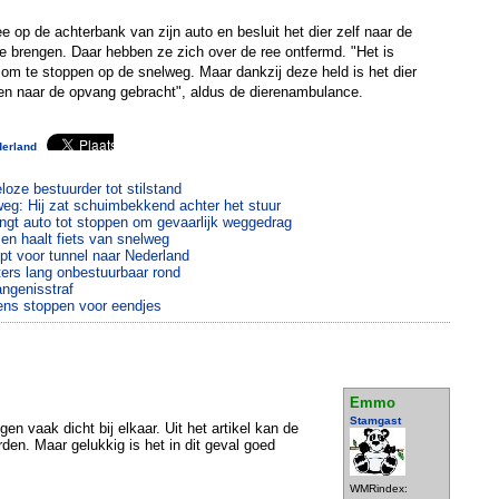
 op de achterbank van zijn auto en besluit het dier zelf naar de
e brengen. Daar hebben ze zich over de ree ontfermd. "Het is
n om te stoppen op de snelweg. Maar dankzij deze held is het dier
 en naar de opvang gebracht", aldus de dierenambulance.
derland
loze bestuurder tot stilstand
eg: Hij zat schuimbekkend achter het stuur
gt auto tot stoppen om gevaarlijk weggedrag
 en haalt fiets van snelweg
pt voor tunnel naar Nederland
ters lang onbestuurbaar rond
angenisstraf
ens stoppen voor eendjes
Emmo
Stamgast
n vaak dicht bij elkaar. Uit het artikel kan de
rden. Maar gelukkig is het in dit geval goed
WMRindex: