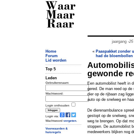
Waar
Maar
Raar
jaargang
-25
Home
«
Paaspakket zonder u
Forum
had de bloembollen 
Lid worden
Automobilis
Top 5
gewonde re
Leden
Gebruikersnaam:
Een automobilist heeft in
gered. De man reed op de 
Wachtwoord:
dier op de rijbaan zag ligg
auto op de snelweg en haal
Login onthouden
De dierenambulance spreek
gestopt op de snelweg, sne
Login via:
weg te brengen. Op dat mom
Wachtwoord
vergeten
.
stoppen. De automobilist b
Voorwaarden &
medewerkers blijken nog d
huisregels