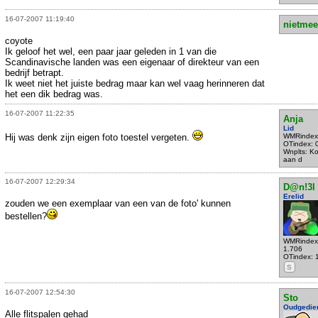
16-07-2007 11:19:40
nietmee
coyote
Ik geloof het wel, een paar jaar geleden in 1 van die
Scandinavische landen was een eigenaar of direkteur van een
bedrijf betrapt.
Ik weet niet het juiste bedrag maar kan wel vaag herinneren dat
het een dik bedrag was.
16-07-2007 11:22:35
Anja
Lid
Hij was denk zijn eigen foto toestel vergeten.
WMRindex
OTindex: 
Wnplts: K
aan d
16-07-2007 12:29:34
D@n!3l
Erelid
zouden we een exemplaar van een van de foto' kunnen
bestellen?
WMRindex
1.706
OTindex: 
S
16-07-2007 12:54:30
Sto
Oudgedie
Alle flitspalen gehad