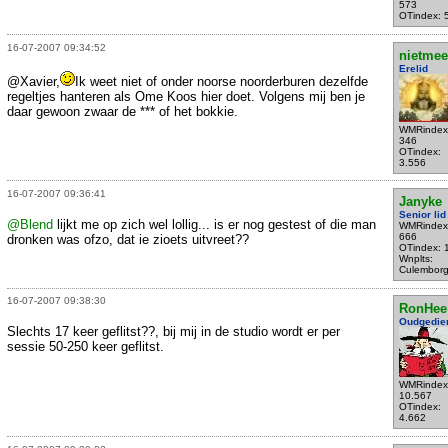
573
OTindex: 
16-07-2007 09:34:52
nietmee
Erelid
@Xavier,
Ik weet niet of onder noorse noorderburen dezelfde
regeltjes hanteren als Ome Koos hier doet. Volgens mij ben je
daar gewoon zwaar de *** of het bokkie.
WMRindex
346
OTindex:
3.556
16-07-2007 09:36:41
Janyke
Senior lid
@Blend
lijkt me op zich wel lollig... is er nog gestest of die man
WMRindex
666
dronken was ofzo, dat ie zioets uitvreet??
OTindex: 
Wnplts:
Culembor
16-07-2007 09:38:30
RonHee
Oudgedie
Slechts 17 keer geflitst??, bij mij in de studio wordt er per
sessie 50-250 keer geflitst.
WMRindex
10.567
OTindex:
4.662