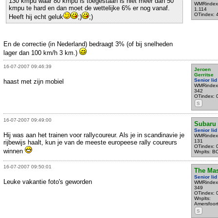
130 kmpu waar 80 kmpu is toegestaan is niet meer dan 50
WMRindex
kmpu te hard en dan moet de wettelijke 6% er nog vanaf.
1.114
OTindex: 
Heeft hij echt geluk
;)
;)
En de correctie (in Nederland) bedraagt 3% (of bij snelheden
lager dan 100 km/h 3 km.)
16-07-2007 09:46:39
Jeroen
Gerritse
Senior lid
haast met zijn mobiel
WMRindex
342
OTindex: 
S
16-07-2007 09:49:00
Subaru
Senior lid
Hij was aan het trainen voor rallycoureur. Als je in scandinavie je
WMRindex
131
rijbewijs haalt, kun je van de meeste europeese rally coureurs
OTindex: 
winnen
Wnplts: B
16-07-2007 09:50:01
The Ma
Senior lid
Leuke vakantie foto's geworden
WMRindex
349
OTindex: 
Wnplts:
Amersfoor
S