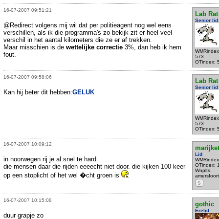
16-07-2007 09:51:21
Lab Rat
Senior lid
@Redirect volgens mij wil dat per politieagent nog wel eens
verschillen, als ik die programma's zo bekijk zit er heel veel
verschil in het aantal kilometers die ze er af trekken.
Maar misschien is de
wettelijke correctie
3%, dan heb ik hem
WMRindex
fout.
573
OTindex: 
16-07-2007 09:58:06
Lab Rat
Senior lid
Kan hij beter dit hebben:
GELUK
WMRindex
573
OTindex: 
16-07-2007 10:09:12
marijke
Lid
in noorwegen rij je al snel te hard
WMRindex
OTindex: 
die mensen daar die rijden eeeecht niet door. die kijken 100 keer
Wnplts:
op een stoplicht of het wel �cht groen is
amersfoort
S
16-07-2007 10:15:08
gothic
Erelid
duur grapje zo