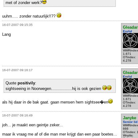
met of zonder werk?
uuhm..... zonder natuurlijk!!??
16-07-2007 09:15:35
Gleadar
Erelid
Lang
WMRindex
1.671
OTindex:
4.278
16-07-2007 09:16:17
Gleadar
Erelid
Quote
positivily
:
sightseeing in Noorwegen.................hij is ook gezien
WMRindex
1.671
als hij daar in de bak gaat. gaan mensen hem sightsee�en
OTindex:
4.278
16-07-2007 09:16:49
Janyke
Senior lid
joh... je maakt een geintje zeker...
WMRindex
666
OTindex: 
maar ik vraag me af of die man mer krijgt dan een paar boetes...
Wnplts: