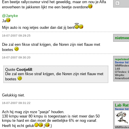
Een beetje rallycoureur vind het geweldig, maar om nou je Alfa
S
eroverheen te jakkeren lijkt me een beetje overdone
@Janyke
Ja
Mijn auto is nog ietjes ouder dan dat jij bent
16-07-2007 09:29:25
nietmee
Die zal een fikse straf krijgen, die Noren zijn niet flauw met
boetes
16-07-2007 09:30:20
repelsteel
Senior lid
WMRindex
148
Quote
Cootje68
:
OTindex: 
Die zal een fikse straf krijgen, die Noren zijn niet flauw met
Wnplts:
Amersfoor
boetes
Gelukkig niet.
16-07-2007 09:31:22
Lab Rat
Senior lid
Ach hij mag zijn roze "pasje" houden.
130 kmpu waar 80 kmpu is toegestaan is niet meer dan 50
kmpu te hard en dan moet de wettelijke 6% er nog vanaf.
Heeft hij echt geluk
;)
;)
WMRindex