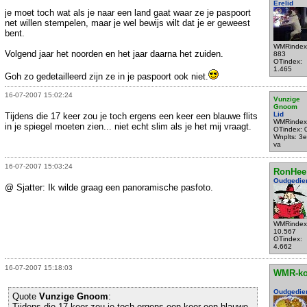
Erelid
je moet toch wat als je naar een land gaat waar ze je paspoort
net willen stempelen, maar je wel bewijs wilt dat je er geweest
bent.
WMRindex
Volgend jaar het noorden en het jaar daarna het zuiden.
883
OTindex:
1.465
Goh zo gedetailleerd zijn ze in je paspoort ook niet.
16-07-2007 15:02:24
Vunzige
Gnoom
Lid
Tijdens die 17 keer zou je toch ergens een keer een blauwe flits
WMRindex
in je spiegel moeten zien... niet echt slim als je het mij vraagt.
OTindex: 
Wnplts: 3e
va
16-07-2007 15:03:24
RonHee
Oudgedie
@ Sjatter: Ik wilde graag een panoramische pasfoto.
WMRindex
10.567
OTindex:
4.662
16-07-2007 15:18:03
WMR-k
Oudgedie
Quote
Vunzige Gnoom
:
Tijdens die 17 keer zou je toch ergens een keer een blauwe