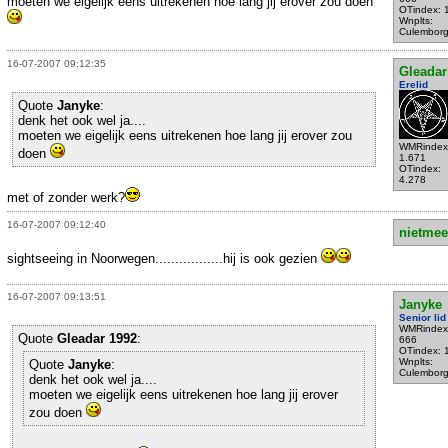
moeten we eigelijk eens uitrekenen hoe lang jij erover zou doen
OTindex: 
Wnplts:
Culembor
16-07-2007 09:12:35
Gleadar
Erelid
Quote
Janyke
:
denk het ook wel ja....
moeten we eigelijk eens uitrekenen hoe lang jij erover zou
WMRindex
doen
1.671
OTindex:
4.278
met of zonder werk?
16-07-2007 09:12:40
nietmee
sightseeing in Noorwegen.................hij is ook gezien
16-07-2007 09:13:51
Janyke
Senior lid
WMRindex
Quote
Gleadar 1992
:
666
OTindex: 
Wnplts:
Quote
Janyke
:
Culembor
denk het ook wel ja....
moeten we eigelijk eens uitrekenen hoe lang jij erover
zou doen