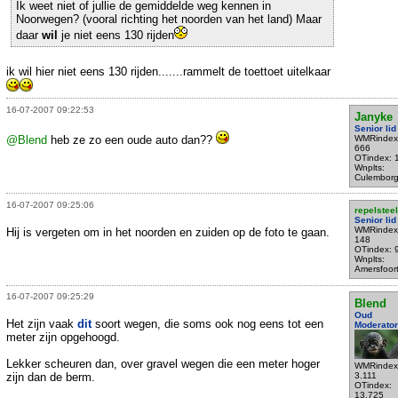
Ik weet niet of jullie de gemiddelde weg kennen in
Noorwegen? (vooral richting het noorden van het land) Maar
daar
wil
je niet eens 130 rijden
ik wil hier niet eens 130 rijden.......rammelt de toettoet uitelkaar
16-07-2007 09:22:53
Janyke
Senior lid
@Blend
heb ze zo een oude auto dan??
WMRindex
666
OTindex: 
Wnplts:
Culembor
16-07-2007 09:25:06
repelsteel
Senior lid
WMRindex
Hij is vergeten om in het noorden en zuiden op de foto te gaan.
148
OTindex: 
Wnplts:
Amersfoor
16-07-2007 09:25:29
Blend
Oud
Het zijn vaak
dit
soort wegen, die soms ook nog eens tot een
Moderator
meter zijn opgehoogd.
Lekker scheuren dan, over gravel wegen die een meter hoger
WMRindex
zijn dan de berm.
3.111
OTindex:
13.725