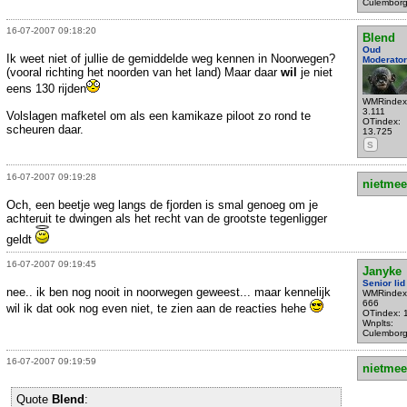
Culembor
16-07-2007 09:18:20
Blend
Oud
Ik weet niet of jullie de gemiddelde weg kennen in Noorwegen?
Moderator
(vooral richting het noorden van het land) Maar daar
wil
je niet
eens 130 rijden
WMRindex
3.111
Volslagen mafketel om als een kamikaze piloot zo rond te
OTindex:
scheuren daar.
13.725
S
16-07-2007 09:19:28
nietmee
Och, een beetje weg langs de fjorden is smal genoeg om je
achteruit te dwingen als het recht van de grootste tegenligger
geldt
16-07-2007 09:19:45
Janyke
Senior lid
nee.. ik ben nog nooit in noorwegen geweest... maar kennelijk
WMRindex
666
wil ik dat ook nog even niet, te zien aan de reacties hehe
OTindex: 
Wnplts:
Culembor
16-07-2007 09:19:59
nietmee
Quote
Blend
: