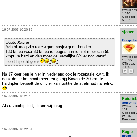
WMRindex
1.818
OTindex:
5.537
16-07-2007 10:20:39
sjatter
Oudgedie
Quote
Xavier
:
Ach hij mag zijn roze &quot;pasje&quot; houden.
130 kmpu waar 80 kmpu is toegestaan is niet meer dan 50
kmpu te hard en dan moet de wettelijke 6% er nog vanaf.
WMRindex
10.025
Heeft hij echt geluk
;)
;)
OTindex:
7.180
T
S
Na 17 keer ben je hier in Nederland ook je rozepasje kwijt, ik
denk dat je het nooit meer terug krijg.Boven de 30 km. te
hardrijden bepaalt de officier van justitie de strafmaat namelijk.
16-07-2007 10:21:45
Peteris
Senior lid
Als u voorbij flitst, flitsen wij terug.
WMRindex
107
OTindex: 
Wnplts:
Purmeren
16-07-2007 10:22:51
Regie
Erelid