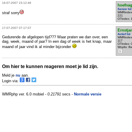
16-07-2007 23:12:46
hoefnag
Senior lid
straf sorry
WMRindex
221
OTindex: 
17-07-2007 07:17:07
Ernstja
Actief lid
Gedurende de afgelopen tijd??? Waar praten we dan over, een
WMRindex
117
dag, week, maand of jaar? In een dag of week is het knap, maar
OTindex: 
maand of jaar vind ik al minder bijzonder
Wnplts: Be
S
Om hier te kunnen reageren moet je lid zijn.
Meld je
nu
aan.
Login via:
WMRphp ver. 6.0 mobiel -
0.21791
secs -
Normale versie