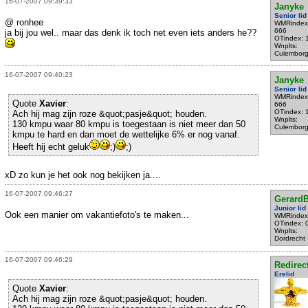
16-07-2007 09:39:33
Janyke
Senior lid
@ ronhee
WMRindex
666
ja bij jou wel.. maar das denk ik toch net even iets anders he??
OTindex: 
Wnplts:
Culembor
16-07-2007 09:40:23
Janyke
Senior lid
WMRindex
Quote
Xavier
:
666
OTindex: 
Ach hij mag zijn roze &quot;pasje&quot; houden.
Wnplts:
130 kmpu waar 80 kmpu is toegestaan is niet meer dan 50
Culembor
kmpu te hard en dan moet de wettelijke 6% er nog vanaf.
Heeft hij echt geluk
;)
;)
xD zo kun je het ook nog bekijken ja....
16-07-2007 09:46:27
Gerard
Junior lid
Ook een manier om vakantiefoto's te maken...
WMRindex
OTindex: 
Wnplts:
Dordrecht
16-07-2007 09:46:29
Redirec
Erelid
Quote
Xavier
:
Ach hij mag zijn roze &quot;pasje&quot; houden.