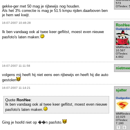
573
gekke-ger met 50 mag je rijbewijs nog houden.
OTindex: 
Als het 3% correctie is mag je 51.5 kmpu rijden.daarboven ben
je hem wel kwijt.
16-07-2007 10:46:28
RonHee
Oudgedie
Ik ben vandaag ook al twee keer geflitst, moest even nieuwe
pasfoto's laten maken.
WMRindex
10.567
OTindex:
4.662
16-07-2007 11:11:58
nietmee
volgens mij heeft hij niet eens een rijbewijs en heeft hij die auto
gestolen
16-07-2007 11:14:21
sjatter
Oudgedie
Quote
RonHee
:
Ik ben vandaag ook al twee keer geflitst, moest even nieuwe
pasfoto's laten maken.
WMRindex
10.025
OTindex:
Ging je hoofd niet op ��n pasfoto.
7.180
T
S