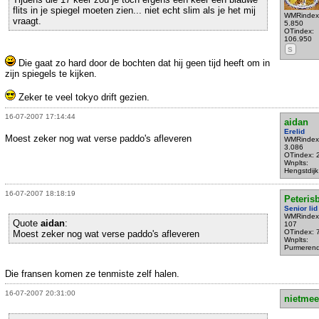
flits in je spiegel moeten zien... niet echt slim als je het mij
WMRindex
vraagt.
5.850
OTindex:
106.950
S
Die gaat zo hard door de bochten dat hij geen tijd heeft om in
zijn spiegels te kijken.
Zeker te veel tokyo drift gezien.
16-07-2007 17:14:44
aidan
Erelid
Moest zeker nog wat verse paddo's afleveren
WMRindex
3.086
OTindex: 
Wnplts:
Hengstdijk
16-07-2007 18:18:19
Peteris
Senior lid
WMRindex
Quote
aidan
:
107
OTindex: 
Moest zeker nog wat verse paddo's afleveren
Wnplts:
Purmeren
Die fransen komen ze tenmiste zelf halen.
16-07-2007 20:31:00
nietmee