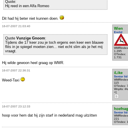
Quote:
Hij reed in een Alfa Romeo
Dit had hij beter niet kunnen doen.
16-07-2007 21:03:40
Wien
Erelid
Quote
Vunzige Gnoom
:
Tijdens die 17 keer zou je toch ergens een keer een blauwe
flits in je spiegel moeten zien... niet echt slim als je het mij
WMRindex
vraagt.
1.295
OTindex:
1.731
Hij wilde gewoon heel graag op WMR.
16-07-2007 22:36:31
iLike
Senior lid
Weed-Taxi
WMRindex
115
OTindex: 
Wnplts: iH
=]
S
16-07-2007 23:12:33
hoefnag
Senior lid
hoop voor hem dat hij zijn starf in nederland mag uitzitten
WMRindex
221
OTindex: 