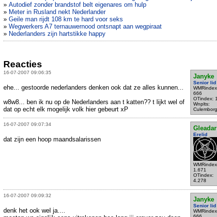
»
Autodief zonder brandstof belt eigenares om hulp
»
Meter in Rusland nekt Nederlander
»
Geile man rijdt 108 km te hard voor seks
»
Wegwerkers A7 ternauwernood ontsnapt aan wegpiraat
»
Nederlanders zijn hartstikke happy
Reacties
16-07-2007 09:06:35
Janyke
Senior lid
ehe... gestoorde nederlanders denken ook dat ze alles kunnen...
WMRindex
666
OTindex: 
w8w8... ben ik nu op de Nederlanders aan t katten?? t lijkt wel of
Wnplts:
dat op echt elk mogelijk volk hier gebeurt xP
Culembor
16-07-2007 09:07:34
Gleadar
Erelid
dat zijn een hoop maandsalarissen
WMRindex
1.671
OTindex:
4.278
16-07-2007 09:09:32
Janyke
Senior lid
denk het ook wel ja....
WMRindex
666