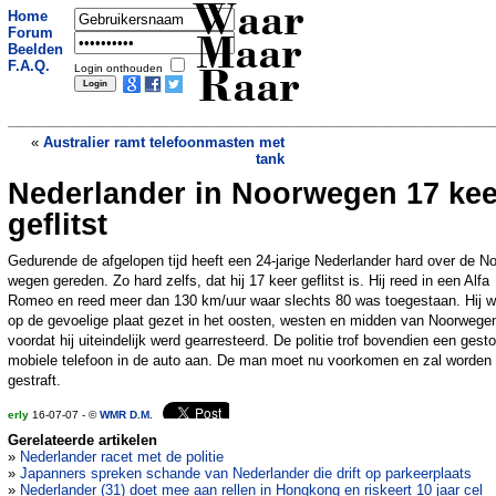
Waar
Home
Forum
Maar
Beelden
F.A.Q.
Login onthouden
Raar
«
Australier ramt telefoonmasten met
tank
Nederlander in Noorwegen 17 kee
Franse atleet getroffen door speer
tijdens wedstrijd
»
geflitst
Gedurende de afgelopen tijd heeft een 24-jarige Nederlander hard over de N
wegen gereden. Zo hard zelfs, dat hij 17 keer geflitst is. Hij reed in een Alfa
Romeo en reed meer dan 130 km/uur waar slechts 80 was toegestaan. Hij w
op de gevoelige plaat gezet in het oosten, westen en midden van Noorwege
voordat hij uiteindelijk werd gearresteerd. De politie trof bovendien een gest
mobiele telefoon in de auto aan. De man moet nu voorkomen en zal worden
gestraft.
erly
16-07-07 - ©
WMR D.M.
Gerelateerde artikelen
»
Nederlander racet met de politie
»
Japanners spreken schande van Nederlander die drift op parkeerplaats
»
Nederlander (31) doet mee aan rellen in Hongkong en riskeert 10 jaar cel