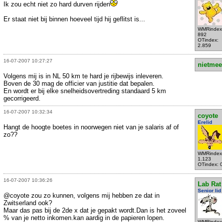
Ik zou echt niet zo hard durven rijden
Er staat niet bij binnen hoeveel tijd hij geflitst is...
WMRindex
892
OTindex:
2.859
16-07-2007 10:27:27
nietmee
Volgens mij is in NL 50 km te hard je rijbewijs inleveren.
Boven de 30 mag de officier van justitie dat bepalen.
En wordt er bij elke snelheidsovertreding standaard 5 km
gecorrigeerd.
16-07-2007 10:32:34
coyote
Erelid
Hangt de hoogte boetes in noorwegen niet van je salaris af of
zo??
WMRindex
1.123
OTindex: 
16-07-2007 10:36:26
Lab Rat
Senior lid
@coyote zou zo kunnen, volgens mij hebben ze dat in
Zwitserland ook?
Maar das pas bij de 2de x dat je gepakt wordt.Dan is het zoveel
% van je netto inkomen.kan aardig in de papieren lopen.
WMRindex