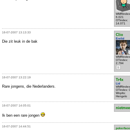
WMRindex
6.021
OTindex:
14.071
16-07-2007 13:13:33
Clio
Erelid
Die zit leuk in de bak
WMRindex
OTindex:
2.794
S
16-07-2007 13:22:19
Tr4x
Lid
Rare jongens, die Nederlanders.
WMRindex
OTindex: 
Wnplts:
Hengelo
16-07-2007 14:05:01
nietmee
Ik ben een rare jongen
16-07-2007 14:44:51
pokerface