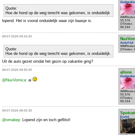
Oudgedie
Quote:
Hoe de hond op de weg terecht was gekomen, is onduidelijk
WMRindex
lopend. Het is vooral onduidelijk waar zijn baasje is.
55.576
OTindex:
99.244
08-07-2026 09:43:20
NuxVom
Actief lid
WMRindex
Quote:
OTindex: 
Hoe de hond op de weg terecht was gekomen, is onduidelijk.
Uit de auto gezet omdat het gezin op vakantie ging?
08-07-2026 09:50:35
allone
Oudgedie
@NuxVomica
: ai
WMRindex
55.576
OTindex:
99.244
09-07-2026 08:02:30
Spotcat
Erelid
@omabep
: Lopend zijn en toch geflitst!