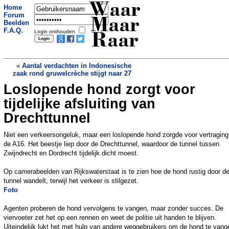
Waar
Home
Forum
Maar
Beelden
F.A.Q.
Login onthouden
Raar
«
Aantal verdachten in Indonesische
zaak rond gruwelcrèche stijgt naar 27
Loslopende hond zorgt voor
Ruimteballen op Australisch strand: niet
van aliens, wel gevaarlijk
»
tijdelijke afsluiting van
Drechttunnel
Niet een verkeersongeluk, maar een loslopende hond zorgde voor vertraging
de A16. Het beestje liep door de Drechttunnel, waardoor de tunnel tussen
Zwijndrecht en Dordrecht tijdelijk dicht moest.
Op camerabeelden van Rijkswaterstaat is te zien hoe de hond rustig door d
tunnel wandelt, terwijl het verkeer is stilgezet.
Foto
Agenten proberen de hond vervolgens te vangen, maar zonder succes. De
viervoeter zet het op een rennen en weet de politie uit handen te blijven.
Uiteindelijk lukt het met hulp van andere weggebruikers om de hond te vang