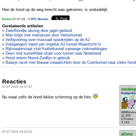
Hoe de hond op de weg terecht was gekomen, is onduidelijk.
Emmo
07-07-26 - ©
RTL Nieuws
Gerelateerde artikelen
»
Zwerfhondje alsnog door jager gedood
»
Man loopt met matrassen door Velsertunnel
»
Verbijstering over massaal spookrijden op de A2
»
Voetgangers lopen per ongeluk A2-tunnel Maastricht in
»
Rijkswaterstaat sluit Ketheltunnel vanwege ziekmeldingen
»
Deen met tunnelfobie stopt voor tunnel naar Nederland
»
Hond neemt Noord-Zuidlijn in gebruik
»
Baasje racet met blauwe zwaailichten door de Coentunnel naar zieke hond
Reacties
07-07-2026 19:37:47
omabe
Oudgedie
Nu staat zelfs de hond lekker schimmig op de foto.
WMRindex
11.355
OTindex:
3.193
07-07-2026 19:53:51
allone