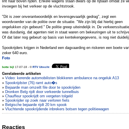
lint naar boven rijden. Enkele wagens staan dwars op de rijbaan omdat ze wi
invoegen bij het verkeer op de vluchtstrook.
"Dit is zeer onverantwoordelijk en levensgevaarlijk gedrag", zegt een
woordvoerder van de politie over de situatie. "We zijn blij dat hierbij geen
ongelukken zijn gebeurd." De politie greep uiteindelijk in. De verkeerssituati
was dusdanig, dat agenten niet in staat waren om bekeuringen uit te schrijv
Of dat later nog gebeurt op basis van kentekengegevens, is nog niet duidelij
Spookrijders krijgen in Nederland een dagvaarding en riskeren een boete va
zeker 640 euro.
Foto
botte bijl
17-07-18 - ©
RTV Utrecht
Gerelateerde artikelen
»
Video: kerende automobilisten blokkeren ambulance na ongeluk A13
»
Spookrijdster (76) ramt auto�s
»
Bejaarde man omzeilt file door te spookrijden
»
Dronken Belg rijdt door verkeerde tunnelbuis
»
Chauffeur spookrijdt om vergeten tolgeld
»
Spookrijder op zoek naar verloren fiets
»
Belgische bejaarde rijdt 20 km spook
»
Vluchtende spookrijdende inbrekers botsen tegen politiewagen
Reacties