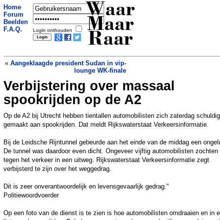
Waar
Home
Forum
Maar
Beelden
F.A.Q.
Login onthouden
Raar
«
Aangeklaagde president Sudan in vip-
lounge WK-finale
Verbijstering over massaal
Schoenafdruk leidt naar man die over
auto's wandelt in Amersfoort
»
spookrijden op de A2
Op de A2 bij Utrecht hebben tientallen automobilisten zich zaterdag schuldig
gemaakt aan spookrijden. Dat meldt Rijkswaterstaat Verkeersinformatie.
Bij de Leidsche Rijntunnel gebeurde aan het einde van de middag een ongel
De tunnel was daardoor even dicht. Ongeveer vijftig automobilisten zochten
tegen het verkeer in een uitweg. Rijkswaterstaat Verkeersinformatie zegt
verbijsterd te zijn over het weggedrag.
Dit is zeer onverantwoordelijk en levensgevaarlijk gedrag."
Politiewoordvoerder
Op een foto van de dienst is te zien is hoe automobilisten omdraaien en in 