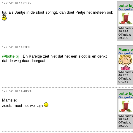
17-07-2018 14:01:22
botte bi
Oudgedie
tja, als Jantje in de sloot springt, dan doet Pietje het meteen ook
WMRindex
90.824
OTindex:
39.090
17-07-2018 14:33:00
Mamsie
Oudgedie
@botte bijl
: En Kareltje ziet niet dat het een sloot is en denkt
dat de weg daar doorgaat.
WMRindex
46.743
OTindex:
97.361
17-07-2018 14:40:24
botte bi
Oudgedie
Mamsie:
zoiets moet het wel zijn
WMRindex
90.824
OTindex:
39.090