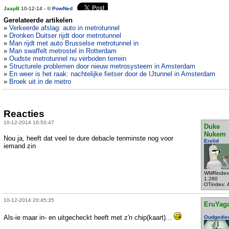
JaapB
10-12-14 - ©
PowNed
Gerelateerde artikelen
»
Verkeerde afslag: auto in metrotunnel
»
Dronken Duitser rijdt door metrotunnel
»
Man rijdt met auto Brusselse metrotunnel in
»
Man swaffelt metrostel in Rotterdam
»
Oudste metrotunnel nu verboden terrein
»
Structurele problemen door nieuw metrosysteem in Amsterdam
»
En weer is het raak: nachtelijke fietser door de IJtunnel in Amsterdam
»
Broek uit in de metro
Reacties
10-12-2014 16:50:47
Duke
Nukem
Nou ja, heeft dat veel te dure debacle tenminste nog voor
Erelid
iemand zin
WMRindex
1.260
OTindex: 
10-12-2014 20:45:35
EruYag
Als-ie maar in- en uitgecheckt heeft met z'n chip(kaart)...
Oudgedie