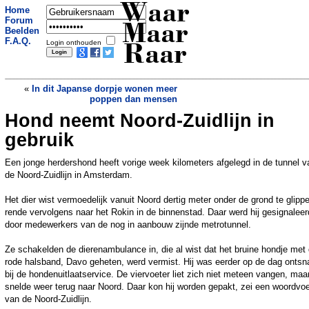
Waar
Home
Forum
Maar
Beelden
F.A.Q.
Login onthouden
Raar
«
In dit Japanse dorpje wonen meer
poppen dan mensen
Hond neemt Noord-Zuidlijn in
Nootgeval dwingt vliegtuig terug naar
gate
»
gebruik
Een jonge herdershond heeft vorige week kilometers afgelegd in de tunnel v
de Noord-Zuidlijn in Amsterdam.
Het dier wist vermoedelijk vanuit Noord dertig meter onder de grond te glipp
rende vervolgens naar het Rokin in de binnenstad. Daar werd hij gesignaleer
door medewerkers van de nog in aanbouw zijnde metrotunnel.
Ze schakelden de dierenambulance in, die al wist dat het bruine hondje met
rode halsband, Davo geheten, werd vermist. Hij was eerder op de dag ontsn
bij de hondenuitlaatservice. De viervoeter liet zich niet meteen vangen, maa
snelde weer terug naar Noord. Daar kon hij worden gepakt, zei een woordvo
van de Noord-Zuidlijn.