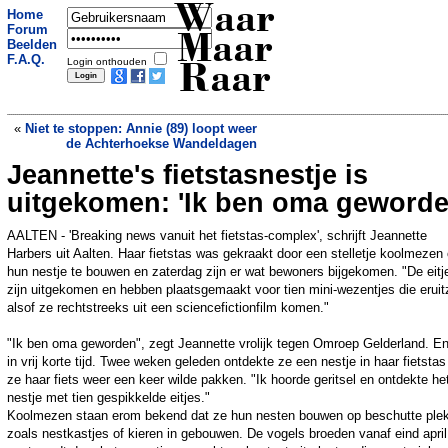
Waar
Home
Forum
Maar
Beelden
F.A.Q.
Login onthouden
Raar
«
Niet te stoppen: Annie (89) loopt weer
de Achterhoekse Wandeldagen
Jeannette's fietstasnestje is
De rijkste kat ter wereld blijkt helemaal
niet zo rijk
»
uitgekomen: 'Ik ben oma geworde
AALTEN - 'Breaking news vanuit het fietstas-complex', schrijft Jeannette
Harbers uit Aalten. Haar fietstas was gekraakt door een stelletje koolmezen
hun nestje te bouwen en zaterdag zijn er wat bewoners bijgekomen. "De eitj
zijn uitgekomen en hebben plaatsgemaakt voor tien mini-wezentjes die eruit
alsof ze rechtstreeks uit een sciencefictionfilm komen."
"Ik ben oma geworden", zegt Jeannette vrolijk tegen Omroep Gelderland. En
in vrij korte tijd. Twee weken geleden ontdekte ze een nestje in haar fietstas
ze haar fiets weer een keer wilde pakken. "Ik hoorde geritsel en ontdekte he
nestje met tien gespikkelde eitjes."
Koolmezen staan erom bekend dat ze hun nesten bouwen op beschutte ple
zoals nestkastjes of kieren in gebouwen. De vogels broeden vanaf eind april