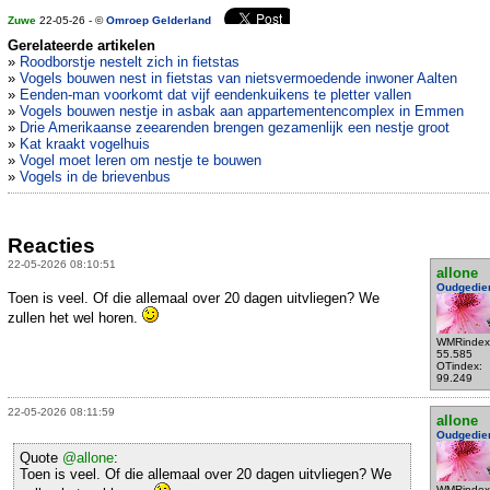
Zuwe
22-05-26 - ©
Omroep Gelderland
Gerelateerde artikelen
»
Roodborstje nestelt zich in fietstas
»
Vogels bouwen nest in fietstas van nietsvermoedende inwoner Aalten
»
Eenden-man voorkomt dat vijf eendenkuikens te pletter vallen
»
Vogels bouwen nestje in asbak aan appartementencomplex in Emmen
»
Drie Amerikaanse zeearenden brengen gezamenlijk een nestje groot
»
Kat kraakt vogelhuis
»
Vogel moet leren om nestje te bouwen
»
Vogels in de brievenbus
Reacties
22-05-2026 08:10:51
allone
Oudgedie
Toen is veel. Of die allemaal over 20 dagen uitvliegen? We
zullen het wel horen.
WMRindex
55.585
OTindex:
99.249
22-05-2026 08:11:59
allone
Oudgedie
Quote
@allone
:
Toen is veel. Of die allemaal over 20 dagen uitvliegen? We
WMRindex