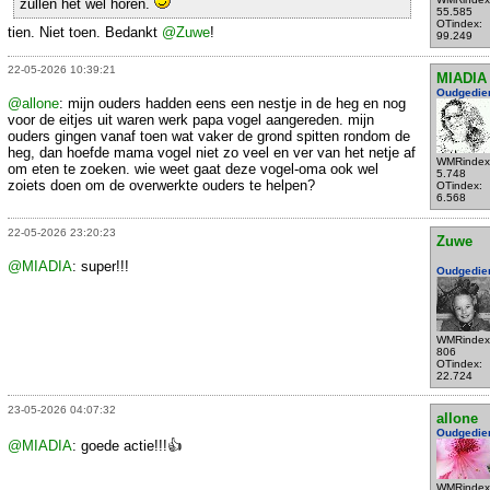
zullen het wel horen.
55.585
OTindex:
tien. Niet toen. Bedankt
@Zuwe
!
99.249
22-05-2026 10:39:21
MIADIA
Oudgedie
@allone
: mijn ouders hadden eens een nestje in de heg en nog
voor de eitjes uit waren werk papa vogel aangereden. mijn
ouders gingen vanaf toen wat vaker de grond spitten rondom de
heg, dan hoefde mama vogel niet zo veel en ver van het netje af
WMRindex
om eten te zoeken. wie weet gaat deze vogel-oma ook wel
5.748
zoiets doen om de overwerkte ouders te helpen?
OTindex:
6.568
22-05-2026 23:20:23
Zuwe
@MIADIA
: super!!!
Oudgedie
WMRindex
806
OTindex:
22.724
23-05-2026 04:07:32
allone
Oudgedie
@MIADIA
: goede actie!!!👍
WMRindex