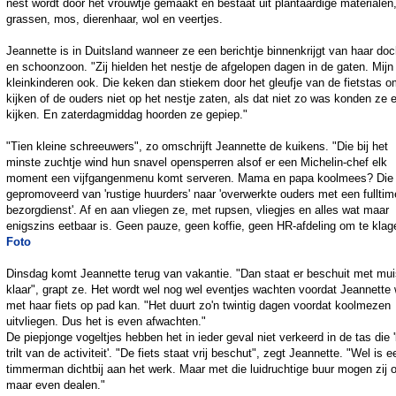
nest wordt door het vrouwtje gemaakt en bestaat uit plantaardige materialen
grassen, mos, dierenhaar, wol en veertjes.
Jeannette is in Duitsland wanneer ze een berichtje binnenkrijgt van haar doc
en schoonzoon. "Zij hielden het nestje de afgelopen dagen in de gaten. Mijn
kleinkinderen ook. Die keken dan stiekem door het gleufje van de fietstas o
kijken of de ouders niet op het nestje zaten, als dat niet zo was konden ze 
kijken. En zaterdagmiddag hoorden ze gepiep."
"Tien kleine schreeuwers", zo omschrijft Jeannette de kuikens. "Die bij het
minste zuchtje wind hun snavel opensperren alsof er een Michelin-chef elk
moment een vijfgangenmenu komt serveren. Mama en papa koolmees? Die 
gepromoveerd van 'rustige huurders' naar 'overwerkte ouders met een fulltim
bezorgdienst'. Af en aan vliegen ze, met rupsen, vliegjes en alles wat maar
enigszins eetbaar is. Geen pauze, geen koffie, geen HR-afdeling om te klag
Foto
Dinsdag komt Jeannette terug van vakantie. "Dan staat er beschuit met mui
klaar", grapt ze. Het wordt wel nog wel eventjes wachten voordat Jeannette
met haar fiets op pad kan. "Het duurt zo'n twintig dagen voordat koolmezen
uitvliegen. Dus het is even afwachten."
De piepjonge vogeltjes hebben het in ieder geval niet verkeerd in de tas die '
trilt van de activiteit'. "De fiets staat vrij beschut", zegt Jeannette. "Wel is e
timmerman dichtbij aan het werk. Maar met die luidruchtige buur mogen zij 
maar even dealen."