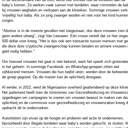
baby’s komen. Ze werken vaak samen met bordelen, waar criminelen de ba
bij vrouwen weghalen en verkopen aan de klinieken. Sommige vrouwen ver
'vrijwillig' hun baby. Als ze jong zwanger worden en niet voor het kind kunne
zorgen.
"Abortus is in de meeste gevallen niet toegestaan, dus deze vrouwen zien 
geen andere uitweg", zegt Van Leeuwen. Eén vrouw vertelt dat ze hier onge
500 dollar voor kreeg. "Het is dus ook een transactie tussen mensen met ge
die deze dure cryptische zwangerschap kunnen betalen en armere vrouwen 
geld nodig hebben."
Om hoeveel vrouwen het gaat is niet bekend, want het speelt zich grotendee
in het geheim. In sommige Facebook- en WhatsApp-groepen zitten wel
vijfduizend mensen. Vrouwen die hun twijfel uiten, worden door de beheerder
de groep gegooid. Op die manier kan de oplichterij doorgaan.
Al eerder, in 2022, werd de Nigeriaanse overheid geattendeerd op deze klini
Het parlement heeft toen de ministeries van Gezondheidszorg en Vrouwenz
opgedragen om campagnes te voeren om vrouwen bewust te maken van de
oplichterij en de commissie voor gezondheidszorg en vrouwenzaken kreeg 
opdracht dit te onderzoeken.
Autoriteiten zijn ervan op de hoogte en proberen wel actie te ondernemen,
bijvoorbeeld door illegale bordelen waar baby’s worden gekocht, te sluiten. 