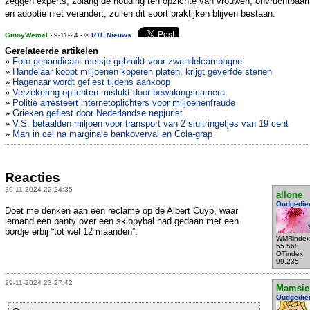
zeggen experts, zolang de houding ten opzichte van vrouwen, onvruchtbaar
en adoptie niet verandert, zullen dit soort praktijken blijven bestaan.
GinnyWemel
29-11-24 - ©
RTL Nieuws
Gerelateerde artikelen
»
Foto gehandicapt meisje gebruikt voor zwendelcampagne
»
Handelaar koopt miljoenen koperen platen, krijgt geverfde stenen
»
Hagenaar wordt geflest tijdens aankoop
»
Verzekering oplichten mislukt door bewakingscamera
»
Politie arresteert internetoplichters voor miljoenenfraude
»
Grieken geflest door Nederlandse nepjurist
»
V.S. betaalden miljoen voor transport van 2 sluitringetjes van 19 cent
»
Man in cel na marginale bankoverval en Cola-grap
Reacties
29-11-2024 22:24:35
allone
Oudgedie
Doet me denken aan een reclame op de Albert Cuyp, waar
iemand een panty over een skippybal had gedaan met een
bordje erbij “tot wel 12 maanden”.
WMRindex
55.568
OTindex:
99.235
29-11-2024 23:27:42
Mamsie
Oudgedie