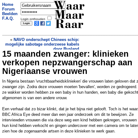
Waar
Home
Forum
Maar
Beelden
F.A.Q.
Login onthouden
Raar
«
NAVO onderschept Chinees schip:
mogelijke sabotage onderzeese kabels
door Rusland
15 maanden zwanger: klinieken
Kerstfeest Utrechtse Heuvelrug
geschrapt om aanwezigheid wolven
»
verkopen nepzwangerschap aan
Nigeriaanse vrouwen
In Nigeria bestaan 'vruchtbaarheidsklinieken' die vrouwen laten geloven dat 
zwanger zijn. Zodra deze vrouwen moeten 'bevallen', worden ze gedrogeerd.
ze wakker worden hebben ze een baby in hun handen, een baby die gekocht
afgenomen is van een andere vrouw.
Een verhaal dat zo bizar klinkt, dat je het bijna niet gelooft. Toch is het waar
BBC Africa Eye deed meer dan een jaar onderzoek om dit te bewijzen. Ze
interviewden vrouwen die via deze weg een kind hebben gekregen, vrouwen 
hun kind hebben verkocht en gingen undercover met een camera om te late
zien hoe de zogenaamde artsen in deze klinieken te werk gaan.