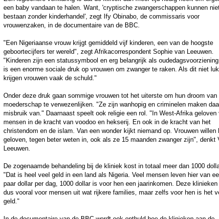
een baby vandaan te halen. Want, 'cryptische zwangerschappen kunnen nie
bestaan zonder kinderhandel', zegt Ify Obinabo, de commissaris voor
vrouwenzaken, in de documentaire van de BBC.
"Een Nigeriaanse vrouw krijgt gemiddeld vijf kinderen, een van de hoogste
geboortecijfers ter wereld", zegt Afrikacorrespondent Sophie van Leeuwen.
"Kinderen zijn een statussymbool en erg belangrijk als oudedagsvoorziening
is een enorme sociale druk op vrouwen om zwanger te raken. Als dit niet luk
krijgen vrouwen vaak de schuld."
Onder deze druk gaan sommige vrouwen tot het uiterste om hun droom van
moederschap te verwezenlijken. "Ze zijn wanhopig en criminelen maken daa
misbruik van." Daarnaast speelt ook religie een rol. "In West-Afrika geloven
mensen in de kracht van voodoo en hekserij. En ook in de kracht van het
christendom en de islam. Van een wonder kijkt niemand op. Vrouwen willen 
geloven, tegen beter weten in, ook als ze 15 maanden zwanger zijn", denkt
Leeuwen.
De zogenaamde behandeling bij de kliniek kost in totaal meer dan 1000 dolla
"Dat is heel veel geld in een land als Nigeria. Veel mensen leven hier van e
paar dollar per dag, 1000 dollar is voor hen een jaarinkomen. Deze klinieken 
dus vooral voor mensen uit wat rijkere families, maar zelfs voor hen is het v
geld."
In de documentaire van de BBC wordt ook onthuld hoe de klinieken aan de