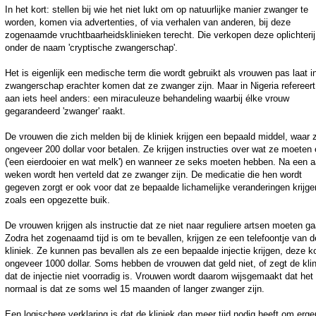
In het kort: stellen bij wie het niet lukt om op natuurlijke manier zwanger te
worden, komen via advertenties, of via verhalen van anderen, bij deze
zogenaamde vruchtbaarheidsklinieken terecht. Die verkopen deze oplichterij
onder de naam 'cryptische zwangerschap'.
Het is eigenlijk een medische term die wordt gebruikt als vrouwen pas laat i
zwangerschap erachter komen dat ze zwanger zijn. Maar in Nigeria refereert
aan iets heel anders: een miraculeuze behandeling waarbij élke vrouw
gegarandeerd 'zwanger' raakt.
De vrouwen die zich melden bij de kliniek krijgen een bepaald middel, waar 
ongeveer 200 dollar voor betalen. Ze krijgen instructies over wat ze moeten 
('een eierdooier en wat melk') en wanneer ze seks moeten hebben. Na een a
weken wordt hen verteld dat ze zwanger zijn. De medicatie die hen wordt
gegeven zorgt er ook voor dat ze bepaalde lichamelijke veranderingen krijge
zoals een opgezette buik.
De vrouwen krijgen als instructie dat ze niet naar reguliere artsen moeten ga
Zodra het zogenaamd tijd is om te bevallen, krijgen ze een telefoontje van d
kliniek. Ze kunnen pas bevallen als ze een bepaalde injectie krijgen, deze k
ongeveer 1000 dollar. Soms hebben de vrouwen dat geld niet, of zegt de kli
dat de injectie niet voorradig is. Vrouwen wordt daarom wijsgemaakt dat het
normaal is dat ze soms wel 15 maanden of langer zwanger zijn.
Een logischere verklaring is dat de kliniek dan meer tijd nodig heeft om erg