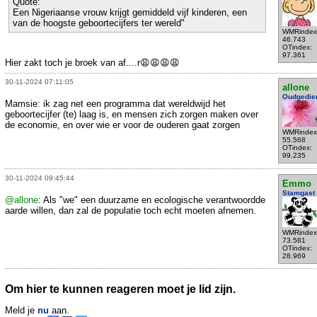
Quote:
Een Nigeriaanse vrouw krijgt gemiddeld vijf kinderen, een
van de hoogste geboortecijfers ter wereld"
WMRindex
46.743
OTindex:
97.361
Hier zakt toch je broek van af....r😩😩😩😩
30-11-2024 07:11:05
allone
Oudgedie
Mamsie: ik zag net een programma dat wereldwijd het
geboortecijfer (te) laag is, en mensen zich zorgen maken over
de economie, en over wie er voor de ouderen gaat zorgen
WMRindex
55.568
OTindex:
99.235
30-11-2024 09:45:44
Emmo
Stamgast
@allone
: Als "we" een duurzame en ecologische verantwoordde
aarde willen, dan zal de populatie toch echt moeten afnemen.
WMRindex
73.581
OTindex:
28.969
Om hier te kunnen reageren moet je lid zijn.
Meld je
nu
aan.