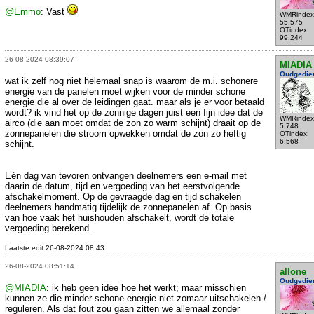
@Emmo
: Vast
WMRindex
55.575
OTindex:
99.244
26-08-2024 08:39:07
MIADIA
Oudgedie
wat ik zelf nog niet helemaal snap is waarom de m.i. schonere
energie van de panelen moet wijken voor de minder schone
energie die al over de leidingen gaat. maar als je er voor betaald
wordt? ik vind het op de zonnige dagen juist een fijn idee dat de
WMRindex
airco (die aan moet omdat de zon zo warm schijnt) draait op de
5.748
zonnepanelen die stroom opwekken omdat de zon zo heftig
OTindex:
6.568
schijnt.
Eén dag van tevoren ontvangen deelnemers een e-mail met
daarin de datum, tijd en vergoeding van het eerstvolgende
afschakelmoment. Op de gevraagde dag en tijd schakelen
deelnemers handmatig tijdelijk de zonnepanelen af. Op basis
van hoe vaak het huishouden afschakelt, wordt de totale
vergoeding berekend.
Laatste edit 26-08-2024 08:43
26-08-2024 08:51:14
allone
Oudgedie
@MIADIA
: ik heb geen idee hoe het werkt; maar misschien
kunnen ze die minder schone energie niet zomaar uitschakelen /
reguleren. Als dat fout zou gaan zitten we allemaal zonder