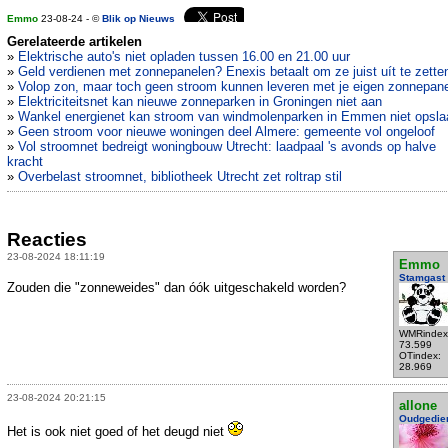
Emmo
23-08-24 - ©
Blik op Nieuws
Gerelateerde artikelen
»
Elektrische auto's niet opladen tussen 16.00 en 21.00 uur
»
Geld verdienen met zonnepanelen? Enexis betaalt om ze juist uít te zette
»
Volop zon, maar toch geen stroom kunnen leveren met je eigen zonnepan
»
Elektriciteitsnet kan nieuwe zonneparken in Groningen niet aan
»
Wankel energienet kan stroom van windmolenparken in Emmen niet opsla
»
Geen stroom voor nieuwe woningen deel Almere: gemeente vol ongeloof
»
Vol stroomnet bedreigt woningbouw Utrecht: laadpaal 's avonds op halve
kracht
»
Overbelast stroomnet, bibliotheek Utrecht zet roltrap stil
Reacties
23-08-2024 18:11:19
Emmo
Stamgast
Zouden die "zonneweides" dan óók uitgeschakeld worden?
WMRindex
73.599
OTindex:
28.969
23-08-2024 20:21:15
allone
Oudgedie
Het is ook niet goed of het deugd niet