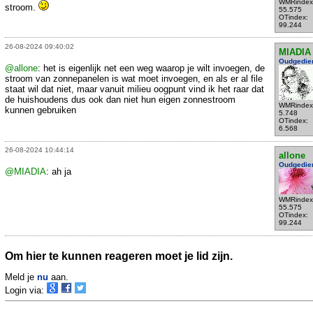
WMRindex
stroom.
55.575
OTindex:
99.244
26-08-2024 09:40:02
MIADIA
Oudgedie
@allone
: het is eigenlijk net een weg waarop je wilt invoegen, de
stroom van zonnepanelen is wat moet invoegen, en als er al file
staat wil dat niet, maar vanuit milieu oogpunt vind ik het raar dat
de huishoudens dus ook dan niet hun eigen zonnestroom
WMRindex
kunnen gebruiken
5.748
OTindex:
6.568
26-08-2024 10:44:14
allone
Oudgedie
@MIADIA
: ah ja
WMRindex
55.575
OTindex:
99.244
Om hier te kunnen reageren moet je lid zijn.
Meld je
nu
aan.
Login via: