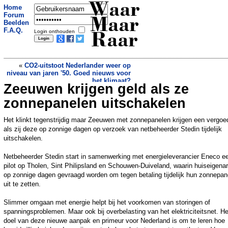
Waar
Home
Forum
Maar
Beelden
F.A.Q.
Login onthouden
Raar
«
CO2-uitstoot Nederlander weer op
niveau van jaren '50. Goed nieuws voor
het klimaat?
Zeeuwen krijgen geld als ze
Verdwaald kind na vijf dagen alleen
teruggevonden in bossen Vietnam
»
zonnepanelen uitschakelen
Het klinkt tegenstrijdig maar Zeeuwen met zonnepanelen krijgen een vergoe
als zij deze op zonnige dagen op verzoek van netbeheerder Stedin tijdelijk
uitschakelen.
Netbeheerder Stedin start in samenwerking met energieleverancier Eneco e
pilot op Tholen, Sint Philipsland en Schouwen-Duiveland, waarin huiseigena
op zonnige dagen gevraagd worden om tegen betaling tijdelijk hun zonnepan
uit te zetten.
Slimmer omgaan met energie helpt bij het voorkomen van storingen of
spanningsproblemen. Maar ook bij overbelasting van het elektriciteitsnet. He
doel van deze nieuwe aanpak en primeur voor Nederland is om te leren hoe