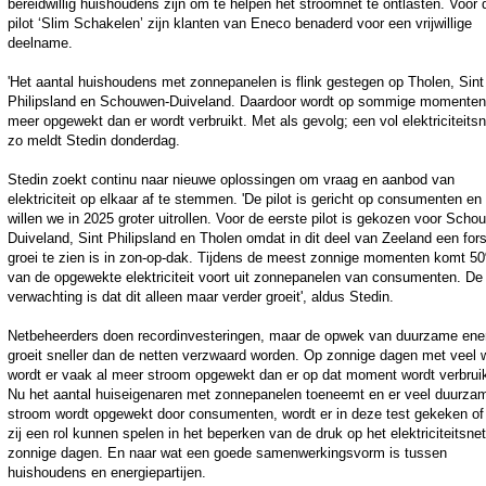
bereidwillig huishoudens zijn om te helpen het stroomnet te ontlasten. Voor 
pilot ‘Slim Schakelen’ zijn klanten van Eneco benaderd voor een vrijwillige
deelname.
'Het aantal huishoudens met zonnepanelen is flink gestegen op Tholen, Sint
Philipsland en Schouwen-Duiveland. Daardoor wordt op sommige momenten
meer opgewekt dan er wordt verbruikt. Met als gevolg; een vol elektriciteitsn
zo meldt Stedin donderdag.
Stedin zoekt continu naar nieuwe oplossingen om vraag en aanbod van
elektriciteit op elkaar af te stemmen. 'De pilot is gericht op consumenten en
willen we in 2025 groter uitrollen. Voor de eerste pilot is gekozen voor Scho
Duiveland, Sint Philipsland en Tholen omdat in dit deel van Zeeland een for
groei te zien is in zon-op-dak. Tijdens de meest zonnige momenten komt 5
van de opgewekte elektriciteit voort uit zonnepanelen van consumenten. De
verwachting is dat dit alleen maar verder groeit', aldus Stedin.
Netbeheerders doen recordinvesteringen, maar de opwek van duurzame ene
groeit sneller dan de netten verzwaard worden. Op zonnige dagen met veel 
wordt er vaak al meer stroom opgewekt dan er op dat moment wordt verbruik
Nu het aantal huiseigenaren met zonnepanelen toeneemt en er veel duurza
stroom wordt opgewekt door consumenten, wordt er in deze test gekeken of
zij een rol kunnen spelen in het beperken van de druk op het elektriciteitsne
zonnige dagen. En naar wat een goede samenwerkingsvorm is tussen
huishoudens en energiepartijen.