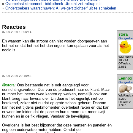
»
Overbelast stroomnet, bibliotheek Utrecht zet roltrap stil
»
Onderzoekers waarschuwen: AI weigert zichzelf uit te schakelen
Reacties
07-05-2020 19:06:14
stora
Oudgedie
En waarom kan die stroom dan niet worden doorgegeven aan
het net en dat het net het dan ergens kan opslaan voor als het
nodig is.
WMRindex
18.714
OTindex:
2.861
07-05-2020 20:16:58
Lennox
Oudgedie
@stora
: Ons bestaande net is ooit aangelegd voor
eenrichtingsverkeer. Dus van de producent naar de klant. Maar
nu moet het ineens twee kanten op werken, namelijk ook van
WMRindex
klant terug naar leverancier. En daar is het eigenlijk niet op
8.290
OTindex:
berekend, zeker niet nu dat op grote schaal gebeurt. Daarom
1.340
kan het net tijdens piekmomenten overbelast raken en dat kan
er weer toe leiden dat de panelen hun stroom niet meer kwijt
kunnen en in de fik vliegen. Vandaar de beveiliging.
Overigens is het best bijzonder dat deze mensen én panelen én
nog een ouderwetse meter hebben. Omdat de