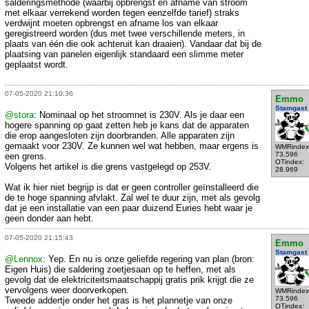
salderingsmethode (waarbij opbrengst en afname van stroom
met elkaar verrekend worden tegen eenzelfde tarief) straks
verdwijnt moeten opbrengst en afname los van elkaar
geregistreerd worden (dus met twee verschillende meters, in
plaats van één die ook achteruit kan draaien). Vandaar dat bij de
plaatsing van panelen eigenlijk standaard een slimme meter
geplaatst wordt.
07-05-2020 21:10:36
Emmo
Stamgast
@stora
: Nominaal op het stroomnet is 230V. Als je daar een
hogere spanning op gaat zetten heb je kans dat de apparaten
die erop aangesloten zijn doorbranden. Alle apparaten zijn
gemaakt voor 230V. Ze kunnen wel wat hebben, maar ergens is
WMRindex
73.596
een grens.
OTindex:
Volgens het artikel is die grens vastgelegd op 253V.
28.969
Wat ik hier niet begrijp is dat er geen controller geïnstalleerd die
de te hoge spanning afvlakt. Zal wel te duur zijn, met als gevolg
dat je een installatie van een paar duizend Euries hebt waar je
geen donder aan hebt.
07-05-2020 21:15:43
Emmo
Stamgast
@Lennox
: Yep. En nu is onze geliefde regering van plan (bron:
Eigen Huis) die saldering zoetjesaan op te heffen, met als
gevolg dat de elektriciteitsmaatschappij gratis prik krijgt die ze
vervolgens weer doorverkopen.
WMRindex
73.596
Tweede addertje onder het gras is het plannetje van onze
OTindex: