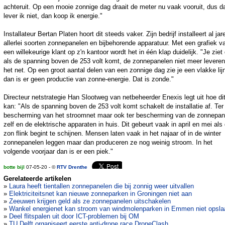
achteruit. Op een mooie zonnige dag draait de meter nu vaak vooruit, dus d
lever ik niet, dan koop ik energie."
Installateur Bertan Platen hoort dit steeds vaker. Zijn bedrijf installeert al jar
allerlei soorten zonnepanelen en bijbehorende apparatuur. Met een grafiek v
een willekeurige klant op z'n kantoor wordt het in één klap duidelijk. "Je ziet
als de spanning boven de 253 volt komt, de zonnepanelen niet meer levere
het net. Op een groot aantal delen van een zonnige dag zie je een vlakke lij
dan is er geen productie van zonne-energie. Dat is zonde."
Directeur netstrategie Han Slootweg van netbeheerder Enexis legt uit hoe di
kan: "Als de spanning boven de 253 volt komt schakelt de installatie af. Ter
bescherming van het stroomnet maar ook ter bescherming van de zonnepan
zelf en de elektrische apparaten in huis. Dit gebeurt vaak in april en mei als
zon flink begint te schijnen. Mensen laten vaak in het najaar of in de winter
zonnepanelen leggen maar dan produceren ze nog weinig stroom. In het
volgende voorjaar dan is er een piek."
botte bijl
07-05-20 - ©
RTV Drenthe
Gerelateerde artikelen
»
Laura heeft tientallen zonnepanelen die bij zonnig weer uitvallen
»
Elektriciteitsnet kan nieuwe zonneparken in Groningen niet aan
»
Zeeuwen krijgen geld als ze zonnepanelen uitschakelen
»
Wankel energienet kan stroom van windmolenparken in Emmen niet opsla
»
Deel flitspalen uit door ICT-problemen bij OM
»
TU Delft organiseert eerste anti-drone race DroneClash