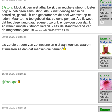
Yanuqa
Senior lid
@stora
: klopt, ik ben niet afhankelijk van reguliere stroom. Beter
WMRindex
229
nog: ik heb geen aansluiting. Als ik niet genoeg heb in de
OTindex: 
batterijen, gebruik ik een generator om de boel weer wat op te
Wnplts:
laden. Maar tot nu toe gebeurt dat zo eens per jaar. Als ik weet
Gaianes, 
dat het dagenlang gaat regenen, zorg ik er gewoon voor dat ik
S
zo weinig mogelijk stroom verspil. Zelfs de standby-stand van
de magnetron gaat uit
Laatste edit 08-05-2020 09:29
09-05-2020 06:46:24
botte bi
Oudgedie
als ze die stroom van zonnepanelen niet aan kunnen, waarom
stimuleren ze dan dat mensen die nemen
WMRindex
90.824
OTindex:
39.090
15-05-2020 08:19:40
allone
Oudgedie
@Yanuqa
:
WMRindex
55.573
OTindex:
99.243
15-05-2020 08:58:18
Emmo