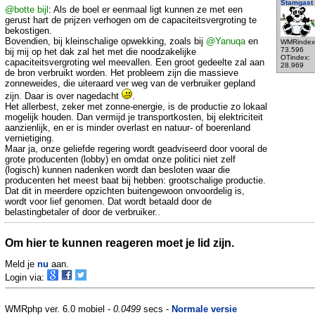
Stamgast
@botte bijl
: Als de boel er eenmaal ligt kunnen ze met een
gerust hart de prijzen verhogen om de capaciteitsvergroting te
bekostigen.
Bovendien, bij kleinschalige opwekking, zoals bij
@Yanuqa
en
WMRindex
73.596
bij mij op het dak zal het met die noodzakelijke
OTindex:
capaciteitsvergroting wel meevallen. Een groot gedeelte zal aan
28.969
de bron verbruikt worden. Het probleem zijn die massieve
zonneweides, die uiteraard ver weg van de verbruiker gepland
zijn. Daar is over nagedacht
.
Het allerbest, zeker met zonne-energie, is de productie zo lokaal
mogelijk houden. Dan vermijd je transportkosten, bij elektriciteit
aanzienlijk, en er is minder overlast en natuur- of boerenland
vernietiging.
Maar ja, onze geliefde regering wordt geadviseerd door vooral de
grote producenten (lobby) en omdat onze politici niet zelf
(logisch) kunnen nadenken wordt dan besloten waar die
producenten het meest baat bij hebben: grootschalige productie.
Dat dit in meerdere opzichten buitengewoon onvoordelig is,
wordt voor lief genomen. Dat wordt betaald door de
belastingbetaler of door de verbruiker..
Om hier te kunnen reageren moet je lid zijn.
Meld je
nu
aan.
Login via:
WMRphp ver. 6.0 mobiel -
0.0499
secs -
Normale versie