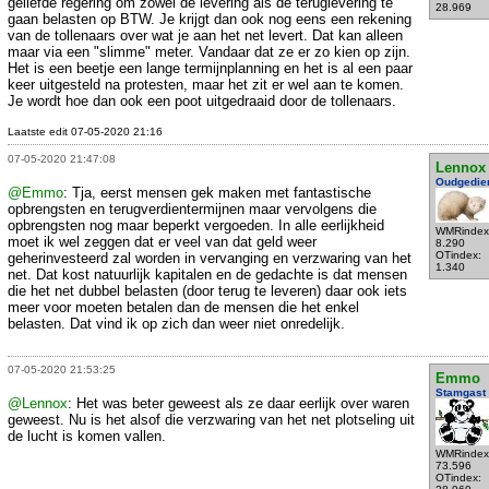
geliefde regering om zowel de levering als de teruglevering te
28.969
gaan belasten op BTW. Je krijgt dan ook nog eens een rekening
van de tollenaars over wat je aan het net levert. Dat kan alleen
maar via een "slimme" meter. Vandaar dat ze er zo kien op zijn.
Het is een beetje een lange termijnplanning en het is al een paar
keer uitgesteld na protesten, maar het zit er wel aan te komen.
Je wordt hoe dan ook een poot uitgedraaid door de tollenaars.
Laatste edit 07-05-2020 21:16
07-05-2020 21:47:08
Lennox
Oudgedie
@Emmo
: Tja, eerst mensen gek maken met fantastische
opbrengsten en terugverdientermijnen maar vervolgens die
opbrengsten nog maar beperkt vergoeden. In alle eerlijkheid
WMRindex
moet ik wel zeggen dat er veel van dat geld weer
8.290
OTindex:
geherinvesteerd zal worden in vervanging en verzwaring van het
1.340
net. Dat kost natuurlijk kapitalen en de gedachte is dat mensen
die het net dubbel belasten (door terug te leveren) daar ook iets
meer voor moeten betalen dan de mensen die het enkel
belasten. Dat vind ik op zich dan weer niet onredelijk.
07-05-2020 21:53:25
Emmo
Stamgast
@Lennox
: Het was beter geweest als ze daar eerlijk over waren
geweest. Nu is het alsof die verzwaring van het net plotseling uit
de lucht is komen vallen.
WMRindex
73.596
OTindex: