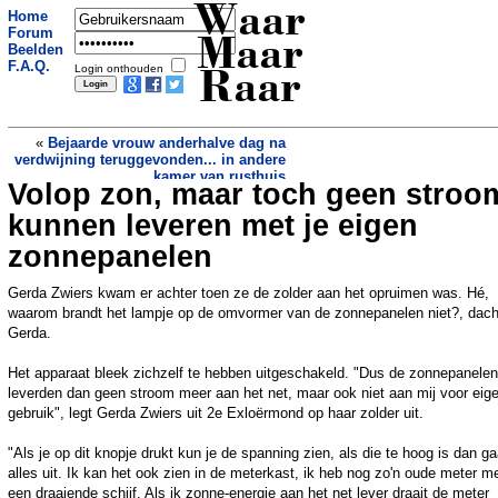
Waar
Home
Forum
Maar
Beelden
F.A.Q.
Login onthouden
Raar
«
Bejaarde vrouw anderhalve dag na
verdwijning teruggevonden... in andere
kamer van rusthuis
Volop zon, maar toch geen stroo
Dominee Vredekerk Hoogezand doopt
door: Stang lag voor de hand
»
kunnen leveren met je eigen
zonnepanelen
Gerda Zwiers kwam er achter toen ze de zolder aan het opruimen was. Hé,
waarom brandt het lampje op de omvormer van de zonnepanelen niet?, dach
Gerda.
Het apparaat bleek zichzelf te hebben uitgeschakeld. "Dus de zonnepanelen
leverden dan geen stroom meer aan het net, maar ook niet aan mij voor eig
gebruik", legt Gerda Zwiers uit 2e Exloërmond op haar zolder uit.
"Als je op dit knopje drukt kun je de spanning zien, als die te hoog is dan ga
alles uit. Ik kan het ook zien in de meterkast, ik heb nog zo'n oude meter m
een draaiende schijf. Als ik zonne-energie aan het net lever draait de meter