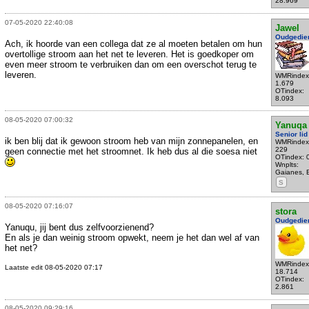
28.969
07-05-2020 22:40:08
Jawel
Oudgedie
Ach, ik hoorde van een collega dat ze al moeten betalen om hun
overtollige stroom aan het net te leveren. Het is goedkoper om
even meer stroom te verbruiken dan om een overschot terug te
leveren.
WMRindex
1.679
OTindex:
8.093
08-05-2020 07:00:32
Yanuqa
Senior lid
ik ben blij dat ik gewoon stroom heb van mijn zonnepanelen, en
WMRindex
229
geen connectie met het stroomnet. Ik heb dus al die soesa niet
OTindex: 
Wnplts:
Gaianes, 
S
08-05-2020 07:16:07
stora
Oudgedie
Yanuqu, jij bent dus zelfvoorzienend?
En als je dan weinig stroom opwekt, neem je het dan wel af van
het net?
WMRindex
Laatste edit 08-05-2020 07:17
18.714
OTindex:
2.861
08-05-2020 09:29:16