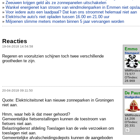
»
Zeeuwen krijgen geld als ze zonnepanelen uitschakelen
»
Wankel energienet kan stroom van windmolenparken in Emmen niet opsla
»
Voor iedere auto een laadpaal? Dat kan ons stroomnet helemaal niet aan
»
Elektrische auto's niet opladen tussen 16.00 en 21.00 uur
»
Miljoenen slimme meters moeten binnen 5 jaar vervangen worden
Reacties
19-04-2018 14:54:58
Emmo
Stamgast
Regeren en vooruitzien schijnen toch twee verschillende
grootheden te zijn.
WMRindex
73.577
OTindex:
28.969
20-04-2018 09:11:50
De Pau
Oudgedie
Quote: Elektriciteitsnet kan nieuwe zonneparken in Groningen
niet aan.
Hmm, waar heb ik dat meer gehoord?
WMRindex
Gemeentelijke fietsenstallingen kunnen de toestroom van
14.206
OTindex:
fietsers niet aan.
20.331
Belastingdienst afdeling Toeslagen kan de vele verzoeken om
S
toeslagen niet aan.
Gemeentelijke afvalscheidingsdepots kunnen de aangeboden