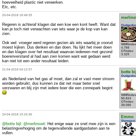
hoeveelheid plastic niet verwerken.
Etc, etc.
20-04-2018 16:49:35
merlins
Regeren is achteraf klagen dat een koe een kont heeft. Want dat
Oudgedie
kan je toch niet verwachten van iets waar je de kop van kan
zien.
Ook wel: vroeger werd regeren gezien als iets waarbij je vooruit
WMRindex
moest kijken. Dus denken en dan doen. Nu lijkt het meer doen
4.789
OTindex:
en dan klagen over het resultaat waarvan iedereen met gezond
3.325
boerenverstand al had aan zien komen want wat gedaan werd
kan niet tot een ander resultaat leiden.
21-04-2018 04:12:07
botte bi
Oudgedie
als Nederland van het gas af moet, dan zal er vast meer stroom
worden gebruikt, dus kunnen ze dat net maar beter snel
verzwaren en blij zijn met iedere boer die een zonnepark begint
WMRindex
90.824
OTindex:
39.090
24-04-2018 15:24:30
Emmo
Stamgast
@botte bijl
:
@merlinswit
: Het enige waar ze snel mee zijn is een
belastingverhoging om de tegenvallende aardgasbaten aan te
vullen.