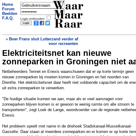
Waar
Home
Forum
Maar
Beelden
F.A.Q.
Login onthouden
Raar
«
Boer Frans sluit Lutterzand verder af
voor recreanten
Elektriciteitsnet kan nieuwe
Instagram-model bijna blind na operatie
met gekleurde oogimplantaten
»
zonneparken in Groningen niet a
Netbeheerders Tennet en Enexis waarschuwen dat er op korte termijn geen
nieuwe zonneparken bij moeten komen in Groningen en het noorden van
Drenthe. Het elektriciteitsnet daar heeft niet voldoende capaciteit om de ene
uit extra zonneparken te verwerken.
"De huidige situatie kunnen we aan, maar als er veel aanvragen voor
zonneparken blijven komen is er gewoon te weinig ruimte om alle stroom te
transporteren", zegt Loek de Lange, woordvoerder van de regionale netbehe
Enexis.
Het probleem speelt met name in de driehoek Stadskanaal-Musselkanaal-
Gasselte. Daar staan al meerdere zonneparken en er komen er op korte term