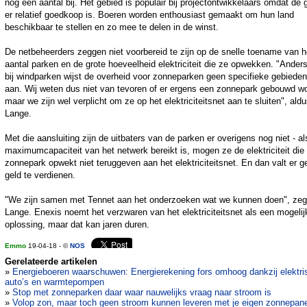
nog een aantal bij. Het gebied is populair bij projectontwikkelaars omdat de 
er relatief goedkoop is. Boeren worden enthousiast gemaakt om hun land
beschikbaar te stellen en zo mee te delen in de winst.
De netbeheerders zeggen niet voorbereid te zijn op de snelle toename van h
aantal parken en de grote hoeveelheid elektriciteit die ze opwekken. "Ander
bij windparken wijst de overheid voor zonneparken geen specifieke gebieden
aan. Wij weten dus niet van tevoren of er ergens een zonnepark gebouwd wo
maar we zijn wel verplicht om ze op het elektriciteitsnet aan te sluiten", ald
Lange.
Met die aansluiting zijn de uitbaters van de parken er overigens nog niet - al
maximumcapaciteit van het netwerk bereikt is, mogen ze de elektriciteit die
zonnepark opwekt niet teruggeven aan het elektriciteitsnet. En dan valt er g
geld te verdienen.
"We zijn samen met Tennet aan het onderzoeken wat we kunnen doen", zeg
Lange. Enexis noemt het verzwaren van het elektriciteitsnet als een mogelij
oplossing, maar dat kan jaren duren.
Emmo
19-04-18 - ©
NOS
Gerelateerde artikelen
»
Energieboeren waarschuwen: Energierekening fors omhoog dankzij elektri
auto’s en warmtepompen
»
Stop met zonneparken daar waar nauwelijks vraag naar stroom is
»
Volop zon, maar toch geen stroom kunnen leveren met je eigen zonnepan