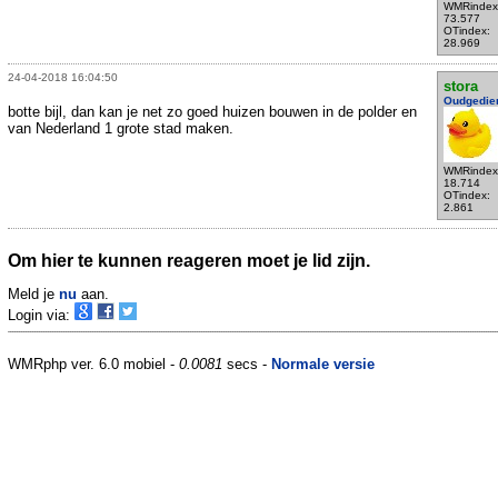
WMRindex
73.577
OTindex:
28.969
24-04-2018 16:04:50
stora
Oudgedie
botte bijl, dan kan je net zo goed huizen bouwen in de polder en
van Nederland 1 grote stad maken.
WMRindex
18.714
OTindex:
2.861
Om hier te kunnen reageren moet je lid zijn.
Meld je
nu
aan.
Login via:
WMRphp ver. 6.0 mobiel -
0.0081
secs -
Normale versie