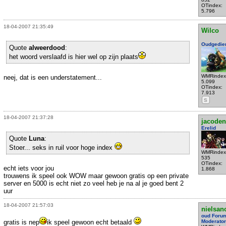
OTindex:
5.796
18-04-2007 21:35:49
Wilco
Oudgedie
Quote
alweerdood
:
het woord verslaafd is hier wel op zijn plaats
WMRindex
neej, dat is een understatement...
5.099
OTindex:
7.913
S
18-04-2007 21:37:28
jacoden
Erelid
Quote
Luna
:
Stoer... seks in ruil voor hoge index
WMRindex
535
OTindex:
echt iets voor jou
1.868
trouwens ik speel ook WOW maar gewoon gratis op een private
server en 5000 is echt niet zo veel heb je na al je goed bent 2
uur
18-04-2007 21:57:03
nielsan
oud Foru
gratis is nep
ik speel gewoon echt betaald
Moderator