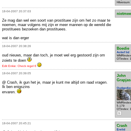
Hilversum
18-04-2007 20:37:03
nietmee
Ze mag dan wel een soort van prostituee zijn om het zo maar te
noemen, maar volgens mij zijn er meer mannen op de wereld die
prostituees bezoeken dan prostituees.
wat is dan erger
18-04-2007 20:38:26
Boedie
Actief lid
oud nieuws, maar dan toch, je moet wel erg gestoord zijn om
WMRindex
OTindex: 
zoiets te doen
Edit Enkie: Check regel 6
18-04-2007 20:39:05
John
Grapjas
@ Crash, ik gun het je, maar je kunt me altijd om raad vragen.
Ik ben enigszins
Oudgedie
ervaren.
WMRindex
5.179
OTindex: 
S
18-04-2007 20:45:21
Crash
Erelid