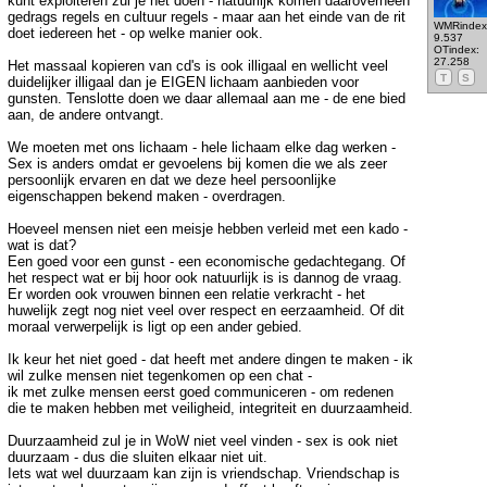
kunt exploiteren zul je het doen - natuurlijk komen daaroverheen
gedrags regels en cultuur regels - maar aan het einde van de rit
WMRindex
doet iedereen het - op welke manier ook.
9.537
OTindex:
27.258
Het massaal kopieren van cd's is ook illigaal en wellicht veel
T
S
duidelijker illigaal dan je EIGEN lichaam aanbieden voor
gunsten. Tenslotte doen we daar allemaal aan me - de ene bied
aan, de andere ontvangt.
We moeten met ons lichaam - hele lichaam elke dag werken -
Sex is anders omdat er gevoelens bij komen die we als zeer
persoonlijk ervaren en dat we deze heel persoonlijke
eigenschappen bekend maken - overdragen.
Hoeveel mensen niet een meisje hebben verleid met een kado -
wat is dat?
Een goed voor een gunst - een economische gedachtegang. Of
het respect wat er bij hoor ook natuurlijk is is dannog de vraag.
Er worden ook vrouwen binnen een relatie verkracht - het
huwelijk zegt nog niet veel over respect en eerzaamheid. Of dit
moraal verwerpelijk is ligt op een ander gebied.
Ik keur het niet goed - dat heeft met andere dingen te maken - ik
wil zulke mensen niet tegenkomen op een chat -
ik met zulke mensen eerst goed communiceren - om redenen
die te maken hebben met veiligheid, integriteit en duurzaamheid.
Duurzaamheid zul je in WoW niet veel vinden - sex is ook niet
duurzaam - dus die sluiten elkaar niet uit.
Iets wat wel duurzaam kan zijn is vriendschap. Vriendschap is