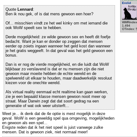
Erelid
Quote
Lennard
:
Ben ik nou gek, of is dat mens gewoon een hoer?
WMRindex
Of... misschien vindt ze het wel kinky om met iemand die
1.494
ook WoW speelt sex te hebben.
OTindex: 
Derde mogelijkheid: ze wilde gewoon sex en heeft dit foefje
bedacht. Want je kan er donder op zeggen dat mensen
eerder op zoiets ingaan wanneer het geld kost dan wanneer
je het gratis weggeeft. In dat geval was het geld gewoon een
bonus.
Dan is er nog de vierde mogelijkheid, en die luidt dat WoW
blijkbaar zo verslavend is dat er nu mensen zijn die niet
gewoon maar moeite hebben de echte wereld en de
spelwereld uit elkaar te houden, maar daadwerkelijk resoluut
kiezen voor de onechte wereld.
Als virtual reality eenmaal echt realtime kan gaan werken,
zie je een bepaald klasse mensen gewoon nooit meer op
straat. Maar Darwin zegt dat dat soort gedrag na een
generatie of wat ook weer uitsterft...
Weet je... ik denk dat de 4e optie is mest mogelijk in deze
geval. WoW is een geweldig spel qua omgeving, mogelijkheden
en gewoon als een spel...
Enigste reden dat ik het niet speel is juist vanwege zulke
mensen. Dat is gewoon ziek, niet normaal meer!