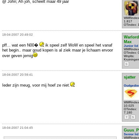
@ John; Ah joh, scheelt maar 49 jaar
WMRindex
1.817
OTindex: 
18-04-2007 20:49:02
Warlord
Max
pff... wat een N00�
ik speel zelf WoW en speel het vanaf
Junior lid
WMRindex
het begin.. maar goud kopen is al ziek maar je lichaam ervoor
OTindex: 
over geven jemig
Wnplts:
Kruininge
S
18-04-2007 20:59:41
sjatter
Ieder zijn meug, voor mij hoef ze niet.
Oudgedie
WMRindex
10.025
OTindex:
7.180
T
S
18-04-2007 21:04:45
Guus_P
Senior lid
WMRindex