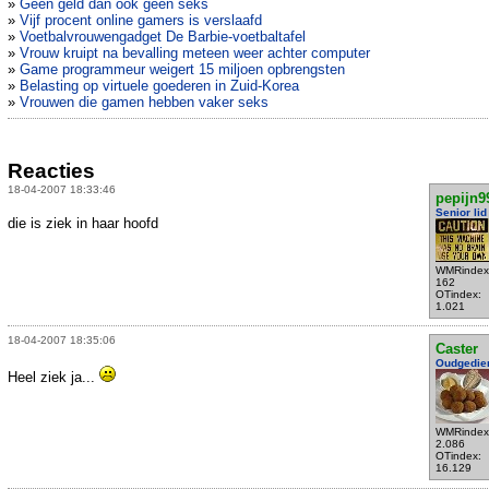
»
Geen geld dan ook geen seks
»
Vijf procent online gamers is verslaafd
»
Voetbalvrouwengadget De Barbie-voetbaltafel
»
Vrouw kruipt na bevalling meteen weer achter computer
»
Game programmeur weigert 15 miljoen opbrengsten
»
Belasting op virtuele goederen in Zuid-Korea
»
Vrouwen die gamen hebben vaker seks
Reacties
18-04-2007 18:33:46
pepijn9
Senior lid
die is ziek in haar hoofd
WMRindex
162
OTindex:
1.021
18-04-2007 18:35:06
Caster
Oudgedie
Heel ziek ja...
WMRindex
2.086
OTindex:
16.129