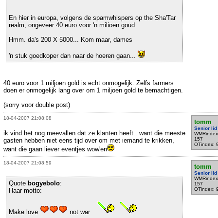
En hier in europa, volgens de spamwhispers op the Sha'Tar
realm, ongeveer 40 euro voor 'n milioen goud.
Hmm. da's 200 X 5000... Kom maar, dames
'n stuk goedkoper dan naar de hoeren gaan...
40 euro voor 1 miljoen gold is echt onmogelijk. Zelfs farmers
doen er onmogelijk lang over om 1 miljoen gold te bemachtigen.
(sorry voor double post)
18-04-2007 21:08:08
tomm
Senior lid
ik vind het nog meevallen dat ze klanten heeft.. want die meeste
WMRindex
157
gasten hebben niet eens tijd over om met iemand te krikken,
OTindex: 
want die gaan liever eventjes wow'en
18-04-2007 21:08:59
tomm
Senior lid
WMRindex
Quote
bogyebolo
:
157
OTindex: 
Haar motto:
Make love
not war