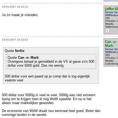
18-04-2007 19:10:14
jeffke 6
Senior lid
Ja zo maak je vrienden,
WMRindex
185
OTindex: 
Wnplts:
Valkenbur
S
18-04-2007 19:10:43
Can -o-
Mark
Senior lid
Quote
ferdie
:
WMRindex
388
Quote
Can -o- Mark
:
OTindex: 
Wnplts:
Overigens betaal je gemiddeld in de VS al gauw zo'n 500
Culembor
dollar voor 5000 gold. Das nie weinig.
500 dollar voor een paard op je comp dat is tog eigenlijk
veelste veel
500 dollar voor 5000g is veel te veel. 5000g was niet extreem
lastig om te krijgen toen ik nog WoW speelde. En nu is het
alleen maar makkelijker geworden.
De economie van WoW draait nou eenmaal heel goed. Beter dan
sommige landen in de wereld.