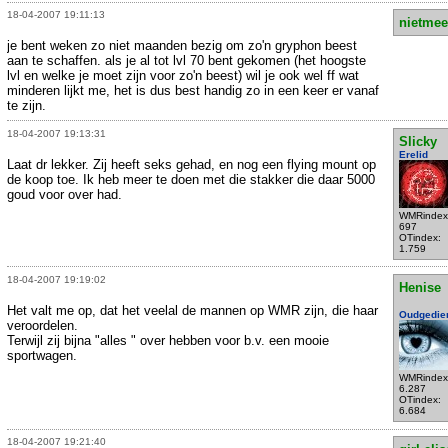
18-04-2007 19:11:13
nietmee
je bent weken zo niet maanden bezig om zo'n gryphon beest
aan te schaffen. als je al tot lvl 70 bent gekomen (het hoogste
lvl en welke je moet zijn voor zo'n beest) wil je ook wel ff wat
minderen lijkt me, het is dus best handig zo in een keer er vanaf
te zijn.
18-04-2007 19:13:31
Slicky
Erelid
Laat dr lekker. Zij heeft seks gehad, en nog een flying mount op
de koop toe. Ik heb meer te doen met die stakker die daar 5000
goud voor over had.
WMRindex
697
OTindex:
1.759
18-04-2007 19:19:02
Henise
Het valt me op, dat het veelal de mannen op WMR zijn, die haar
Oudgedie
veroordelen.
Terwijl zij bijna "alles " over hebben voor b.v. een mooie
sportwagen.
WMRindex
6.287
OTindex:
6.684
18-04-2007 19:21:40