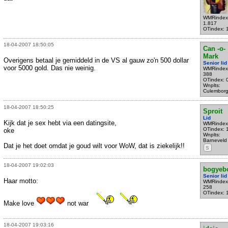
WMRindex
1.817
OTindex: 
18-04-2007 18:50:05
Can -o-
Mark
Overigens betaal je gemiddeld in de VS al gauw zo'n 500 dollar
Senior lid
voor 5000 gold. Das nie weinig.
WMRindex
388
OTindex: 
Wnplts:
Culembor
18-04-2007 18:50:25
Sproit
Lid
Kijk dat je sex hebt via een datingsite,
WMRindex
OTindex: 
oke
Wnplts:
Barneveld
Dat je het doet omdat je goud wilt voor WoW, dat is ziekelijk!!
S
18-04-2007 19:02:03
bogyeb
Senior lid
Haar motto:
WMRindex
258
OTindex: 
Make love
not war
18-04-2007 19:03:16