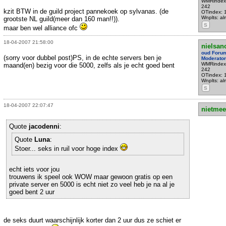
WMRindex
242
kzit BTW in de guild project pannekoek op sylvanas. (de
OTindex: 
Wnplts: al
grootste NL guild(meer dan 160 man!!)).
S
maar ben wel alliance ofc
18-04-2007 21:58:00
nielsan
oud Foru
(sorry voor dubbel post)PS, in de echte servers ben je
Moderator
WMRindex
maand(en) bezig voor die 5000, zelfs als je echt goed bent
242
OTindex: 
Wnplts: al
S
18-04-2007 22:07:47
nietmee
Quote
jacodenni
:
Quote
Luna
:
Stoer... seks in ruil voor hoge index
echt iets voor jou
trouwens ik speel ook WOW maar gewoon gratis op een
private server en 5000 is echt niet zo veel heb je na al je
goed bent 2 uur
de seks duurt waarschijnlijk korter dan 2 uur dus ze schiet er