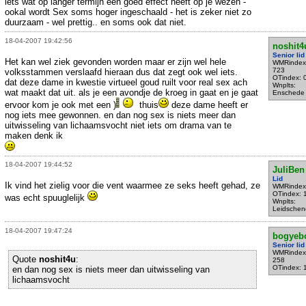
iets wat op langer termijn een goed effect heeft op je wezen -
ookal wordt Sex soms hoger ingeschaald - het is zeker niet zo
duurzaam - wel prettig.. en soms ook dat niet.
18-04-2007 19:42:56
noshit4
Senior lid
Het kan wel ziek gevonden worden maar er zijn wel hele
WMRindex
723
volksstammen verslaafd hieraan dus dat zegt ook wel iets.
OTindex: 
dat deze dame in kwestie virtueel goud ruilt voor real sex ach
Wnplts:
wat maakt dat uit. als je een avondje de kroeg in gaat en je gaat
Enschede
ervoor kom je ook met een )
thuis
deze dame heeft er
nog iets mee gewonnen. en dan nog sex is niets meer dan
uitwisseling van lichaamsvocht niet iets om drama van te
maken denk ik
18-04-2007 19:44:52
JuliBen
Lid
Ik vind het zielig voor die vent waarmee ze seks heeft gehad, ze
WMRindex
OTindex: 
was echt spuuglelijk
Wnplts:
Leidschen
18-04-2007 19:47:24
bogyeb
Senior lid
WMRindex
Quote
noshit4u
:
258
OTindex: 
en dan nog sex is niets meer dan uitwisseling van
lichaamsvocht