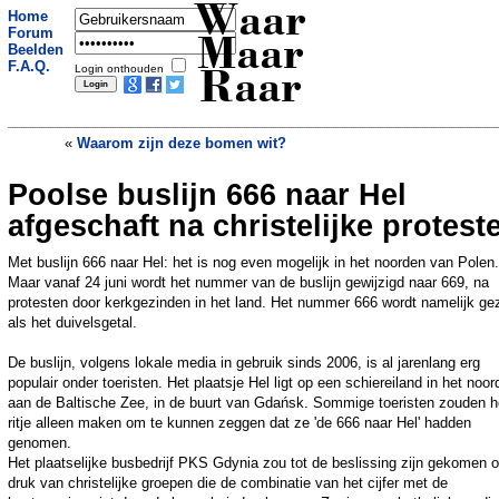
Waar
Home
Forum
Maar
Beelden
F.A.Q.
Login onthouden
Raar
«
Waarom zijn deze bomen wit?
Poolse buslijn 666 naar Hel
Afvalcontainers vol deuken in Drentse
gemeente: Weggegooid geld
»
afgeschaft na christelijke protest
Met buslijn 666 naar Hel: het is nog even mogelijk in het noorden van Polen.
Maar vanaf 24 juni wordt het nummer van de buslijn gewijzigd naar 669, na
protesten door kerkgezinden in het land. Het nummer 666 wordt namelijk ge
als het duivelsgetal.
De buslijn, volgens lokale media in gebruik sinds 2006, is al jarenlang erg
populair onder toeristen. Het plaatsje Hel ligt op een schiereiland in het noo
aan de Baltische Zee, in de buurt van Gdańsk. Sommige toeristen zouden h
ritje alleen maken om te kunnen zeggen dat ze 'de 666 naar Hel' hadden
genomen.
Het plaatselijke busbedrijf PKS Gdynia zou tot de beslissing zijn gekomen 
druk van christelijke groepen die de combinatie van het cijfer met de