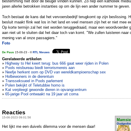
bestemming niet door de beugel vinden kunnen. Zo riep een katholiek medi
jaren allerlei betrokken instanties op om de lijn een ander nummer te geven.
Toch bestaat de kans dat het vervoersbedrijf terugkomt op zijn beslissing. H
besluit maakt flink wat los in het land en veel mensen zijn het er niet mee e
Op korte termijn zal het niet worden teruggedraaid, maar een woordvoerder g
aan niet uit te sluiten dat het daar toch van komt. "We zullen luisteren naar 
mening van al onze passagiers."
Foto
De Paus
15-06-23 - ©
RTL Nieuws
Gerelateerde artikelen
»
Highway to Hel keert terug: bus 666 gaat weer rijden in Polen
»
Pools reisbureau biedt terrorismereis aan
»
Neefje herkent oom op DVD van wereldkampioenschap sex
»
Holbewoners in de dierentuin
»
Transseksueel in Pools parlement
»
Polen bekijkt of Teletubbie homo is
»
Kat verpleegt gewonde dieren in opvangcentrum
»
65-jarige Pool ontwaakt na 19 jaar uit coma
Reacties
15-06-2023 09:01:56
Mamsie
Oudgedie
Het lijkt me een duivels dilemma voor de mensen daar!