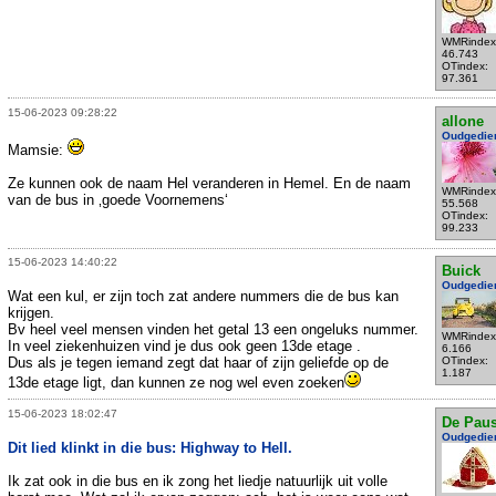
WMRindex
46.743
OTindex:
97.361
15-06-2023 09:28:22
allone
Oudgedie
Mamsie:
Ze kunnen ook de naam Hel veranderen in Hemel. En de naam
WMRindex
van de bus in ‚goede Voornemens‘
55.568
OTindex:
99.233
15-06-2023 14:40:22
Buick
Oudgedie
Wat een kul, er zijn toch zat andere nummers die de bus kan
krijgen.
Bv heel veel mensen vinden het getal 13 een ongeluks nummer.
WMRindex
In veel ziekenhuizen vind je dus ook geen 13de etage .
6.166
Dus als je tegen iemand zegt dat haar of zijn geliefde op de
OTindex:
1.187
13de etage ligt, dan kunnen ze nog wel even zoeken
15-06-2023 18:02:47
De Pau
Oudgedie
Dit lied klinkt in die bus: Highway to Hell.
Ik zat ook in die bus en ik zong het liedje natuurlijk uit volle