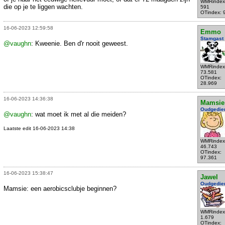
WMRindex
die op je te liggen wachten.
591
OTindex: 
16-06-2023 12:59:58
Emmo
Stamgast
@vaughn
: Kweenie. Ben d'r nooit geweest.
WMRindex
73.581
OTindex:
28.969
16-06-2023 14:36:38
Mamsie
Oudgedie
@vaughn
: wat moet ik met al die meiden?
Laatste edit 16-06-2023 14:38
WMRindex
46.743
OTindex:
97.361
16-06-2023 15:38:47
Jawel
Oudgedie
Mamsie: een aerobicsclubje beginnen?
WMRindex
1.679
OTindex: