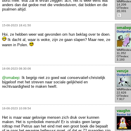
borst mee. Wat zal ik ervan zeggen: ach, het is weer eens wat
WMRindex
anders dan dat gedoe met die vredesduiven, dat bidden en die
14.206
OTindex:
psalmen altijd.
20.331
S
15-06-2023 18:41:50
omabe
Oudgedie
Hoi, ze hebben weer wat gevonden om hun beklag over te doen.
Ik dacht al, waar is woke, zijn ze gaan slapen? Maar nee, ze
waren in Polen.
WMRindex
11.352
OTindex:
3.193
16-06-2023 08:30:06
venzje
Oudgedie
@omabep
: Ik begrijp niet zo goed wat conservatief-christelijk
bijgeloof met het streven naar sociale gelijkheid en
rechtvaardigheid te maken heeft.
WMRindex
22.626
OTindex:
7.917
16-06-2023 10:09:54
vaughn
Senior lid
Het is maar waar gelovige mensen zich druk over kunnen
maken. Het is symboliek mensuh! Er is straks geen lange
roltrap met Petrus aan het eind met een groot boek die bepaalt
of je naar het eeuwige hellevuur moet, of dat er 72 maagden zijn