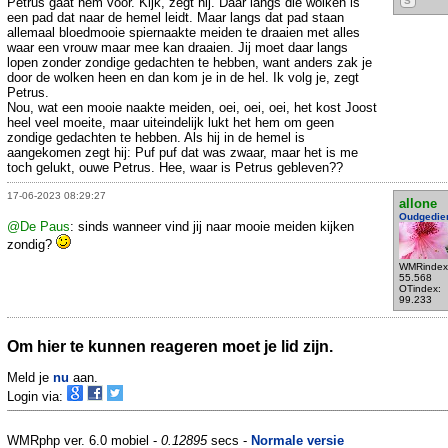
Petrus gaat hem voor. Kijk, zegt hij. Daar langs die wolken is
S
een pad dat naar de hemel leidt. Maar langs dat pad staan
allemaal bloedmooie spiernaakte meiden te draaien met alles
waar een vrouw maar mee kan draaien. Jij moet daar langs
lopen zonder zondige gedachten te hebben, want anders zak je
door de wolken heen en dan kom je in de hel. Ik volg je, zegt
Petrus.
Nou, wat een mooie naakte meiden, oei, oei, oei, het kost Joost
heel veel moeite, maar uiteindelijk lukt het hem om geen
zondige gedachten te hebben. Als hij in de hemel is
aangekomen zegt hij: Puf puf dat was zwaar, maar het is me
toch gelukt, ouwe Petrus. Hee, waar is Petrus gebleven??
17-06-2023 08:29:27
allone
Oudgedie
@De Paus
: sinds wanneer vind jij naar mooie meiden kijken
zondig?
WMRindex
55.568
OTindex:
99.233
Om hier te kunnen reageren moet je lid zijn.
Meld je
nu
aan.
Login via:
WMRphp ver. 6.0 mobiel -
0.12895
secs -
Normale versie