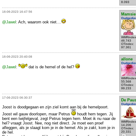
8.093
16-06-2023 16:47:56
Mamsie
Oudgedie
@Jawel
: Ach, waarom ook niet....
WMRindex
46.743
OTindex:
97.361
16-06-2023 20:40:08
allone
Oudgedie
@Jawel
:
dat is de hemel of de hel?
WMRindex
55.568
OTindex:
99.233
17-06-2023 06:30:37
De Pau
Oudgedie
Joost is doodgegaan en zijn ziel komt aan bij de hemelpoort.
Joost wil gauw doorlopen, maar Petrus
houdt hem tegen. Jij
bent een twijfelgeval, zegt Petrus tegen hem. Moet ik nu naar de
WMRindex
hel? vraagt Joost. Nee, nog niet direct. Je moet een proef
14.206
afleggen, als je slaagt kom je in de hemel. Als je zakt, kom je in
OTindex:
de hel.
20.331